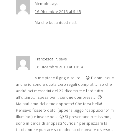
Memole
says
16 Dicembre 2013 at 9:45
Ma che bella ricettina!!!
Francesca P.
says
16 Dicembre 2013 at 10:14
A me piace il grigio scuro… 😀 E comunque
anche io sono a quota zero regali comprati… so che
andrò nei mercatini del 22 dicembre e farò tutto
all'ultimo… spesa per il cenone compresa… 🙂
Ma parliamo delle tue coppette! Che idea bella!
Pensavo fossero dolci (appena leggo "cappuccino" mi
illumino!) e invece no… 🙂 Si presentano benissimo,
sono in cerca di antipasti "curiosi" per spezzare la
tradizione e puntare su qualcosa di nuovo e diverso…