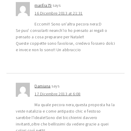
marifra79
says
16 Dicembre 2013 at 21:31
Eccomi!! Sono un'altra pecora nera:D
Se puo' consolarti neanch'io ho pensato ai regali o
pensato a cosa preparare per Natale!!
Queste coppette sono favolose, credevo fossero dolci
e invece non lo sono!! Un abbraccio
Damiana
says
17 Dicembre 2013 at 6:08
Ma quale pecora nera,questa proposta ha la
veste natalizia e come antipasto chic e festoso
sarebbe l'ideale!Sono dei bicchierini davvero
invitanti,oltre che bellissimi da vedere grazie a quei
colori così netti!