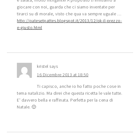
è salata, molto intrigante! A proposito ti invitiamo a
giocare con noi, guarda che ci siamo inventate per
tirarci su di morale, visto che qua va sempre uguale …
http://patesetpattes.blogspot.it/2013/12/ok-il-prezzo-
e-giusto.html
kristel
says
16 Dicembre 2013 at 18:50
Ti capisco, anche io ho fatto poche cose in
tema natalizio. Ma direi che questa ricetta le vale tutte.
E' davvero bella e raffinata. Perfetta per la cena di
Natale. 🙂