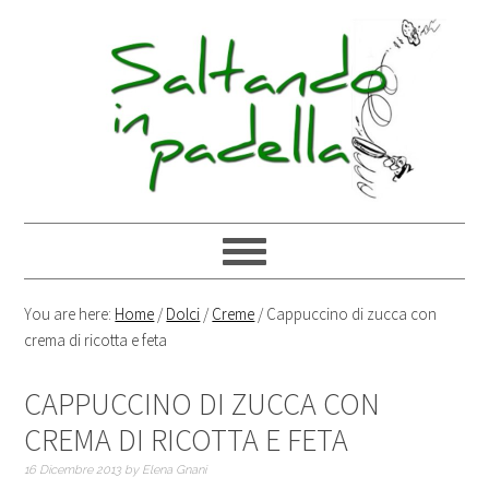
You are here:
Home
/
Dolci
/
Creme
/
Cappuccino di zucca con
crema di ricotta e feta
CAPPUCCINO DI ZUCCA CON
CREMA DI RICOTTA E FETA
16 Dicembre 2013
by
Elena Gnani