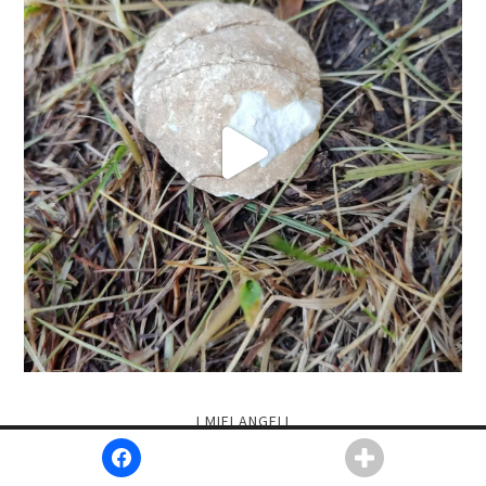
I MIEI ANGELI
We use cookies. Check
our cookie policy
to find
Privacy
Ok
Settings
out more.