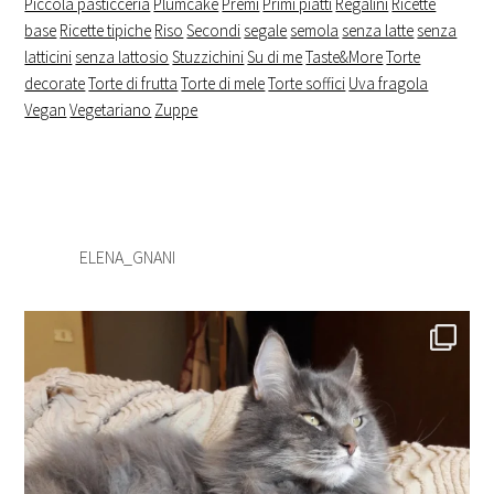
Piccola pasticceria
Plumcake
Premi
Primi piatti
Regalini
Ricette
base
Ricette tipiche
Riso
Secondi
segale
semola
senza latte
senza
latticini
senza lattosio
Stuzzichini
Su di me
Taste&More
Torte
decorate
Torte di frutta
Torte di mele
Torte soffici
Uva fragola
Vegan
Vegetariano
Zuppe
ELENA_GNANI