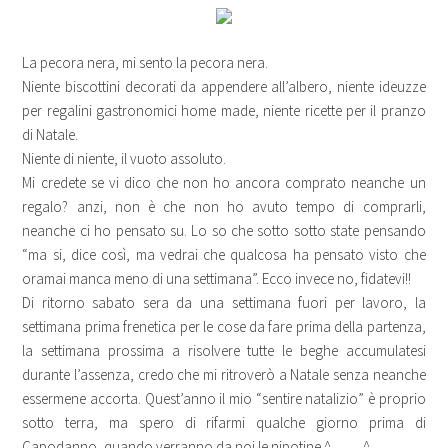
La pecora nera, mi sento la pecora nera.
Niente biscottini decorati da appendere all’albero, niente ideuzze
per regalini gastronomici home made, niente ricette per il pranzo
di Natale.
Niente di niente, il vuoto assoluto.
Mi credete se vi dico che non ho ancora comprato neanche un
regalo? anzi, non è che non ho avuto tempo di comprarli,
neanche ci ho pensato su. Lo so che sotto sotto state pensando
“ma si, dice così, ma vedrai che qualcosa ha pensato visto che
oramai manca meno di una settimana”. Ecco invece no, fidatevi!!
Di ritorno sabato sera da una settimana fuori per lavoro, la
settimana prima frenetica per le cose da fare prima della partenza,
la settimana prossima a risolvere tutte le beghe accumulatesi
durante l’assenza, credo che mi ritroverò a Natale senza neanche
essermene accorta. Quest’anno il mio “sentire natalizio” è proprio
sotto terra, ma spero di rifarmi qualche giorno prima di
Capodanno, quando verranno da noi le nipotine ^____^