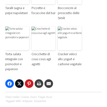
Taralli sugna e
Pizzette e
Bocconcini al
pepe napoletani
focaccine del bar
prosciutto delle
Simili
Torta salata
Crocchette di
Cracker veloci
integrale con
cous cous agli
allo yogurt e
pomodori e
agretti
carbone vegetale
peperoni
Filed Under:
Creme
,
Dolci
,
Finger food
Tagged With:
Antipasti
,
Stuzzichini