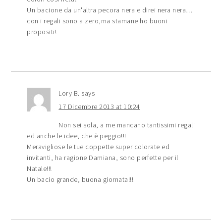
Un bacione da un'altra pecora nera e direi nera nera…
con i regali sono a zero,ma stamane ho buoni
propositi!
Lory B.
says
17 Dicembre 2013 at 10:24
Non sei sola, a me mancano tantissimi regali
ed anche le idee, che è peggio!!!
Meravigliose le tue coppette super colorate ed
invitanti, ha ragione Damiana, sono perfette per il
Natale!!!
Un bacio grande, buona giornata!!!