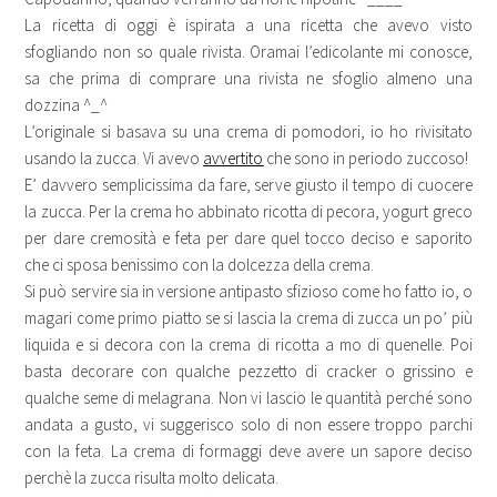
La ricetta di oggi è ispirata a una ricetta che avevo visto
sfogliando non so quale rivista. Oramai l’edicolante mi conosce,
sa che prima di comprare una rivista ne sfoglio almeno una
dozzina ^_^
L’originale si basava su una crema di pomodori, io ho rivisitato
usando la zucca. Vi avevo
avvertito
che sono in periodo zuccoso!
E’ davvero semplicissima da fare, serve giusto il tempo di cuocere
la zucca. Per la crema ho abbinato ricotta di pecora, yogurt greco
per dare cremosità e feta per dare quel tocco deciso e saporito
che ci sposa benissimo con la dolcezza della crema.
Si può servire sia in versione antipasto sfizioso come ho fatto io, o
magari come primo piatto se si lascia la crema di zucca un po’ più
liquida e si decora con la crema di ricotta a mo di quenelle. Poi
basta decorare con qualche pezzetto di cracker o grissino e
qualche seme di melagrana. Non vi lascio le quantità perché sono
andata a gusto, vi suggerisco solo di non essere troppo parchi
con la feta. La crema di formaggi deve avere un sapore deciso
perchè la zucca risulta molto delicata.