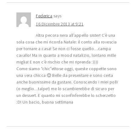
Federica
says
16 Dicembre 2013 at 9:21
Altra pecora nera all’appello sister! C’è una
sola cosa che mi ricorda Natale: il conto alla rovescia
per tornare a casa! Se non ci fosse quello…campa
cavallo! Ma in quanto a mood natalizio, lontano mille
miglia! E non c’è rischio che mi riprenda :))))
Come siamo “chic”ettose oggi, queste coppette sono
una vera chicca 🙂 Belle da presentare e sono certa
anche buonissime da gustare. Conoscendo i miei polli
(o meglio…talpe!) me lo scambierebbe di sicuro per
un dessert. E quanto mi sconfinferebbe lo scherzetto
:D! Un bacio, buona settimana