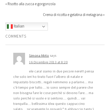
« Risotto alla zucca e gorgonzola
Crema di ricotta e gelatina di melagrana »
Italian
COMMENTS
Simona Mirto
says
16 Dicembre 2013 at 8:20
ele cara! siamo in due pecore nere!!! pensa
che solo ieri ho tirato fuori l'albero di natale e
impastato biscotti.. regali nemmeno a parlarne… ma
c'è tempo per tutto… io sono sempre del parere che
non bisogna fare le cose perchè si devono fare… ma
solo perchè si vuole e si sentono… quindi… vai
tranquilla… bellissima idea questo cappuccino
salato… sicuramente lo proverò:* ti abbraccio tanto:)