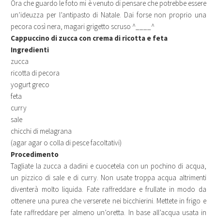
Ora che guardo le foto mi è venuto di pensare che potrebbe essere
un’ideuzza per l’antipasto di Natale. Dai forse non proprio una
pecora così nera, magari grigetto scruso ^____^
Cappuccino di zucca con crema di ricotta e feta
Ingredienti
zucca
ricotta di pecora
yogurt greco
feta
curry
sale
chicchi di melagrana
(agar agar o colla di pesce facoltativi)
Procedimento
Tagliate la zucca a dadini e cuocetela con un pochino di acqua,
un pizzico di sale e di curry. Non usate troppa acqua altrimenti
diventerà molto liquida. Fate raffreddare e frullate in modo da
ottenere una purea che verserete nei bicchierini. Mettete in frigo e
fate raffreddare per almeno un’oretta. In base all’acqua usata in