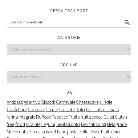
CERCA TRA I POST
CATEGORIE
Categorie
ARCHIVE
Archive
TAG
Antipasti
Aperitivo
Biscotti
Carnevale
Cheesecake
ciliegie
Confetture
Contorni
Creme
Crostate
Dolci
Dolci al cucchiaio
farina integrale
Fluffose
Focacce
Frutta
frutta secca
Gelati
Gluten-
free
Ifood
Insalate
Legumi
Lievitati dolci
Lievitati salati
Melagrane
Muffin
natale in casa ifood
Pane
pasta frolla
Pesce
Piatti unici