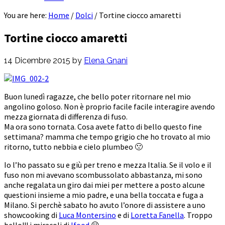
You are here:
Home
/
Dolci
/
Tortine ciocco amaretti
Tortine ciocco amaretti
14 Dicembre 2015
by
Elena Gnani
Buon lunedì ragazze, che bello poter ritornare nel mio
angolino goloso. Non è proprio facile facile interagire avendo
mezza giornata di differenza di fuso.
Ma ora sono tornata. Cosa avete fatto di bello questo fine
settimana? mamma che tempo grigio che ho trovato al mio
ritorno, tutto nebbia e cielo plumbeo 🙁
Io l’ho passato su e giù per treno e mezza Italia. Se il volo e il
fuso non mi avevano scombussolato abbastanza, mi sono
anche regalata un giro dai miei per mettere a posto alcune
questioni insieme a mio padre, e una bella toccata e fuga a
Milano. Si perchè sabato ho avuto l’onore di assistere a uno
showcooking di
Luca Montersino
e di
Loretta Fanella
. Troppo
bello!!! i miracoli di
Ifood
😀