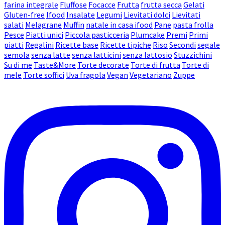
farina integrale
Fluffose
Focacce
Frutta
frutta secca
Gelati
Gluten-free
Ifood
Insalate
Legumi
Lievitati dolci
Lievitati
salati
Melagrane
Muffin
natale in casa ifood
Pane
pasta frolla
Pesce
Piatti unici
Piccola pasticceria
Plumcake
Premi
Primi
piatti
Regalini
Ricette base
Ricette tipiche
Riso
Secondi
segale
semola
senza latte
senza latticini
senza lattosio
Stuzzichini
Su di me
Taste&More
Torte decorate
Torte di frutta
Torte di
mele
Torte soffici
Uva fragola
Vegan
Vegetariano
Zuppe