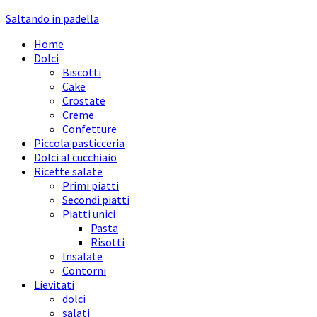
Saltando in padella
Home
Dolci
Biscotti
Cake
Crostate
Creme
Confetture
Piccola pasticceria
Dolci al cucchiaio
Ricette salate
Primi piatti
Secondi piatti
Piatti unici
Pasta
Risotti
Insalate
Contorni
Lievitati
dolci
salati