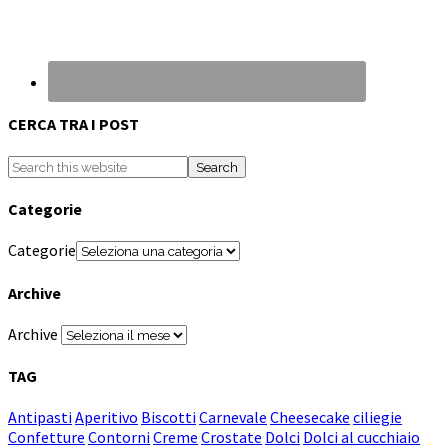
CERCA TRA I POST
Categorie
Categorie
Archive
Archive
TAG
Antipasti
Aperitivo
Biscotti
Carnevale
Cheesecake
ciliegie
Confetture
Contorni
Creme
Crostate
Dolci
Dolci al cucchiaio