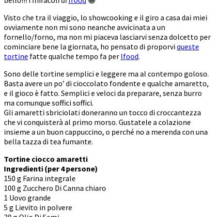
Visto che tra il viaggio, lo showcooking e il giro a casa dai miei
ovviamente non mi sono neanche avvicinata a un
fornello/forno, ma non mi piaceva lasciarvi senza dolcetto per
cominciare bene la giornata, ho pensato di proporvi
queste
tortine
fatte qualche tempo fa per
Ifood
.
Sono delle tortine semplici e leggere ma al contempo goloso.
Basta avere un po’ di cioccolato fondente e qualche amaretto,
e il gioco è fatto. Semplici e veloci da preparare, senza burro
ma comunque soffici soffici.
Gli amaretti sbriciolati doneranno un tocco di croccantezza
che vi conquisterà al primo morso. Gustatele a colazione
insieme a un buon cappuccino, o perché no a merenda con una
bella tazza di tea fumante.
Tortine ciocco amaretti
Ingredienti (per 4 persone)
150 g Farina integrale
100 g Zucchero Di Canna chiaro
1 Uovo grande
5 g Lievito in polvere
30 g Olio Di Semi