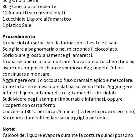
80 g Cioccolato fondente
12 Amaretti secchi sbriciolati
1 cucchiaio Liquore all’amaretto
1 pizzico Sale
Procedimento
In una ciotola setacciare la farina con il lievito e il sale.
Sciogliere a bagnomaria o nel microonde il cioccolato.
Sbriciolare grossolanamente gli amaretti.
In una seconda ciotola montare l’uovo con lo zucchero fino ad
avere un composto chiaro e spumoso. Aggiungere l’olio e
continuare a montare.
Aggiungere ora il cioccolato fuso oramai tiepido e mescolare.
Unire la farina e mescolare dal basso verso l’alto. Aggiungere
infine il liquore all’amaretto e gli amaretti sbriciolati.
Suddividere negli stampini imburrati e infarinati, oppure
ricoperti con carta forno.
Cuocere a 180°C per circa 25 minuti (fa fede la prova stecchino).
Sfornare a fare raffreddare su una griglia per dolci.
Note:
l’alcool del liquore evapora durante la cottura quindi possono