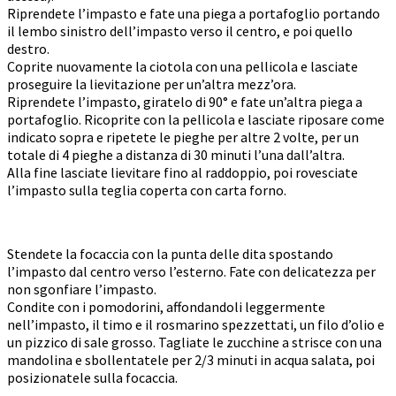
Riprendete l’impasto e fate una piega a portafoglio portando
il lembo sinistro dell’impasto verso il centro, e poi quello
destro.
Coprite nuovamente la ciotola con una pellicola e lasciate
proseguire la lievitazione per un’altra mezz’ora.
Riprendete l’impasto, giratelo di 90° e fate un’altra piega a
portafoglio. Ricoprite con la pellicola e lasciate riposare come
indicato sopra e ripetete le pieghe per altre 2 volte, per un
totale di 4 pieghe a distanza di 30 minuti l’una dall’altra.
Alla fine lasciate lievitare fino al raddoppio, poi rovesciate
l’impasto sulla teglia coperta con carta forno.
Stendete la focaccia con la punta delle dita spostando
l’impasto dal centro verso l’esterno. Fate con delicatezza per
non sgonfiare l’impasto.
Condite con i pomodorini, affondandoli leggermente
nell’impasto, il timo e il rosmarino spezzettati, un filo d’olio e
un pizzico di sale grosso. Tagliate le zucchine a strisce con una
mandolina e sbollentatele per 2/3 minuti in acqua salata, poi
posizionatele sulla focaccia.