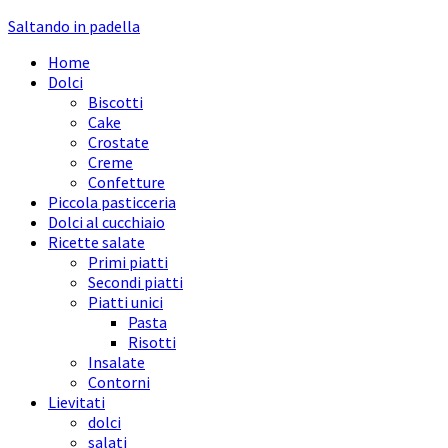
Saltando in padella
Home
Dolci
Biscotti
Cake
Crostate
Creme
Confetture
Piccola pasticceria
Dolci al cucchiaio
Ricette salate
Primi piatti
Secondi piatti
Piatti unici
Pasta
Risotti
Insalate
Contorni
Lievitati
dolci
salati