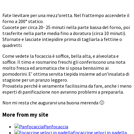
Fate lievitare per una mezz’oretta. Nel frattempo accendete il
forno a 200° statico.
Cuocete per circa 20- 25 minuti nella parte bassa del forno, poi
trasferite nella parte media fino a doratura (circa 10 minuti).
Sfornate e lasciate intiepidire prima di tagliarla a fettine o
quadretti.
Come vedete la focaccia è soffice, bella alta, e alveolata e
soffice. Il timo e rosmarino freschi gli conferiscono una nota
molto fresca ed aromatica che si sposa benissimo ai
pomodorini. E’ ottima servita tiepida insieme ad un’insalata di
stagione per un pranzo leggero.
Provatela perché è veramente facilissima da fare, anche i meno
esperti di panificazione non avranno problemi a prepararla.
Non mi resta che augurarvi una buona merenda 🙂
More from my site
Panfocaccia
Focaccine veloci in padella