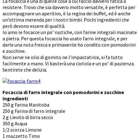
La focaccia è una di quelle cose a cui faccio davvero fatica a
resistere. Trovo che sia davvero molto versatile, è perfetta per
accompagnare un aperitivo, è la regina dei buffet, ed è anche
un’ottima merenda per i nostri bimbi. Pochi ingredienti che
però devono essere di qualità.
Io amo le focacce un po’ rustiche, con farine integrali macinate
a pietra. Per questa focaccia ho usato farro integrale, e per
darle una nota fresca e primaverile ho condito con pomodorini
e zucchine.
Non serve ne olio di gomito ne l’impastatrice, si fa tutto
facilmente a mano. Vi basterà una ciotola e un po’ di pazienza.
Sentirete che delizia.
Focaccia di farro integrale con pomodorini e zucchine
Ingredienti
250 g Farina Manitoba
250 g Farina di farro integrale
2 g Lievito di birra secco
350 g Acqua
1/2 scorza Limone
1 mazzetto Timo