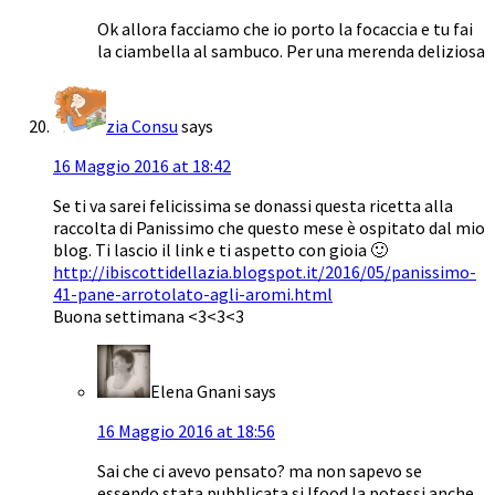
Ok allora facciamo che io porto la focaccia e tu fai
la ciambella al sambuco. Per una merenda deliziosa
zia Consu
says
16 Maggio 2016 at 18:42
Se ti va sarei felicissima se donassi questa ricetta alla
raccolta di Panissimo che questo mese è ospitato dal mio
blog. Ti lascio il link e ti aspetto con gioia 🙂
http://ibiscottidellazia.blogspot.it/2016/05/panissimo-
41-pane-arrotolato-agli-aromi.html
Buona settimana <3<3<3
Elena Gnani
says
16 Maggio 2016 at 18:56
Sai che ci avevo pensato? ma non sapevo se
essendo stata pubblicata si Ifood la potessi anche