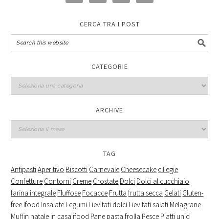
CERCA TRA I POST
CATEGORIE
Categorie
ARCHIVE
Archive
TAG
Antipasti
Aperitivo
Biscotti
Carnevale
Cheesecake
ciliegie
Confetture
Contorni
Creme
Crostate
Dolci
Dolci al cucchiaio
farina integrale
Fluffose
Focacce
Frutta
frutta secca
Gelati
Gluten-
free
Ifood
Insalate
Legumi
Lievitati dolci
Lievitati salati
Melagrane
Muffin
natale in casa ifood
Pane
pasta frolla
Pesce
Piatti unici