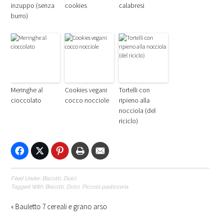
inzuppo (senza
cookies
calabresi
burro)
Meringhe al
Cookies vegani
Tortelli con
cioccolato
cocco nocciole
ripieno alla
nocciola (del
riciclo)
Filed Under:
Biscotti
,
Dolci
Tagged With:
Biscotti
,
Dolci
,
Piccola pasticceria
« Bauletto 7 cereali e grano arso