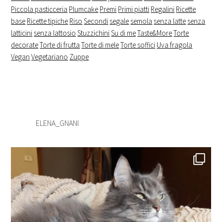
Piccola pasticceria
Plumcake
Premi
Primi piatti
Regalini
Ricette
base
Ricette tipiche
Riso
Secondi
segale
semola
senza latte
senza
latticini
senza lattosio
Stuzzichini
Su di me
Taste&More
Torte
decorate
Torte di frutta
Torte di mele
Torte soffici
Uva fragola
Vegan
Vegetariano
Zuppe
ELENA_GNANI