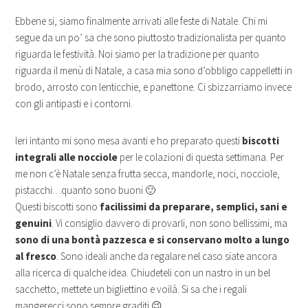
Ebbene si, siamo finalmente arrivati alle feste di Natale. Chi mi
segue da un po’ sa che sono piuttosto tradizionalista per quanto
riguarda le festività. Noi siamo per la tradizione per quanto
riguarda il menù di Natale, a casa mia sono d’obbligo cappelletti in
brodo, arrosto con lenticchie, e panettone. Ci sbizzarriamo invece
con gli antipasti e i contorni.
Ieri intanto mi sono mesa avanti e ho preparato questi
biscotti
integrali alle nocciole
per le colazioni di questa settimana. Per
me non c’è Natale senza frutta secca, mandorle, noci, nocciole,
pistacchi…quanto sono buoni 🙂
Questi biscotti sono
facilissimi da preparare, semplici, sani e
genuini
. Vi consiglio davvero di provarli, non sono bellissimi, ma
sono di una bontà pazzesca e si conservano molto a lungo
al fresco
. Sono ideali anche da regalare nel caso siate ancora
alla ricerca di qualche idea. Chiudeteli con un nastro in un bel
sacchetto, mettete un bigliettino e voilà. Si sa che i regali
mangerecci sono sempre graditi 😉