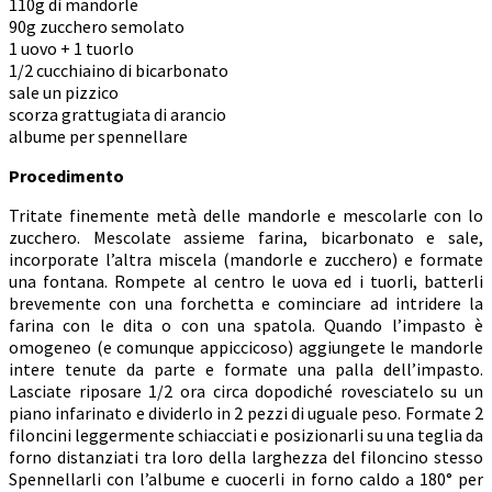
110g di mandorle
90g zucchero semolato
1 uovo + 1 tuorlo
1/2 cucchiaino di bicarbonato
sale un pizzico
scorza grattugiata di arancio
albume per spennellare
Procedimento
Tritate finemente metà delle mandorle e mescolarle con lo
zucchero. Mescolate assieme farina, bicarbonato e sale,
incorporate l’altra miscela (mandorle e zucchero) e formate
una fontana. Rompete al centro le uova ed i tuorli, batterli
brevemente con una forchetta e cominciare ad intridere la
farina con le dita o con una spatola. Quando l’impasto è
omogeneo (e comunque appiccicoso) aggiungete le mandorle
intere tenute da parte e formate una palla dell’impasto.
Lasciate riposare 1/2 ora circa dopodiché rovesciatelo su un
piano infarinato e dividerlo in 2 pezzi di uguale peso. Formate 2
filoncini leggermente schiacciati e posizionarli su una teglia da
forno distanziati tra loro della larghezza del filoncino stesso
Spennellarli con l’albume e cuocerli in forno caldo a 180° per