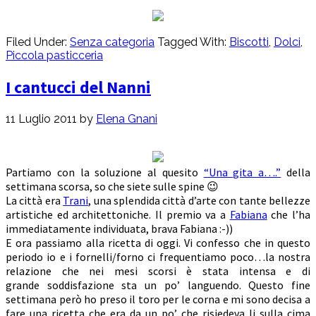
Filed Under:
Senza categoria
Tagged With:
Biscotti
,
Dolci
,
Piccola pasticceria
I cantucci del Nanni
11 Luglio 2011
by
Elena Gnani
Partiamo con la soluzione al quesito
“Una gita a….”
della
settimana scorsa, so che siete sulle spine 😉
La città era
Trani
, una splendida città d’arte con tante bellezze
artistiche ed architettoniche. Il premio va a
Fabiana
che l’ha
immediatamente individuata, brava Fabiana :-))
E ora passiamo alla ricetta di oggi. Vi confesso che in questo
periodo io e i fornelli/forno ci frequentiamo poco…la nostra
relazione che nei mesi scorsi è stata intensa e di
grande soddisfazione sta un po’ languendo. Questo fine
settimana però ho preso il toro per le corna e mi sono decisa a
fare una ricetta che era da un po’ che risiedeva li sulla cima