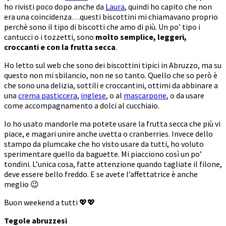
ho rivisti poco dopo anche da
Laura
, quindi ho capito che non
era una coincidenza…questi biscottini mi chiamavano proprio
perchè sono il tipo di biscotti che amo di più. Un po’ tipo i
cantucci o i tozzetti, sono
molto semplice, leggeri,
croccanti e con la frutta secca
.
Ho letto sul web che sono dei biscottini tipici in Abruzzo, ma su
questo non mi sbilancio, non ne so tanto. Quello che so però è
che sono una delizia, sottili e croccantini, ottimi da abbinare a
una
crema pasticcera
,
inglese
, o al
mascarpone
, o da usare
come accompagnamento a dolci al cucchiaio.
Io ho usato mandorle ma potete usare la frutta secca che più vi
piace, e magari unire anche uvetta o cranberries. Invece dello
stampo da plumcake che ho visto usare da tutti, ho voluto
sperimentare quello da baguette. Mi piacciono così un po’
tondini. L’unica cosa, fatte attenzione quando tagliate il filone,
deve essere bello freddo. E se avete l’affettatrice è anche
meglio 😉
Buon weekend a tutti 💖💖
Tegole abruzzesi