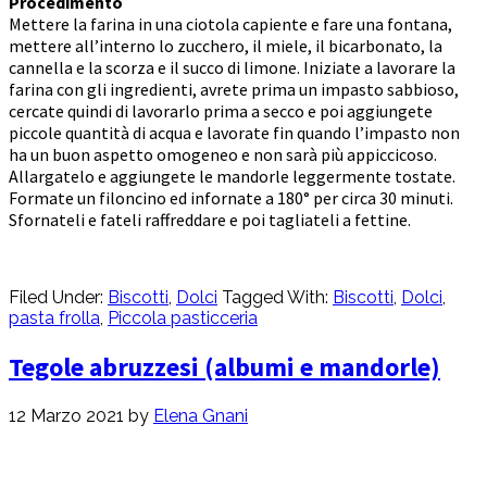
Procedimento
Mettere la farina in una ciotola capiente e fare una fontana,
mettere all’interno lo zucchero, il miele, il bicarbonato, la
cannella e la scorza e il succo di limone. Iniziate a lavorare la
farina con gli ingredienti, avrete prima un impasto sabbioso,
cercate quindi di lavorarlo prima a secco e poi aggiungete
piccole quantità di acqua e lavorate fin quando l’impasto non
ha un buon aspetto omogeneo e non sarà più appiccicoso.
Allargatelo e aggiungete le mandorle leggermente tostate.
Formate un filoncino ed infornate a 180° per circa 30 minuti.
Sfornateli e fateli raffreddare e poi tagliateli a fettine.
Filed Under:
Biscotti
,
Dolci
Tagged With:
Biscotti
,
Dolci
,
pasta frolla
,
Piccola pasticceria
Tegole abruzzesi (albumi e mandorle)
12 Marzo 2021
by
Elena Gnani