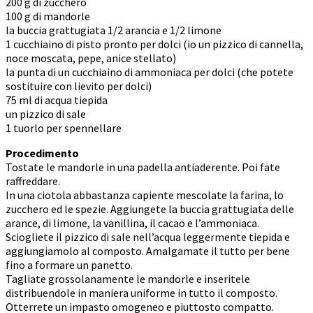
200 g di zucchero
100 g di mandorle
la buccia grattugiata 1/2 arancia e 1/2 limone
1 cucchiaino di pisto pronto per dolci (io un pizzico di cannella,
noce moscata, pepe, anice stellato)
la punta di un cucchiaino di ammoniaca per dolci (che potete
sostituire con lievito per dolci)
75 ml di acqua tiepida
un pizzico di sale
1 tuorlo per spennellare
Procedimento
Tostate le mandorle in una padella antiaderente. Poi fate
raffreddare.
In una ciotola abbastanza capiente mescolate la farina, lo
zucchero ed le spezie. Aggiungete la buccia grattugiata delle
arance, di limone, la vanillina, il cacao e l’ammoniaca.
Sciogliete il pizzico di sale nell’acqua leggermente tiepida e
aggiungiamolo al composto. Amalgamate il tutto per bene
fino a formare un panetto.
Tagliate grossolanamente le mandorle e inseritele
distribuendole in maniera uniforme in tutto il composto.
Otterrete un impasto omogeneo e piuttosto compatto.