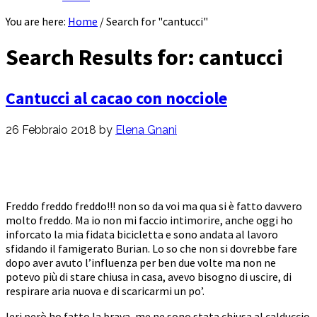
You are here:
Home
/
Search for "cantucci"
Search Results for: cantucci
Cantucci al cacao con nocciole
26 Febbraio 2018
by
Elena Gnani
Freddo freddo freddo!!! non so da voi ma qua si è fatto davvero
molto freddo. Ma io non mi faccio intimorire, anche oggi ho
inforcato la mia fidata bicicletta e sono andata al lavoro
sfidando il famigerato Burian. Lo so che non si dovrebbe fare
dopo aver avuto l’influenza per ben due volte ma non ne
potevo più di stare chiusa in casa, avevo bisogno di uscire, di
respirare aria nuova e di scaricarmi un po’.
Ieri però ho fatto la brava, me ne sono stata chiusa al calduccio