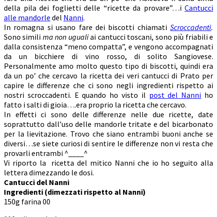
della pila dei foglietti delle “ricette da provare”…i
Cantucci
alle mandorle
del
Nanni
.
In romagna si usano fare dei biscotti chiamati
Scroccadenti
.
Sono simili
ma non uguali
ai cantucci toscani, sono più friabili e
dalla consistenza “meno compatta”, e vengono accompagnati
da un bicchiere di vino rosso, di solito Sangiovese.
Personalmente amo molto questo tipo di biscotti, quindi era
da un po’ che cercavo la ricetta dei veri cantucci di Prato per
capire le differenze che ci sono negli ingredienti rispetto ai
nostri scroccadenti. E quando ho visto il
post del Nanni
ho
fatto i salti di gioia….era proprio la ricetta che cercavo.
In effetti ci sono delle differenze nelle due ricette, date
soprattutto dall’uso delle mandorle tritate e del bicarbonato
per la lievitazione. Trovo che siano entrambi buoni anche se
diversi…se siete curiosi di sentire le differenze non vi resta che
provarli entrambi ^____^
Vi riporto la ricetta del mitico Nanni che io ho seguito alla
lettera dimezzando le dosi.
Cantucci del Nanni
Ingredienti (dimezzati rispetto al Nanni)
150g farina 00