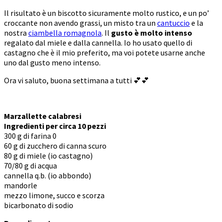
Il risultato è un biscotto sicuramente molto rustico, e un po’
croccante non avendo grassi, un misto tra un
cantuccio
e la
nostra
ciambella romagnola
. Il
gusto è molto intenso
regalato dal miele e dalla cannella. Io ho usato quello di
castagno che è il mio preferito, ma voi potete usarne anche
uno dal gusto meno intenso.
Ora vi saluto, buona settimana a tutti 💕💕
Marzallette calabresi
Ingredienti per circa 10 pezzi
300 g di farina 0
60 g di zucchero di canna scuro
80 g di miele (io castagno)
70/80 g di acqua
cannella q.b. (io abbondo)
mandorle
mezzo limone, succo e scorza
bicarbonato di sodio