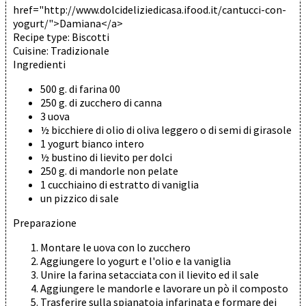
href="http://www.dolcideliziedicasa.ifood.it/cantucci-con-
yogurt/">Damiana</a>
Recipe type:
Biscotti
Cuisine:
Tradizionale
Ingredienti
500 g. di farina 00
250 g. di zucchero di canna
3 uova
½ bicchiere di olio di oliva leggero o di semi di girasole
1 yogurt bianco intero
½ bustino di lievito per dolci
250 g. di mandorle non pelate
1 cucchiaino di estratto di vaniglia
un pizzico di sale
Preparazione
Montare le uova con lo zucchero
Aggiungere lo yogurt e l'olio e la vaniglia
Unire la farina setacciata con il lievito ed il sale
Aggiungere le mandorle e lavorare un pò il composto
Trasferire sulla spianatoia infarinata e formare dei