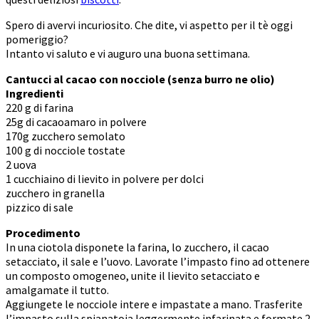
Spero di avervi incuriosito. Che dite, vi aspetto per il tè oggi
pomeriggio?
Intanto vi saluto e vi auguro una buona settimana.
Cantucci al cacao con nocciole (senza burro ne olio)
Ingredienti
220 g di farina
25g di cacaoamaro in polvere
170g zucchero semolato
100 g di nocciole tostate
2 uova
1 cucchiaino di lievito in polvere per dolci
zucchero in granella
pizzico di sale
Procedimento
In una ciotola disponete la farina, lo zucchero, il cacao
setacciato, il sale e l’uovo. Lavorate l’impasto fino ad ottenere
un composto omogeneo, unite il lievito setacciato e
amalgamate il tutto.
Aggiungete le nocciole intere e impastate a mano. Trasferite
l’impasto sulla spianatoia leggermente infarinata e formate 2