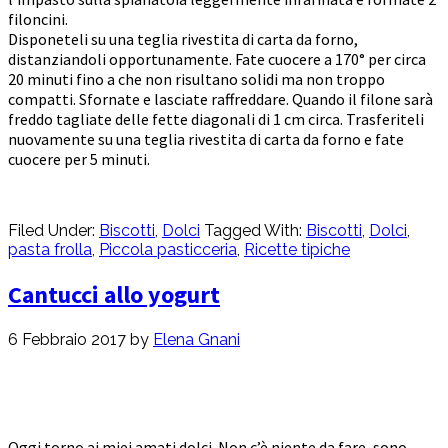
filoncini.
Disponeteli su una teglia rivestita di carta da forno,
distanziandoli opportunamente. Fate cuocere a 170° per circa
20 minuti fino a che non risultano solidi ma non troppo
compatti. Sfornate e lasciate raffreddare. Quando il filone sarà
freddo tagliate delle fette diagonali di 1 cm circa. Trasferiteli
nuovamente su una teglia rivestita di carta da forno e fate
cuocere per 5 minuti.
Filed Under:
Biscotti
,
Dolci
Tagged With:
Biscotti
,
Dolci
,
pasta frolla
,
Piccola pasticceria
,
Ricette tipiche
Cantucci allo yogurt
6 Febbraio 2017
by
Elena Gnani
Oggi torno ai miei amati dolci. Non c’è niente da fare, sono