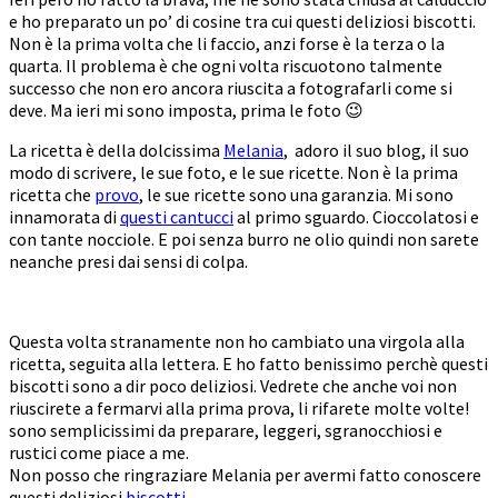
e ho preparato un po’ di cosine tra cui questi deliziosi biscotti.
Non è la prima volta che li faccio, anzi forse è la terza o la
quarta. Il problema è che ogni volta riscuotono talmente
successo che non ero ancora riuscita a fotografarli come si
deve. Ma ieri mi sono imposta, prima le foto 😉
La ricetta è della dolcissima
Melania
, adoro il suo blog, il suo
modo di scrivere, le sue foto, e le sue ricette. Non è la prima
ricetta che
provo
, le sue ricette sono una garanzia. Mi sono
innamorata di
questi cantucci
al primo sguardo. Cioccolatosi e
con tante nocciole. E poi senza burro ne olio quindi non sarete
neanche presi dai sensi di colpa.
Questa volta stranamente non ho cambiato una virgola alla
ricetta, seguita alla lettera. E ho fatto benissimo perchè questi
biscotti sono a dir poco deliziosi. Vedrete che anche voi non
riuscirete a fermarvi alla prima prova, li rifarete molte volte!
sono semplicissimi da preparare, leggeri, sgranocchiosi e
rustici come piace a me.
Non posso che ringraziare Melania per avermi fatto conoscere
questi deliziosi
biscotti
.