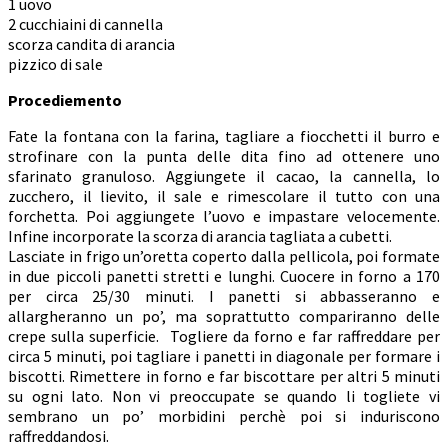
1 uovo
2 cucchiaini di cannella
scorza candita di arancia
pizzico di sale
Procediemento
Fate la fontana con la farina, tagliare a fiocchetti il burro e
strofinare con la punta delle dita fino ad ottenere uno
sfarinato granuloso. Aggiungete il cacao, la cannella, lo
zucchero, il lievito, il sale e rimescolare il tutto con una
forchetta. Poi aggiungete l’uovo e impastare velocemente.
Infine incorporate la scorza di arancia tagliata a cubetti.
Lasciate in frigo un’oretta coperto dalla pellicola, poi formate
in due piccoli panetti stretti e lunghi. Cuocere in forno a 170
per circa 25/30 minuti. I panetti si abbasseranno e
allargheranno un po’, ma soprattutto compariranno delle
crepe sulla superficie. Togliere da forno e far raffreddare per
circa 5 minuti, poi tagliare i panetti in diagonale per formare i
biscotti. Rimettere in forno e far biscottare per altri 5 minuti
su ogni lato. Non vi preoccupate se quando li togliete vi
sembrano un po’ morbidini perchè poi si induriscono
raffreddandosi.