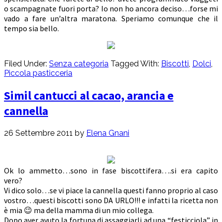
o scampagnate fuori porta? Io non ho ancora deciso…forse mi
vado a fare un’altra maratona. Speriamo comunque che il
tempo sia bello.
Filed Under:
Senza categoria
Tagged With:
Biscotti
,
Dolci
,
Piccola pasticceria
Simil cantucci al cacao, arancia e
cannella
26 Settembre 2011
by
Elena Gnani
Ok lo ammetto…sono in fase biscottifera….si era capito
vero?
Vi dico solo…se vi piace la cannella questi fanno proprio al caso
vostro…questi biscotti sono DA URLO!!! e infatti la ricetta non
è mia 😉 ma della mamma di un mio collega.
Dopo aver avuto la fortuna di assaggiarli ad una “festicciola” in