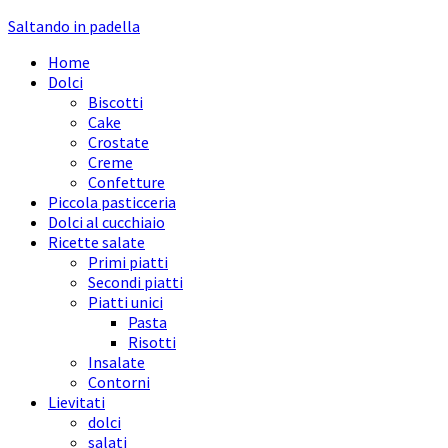
Saltando in padella
Home
Dolci
Biscotti
Cake
Crostate
Creme
Confetture
Piccola pasticceria
Dolci al cucchiaio
Ricette salate
Primi piatti
Secondi piatti
Piatti unici
Pasta
Risotti
Insalate
Contorni
Lievitati
dolci
salati