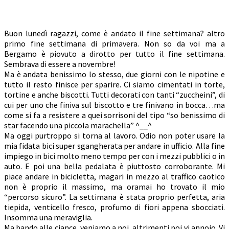
Buon lunedì ragazzi, come è andato il fine settimana? altro
primo fine settimana di primavera. Non so da voi ma a
Bergamo è piovuto a dirotto per tutto il fine settimana.
Sembrava di essere a novembre!
Ma è andata benissimo lo stesso, due giorni con le nipotine e
tutto il resto finisce per sparire. Ci siamo cimentati in torte,
tortine e anche biscotti. Tutti decorati con tanti “zuccheini”, di
cui per uno che finiva sul biscotto e tre finivano in bocca…ma
come si fa a resistere a quei sorrisoni del tipo “so benissimo di
star facendo una piccola marachella” ^__^
Ma oggi purtroppo si torna al lavoro. Odio non poter usare la
mia fidata bici super sgangherata per andare in ufficio. Alla fine
impiego in bici molto meno tempo per con i mezzi pubblici o in
auto. E poi una bella pedalata è piuttosto corroborante. Mi
piace andare in bicicletta, magari in mezzo al traffico caotico
non è proprio il massimo, ma oramai ho trovato il mio
“percorso sicuro”. La settimana è stata proprio perfetta, aria
tiepida, venticello fresco, profumo di fiori appena sbocciati.
Insomma una meraviglia.
Ma bando alle ciance, veniamo a noi, altrimenti poi vi annoio. Vi