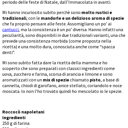
periodo delle feste di Natale, dall’Immacolata in avanti.
Mi hanno incuriosito subito perchè sono
molto rustici e
tradizionali
, con le
mandorle e un delizioso aroma di spezie
che fa proprio pensare alle feste. Assomigliano un po’ ai
cantucci
, ma la consistenza è un po’ diversa. Hanno infatti una
peculiarità, sono disponibili in due tradizionali varianti, una che
prevede una consistenza morbida (come proposta nella
ricetta) e una molto dura, conosciuta anche come “spacca
denti”.
Mi sono subito fatta dare la ricetta della mamma e ho
scoperto che sono preparati con classici ingredienti come
uova, zucchero e farina, scorsa di arancia e limone e sono
aromatizzati con un
mix di spezie
chiamato
pisto
, a base di
cannella, chiodi di garofano, anice stellato, coriandolo e noce
moscata. Io non l’ho trovato quindi ho mescolato io le spezie.
Roccocò napoletani
Ingredienti
250 g di farina