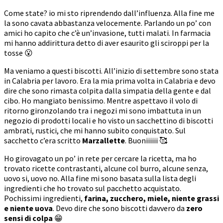
Come state? io mi sto riprendendo dall’influenza. Alla fine me
la sono cavata abbastanza velocemente. Parlando un po’ con
amici ho capito che c’è un’invasione, tutti malati. In farmacia
mi hanno addirittura detto di aver esaurito gli sciroppi per la
tosse 😮
Ma veniamo a questi biscotti. All’inizio di settembre sono stata
in Calabria per lavoro. Era la mia prima volta in Calabria e devo
dire che sono rimasta colpita dalla simpatia della gente e dal
cibo. Ho mangiato benissimo. Mentre aspettavo il volo di
ritorno gironzolando tra i negozi mi sono imbattuta in un
negozio di prodotti locali e ho visto un sacchettino di biscotti
ambrati, rustici, che mi hanno subito conquistato. Sul
sacchetto c’era scritto
Marzallette
. Buoniiiiii 🥰
Ho girovagato un po’ in rete per cercare la ricetta, ma ho
trovato ricette contrastanti, alcune col burro, alcune senza,
uovo si, uovo no. Alla fine mi sono basata sulla lista degli
ingredienti che ho trovato sul pacchetto acquistato.
Pochissimi ingredienti,
farina, zucchero, miele, niente grassi
e niente uova
. Devo dire che sono biscotti davvero da
zero
sensi di colpa
😁