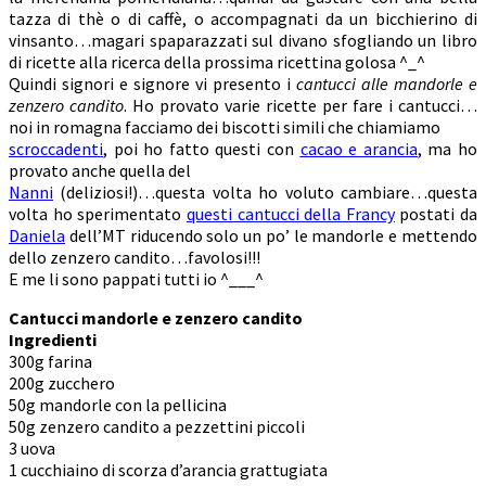
tazza di thè o di caffè, o accompagnati da un bicchierino di
vinsanto…magari spaparazzati sul divano sfogliando un libro
di ricette alla ricerca della prossima ricettina golosa ^_^
Quindi signori e signore vi presento i
cantucci alle mandorle e
zenzero candito
. Ho provato varie ricette per fare i cantucci…
noi in romagna facciamo dei biscotti simili che chiamiamo
scroccadenti
, poi ho fatto questi con
cacao e arancia
, ma ho
provato anche quella del
Nanni
(deliziosi!)…questa volta ho voluto cambiare…questa
volta ho sperimentato
questi cantucci della Francy
postati da
Daniela
dell’MT riducendo solo un po’ le mandorle e mettendo
dello zenzero candito…favolosi!!!
E me li sono pappati tutti io ^___^
Cantucci mandorle e zenzero candito
Ingredienti
300g farina
200g zucchero
50g mandorle con la pellicina
50g zenzero candito a pezzettini piccoli
3 uova
1 cucchiaino di scorza d’arancia grattugiata