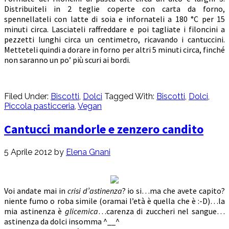
Distribuiteli in 2 teglie coperte con carta da forno,
spennellateli con latte di soia e infornateli a 180 °C per 15
minuti circa. Lasciateli raffreddare e poi tagliate i filoncini a
pezzetti lunghi circa un centimetro, ricavando i cantuccini.
Metteteli quindi a dorare in forno per altri 5 minuti circa, finché
non saranno un po’ più scuri ai bordi.
Filed Under:
Biscotti
,
Dolci
Tagged With:
Biscotti
,
Dolci
,
Piccola pasticceria
,
Vegan
Cantucci mandorle e zenzero candito
5 Aprile 2012
by
Elena Gnani
Voi andate mai in
crisi d’astinenza
? io si…ma che avete capito?
niente fumo o roba simile (oramai l’età è quella che è :-D)…la
mia astinenza è
glicemica
…carenza di zuccheri nel sangue…
astinenza da dolci insomma ^__^