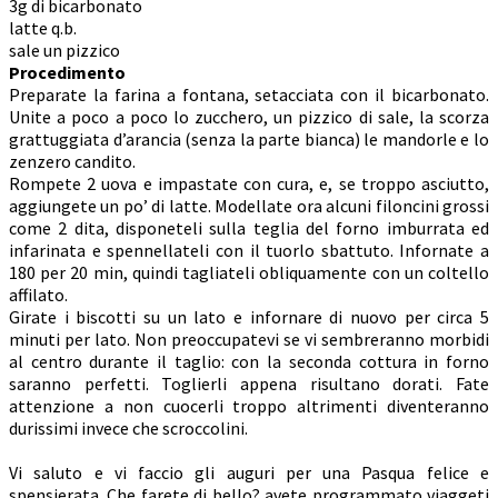
3g di bicarbonato
latte q.b.
sale un pizzico
Procedimento
Preparate la farina a fontana, setacciata con il bicarbonato.
Unite a poco a poco lo zucchero, un pizzico di sale, la scorza
grattuggiata d’arancia (senza la parte bianca) le mandorle e lo
zenzero candito.
Rompete 2 uova e impastate con cura, e, se troppo asciutto,
aggiungete un po’ di latte. Modellate ora alcuni filoncini grossi
come 2 dita, disponeteli sulla teglia del forno imburrata ed
infarinata e spennellateli con il tuorlo sbattuto. Infornate a
180 per 20 min, quindi tagliateli obliquamente con un coltello
affilato.
Girate i biscotti su un lato e infornare di nuovo per circa 5
minuti per lato. Non preoccupatevi se vi sembreranno morbidi
al centro durante il taglio: con la seconda cottura in forno
saranno perfetti. Toglierli appena risultano dorati. Fate
attenzione a non cuocerli troppo altrimenti diventeranno
durissimi invece che scroccolini.
Vi saluto e vi faccio gli auguri per una Pasqua felice e
spensierata. Che farete di bello? avete programmato viaggeti