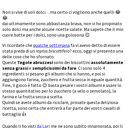
Non si vive di soli dolci…ma certo ci vogliono anche quelli 😂
😂
dai ultimamente sono abbastanza brava, non vi ho propinato
solo dolci ma anche alcune ricette salate. Ma sapete che il mio
cuore batte per i dolci, sono una golosona 😉
Vi ricordate che
qualche settimana
fa vi avevo detto di essere
stata preda di un
raptus biscottifero
? ecco, oggi vi presento una
delle cose che ho sfornato.
Queste
Tegole abruzzesi
sono dei biscottini
assolutamente
senza grassi
e
semplicissimi da fare
. Ci sono solo 4
ingredienti: si pesano gli albumi che si hanno, e poi si
aggiungono farina, zucchero e frutta secca in eguale quantità.
Fine, il gioco è fatto 😉 basta pesare i vostri albumi e usare lo
stesso quantitativo per lo zucchero (a velo o semolato), la
farina e la frutta secca a scelta.
Quindi se avete albumi da riciclare, provate questa deliziosa
ricetta, sono certa che entrerà a far parte dei vostri cavalli di
battaglia 👍
Quando li ho visti
da Lari
me ne sono subito innamorata, poi li