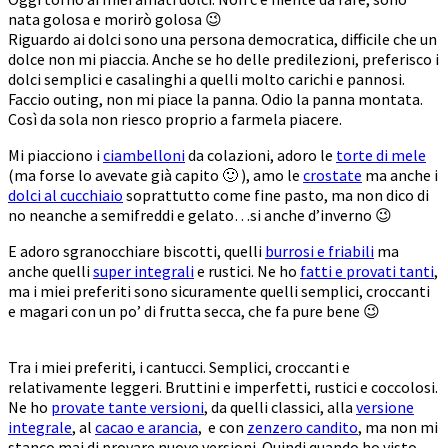
nata golosa e morirò golosa 😉
Riguardo ai dolci sono una persona democratica, difficile che un
dolce non mi piaccia. Anche se ho delle predilezioni, preferisco i
dolci semplici e casalinghi a quelli molto carichi e pannosi.
Faccio outing, non mi piace la panna. Odio la panna montata.
Così da sola non riesco proprio a farmela piacere.
Mi piacciono i
ciambelloni
da colazioni, adoro le
torte di mele
(ma forse lo avevate già capito 🙂 ), amo le
crostate
ma anche i
dolci al cucchiaio
soprattutto come fine pasto, ma non dico di
no neanche a semifreddi e gelato…si anche d’inverno 😉
E adoro sgranocchiare biscotti, quelli
burrosi e friabili
ma
anche quelli
super integrali
e rustici. Ne ho
fatti e provati tanti
,
ma i miei preferiti sono sicuramente quelli semplici, croccanti
e magari con un po’ di frutta secca, che fa pure bene 😉
Tra i miei preferiti, i cantucci. Semplici, croccanti e
relativamente leggeri. Bruttini e imperfetti, rustici e coccolosi.
Ne ho
provate tante versioni
, da quelli classici, alla
versione
integrale
, al
cacao e arancia
, e con
zenzero candito
, ma non mi
stanco mai di provare nuove versioni. Quindi quando ho visto