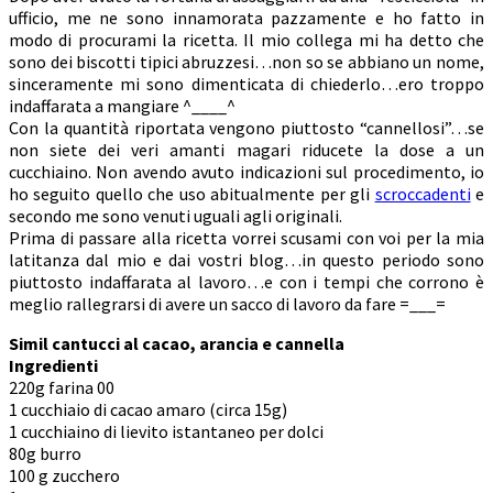
ufficio, me ne sono innamorata pazzamente e ho fatto in
modo di procurami la ricetta. Il mio collega mi ha detto che
sono dei biscotti tipici abruzzesi…non so se abbiano un nome,
sinceramente mi sono dimenticata di chiederlo…ero troppo
indaffarata a mangiare ^____^
Con la quantità riportata vengono piuttosto “cannellosi”…se
non siete dei veri amanti magari riducete la dose a un
cucchiaino. Non avendo avuto indicazioni sul procedimento, io
ho seguito quello che uso abitualmente per gli
scroccadenti
e
secondo me sono venuti uguali agli originali.
Prima di passare alla ricetta vorrei scusami con voi per la mia
latitanza dal mio e dai vostri blog…in questo periodo sono
piuttosto indaffarata al lavoro…e con i tempi che corrono è
meglio rallegrarsi di avere un sacco di lavoro da fare =___=
Simil cantucci al cacao, arancia e cannella
Ingredienti
220g farina 00
1 cucchiaio di cacao amaro (circa 15g)
1 cucchiaino di lievito istantaneo per dolci
80g burro
100 g zucchero