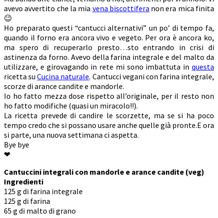
avevo avvertito che la mia
vena biscottifera
non era mica finita
😉
Ho preparato questi “cantucci alternativi” un po’ di tempo fa,
quando il forno era ancora vivo e vegeto. Per ora è ancora ko,
ma spero di recuperarlo presto…sto entrando in crisi di
astinenza da forno. Avevo della farina integrale e del malto da
utilizzare, e girovagando in rete mi sono imbattuta in
questa
ricetta su
Cucina naturale
. Cantucci vegani con farina integrale,
scorze di arance candite e mandorle.
Io ho fatto mezza dose rispetto all’originale, per il resto non
ho fatto modifiche (quasi un miracolo!!).
La ricetta prevede di candire le scorzette, ma se si ha poco
tempo credo che si possano usare anche quelle già pronte.E ora
si parte, una nuova settimana ci aspetta.
Bye bye
❤
Cantuccini integrali con mandorle e arance candite (veg)
Ingredienti
125 g di farina integrale
125 g di farina
65 g di malto di grano