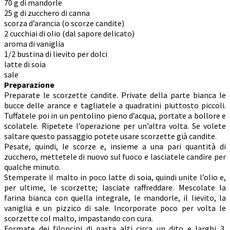
70 g di mandorle
25 g di zucchero di canna
scorza d’arancia (o scorze candite)
2 cucchiai di olio (dal sapore delicato)
aroma di vaniglia
1/2 bustina di lievito per dolci
latte di soia
sale
Preparazione
Preparate le scorzette candite. Private della parte bianca le
bucce delle arance e tagliatele a quadratini piuttosto piccoli.
Tuffatele poi in un pentolino pieno d’acqua, portate a bollore e
scolatele. Ripetete l’operazione per un’altra volta. Se volete
saltare questo passaggio potete usare scorzette già candite.
Pesate, quindi, le scorze e, insieme a una pari quantità di
zucchero, mettetele di nuovo sul fuoco e lasciatele candire per
qualche minuto.
Stemperate il malto in poco latte di soia, quindi unite l’olio e,
per ultime, le scorzette; lasciate raffreddare. Mescolate la
farina bianca con quella integrale, le mandorle, il lievito, la
vaniglia e un pizzico di sale. Incorporate poco per volta le
scorzette col malto, impastando con cura.
Formate dei filoncini di pasta alti circa un dito e larghi 3.