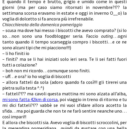
E quando il tempo è brutto, grigio e umido come in questi
giorni (ma per caso siamo ritornati in novembre?!?? la
settimana scorsa eravamo in estate e oggi in inverno O__o) la
voglia di dolcetto si fa ancora più irrefrenabile.
Chiacchierata della domenica pomeriggio
– scusa ma dove hai messo i biscotti che avevo comprato? (si lo
so…non sono una foodblogger seria. Faccio
outing
…ogni
tanto quando il tempo scarseggia compro i biscotti…e ce ne
sono alcuni tipi che mi piacciono!!!)
– li ho finiti io
– finiti? ma se li hai iniziati solo ieri sera. Te li sei fatti fuori
tutti a colazione?
– boh non mi ricordo…comunque sono finiti.
– uff…e ora? io ho voglia di biscotti
– allora fatteli da sola (adoro quando fa così!!! gli tirerei una
pietra sulla testa ^.^)
– fatteli?!?? ma cavoli questa mattina mi sono alzata all’alba,
mi sono fatta 42km di corsa
, poi viaggio in treno di ritorno e tu
mi dici fatteli?!?? vabbè se mi vuoi sfidare allora accetto la
sfida…ma poi guarda che non te ne farò sentire neanche uno…
così impari!!
E allora che biscotti sia. Avevo voglia di biscotti scroccolini, per
la merendina pomeridiana…quindi da gustare con una bella