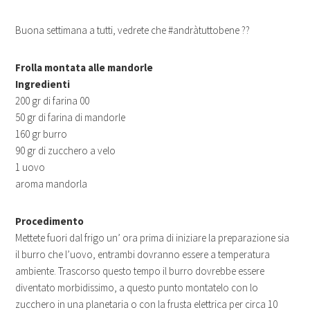
Buona settimana a tutti, vedrete che #andràtuttobene ??
Frolla montata alle mandorle
Ingredienti
200 gr di farina 00
50 gr di farina di mandorle
160 gr burro
90 gr di zucchero a velo
1 uovo
aroma mandorla
Procedimento
Mettete fuori dal frigo un’ ora prima di iniziare la preparazione sia
il burro che l’uovo, entrambi dovranno essere a temperatura
ambiente. Trascorso questo tempo il burro dovrebbe essere
diventato morbidissimo, a questo punto montatelo con lo
zucchero in una planetaria o con la frusta elettrica per circa 10