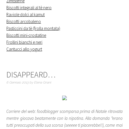
Zimtsterne
Biscotti integrali al tè nero
Raviole dolci al kamut
Biscotti arcobaleno
Pasticcini da tè (frolla montata)
Biscotti mini-crostatine
Frollini bianchi e neri
Cantucci allo yogurt
DISAPPEARD…
6 Gennaio 2013
by
Elena Gnani
Corriere del web: foodblogger scomparsa prima di Natale ritrovata
mentre giocava beatamente con la nipotina. Alla domanda “erano
tutti preoccupati della sua scorsa (seeeee ti piacerebbe!!), come mai