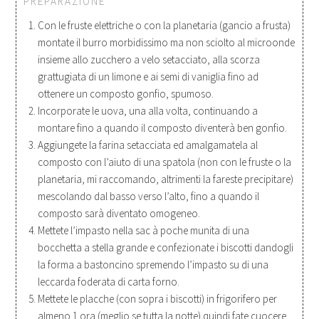
PREPARAZIONE
Con le fruste elettriche o con la planetaria (gancio a frusta)
montate il burro morbidissimo ma non sciolto al microonde
insieme allo zucchero a velo setacciato, alla scorza
grattugiata di un limone e ai semi di vaniglia fino ad
ottenere un composto gonfio, spumoso.
Incorporate le uova, una alla volta, continuando a
montare fino a quando il composto diventerà ben gonfio.
Aggiungete la farina setacciata ed amalgamatela al
composto con l’aiuto di una spatola (non con le fruste o la
planetaria, mi raccomando, altrimenti la fareste precipitare)
mescolando dal basso verso l’alto, fino a quando il
composto sarà diventato omogeneo.
Mettete l’impasto nella sac à poche munita di una
bocchetta a stella grande e confezionate i biscotti dandogli
la forma a bastoncino spremendo l’impasto su di una
leccarda foderata di carta forno.
Mettete le placche (con sopra i biscotti) in frigorifero per
almeno 1 ora (meglio se tutta la notte) quindi fate cuocere