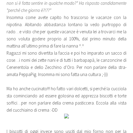
non si è fatta sentire in qualche modo?” Ha risposto candidamente
“perché che giorno è?!??”
Insomma come avete capito ho trascorso le vacanze con la
nipotina. Abitando abbastanza lontano la vedo purtroppo di
rado…e visto che per queste vacanze è venuta lei a trovarci me la
sono voluta godere proprio al 100%, dal primo minuto della
mattina all’ultimo prima di fare la nanna ^.^
Ragazzi mi sono divertita la faccia e poi ho imparato un sacco di
cose…i nomi dei zette nani e di tutti i barbapapà, le canzoncine di
Cenerentola e dello Zecchino d’Oro. Per non parlare della stra-
amata PeppaPig. Insomma mi sono fatta una cultura ;-)))
Ma ho anche cucinato!!! ho fatto vari dolcetti, si perché la cucciola
sta cominciando ad essere golosina ed apprezza biscotti e torte
soffici…per non parlare della crema pasticcera. Eccola alla vista
del cucchiaino di crema :-DD
I biscotti di oggi invece sono usciti dal mio forno non per la