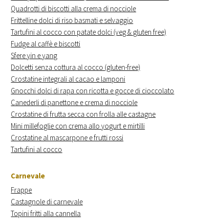
Quadrotti di biscotti alla crema di nocciole
Frittelline dolci di riso basmati e selvaggio
Tartufini al cocco con patate dolci (veg & gluten free)
Fudge al caffè e biscotti
Sfere yin e yang
Dolcetti senza cottura al cocco (gluten-free)
Crostatine integrali al cacao e lamponi
Gnocchi dolci di rapa con ricotta e gocce di cioccolato
Canederli di panettone e crema di nocciole
Crostatine di frutta secca con frolla alle castagne
Mini millefoglie con crema allo yogurt e mirtilli
Crostatine al mascarpone e frutti rossi
Tartufini al cocco
Carnevale
Frappe
Castagnole di carnevale
Topini fritti alla cannella