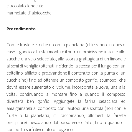
cioccolato fondente
marmellata di albicocche
Procedimento
Con le fruste elettriche o con la planetaria (utilizzando in questo
caso il gancio a frusta) montate il burro morbidissimo insieme allo
zucchero a velo setacciato, alla scorza grattugiata di un limone e
ai semi di vaniglia (ottenuti incidendo la stecca per il lungo con un
coltellino affilato e prelevandone il contenuto con la punta di un
cucchiaino) fino ad ottenere un composto gonfio, spumoso, che
dovrà essere aumentato di volume. Incorporate le uova, una alla
volta, continuando a montare fino a quando il composto
diventerà ben gonfio. Aggiungete la farina setacciata ed
amalgamatela al composto con l’aiutodi una spatola (non con le
fruste o la planetaria, mi raccomando, altrimenti la fareste
precipitare) mescolando dal basso verso l’alto, fino a quando il
composto sarà diventato omogeneo.