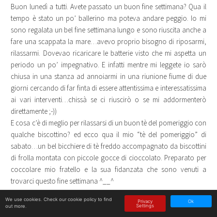
Buon lunedì a tutti. Avete passato un buon fine settimana? Qua il
tempo è stato un po’ ballerino ma poteva andare peggio. Io mi
sono regalata un bel fine settimana lungo e sono riuscita anche a
fare una scappata la mare…avevo proprio bisogno di riposarmi,
rilassarmi. Dovevao ricaricare le batterie visto che mi aspetta un
periodo un po’ impegnativo. E infatti mentre mi leggete io sarò
chiusa in una stanza ad annoiarmi in una riunione fiume di due
giorni cercando di far finta di essere attentissima e interessatissima
ai vari interventi…chissà se ci riuscirò o se mi addormenterò
direttamente ;-))
E cosa c’è di meglio per rilassarsi di un buon tè del pomeriggio con
qualche biscottino? ed ecco qua il mio “tè del pomeriggio” di
sabato…un bel bicchiere di tè freddo accompagnato da biscottini
di frolla montata con piccole gocce di cioccolato. Preparato per
coccolare mio fratello e la sua fidanzata che sono venuti a
trovarci questo fine settimana ^__^
We use cookies. Check
our cookie policy
to find
Privacy
Ok
La ricetta viene da
qui
ed è della mitica
Morena
…volendo andare
Settings
out more.