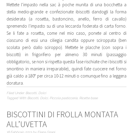
Mettete l’impasto nella sac à poche munita di una bocchetta a
stella medio-grande e confezionate ibiscotti dandogli la forma
desiderata (a rosetta, bastoncino, anello, ferro di cavallo)
spremendo l’impasto su di una leccarda foderata di carta forno.
Se li fate a rosetta, come nel mio caso, ponete al centro di
ciascuno di essi una ciliegia candita oppure sciroppata (ben
scolata però dallo sciroppo). Mettete le placche (con sopra i
biscotti) in frigorifero per almeno 30 minuti (passaggio
obbligatorio, se non si rispetta questa fase rischiate che i biscotti si
smontino in maniera irreparabile), quindi fate cuocere nel forno
già caldo a 180° per circa 10-12 minuti o comunque fino a leggera
doratura.
Filed Under:
Biscotti
,
Dolci
Tagged With:
Biscotti
,
Dolci
,
Piccola pasticceria
,
Ricette base
BISCOTTINI DI FROLLA MONTATA
ALL’UVETTA
18 Febbraio 2013
by
Elena Gnani