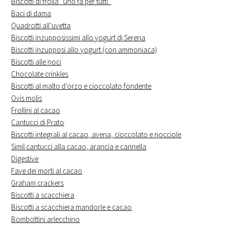
Biscotti di frolla “uno fa per tutti”
Baci di dama
Quadrotti all’uvetta
Biscotti inzupposissimi allo yogurt di Serena
Biscotti inzupposi allo yogurt (con ammoniaca)
Biscotti alle noci
Chocolate crinkles
Biscotti al malto d’orzo e cioccolato fondente
Ovis molis
Frollini al cacao
Cantucci di Prato
Biscotti integrali al cacao, avena, cioccolato e nocciole
Simil cantucci alla cacao, arancia e cannella
Digestive
Fave dei morti al cacao
Graham crackers
Biscotti a scacchiera
Biscotti a scacchiera mandorle e cacao
Bombottini arlecchino