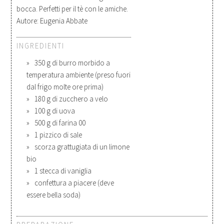
bocca. Perfetti per il tè con le amiche.
Autore:
Eugenia Abbate
INGREDIENTI
350 g di burro morbido a
temperatura ambiente (preso fuori
dal frigo molte ore prima)
180 g di zucchero a velo
100 g di uova
500 g di farina 00
1 pizzico di sale
scorza grattugiata di un limone
bio
1 stecca di vaniglia
confettura a piacere (deve
essere bella soda)