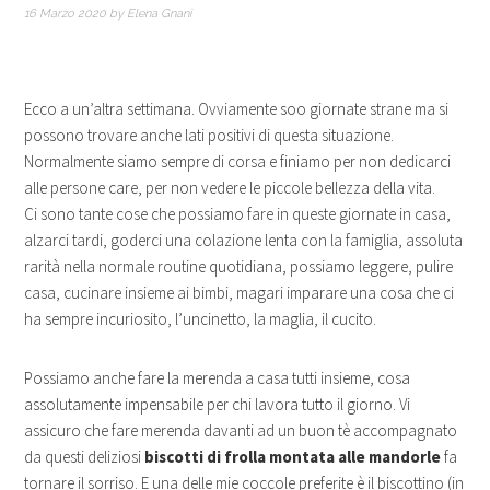
16 Marzo 2020
by
Elena Gnani
Ecco a un’altra settimana. Ovviamente soo giornate strane ma si
possono trovare anche lati positivi di questa situazione.
Normalmente siamo sempre di corsa e finiamo per non dedicarci
alle persone care, per non vedere le piccole bellezza della vita.
Ci sono tante cose che possiamo fare in queste giornate in casa,
alzarci tardi, goderci una colazione lenta con la famiglia, assoluta
rarità nella normale routine quotidiana, possiamo leggere, pulire
casa, cucinare insieme ai bimbi, magari imparare una cosa che ci
ha sempre incuriosito, l’uncinetto, la maglia, il cucito.
Possiamo anche fare la merenda a casa tutti insieme, cosa
assolutamente impensabile per chi lavora tutto il giorno. Vi
assicuro che fare merenda davanti ad un buon tè accompagnato
da questi deliziosi
biscotti di frolla montata alle mandorle
fa
tornare il sorriso. E una delle mie coccole preferite è il biscottino (in