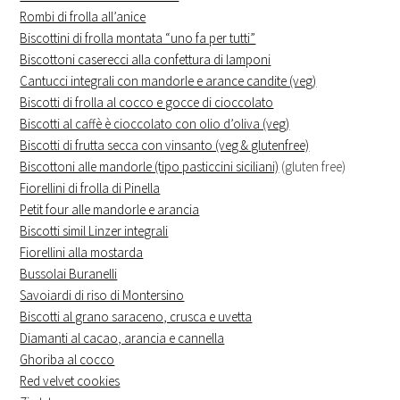
Rombi di frolla all’anice
Biscottini di frolla montata “uno fa per tutti”
Biscottoni caserecci alla confettura di lamponi
Cantucci integrali con mandorle e arance candite (veg)
Biscotti di frolla al cocco e gocce di cioccolato
Biscotti al caffè è cioccolato con olio d’oliva (veg)
Biscotti di frutta secca con vinsanto (veg & glutenfree)
Biscottoni alle mandorle (tipo pasticcini siciliani)
(gluten free)
Fiorellini di frolla di Pinella
Petit four alle mandorle e arancia
Biscotti simil Linzer integrali
Fiorellini alla mostarda
Bussolai Buranelli
Savoiardi di riso di Montersino
Biscotti al grano saraceno, crusca e uvetta
Diamanti al cacao, arancia e cannella
Ghoriba al cocco
Red velvet cookies