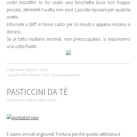
vostri biscottini. Io ho usato una bocchetta liscia non troppo
piccola, altrimenti l’uvetta non esce. Lasciate riposare per qualche
oretta.
Infornate a 180° in forno caldo per 10 minuti o appena iniziano a
dorarsi.
Se al tatto risultano morbidi, non preoccupatevi, si induriranno
una volta freddi.
Filed Under:
Biscotti
,
Dolci
Tagged With:
Biscotti
,
Dolci
,
Piccola pasticceria
PASTICCINI DA TÈ
1 Dicembre 2016
by
Elena Gnani
E siamo arrivati al giovedì. Fortuna perchè questa settimana è