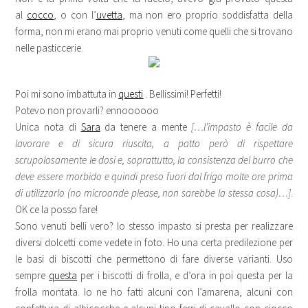
al
cocco
, o con l’
uvetta
, ma non ero proprio soddisfatta della
forma, non mi erano mai proprio venuti come quelli che si trovano
nelle pasticcerie.
Poi mi sono imbattuta in
questi
. Bellissimi! Perfetti!
Potevo non provarli? ennoooooo
Unica nota di
Sara
da tenere a mente
[…l’impasto è facile da
lavorare e di sicura riuscita, a patto però di rispettare
scrupolosamente le dosi e, soprattutto, la consistenza del burro che
deve essere morbido e quindi preso fuori dal frigo molte ore prima
di utilizzarlo (no microonde please, non sarebbe la stessa cosa)…]
.
OK ce la posso fare!
Sono venuti belli vero? lo stesso impasto si presta per realizzare
diversi dolcetti come vedete in foto. Ho una certa predilezione per
le basi di biscotti che permettono di fare diverse varianti. Uso
sempre
questa
per i biscotti di frolla, e d’ora in poi questa per la
frolla montata. Io ne ho fatti alcuni con l’amarena, alcuni con