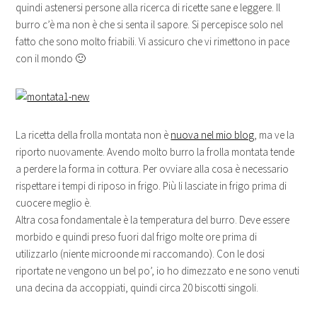
quindi astenersi persone alla ricerca di ricette sane e leggere. Il
burro c’è ma non è che si senta il sapore. Si percepisce solo nel
fatto che sono molto friabili. Vi assicuro che vi rimettono in pace
con il mondo 🙂
La ricetta della frolla montata non è
nuova nel mio blog
, ma ve la
riporto nuovamente. Avendo molto burro la frolla montata tende
a perdere la forma in cottura. Per ovviare alla cosa è necessario
rispettare i tempi di riposo in frigo. Più li lasciate in frigo prima di
cuocere meglio è.
Altra cosa fondamentale è la temperatura del burro. Deve essere
morbido e quindi preso fuori dal frigo molte ore prima di
utilizzarlo (niente microonde mi raccomando). Con le dosi
riportate ne vengono un bel po’, io ho dimezzato e ne sono venuti
una decina da accoppiati, quindi circa 20 biscotti singoli.