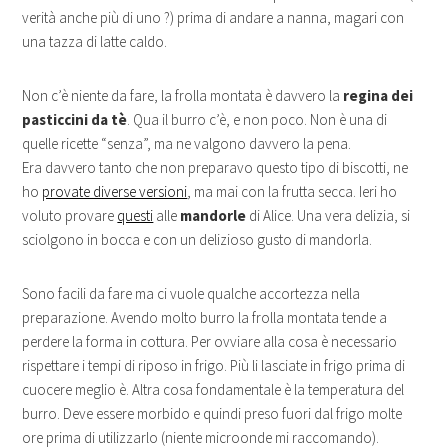
verità anche più di uno ?) prima di andare a nanna, magari con
una tazza di latte caldo.
Non c’è niente da fare, la frolla montata è davvero la
regina dei
pasticcini da tè
. Qua il burro c’è, e non poco. Non è una di
quelle ricette “senza”, ma ne valgono davvero la pena.
Era davvero tanto che non preparavo questo tipo di biscotti, ne
ho
provate diverse versioni
, ma mai con la frutta secca. Ieri ho
voluto provare
questi
alle
mandorle
di Alice. Una vera delizia, si
sciolgono in bocca e con un delizioso gusto di mandorla.
Sono facili da fare ma ci vuole qualche accortezza nella
preparazione. Avendo molto burro la frolla montata tende a
perdere la forma in cottura. Per ovviare alla cosa è necessario
rispettare i tempi di riposo in frigo. Più li lasciate in frigo prima di
cuocere meglio è. Altra cosa fondamentale è la temperatura del
burro. Deve essere morbido e quindi preso fuori dal frigo molte
ore prima di utilizzarlo (niente microonde mi raccomando).