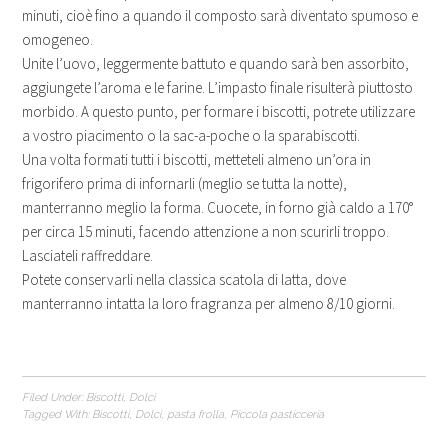
minuti, cioè fino a quando il composto sarà diventato spumoso e
omogeneo.
Unite l’uovo, leggermente battuto e quando sarà ben assorbito,
aggiungete l’aroma e le farine. L’impasto finale risulterà piuttosto
morbido. A questo punto, per formare i biscotti, potrete utilizzare
a vostro piacimento o la sac-a-poche o la sparabiscotti.
Una volta formati tutti i biscotti, metteteli almeno un’ora in
frigorifero prima di infornarli (meglio se tutta la notte),
manterranno meglio la forma. Cuocete, in forno già caldo a 170°
per circa 15 minuti, facendo attenzione a non scurirli troppo.
Lasciateli raffreddare.
Potete conservarli nella classica scatola di latta, dove
manterranno intatta la loro fragranza per almeno 8/10 giorni.
Filed Under:
Biscotti
,
Dolci
Tagged With:
Biscotti
,
Dolci
,
pasta frolla
,
Piccola pasticceria