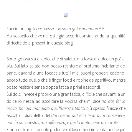
Faccio outing, lo confesso…
io sono golosaaaaaaa
^.^
Ma sospetto che ve ne foste già accorti considerando la quantità
di ricette dolci presenti in questo blog.
Sono golosa sia di dolce che di salato, ma forse di dolce un po’ di
più. Sul lato salato non posso resistere al profumo inebriante del
pane, davanti a una focaccia tutti i miei buoni propositi cadono,
adoro tutto quello che è finger food e robine da aperitivo, mentre
posso resistere senza troppa fatica a primi e secondi.
Sui dolci invece è proprio una gran fatica, difficile che davanti a un
dolce io riesca ad ascoltare la vocina che mi dice
no dai, fai la
brava, hai già mangiato a sufficienza
. Molto più spesso finisce che
ascolto il diavoletto del
dai che un dolcetto te lo puoi concedere,
non fa poi questa gran differenza, e poi fa tanto bene al morale
.
E una delle mie coccole preferite è il biscottino (in verità anche più