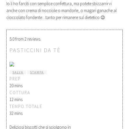
Io li ho farciti con semplice confettura, ma potete sbizzarrirvi
anche con crema di nocciole o mandorle, o magari ganache al
cioccolato fondente…tanto per rimanere sul dietetico 😉
5.0
from
2
reviews
PASTICCINI DA TÈ
SALVA
STAMPA
PREP
20 mins
COTTURA
12 mins
TEMPO TOTALE
32 mins
Deliziosi biscotti che si sciolgono in