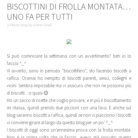
BISCOTTINI DI FROLLA MONTATA…
UNO FA PER TUTTI
3 Marzo 2014
by
Elena Gnani
Si può cominciare la settimana con un avvertimento? beh io lo
faccio ^_^
Vi avverto, sono in periodo “biscottifero”, sto facendo biscotti a
raffica. Oramai ho riempito di biscotti parenti, amici, colleghi e
vicini. Sembra impossibile ma vi assicuro che non ne possono più
di biscotti…o quasi 😉
Ho un sacco di ricette che voglio provare, e in più il biscottamento
mi rilassa, quindi prendo due piccioni con una fava. E anche sul
blog saranno biscotti a raffica, quindi se non vi piacciono i biscotti
vi conviene girare al largo da questo blog per un po’ ^_^
I biscotti di oggi sono un’ennesima prova con la frolla montata.
Non è la prima volta che la faccio, avevo già provato questa