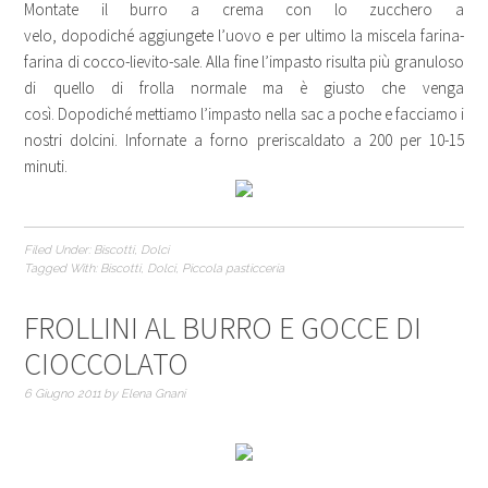
Montate il burro a crema con lo zucchero a
velo, dopodiché aggiungete l’uovo e per ultimo la miscela farina-
farina di cocco-lievito-sale. Alla fine l’impasto risulta più granuloso
di quello di frolla normale ma è giusto che venga
così. Dopodiché mettiamo l’impasto nella sac a poche e facciamo i
nostri dolcini. Infornate a forno preriscaldato a 200 per 10-15
minuti.
Filed Under:
Biscotti
,
Dolci
Tagged With:
Biscotti
,
Dolci
,
Piccola pasticceria
FROLLINI AL BURRO E GOCCE DI
CIOCCOLATO
6 Giugno 2011
by
Elena Gnani