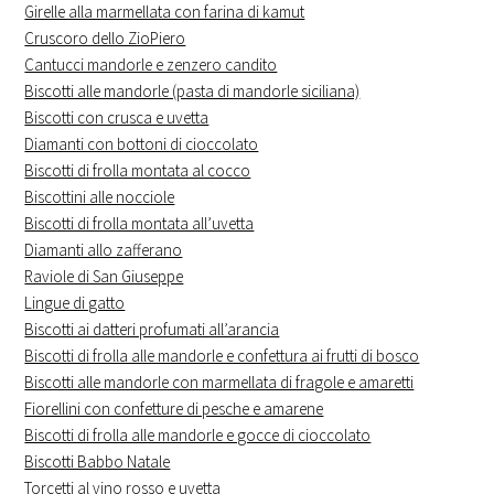
Girelle alla marmellata con farina di kamut
Cruscoro dello ZioPiero
Cantucci mandorle e zenzero candito
Biscotti alle mandorle (pasta di mandorle siciliana)
Biscotti con crusca e uvetta
Diamanti con bottoni di cioccolato
Biscotti di frolla montata al cocco
Biscottini alle nocciole
Biscotti di frolla montata all’uvetta
Diamanti allo zafferano
Raviole di San Giuseppe
Lingue di gatto
Biscotti ai datteri profumati all’arancia
Biscotti di frolla alle mandorle e confettura ai frutti di bosco
Biscotti alle mandorle con marmellata di fragole e amaretti
Fiorellini con confetture di pesche e amarene
Biscotti di frolla alle mandorle e gocce di cioccolato
Biscotti Babbo Natale
Torcetti al vino rosso e uvetta