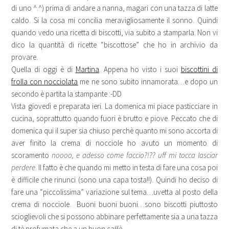
di uno ^.^) prima di andare a nanna, magari con una tazza di latte
caldo. Si la cosa mi concilia meravigliosamente il sonno. Quindi
quando vedo una ricetta di biscotti, via subito a stamparla. Non vi
dico la quantità di ricette “biscottose” che ho in archivio da
provare.
Quella di oggi è di
Martina
. Appena ho visto i suoi
biscottini di
frolla con nocciolata
me ne sono subito innamorata…e dopo un
secondo è partita la stampante :-DD
Vista giovedì e preparata ieri. La domenica mi piace pasticciare in
cucina, soprattutto quando fuori è brutto e piove. Peccato che di
domenica qui il super sia chiuso perchè quanto mi sono accorta di
aver finito la crema di nocciole ho avuto un momento di
scoramento
noooo, e adesso come faccio?!?? uff mi tocca lasciar
perdere
. Il fatto è che quando mi metto in testa di fare una cosa poi
è difficile che rinunci (sono una capa tosta!!). Quindi ho deciso di
fare una “piccolissima” variazione sul tema…uvetta al posto della
crema di nocciole. Buoni buoni buoni…sono biscotti piuttosto
scioglievoli che si possono abbinare perfettamente sia a una tazza
di tè profumata che a un buon caffè.