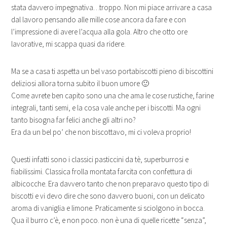
stata davvero impegnativa…troppo. Non mi piace arrivare a casa
dal lavoro pensando alle mille cose ancora da fare e con
l’impressione di avere l’acqua alla gola. Altro che otto ore
lavorative, mi scappa quasi da ridere.
Ma se a casa ti aspetta un bel vaso portabiscotti pieno di biscottini
deliziosi allora torna subito il buon umore 🙂
Come avrete ben capito sono una che ama le cose rustiche, farine
integrali, tanti semi, e la cosa vale anche per i biscotti. Ma ogni
tanto bisogna far felici anche gli altri no?
Era da un bel po’ che non biscottavo, mi ci voleva proprio!
Questi infatti sono i classici pasticcini da tè, superburrosi e
fiabilissimi. Classica frolla montata farcita con confettura di
albicocche. Era davvero tanto che non preparavo questo tipo di
biscotti e vi devo dire che sono davvero buoni, con un delicato
aroma di vaniglia e limone. Praticamente si sciolgono in bocca.
Qua il burro c’è, e non poco. non è una di quelle ricette “senza”,