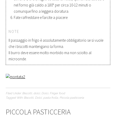
nel forno già caldo a 180° per circa 10-12 minuti o
comunque fino a leggera doratura.
Fate raffreddare e farcite a piacere
NOTE
Il passaggio in frigo è assolutamente obbligatorio se si vuole
che i biscotti mantengano la forma.
Il burro deve essere molto morbido ma non sciolto al
microonde.
Filed Under:
Biscotti
,
dolci
,
Dolci
,
Finger food
Tagged With:
Biscotti
,
Dolci
,
pasta frolla
,
Piccola pasticceria
PICCOLA PASTICCERIA