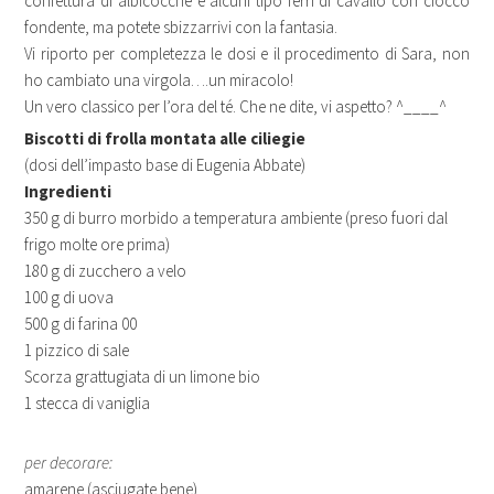
confettura di albicocche e alcuni tipo ferri di cavallo con ciocco
fondente, ma potete sbizzarrivi con la fantasia.
Vi riporto per completezza le dosi e il procedimento di Sara, non
ho cambiato una virgola….un miracolo!
Un vero classico per l’ora del té. Che ne dite, vi aspetto? ^____^
Biscotti di frolla montata alle ciliegie
(dosi dell’impasto base di Eugenia Abbate)
Ingredienti
350 g di burro morbido a temperatura ambiente (preso fuori dal
frigo molte ore prima)
180 g di zucchero a velo
100 g di uova
500 g di farina 00
1 pizzico di sale
Scorza grattugiata di un limone bio
1 stecca di vaniglia
per decorare:
amarene (asciugate bene)