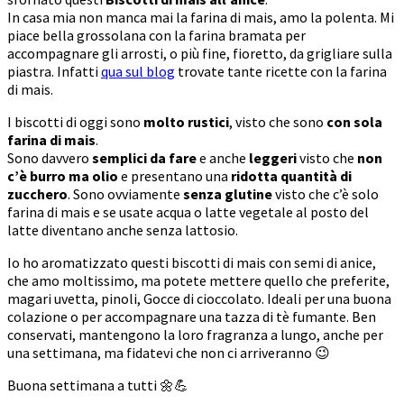
In casa mia non manca mai la farina di mais, amo la polenta. Mi
piace bella grossolana con la farina bramata per
accompagnare gli arrosti, o più fine, fioretto, da grigliare sulla
piastra. Infatti
qua sul blog
trovate tante ricette con la farina
di mais.
I biscotti di oggi sono
molto rustici
, visto che sono
con sola
farina di mais
.
Sono davvero
semplici da fare
e anche
leggeri
visto che
non
c’è burro ma olio
e presentano una
ridotta quantità di
zucchero
. Sono ovviamente
senza glutine
visto che c’è solo
farina di mais e se usate acqua o latte vegetale al posto del
latte diventano anche senza lattosio.
Io ho aromatizzato questi biscotti di mais con semi di anice,
che amo moltissimo, ma potete mettere quello che preferite,
magari uvetta, pinoli, Gocce di cioccolato. Ideali per una buona
colazione o per accompagnare una tazza di tè fumante. Ben
conservati, mantengono la loro fragranza a lungo, anche per
una settimana, ma fidatevi che non ci arriveranno 😉
Buona settimana a tutti 🌼💪