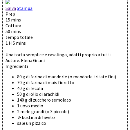
Salva
Stampa
Prep
15 mins
Cottura
50 mins
tempo totale
1 H 5 mins
Una torta semplice e casalinga, adatti proprio a tutti
Autore:
Elena Gnani
Ingredienti
80 g di farina di mandorle (o mandorle tritate fini)
70 g di farina di mais fioretto
40 g di fecola
50 g di olio di arachidi
140 g di zucchero semolato
1 uovo medio
2 mele grandi (o 3 piccole)
½ bustina di lievito
sale un pizzico