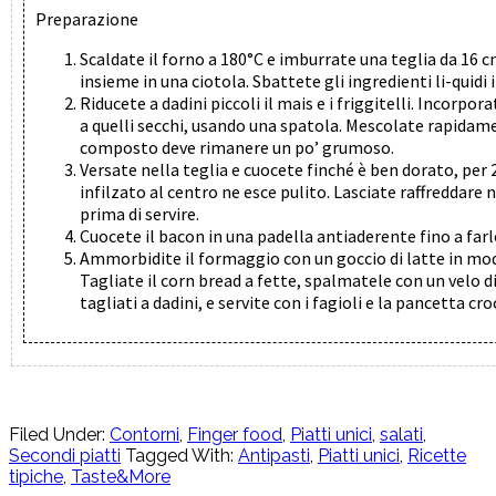
Preparazione
Scaldate il forno a 180°C e imburrate una teglia da 16 c
insieme in una ciotola. Sbattete gli ingredienti li-quidi i
Riducete a dadini piccoli il mais e i friggitelli. Incorpo
a quelli secchi, usando una spatola. Mescolate rapidame
composto deve rimanere un po’ grumoso.
Versate nella teglia e cuocete finché è ben dorato, per
infilzato al centro ne esce pulito. Lasciate raffreddar
prima di servire.
Cuocete il bacon in una padella antiaderente fino a far
Ammorbidite il formaggio con un goccio di latte in mod
Tagliate il corn bread a fette, spalmatele con un velo d
tagliati a dadini, e servite con i fagioli e la pancetta cr
Filed Under:
Contorni
,
Finger food
,
Piatti unici
,
salati
,
Secondi piatti
Tagged With:
Antipasti
,
Piatti unici
,
Ricette
tipiche
,
Taste&More