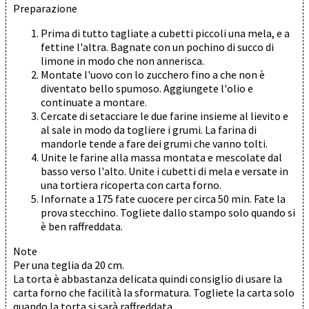
Preparazione
Prima di tutto tagliate a cubetti piccoli una mela, e a
fettine l'altra. Bagnate con un pochino di succo di
limone in modo che non annerisca.
Montate l'uovo con lo zucchero fino a che non è
diventato bello spumoso. Aggiungete l'olio e
continuate a montare.
Cercate di setacciare le due farine insieme al lievito e
al sale in modo da togliere i grumi. La farina di
mandorle tende a fare dei grumi che vanno tolti.
Unite le farine alla massa montata e mescolate dal
basso verso l'alto. Unite i cubetti di mela e versate in
una tortiera ricoperta con carta forno.
Infornate a 175 fate cuocere per circa 50 min. Fate la
prova stecchino. Togliete dallo stampo solo quando si
è ben raffreddata.
Note
Per una teglia da 20 cm.
La torta è abbastanza delicata quindi consiglio di usare la
carta forno che facilità la sformatura. Togliete la carta solo
quando la torta si sarà raffreddata.