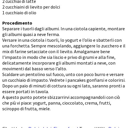
2 cucchiai di latte
2 cucchiaini di lievito per dolci
1 cucchiaio di olio
Procedimento
Separare i tuorli dagli albumi. In una ciotola capiente, montare
gli albumi quasi a neve ferma.
Versare in una ciotola i tuorli, lo yogurt e l’olio e sbatterli con
una forchetta. Sempre mescolando, aggiungere lo zucchero e il
mix di farine setacciate con il lievito. Amalgamare bene
l’impasto in modo che sia liscio e privo di grumi e alla fine,
delicatamente incorporare gli albumi montati a neve, con
movimenti dal basso verso l’alto.
Scaldare un pentolino sul fuoco, unto con poco burro e versare
un cucchiaio di impasto. Vedrete i pancakes gonfiarsi e colorirsi.
Dopo un paio di minuti di cottura su ogni lato, saranno pronti a
essere portati in tavola.
A questo punto potete sbizzarrirvi accompagnandoli con ciò
che più vi piace: yogurt, panna, cioccolato, crema, frutti,
sciroppo di frutta, miele.