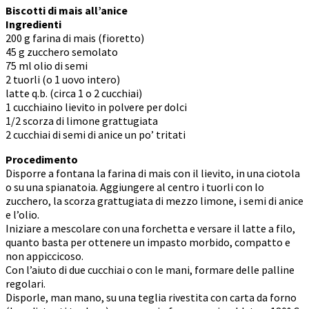
Biscotti di mais all’anice
Ingredienti
200 g farina di mais (fioretto)
45 g zucchero semolato
75 ml olio di semi
2 tuorli (o 1 uovo intero)
latte q.b. (circa 1 o 2 cucchiai)
1 cucchiaino lievito in polvere per dolci
1/2 scorza di limone grattugiata
2 cucchiai di semi di anice un po’ tritati
Procedimento
Disporre a fontana la farina di mais con il lievito, in una ciotola
o su una spianatoia. Aggiungere al centro i tuorli con lo
zucchero, la scorza grattugiata di mezzo limone, i semi di anice
e l’olio.
Iniziare a mescolare con una forchetta e versare il latte a filo,
quanto basta per ottenere un impasto morbido, compatto e
non appiccicoso.
Con l’aiuto di due cucchiai o con le mani, formare delle palline
regolari.
Disporle, man mano, su una teglia rivestita con carta da forno