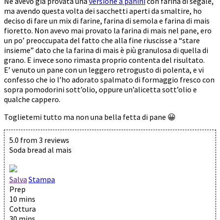
Ne avevo già provata una
versione a panini
con farina di segale,
ma avendo questa volta dei sacchetti aperti da smaltire, ho
deciso di fare un mix di farine, farina di semola e farina di mais
fioretto. Non avevo mai provato la farina di mais nel pane, ero
un po’ preoccupata del fatto che alla fine riuscisse a “stare
insieme” dato che la farina di mais è più granulosa di quella di
grano. E invece sono rimasta proprio contenta del risultato.
E’ venuto un pane con un leggero retrogusto di polenta, e vi
confesso che io l’ho adorato spalmato di formaggio fresco con
sopra pomodorini sott’olio, oppure un’alicetta sott’olio e
qualche cappero.
Toglietemi tutto ma non una bella fetta di pane 😀
5.0
from
3
reviews
Soda bread al mais
Salva
Stampa
Prep
10 mins
Cottura
30 mins