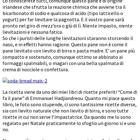
Lo conoscerete tutti, comunque questo pane è di origine
irlandese che sfrutta la reazione chimica che avviene tra il
bicarbonato di sodio e qualcosa di acido (tipo latticello o
yogurt) per far lievitare la pagnotta. E il vostro pane sarà
pronto nel giro di mezz’ora o giù di lì. Niente impasto, niente
lievitazioni e nessuna fatica.
So che i puristi delle lunghe lievitazioni staranno storcendo il
naso, e in effetti hanno ragione. Questo pane non è come il
pane lievitato con lievito di birra o pasta madre. E’ un pane più
compatto e sostenuto, comunque ottimo se abbinato ai
formaggi spalmabili, o magari con una bella spalmata di
crema di nocciole o confettura.
La ricetta viene da uno dei miei libri di ricette preferiti “Come di
fa il pane” di Emmanuel Hadjiandreou. Quanto mi piace questo
libro, le foto sono stupende, ci sono tantissime ricette diverse,
sia con lievito naturale che non lievito di birra, e sono tutte
ricette in cui non serve l’impastatrice. Da quando me lo sono
regalato per Natale praticamente lo sfoglio un giorno si e uno
no.