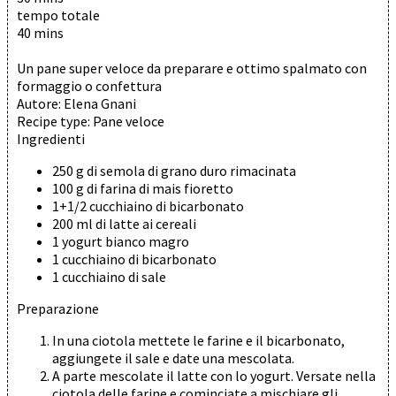
tempo totale
40 mins
Un pane super veloce da preparare e ottimo spalmato con
formaggio o confettura
Autore:
Elena Gnani
Recipe type:
Pane veloce
Ingredienti
250 g di semola di grano duro rimacinata
100 g di farina di mais fioretto
1+1/2 cucchiaino di bicarbonato
200 ml di latte ai cereali
1 yogurt bianco magro
1 cucchiaino di bicarbonato
1 cucchiaino di sale
Preparazione
In una ciotola mettete le farine e il bicarbonato,
aggiungete il sale e date una mescolata.
A parte mescolate il latte con lo yogurt. Versate nella
ciotola delle farine e cominciate a mischiare gli