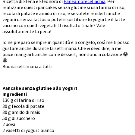
Ricetta di Elena e Eleonora di
Paneamoreceliachia
. Per
realizzare questi pancakes senza glutine si usa farina di riso,
fecola di patate e amido di riso, e se volete renderli anche
vegani o senza lattosio potete sostituire lo yogurt e il latte
vaccino con quelli vegetali. Il risultato finale? Vale
assolutamente la pena!
Io ne preparo sempre in quantità e li congelo, così me li posso
gustare anche durante la settimana. Che vi devo dire, a me
piace mangiarli anche come dessert, non sono a colazione 😁
😁
Buona settimana a tutti
Pancake senza glutine allo yogurt
Ingredienti
130 g di farina di riso
30 g fecola di patate
30 g amido di mais
50 g di zucchero
2 uova
2 vasetti di yogurt bianco