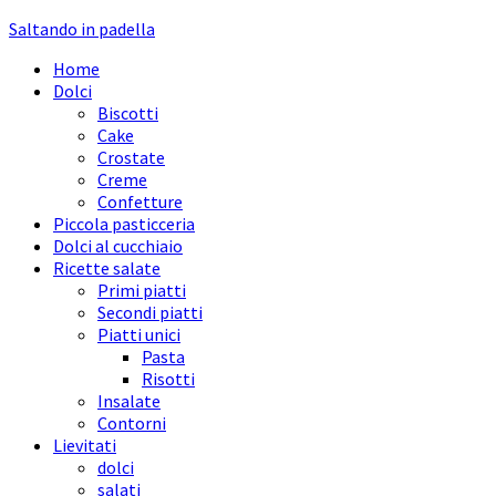
Saltando in padella
Home
Dolci
Biscotti
Cake
Crostate
Creme
Confetture
Piccola pasticceria
Dolci al cucchiaio
Ricette salate
Primi piatti
Secondi piatti
Piatti unici
Pasta
Risotti
Insalate
Contorni
Lievitati
dolci
salati