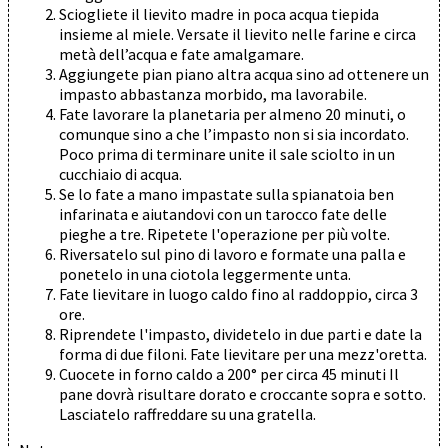
Sciogliete il lievito madre in poca acqua tiepida
insieme al miele. Versate il lievito nelle farine e circa
metà dell’acqua e fate amalgamare.
Aggiungete pian piano altra acqua sino ad ottenere un
impasto abbastanza morbido, ma lavorabile.
Fate lavorare la planetaria per almeno 20 minuti, o
comunque sino a che l’impasto non si sia incordato.
Poco prima di terminare unite il sale sciolto in un
cucchiaio di acqua.
Se lo fate a mano impastate sulla spianatoia ben
infarinata e aiutandovi con un tarocco fate delle
pieghe a tre. Ripetete l'operazione per più volte.
Riversatelo sul pino di lavoro e formate una palla e
ponetelo in una ciotola leggermente unta.
Fate lievitare in luogo caldo fino al raddoppio, circa 3
ore.
Riprendete l'impasto, dividetelo in due parti e date la
forma di due filoni. Fate lievitare per una mezz'oretta.
Cuocete in forno caldo a 200° per circa 45 minuti Il
pane dovrà risultare dorato e croccante sopra e sotto.
Lasciatelo raffreddare su una gratella.