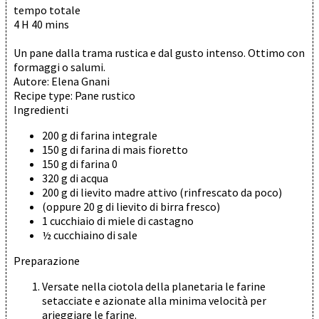
tempo totale
4 H 40 mins
Un pane dalla trama rustica e dal gusto intenso. Ottimo con
formaggi o salumi.
Autore:
Elena Gnani
Recipe type:
Pane rustico
Ingredienti
200 g di farina integrale
150 g di farina di mais fioretto
150 g di farina 0
320 g di acqua
200 g di lievito madre attivo (rinfrescato da poco)
(oppure 20 g di lievito di birra fresco)
1 cucchiaio di miele di castagno
½ cucchiaino di sale
Preparazione
Versate nella ciotola della planetaria le farine
setacciate e azionate alla minima velocità per
arieggiare le farine.