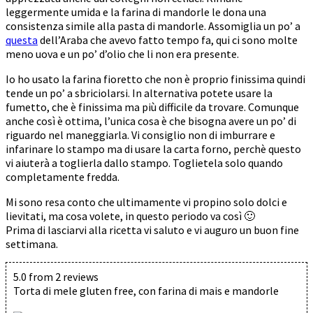
leggermente umida e la farina di mandorle le dona una
consistenza simile alla pasta di mandorle. Assomiglia un po’ a
questa
dell’Araba che avevo fatto tempo fa, qui ci sono molte
meno uova e un po’ d’olio che li non era presente.
Io ho usato la farina fioretto che non è proprio finissima quindi
tende un po’ a sbriciolarsi. In alternativa potete usare la
fumetto, che è finissima ma più difficile da trovare. Comunque
anche così è ottima, l’unica cosa è che bisogna avere un po’ di
riguardo nel maneggiarla. Vi consiglio non di imburrare e
infarinare lo stampo ma di usare la carta forno, perchè questo
vi aiuterà a toglierla dallo stampo. Toglietela solo quando
completamente fredda.
Mi sono resa conto che ultimamente vi propino solo dolci e
lievitati, ma cosa volete, in questo periodo va così 🙂
Prima di lasciarvi alla ricetta vi saluto e vi auguro un buon fine
settimana.
5.0
from
2
reviews
Torta di mele gluten free, con farina di mais e mandorle