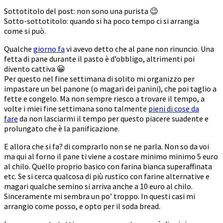
Sottotitolo del post: non sono una purista 😉
Sotto-sottotitolo: quando si ha poco tempo ci si arrangia
come si può.
Qualche
giorno fa
vi avevo detto che al pane non rinuncio. Una
fetta di pane durante il pasto è d’obbligo, altrimenti poi
divento cattiva 😀
Per questo nel fine settimana di solito mi organizzo per
impastare un bel panone (o magari dei panini), che poi taglio a
fette e congelo. Ma non sempre riesco a trovare il tempo, a
volte i miei fine settimana sono talmente
pieni di cose da
fare
da non lasciarmi il tempo per questo piacere suadente e
prolungato che è la panificazione.
E allora che si fa? di comprarlo non se ne parla. Non so da voi
ma qui al forno il pane ti viene a costare minimo minimo 5 euro
al chilo. Quello proprio basico con farina bianca superaffinata
etc. Se si cerca qualcosa di più rustico con farine alternative e
magari qualche semino si arriva anche a 10 euro al chilo.
Sinceramente mi sembra un po’ troppo. In questi casi mi
arrangio come posso, e opto per il soda bread.