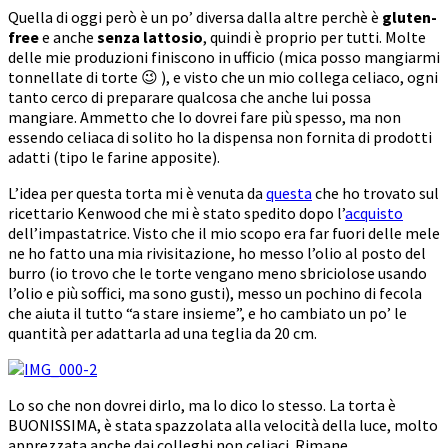
Quella di oggi però è un po’ diversa dalla altre perchè è
gluten-
free
e anche
senza lattosio
, quindi è proprio per tutti. Molte
delle mie produzioni finiscono in ufficio (mica posso mangiarmi
tonnellate di torte 😉 ), e visto che un mio collega celiaco, ogni
tanto cerco di preparare qualcosa che anche lui possa
mangiare. Ammetto che lo dovrei fare più spesso, ma non
essendo celiaca di solito ho la dispensa non fornita di prodotti
adatti (tipo le farine apposite).
L’idea per questa torta mi è venuta da
questa
che ho trovato sul
ricettario Kenwood che mi è stato spedito dopo l’
acquisto
dell’impastatrice. Visto che il mio scopo era far fuori delle mele
ne ho fatto una mia rivisitazione, ho messo l’olio al posto del
burro (io trovo che le torte vengano meno sbriciolose usando
l’olio e più soffici, ma sono gusti), messo un pochino di fecola
che aiuta il tutto “a stare insieme”, e ho cambiato un po’ le
quantità per adattarla ad una teglia da 20 cm.
Lo so che non dovrei dirlo, ma lo dico lo stesso. La torta è
BUONISSIMA, è stata spazzolata alla velocità della luce, molto
apprezzata anche dai colleghi non celiaci. Rimane