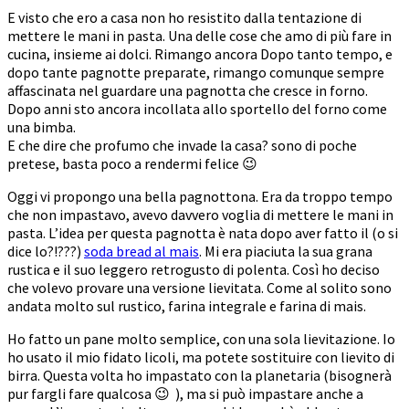
E visto che ero a casa non ho resistito dalla tentazione di
mettere le mani in pasta. Una delle cose che amo di più fare in
cucina, insieme ai dolci. Rimango ancora Dopo tanto tempo, e
dopo tante pagnotte preparate, rimango comunque sempre
affascinata nel guardare una pagnotta che cresce in forno.
Dopo anni sto ancora incollata allo sportello del forno come
una bimba.
E che dire che profumo che invade la casa? sono di poche
pretese, basta poco a rendermi felice 😉
Oggi vi propongo una bella pagnottona. Era da troppo tempo
che non impastavo, avevo davvero voglia di mettere le mani in
pasta. L’idea per questa pagnotta è nata dopo aver fatto il (o si
dice lo?!???)
soda bread al mais
. Mi era piaciuta la sua grana
rustica e il suo leggero retrogusto di polenta. Così ho deciso
che volevo provare una versione lievitata. Come al solito sono
andata molto sul rustico, farina integrale e farina di mais.
Ho fatto un pane molto semplice, con una sola lievitazione. Io
ho usato il mio fidato licoli, ma potete sostituire con lievito di
birra. Questa volta ho impastato con la planetaria (bisognerà
pur fargli fare qualcosa 😉 ), ma si può impastare anche a