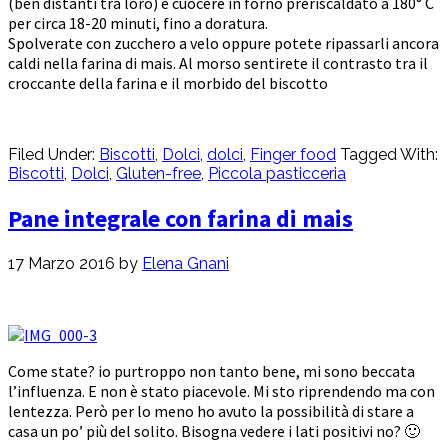
(ben distanti tra loro) e cuocere in forno preriscaldato a 180° C
per circa 18-20 minuti, fino a doratura.
Spolverate con zucchero a velo oppure potete ripassarli ancora
caldi nella farina di mais. Al morso sentirete il contrasto tra il
croccante della farina e il morbido del biscotto
Filed Under:
Biscotti
,
Dolci
,
dolci
,
Finger food
Tagged With:
Biscotti
,
Dolci
,
Gluten-free
,
Piccola pasticceria
Pane integrale con farina di mais
17 Marzo 2016
by
Elena Gnani
Come state? io purtroppo non tanto bene, mi sono beccata
l’influenza. E non è stato piacevole. Mi sto riprendendo ma con
lentezza. Però per lo meno ho avuto la possibilità di stare a
casa un po’ più del solito. Bisogna vedere i lati positivi no? 🙂