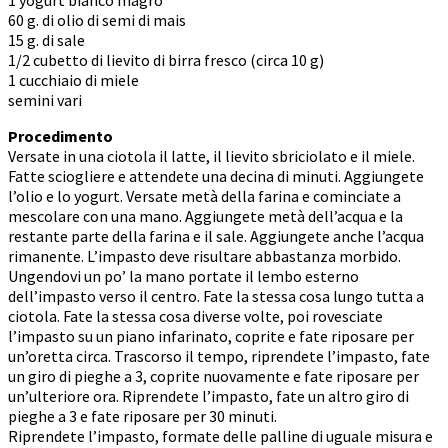
60 g. di olio di semi di mais
15 g. di sale
1/2 cubetto di lievito di birra fresco (circa 10 g)
1 cucchiaio di miele
semini vari
Procedimento
Versate in una ciotola il latte, il lievito sbriciolato e il miele.
Fatte sciogliere e attendete una decina di minuti. Aggiungete
l’olio e lo yogurt. Versate metà della farina e cominciate a
mescolare con una mano. Aggiungete metà dell’acqua e la
restante parte della farina e il sale. Aggiungete anche l’acqua
rimanente. L’impasto deve risultare abbastanza morbido.
Ungendovi un po’ la mano portate il lembo esterno
dell’impasto verso il centro. Fate la stessa cosa lungo tutta a
ciotola. Fate la stessa cosa diverse volte, poi rovesciate
l’impasto su un piano infarinato, coprite e fate riposare per
un’oretta circa. Trascorso il tempo, riprendete l’impasto, fate
un giro di pieghe a 3, coprite nuovamente e fate riposare per
un’ulteriore ora. Riprendete l’impasto, fate un altro giro di
pieghe a 3 e fate riposare per 30 minuti.
Riprendete l’impasto, formate delle palline di uguale misura e