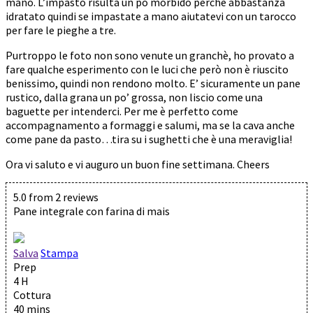
mano. L’impasto risulta un po morbido perchè abbastanza
idratato quindi se impastate a mano aiutatevi con un tarocco
per fare le pieghe a tre.
Purtroppo le foto non sono venute un granchè, ho provato a
fare qualche esperimento con le luci che però non è riuscito
benissimo, quindi non rendono molto. E’ sicuramente un pane
rustico, dalla grana un po’ grossa, non liscio come una
baguette per intenderci. Per me è perfetto come
accompagnamento a formaggi e salumi, ma se la cava anche
come pane da pasto…tira su i sughetti che è una meraviglia!
Ora vi saluto e vi auguro un buon fine settimana. Cheers
5.0
from
2
reviews
Pane integrale con farina di mais
Salva
Stampa
Prep
4 H
Cottura
40 mins