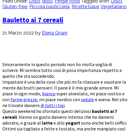
Filed Under:
Dolci
,
dolci
,
Finger food
Tagged With:
Dolci
,
Gluten-free
,
Piccola pasticceria
,
Ricette base
,
Vegetariano
Bauletto ai 7 cereali
21 Marzo 2022
by
Elena Gnani
Sinceramente in questo periodo non ho molta voglia di
scrivere. Mi sembra tutto così di poca importanza rispetto a
quello che sta succedendo.
Impastare è una delle cose che più mi fa rilassare e svuotare la
mente dai brutti pensieri. Il pane è il mio grande amore. Mi
piace in ogni modo,
bianco
super alveolato, mi piace rustico e
con
farine grezze
, mi piace nordico con
segale
e avena. Nel sito
ne trovate davvero
di tutti i tipi
.
Questo weekend ho sfornato questi deliziosi
bauletti ai 7
cereali
. Hanno un gusto davvero intenso che ho davvero
adorato, e grazie al
latte
e allo
yogurt
sono anche belli soffici.
Ottimi sia tagliato a fette e tostato, ma anche mangiato così