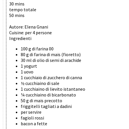
30 mins
tempo totale
50 mins
Autore:
Elena Gnani
Cuisine:
per 4 persone
Ingredienti
100 g di farina 00
80 g di farina di mais (fioretto)
30 ml di olio di semi di arachide
1 yogurt
1 uovo
1 cucchiaio di zucchero di canna
½ cucchiaino di sale
1 cucchiaino di lievito istantaneo
¼ cucchiaino di bicarbonato
50 g di mais precotto
friggitelli tagliati a dadini
per servire
fagioli rossi
bacon a fette