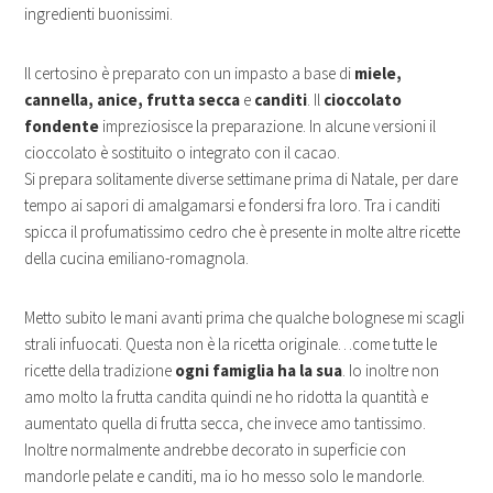
ingredienti buonissimi.
Il certosino è preparato con un impasto a base di
miele,
cannella, anice, frutta secca
e
canditi
. Il
cioccolato
fondente
impreziosisce la preparazione. In alcune versioni il
cioccolato è sostituito o integrato con il cacao.
Si prepara solitamente diverse settimane prima di Natale, per dare
tempo ai sapori di amalgamarsi e fondersi fra loro. Tra i canditi
spicca il profumatissimo cedro che è presente in molte altre ricette
della cucina emiliano-romagnola.
Metto subito le mani avanti prima che qualche bolognese mi scagli
strali infuocati. Questa non è la ricetta originale…come tutte le
ricette della tradizione
ogni famiglia ha la sua
. Io inoltre non
amo molto la frutta candita quindi ne ho ridotta la quantità e
aumentato quella di frutta secca, che invece amo tantissimo.
Inoltre normalmente andrebbe decorato in superficie con
mandorle pelate e canditi, ma io ho messo solo le mandorle.