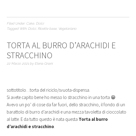
Filed Under:
Cake
,
Dolci
Tagged With:
Dolci
,
Ricette base
,
Vegetariano
TORTA AL BURRO D’ARACHIDI E
STRACCHINO
22 Marzo 2021
by
Elena Gnani
sottotitolo…torta del riciclo/svuota-dispensa.
Si avete capito bene ho messo lo stracchino in una torta 😁
Avevo un po’ di cose da far fuori, dello stracchino, il fondo di un
barattolo di burro d’arachidi e una mezza tavoletta di cioccolato
al latte. E da tutto questo è nata questa
Torta al burro
d’arachidi e stracchino
.