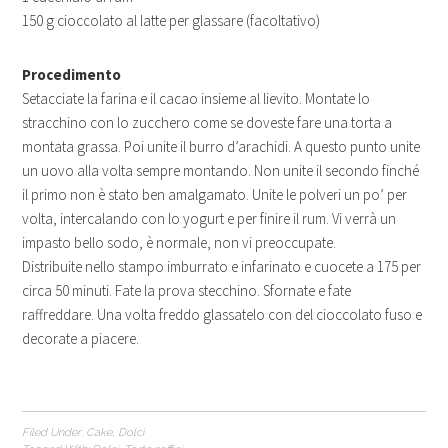
150 g cioccolato al latte per glassare (facoltativo)
Procedimento
Setacciate la farina e il cacao insieme al lievito. Montate lo
stracchino con lo zucchero come se doveste fare una torta a
montata grassa. Poi unite il burro d’arachidi. A questo punto unite
un uovo alla volta sempre montando. Non unite il secondo finché
il primo non è stato ben amalgamato. Unite le polveri un po’ per
volta, intercalando con lo yogurt e per finire il rum. Vi verrà un
impasto bello sodo, è normale, non vi preoccupate.
Distribuite nello stampo imburrato e infarinato e cuocete a 175 per
circa 50 minuti. Fate la prova stecchino. Sfornate e fate
raffreddare. Una volta freddo glassatelo con del cioccolato fuso e
decorate a piacere.
Filed Under:
Cake
,
Dolci