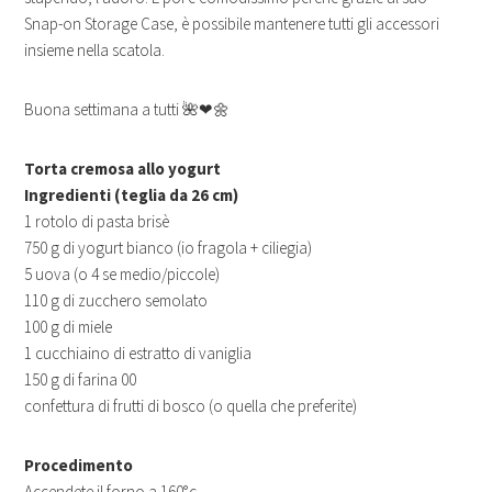
Snap-on Storage Case, è possibile mantenere tutti gli accessori
insieme nella scatola.
Buona settimana a tutti 🌺❤🌼
Torta cremosa allo yogurt
Ingredienti (teglia da 26 cm)
1 rotolo di pasta brisè
750 g di yogurt bianco (io fragola + ciliegia)
5 uova (o 4 se medio/piccole)
110 g di zucchero semolato
100 g di miele
1 cucchiaino di estratto di vaniglia
150 g di farina 00
confettura di frutti di bosco (o quella che preferite)
Procedimento
Accendete il forno a 160°c.