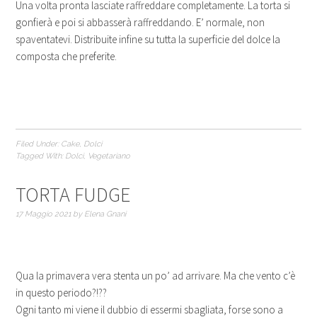
Una volta pronta lasciate raffreddare completamente. La torta si
gonfierà e poi si abbasserà raffreddando. E’ normale, non
spaventatevi. Distribuite infine su tutta la superficie del dolce la
composta che preferite.
Filed Under:
Cake
,
Dolci
Tagged With:
Dolci
,
Vegetariano
TORTA FUDGE
17 Maggio 2021
by
Elena Gnani
Qua la primavera vera stenta un po’ ad arrivare. Ma che vento c’è
in questo periodo?!??
Ogni tanto mi viene il dubbio di essermi sbagliata, forse sono a