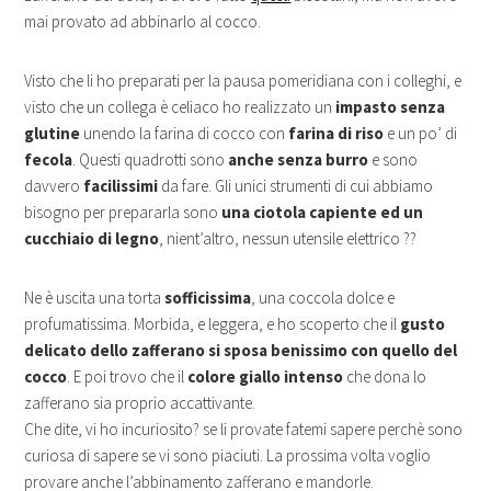
mai provato ad abbinarlo al cocco.
Visto che li ho preparati per la pausa pomeridiana con i colleghi, e
visto che un collega è celiaco ho realizzato un
impasto senza
glutine
unendo la farina di cocco con
farina di riso
e un po’ di
fecola
. Questi quadrotti sono
anche senza burro
e sono
davvero
facilissimi
da fare. Gli unici strumenti di cui abbiamo
bisogno per prepararla sono
una ciotola capiente ed un
cucchiaio di legno
, nient’altro, nessun utensile elettrico ??
Ne è uscita una torta
sofficissima
, una coccola dolce e
profumatissima. Morbida, e leggera, e ho scoperto che il
gusto
delicato dello zafferano si sposa benissimo con quello del
cocco
. E poi trovo che il
colore giallo intenso
che dona lo
zafferano sia proprio accattivante.
Che dite, vi ho incuriosito? se li provate fatemi sapere perchè sono
curiosa di sapere se vi sono piaciuti. La prossima volta voglio
provare anche l’abbinamento zafferano e mandorle.