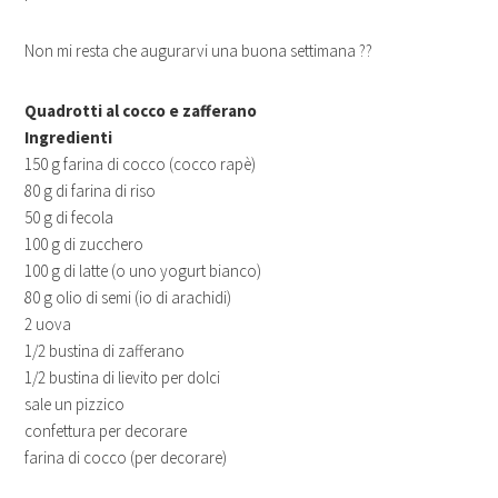
Non mi resta che augurarvi una buona settimana ??
Quadrotti al cocco e zafferano
Ingredienti
150 g farina di cocco (cocco rapè)
80 g di farina di riso
50 g di fecola
100 g di zucchero
100 g di latte (o uno yogurt bianco)
80 g olio di semi (io di arachidi)
2 uova
1/2 bustina di zafferano
1/2 bustina di lievito per dolci
sale un pizzico
confettura per decorare
farina di cocco (per decorare)