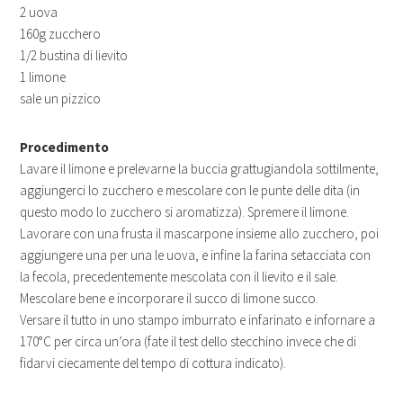
2 uova
160g zucchero
1/2 bustina di lievito
1 limone
sale un pizzico
Procedimento
Lavare il limone e prelevarne la buccia grattugiandola sottilmente,
aggiungerci lo zucchero e mescolare con le punte delle dita (in
questo modo lo zucchero si aromatizza). Spremere il limone.
Lavorare con una frusta il mascarpone insieme allo zucchero, poi
aggiungere una per una le uova, e infine la farina setacciata con
la fecola, precedentemente mescolata con il lievito e il sale.
Mescolare bene e incorporare il succo di limone succo.
Versare il tutto in uno stampo imburrato e infarinato e infornare a
170°C per circa un’ora (fate il test dello stecchino invece che di
fidarvi ciecamente del tempo di cottura indicato).