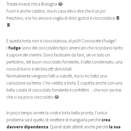
Trieste invece che a Bologna 😂
Fuori è anche caldino, ma in casa devo dire che è un po’
freschino, e io ho ancora voglia di dolci golosi e cioccolatosi 🍫
🍫
E questa torta non è cioccolatosa, di più!!! Conoscete il fudge?
I
fudge
sono dei cioccolatini tipici americani che ricordano tanto
il sapore dei cremini. Sono facilissimi da fare, serve solo un
pentolino, del buon cioccolato fondente, il latte condensato, una
noce di burro e dei biscotti sbriciolati.
Normalmente vengono fatti a cubotti, ma io ho fatto una
variazione sul tema. L’ho vestita a torta. E coperta anche con una
bella colata di cioccolato fondente e confettini….che non sia mai
che ci sia poco cioccolato 😂
In poco tempo avrete la vostra torta bella pronta, l’unico
problema sarà quello di smettere di mangiarla perchè
crea
davvero dipendenza
. Quindi state attenti anche perchè
la sua