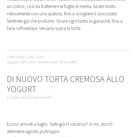
un colino, così da trattenere le foglie di menta. Girate molto
velocemente con una spatola, fino a sciogliere il cioccolato.
Sentirete già che profumo. Girare ogni tanto la ganache, fino a
farla raffreddare. Versarla sopra la torta.
Filed Under:
Cake
,
Dolci
Tagged With:
Dolci
,
Ricette base
,
Torte soffici
DI NUOVO TORTA CREMOSA ALLO
YOGURT
5 Luglio 2021
by
Elena Gnani
Eccoci arrivati a luglio. Siete già in vacanza? io no, dovrò
attendere agosto purtroppo.