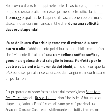
Ho provato diversi formaggi nelle torte, il classico yogurt normale
o
greco
che uso praticamente sempre nelle torte soffici, la
ricotta
,
il
formaggio spalmabile
, il
caprino
, il
mascarpone
,
robiola
, ma lo
stracchino ancora mi mancava. Che dire,
dona una sofficità
davvero stupenda
!!
L’uso del burro d’arachidi permette di evitare di usare
burro o olio
. L’abbinamento poi di burro d’arachidi e cacao si sa
che è vincente. Il risultato è una
ciambellona soffice soffice,
genuina e golosa che si scioglie in bocca
.
Perfetta per le
vostre colazioni o la merenda dei bimbi
, che si sa, con questa
DAD sono sempre alla ricerca di cose da mangiare per contrastare
un po’ la noia.
Per prepararla mi sono fatta aiutare dal meraviglioso
Sbattitore
Swirl Turchese
della
Russell Hobbs
. Non è bellissimo? ha un colore
stupendo, l’adoro. E poi è comodissimo perchè grazie al suo
Snap-on Storage Case, è possibile mantenere tutti gli accessori