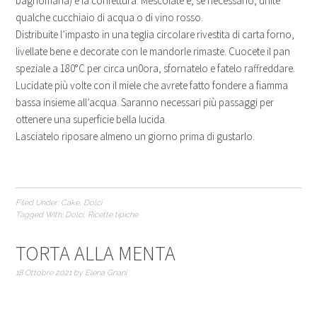
bagnomaria) e la confettura. Mescolate e, se necessario, unite
qualche cucchiaio di acqua o di vino rosso.
Distribuite l’impasto in una teglia circolare rivestita di carta forno,
livellate bene e decorate con le mandorle rimaste. Cuocete il pan
speziale a 180°C per circa un0ora, sfornatelo e fatelo raffreddare.
Lucidate più volte con il miele che avrete fatto fondere a fiamma
bassa insieme all’acqua. Saranno necessari più passaggi per
ottenere una superficie bella lucida.
Lasciatelo riposare almeno un giorno prima di gustarlo.
Filed Under:
Cake
,
Dolci
Tagged With:
Dolci
,
Ricette tipiche
TORTA ALLA MENTA
18 Ottobre 2021
by
Elena Gnani