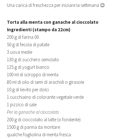
Una carica di freschezza per iniziare la settimana 😉
Torta alla menta con ganache al cioccolato
Ingredienti (stampo da 22cm)
200 g di farina 00
50 g di fecola di patate
3 uova medie
130 g di zucchero semolato
125 g di yogurt bianco
100 ml di sciroppo di menta
80 ml di olio di semi di arachidi o girasole
10 g di lievito per dolci
1 cucchiaino di colorante vegetale verde
1 pizzico di sale
Per la ganache al cioccolato
200 g di cioccolato al latte (o fondente)
1500 g di panna da montare
qualche fogliolina di menta fresca