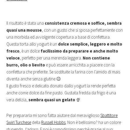
Il risultato è stata una
consistenza cremosa e soffice, sembra
quasi una mousse
, con un gusto che si sposa perfettamente con
una morbida ed avvolgente copertura a base di confettura.
Questa torta allo yogurt è un
dolce semplice, leggero e molto
fresco
, è un dolce
facilissimo da preparare e anche molto
veloce
, perfetto per una merenda leggera.
Non contiene
burro, olio o lievito
e può essere arricchita a piacere con la
confettura che preferite. Se sostituite la farina con l’amido di mais
diventa anche senza glutine 😉
Il gusto fresco e delicato donato dallo yogurt la rende perfetta
anche come dolce da fine pasto. Gustata fredda da frigo è una
vera delizia,
sembra quasi un gelato
🍨
Per prepararla mi sono fatta aiutare dal meraviglioso
Sbattitore
Swirl Turchese
della
Russell Hobbs
. Non è bellissimo? ha un colore
stupendo, l’adoro. E poi è comodissimo perchè grazie al suo