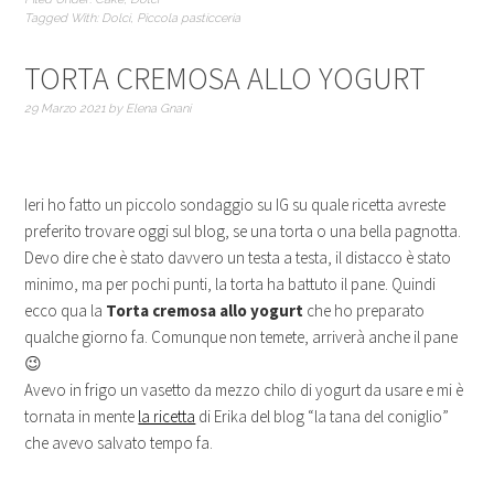
Tagged With:
Dolci
,
Piccola pasticceria
TORTA CREMOSA ALLO YOGURT
29 Marzo 2021
by
Elena Gnani
Ieri ho fatto un piccolo sondaggio su IG su quale ricetta avreste
preferito trovare oggi sul blog, se una torta o una bella pagnotta.
Devo dire che è stato davvero un testa a testa, il distacco è stato
minimo, ma per pochi punti, la torta ha battuto il pane. Quindi
ecco qua la
Torta cremosa allo yogurt
che ho preparato
qualche giorno fa. Comunque non temete, arriverà anche il pane
😉
Avevo in frigo un vasetto da mezzo chilo di yogurt da usare e mi è
tornata in mente
la ricetta
di Erika del blog “la tana del coniglio”
che avevo salvato tempo fa.