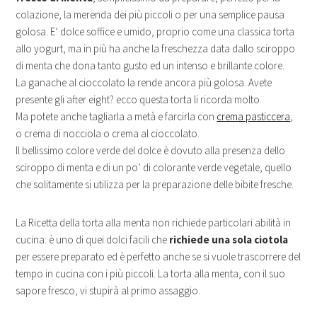
colazione, la merenda dei più piccoli o per una semplice pausa
golosa. E’ dolce soffice e umido, proprio come una classica torta
allo yogurt, ma in più ha anche la freschezza data dallo sciroppo
di menta che dona tanto gusto ed un intenso e brillante colore.
La ganache al cioccolato la rende ancora più golosa. Avete
presente gli after eight? ecco questa torta li ricorda molto.
Ma potete anche tagliarla a metà e farcirla con
crema pasticcera
,
o crema di nocciola o crema al cioccolato.
Il bellissimo colore verde del dolce è dovuto alla presenza dello
sciroppo di menta e di un po’ di colorante verde vegetale, quello
che solitamente si utilizza per la preparazione delle bibite fresche.
La Ricetta della torta alla menta non richiede particolari abilità in
cucina: è uno di quei dolci facili che
richiede una sola ciotola
per essere preparato ed è perfetto anche se si vuole trascorrere del
tempo in cucina con i più piccoli. La torta alla menta, con il suo
sapore fresco, vi stupirà al primo assaggio.