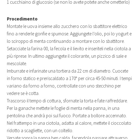
1 cucchiaino di glucosio (se non lo avete potete anche ometterlo)
Procedimento
Montate le uova insieme allo zucchero con lo sbattitore elettrico
fino a renderle gonfie e spumose. Aggiungete l’olio, poi lo yogurt e
lo sciroppo di menta continuando a montare con lo sbattitore.
Setacciate la farina 00, la fecola e il lievito e inseriteli nella ciotola a
più riprese. In ultimo aggiungete il colorante, un pizzico di sale e
mescolate.
Imburrate e infarinate una tortiera da 22 cm di diametro. Cuocete
in forno statico e preriscaldato a 170° per circa 45-50 minuti. I tempi
variano da forno a forno, controllate con uno stecchino per
vedere se è cotta.
Trascorso il tempo di cottura, sfornate la torta e fate raffreddare.
Per la ganache mettete le foglie di menta nella panna, in una
pentolina che andrà poi sul fuoco. Portate a bollore accennato.
Nel frattempo in una ciotola, adatta al calore, mettete il cioccolato
ridotto a scagliette, con un coltello.
Versate sopra la panna ben calda, facendola passare attraverso