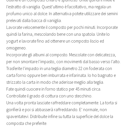
l’estratto di vaniglia. Quest’ultimo è facoltativo, ma regala un
profumo unico al dolce. In alternativa potete utilizzare dei semini
prelevati dalla bacca di vaniglia.
Lavorate velocemente il composto per pochi minuti. Incorporate
quindi la farina, mescolando bene con una spatola. Unite lo
yogurt e lavorate fino ad ottenere un composto liscio ed
omogeneo.
Incorporate gli albumi al composto. Mescolate con delicatezza,
per non smontare l’impasto, con movimenti dal basso verso l’alto.
Trasferite l’impasto in una teglia diametro 22 cm foderata con
carta forno oppure ben imburrata e infarinata. Io ho bagnato e
strizzato la carta in modo che aderisse meglio alla teglia.
Fate quindi cuocere in forno statico per 45 minuti circa.
Controllate il grado di cottura con uno stecchino.
Una volta pronta lasciate raffreddare completamente. La torta si
gonfierà e poi si abbasserà raffreddando. E’ normale, non
spaventatevi. Distribuite infine su tutta la superficie del dolce la
composta che preferite.