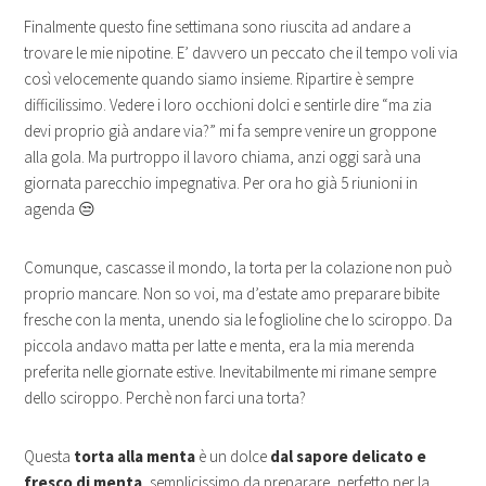
Finalmente questo fine settimana sono riuscita ad andare a
trovare le mie nipotine. E’ davvero un peccato che il tempo voli via
così velocemente quando siamo insieme. Ripartire è sempre
difficilissimo. Vedere i loro occhioni dolci e sentirle dire “ma zia
devi proprio già andare via?” mi fa sempre venire un groppone
alla gola. Ma purtroppo il lavoro chiama, anzi oggi sarà una
giornata parecchio impegnativa. Per ora ho già 5 riunioni in
agenda 😒
Comunque, cascasse il mondo, la torta per la colazione non può
proprio mancare. Non so voi, ma d’estate amo preparare bibite
fresche con la menta, unendo sia le foglioline che lo sciroppo. Da
piccola andavo matta per latte e menta, era la mia merenda
preferita nelle giornate estive. Inevitabilmente mi rimane sempre
dello sciroppo. Perchè non farci una torta?
Questa
torta alla menta
è un dolce
dal sapore delicato e
fresco di menta
, semplicissimo da preparare, perfetto per la