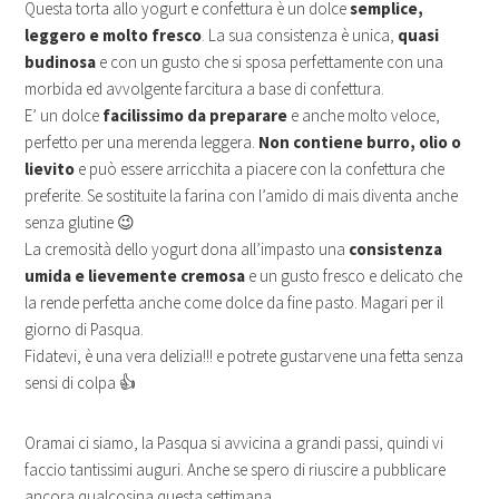
Questa torta allo yogurt e confettura è un dolce
semplice,
leggero e molto fresco
. La sua consistenza è unica,
quasi
budinosa
e con un gusto che si sposa perfettamente con una
morbida ed avvolgente farcitura a base di confettura.
E’ un dolce
facilissimo da preparare
e anche molto veloce,
perfetto per una merenda leggera.
Non contiene burro, olio o
lievito
e può essere arricchita a piacere con la confettura che
preferite. Se sostituite la farina con l’amido di mais diventa anche
senza glutine 😉
La cremosità dello yogurt dona all’impasto una
consistenza
umida e lievemente cremosa
e un gusto fresco e delicato che
la rende perfetta anche come dolce da fine pasto. Magari per il
giorno di Pasqua.
Fidatevi, è una vera delizia!!! e potrete gustarvene una fetta senza
sensi di colpa 👍
Oramai ci siamo, la Pasqua si avvicina a grandi passi, quindi vi
faccio tantissimi auguri. Anche se spero di riuscire a pubblicare
ancora qualcosina questa settimana.