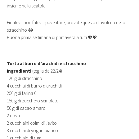
insieme nella scatola.
Fidatevi, non fatevi spaventare, provate questa diavoleria dello
stracchino 😂
Buona prima settimana di primavera a tutti 💖💖
Torta al burro d’arachidi e stracchino
Ingredienti
(teglia da 22/24)
120 g di stracchino
4 cucchiai di burro d’arachidi
250 g di farina 0
150 g di zucchero semolato
50 g di cacao amaro
2 uova
2 cucchiaini colmi di lievito
3 cucchiai di yogurt bianco
1 cucchiaio di rum