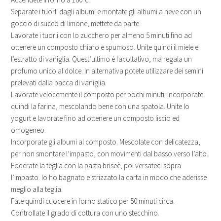
Separate i tuorli dagli albumi e montate gli albumi a neve con un
goccio di succo di limone, mettete da parte.
Lavorate i tuorli con lo zucchero per almeno 5 minuti fino ad
ottenere un composto chiaro e spumoso. Unite quindi il miele e
l’estratto di vaniglia. Quest’ultimo è facoltativo, ma regala un
profumo unico al dolce. In alternativa potete utilizzare dei semini
prelevati dalla bacca di vaniglia.
Lavorate velocemente il composto per pochi minuti. Incorporate
quindi la farina, mescolando bene con una spatola. Unite lo
yogurt e lavorate fino ad ottenere un composto liscio ed
omogeneo.
Incorporate gli albumi al composto. Mescolate con delicatezza,
per non smontare l’impasto, con movimenti dal basso verso l’alto.
Foderate la teglia con la pasta briseè, poi versateci sopra
l’impasto. Io ho bagnato e strizzato la carta in modo che aderisse
meglio alla teglia.
Fate quindi cuocere in forno statico per 50 minuti circa.
Controllate il grado di cottura con uno stecchino.