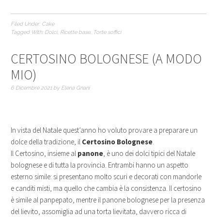
Filed Under:
Cake
Tagged With:
Dolci
,
Ricette base
,
Torte soffici
CERTOSINO BOLOGNESE (A MODO
MIO)
6 Dicembre 2021
by
Elena Gnani
In vista del Natale quest’anno ho voluto provare a preparare un
dolce della tradizione, il
Certosino Bolognese
.
Il Certosino, insieme al
panone
, è uno dei dolci tipici del Natale
bolognese e di tutta la provincia. Entrambi hanno un aspetto
esterno simile: si presentano molto scuri e decorati con mandorle
e canditi misti, ma quello che cambia è la consistenza. Il certosino
è simile al panpepato, mentre il panone bolognese per la presenza
del lievito, assomiglia ad una torta lievitata, davvero ricca di