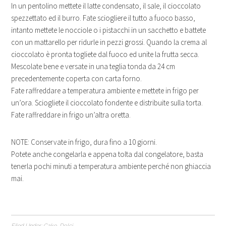
In un pentolino mettete il latte condensato, il sale, il cioccolato
spezzettato ed il burro. Fate sciogliere il tutto a fuoco basso,
intanto mettete le nocciole o i pistacchi in un sacchetto e battete
con un mattarello per ridurle in pezzi grossi. Quando la crema al
cioccolato è pronta togliete dal fuoco ed unite la frutta secca.
Mescolate bene e versate in una teglia tonda da 24 cm
precedentemente coperta con carta forno.
Fate raffreddare a temperatura ambiente e mettete in frigo per
un’ora. Sciogliete il cioccolato fondente e distribuite sulla torta.
Fate raffreddare in frigo un’altra oretta.
NOTE: Conservate in frigo, dura fino a 10 giorni.
Potete anche congelarla e appena tolta dal congelatore, basta
tenerla pochi minuti a temperatura ambiente perché non ghiaccia
mai.
Filed Under:
Cake
,
Dolci