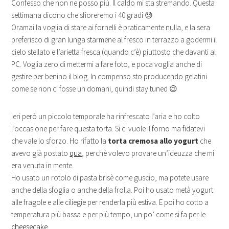
Confesso che non ne posso più. Il caldo mi sta stremando. Questa
settimana dicono che sfioreremo i 40 gradi 😓
Oramai la voglia di stare ai fornelli è praticamente nulla, e la sera
preferisco di gran lunga starmene al fresco in terrazzo a godermi il
cielo stellato e l’arietta fresca (quando c’è) piuttosto che davanti al
PC. Voglia zero di mettermi a fare foto, e poca voglia anche di
gestire per benino il blog. In compenso sto producendo gelatini
come se non ci fosse un domani, quindi stay tuned 😉
Ieri però un piccolo temporale ha rinfrescato l’aria e ho colto
l’occasione per fare questa torta. Si ci vuole il forno ma fidatevi
che vale lo sforzo. Ho rifatto la
torta cremosa allo yogurt
che
avevo già postato
qua
, perchè volevo provare un’ideuzza che mi
era venuta in mente.
Ho usato un rotolo di pasta brisè come guscio, ma potete usare
anche della sfoglia o anche della frolla. Poi ho usato metà yogurt
alle fragole e alle ciliegie per renderla più estiva. E poi ho cotto a
temperatura più bassa e per più tempo, un po’ come si fa per le
cheesecake
.