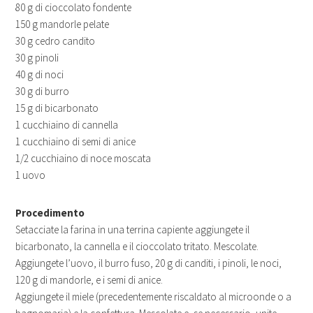
80 g di cioccolato fondente
150 g mandorle pelate
30 g cedro candito
30 g pinoli
40 g di noci
30 g di burro
15 g di bicarbonato
1 cucchiaino di cannella
1 cucchiaino di semi di anice
1/2 cucchiaino di noce moscata
1 uovo
Procedimento
Setacciate la farina in una terrina capiente aggiungete il
bicarbonato, la cannella e il cioccolato tritato. Mescolate.
Aggiungete l’uovo, il burro fuso, 20 g di canditi, i pinoli, le noci,
120 g di mandorle, e i semi di anice.
Aggiungete il miele (precedentemente riscaldato al microonde o a