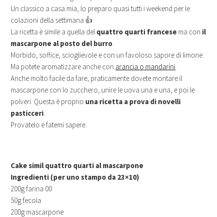
Un classico a casa mia, lo preparo quasi tutti i weekend per le
colazioni della settimana 👍
La ricetta è simile a quella del
quattro quarti francese
ma con
il
mascarpone al posto del burro
.
Morbido, soffice, scioglievole e con un favoloso sapore di limone.
Ma potete aromatizzare anche con
arancia o mandarini
.
Anche molto facile da fare, praticamente dovete montare il
mascarpone con lo zucchero, unire le uova una e una, e poi le
polveri. Questa è proprio
una ricetta a prova di novelli
pasticceri
.
Provatelo e fatemi sapere.
Cake simil quattro quarti al mascarpone
Ingredienti (per uno stampo da 23×10)
200g farina 00
50g fecola
200g mascarpone