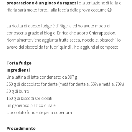
preparazione è un gioco da ragazzi
e la tentazione di farla e
rifarla sarà molto forte…alla faccia della prova costume 😉
La ricetta di questo fudge è di Nigella ed ho avuto modo di
conoscerla grazie al blog di Enrica che adoro
Chiarapassion
.
Normalmente viene aggiunta frutta secca, nocciole, pistacchi. Io
avevo dei biscotti da far fuori quindi li ho aggiunti al composto.
Torta fudge
Ingredienti
Una lattina di latte condensato da 397 g
350 g di cioccolato fondente (metà fondente al 55% e metà al 70%)
30 g di burro
150 g di biscotti sbriciolati
un generoso pizzico di sale
cioccolato fondente per a copertura
Procedimento