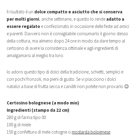
Il risultato è un
dolce compatto e asciutto che si conserva
per molti giorni
, anche settimane, e questo lo rende
adatto a
essere regalato
e confezionato in occasione delle feste ad amici
e parenti. Davvero non è consigliabile consumarlo il giorno stesso
della cottura, ma almeno dopo 24 ore in modo da dare tempo al
certosino di avere la consistenza ottimale e agli ingredienti di
amalgamarsi al meglio tra loro.
Io adoro questo tipo di dolci della tradizione, schietti, semplici e
con pochi fronzoli, ma pieni di gusto. Se vi piacciono i dolci
natalizi a base di frutta secca e canditi non potete non provarlo 😉
Certosino bolognese (a modo mio)
Ingredienti (stampo da 22 cm)
280 g di farina tipo 00
100 g di miele
150 g confettura di mele cotogne o
mostarda bolognese