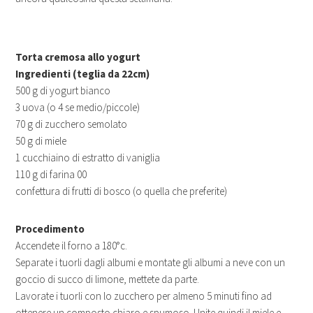
Torta cremosa allo yogurt
Ingredienti (teglia da 22cm)
500 g di yogurt bianco
3 uova (o 4 se medio/piccole)
70 g di zucchero semolato
50 g di miele
1 cucchiaino di estratto di vaniglia
110 g di farina 00
confettura di frutti di bosco (o quella che preferite)
Procedimento
Accendete il forno a 180°c.
Separate i tuorli dagli albumi e montate gli albumi a neve con un
goccio di succo di limone, mettete da parte.
Lavorate i tuorli con lo zucchero per almeno 5 minuti fino ad
ottenere un composto chiaro e spumoso. Unite quindi il miele e