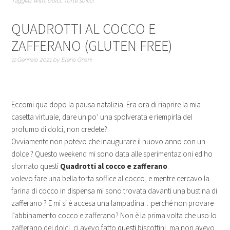
Tagged With:
Dolci
,
Torte soffici
QUADROTTI AL COCCO E
ZAFFERANO (GLUTEN FREE)
11 Gennaio 2021
by
Elena Gnani
Eccomi qua dopo la pausa natalizia. Era ora di riaprire la mia
casetta virtuale, dare un po’ una spolverata e riempirla del
profumo di dolci, non credete?
Ovviamente non potevo che inaugurare il nuovo anno con un
dolce ? Questo weekend mi sono data alle sperimentazioni ed ho
sfornato questi
Quadrotti al cocco e zafferano
.
volevo fare una bella torta soffice al cocco, e mentre cercavo la
farina di cocco in dispensa mi sono trovata davanti una bustina di
zafferano ? E mi si è accesa una lampadina…perché non provare
l’abbinamento cocco e zafferano? Non è la prima volta che uso lo
zafferano dei dolci, ci avevo fatto
questi
biscottini, ma non avevo