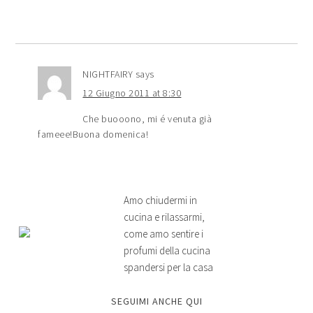
NIGHTFAIRY
says
12 Giugno 2011 at 8:30
Che buooono, mi é venuta già
fameee!Buona domenica!
Amo chiudermi in
cucina e rilassarmi,
come amo sentire i
profumi della cucina
spandersi per la casa
SEGUIMI ANCHE QUI