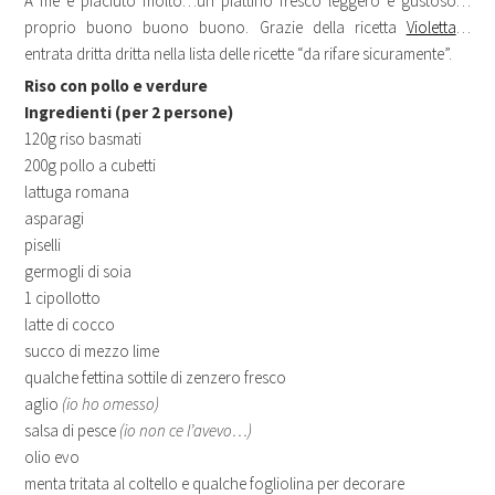
A me è piaciuto molto…un piattino fresco leggero e gustoso…
proprio buono buono buono. Grazie della ricetta
Violetta
…
entrata dritta dritta nella lista delle ricette “da rifare sicuramente”.
Riso con pollo e verdure
Ingredienti (per 2 persone)
120g riso basmati
200g pollo a cubetti
lattuga romana
asparagi
piselli
germogli di soia
1 cipollotto
latte di cocco
succo di mezzo lime
qualche fettina sottile di zenzero fresco
aglio
(io ho omesso)
salsa di pesce
(io non ce l’avevo…)
olio evo
menta tritata al coltello e qualche fogliolina per decorare