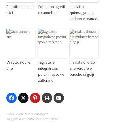
Farrotto zucca e
Soba con agretti
Insalata di
alici
e cannellini
quinoa, grano,
sedano e arance
Orzotto noci e
Tagliatelle
Insalata di orzo
brie
integrali con
alle verdure e
porcini, speck e
bacche di goiji
zafferano
Filed Under:
Senza categoria
Tagged With:
Piatti unici
,
Primi piatti