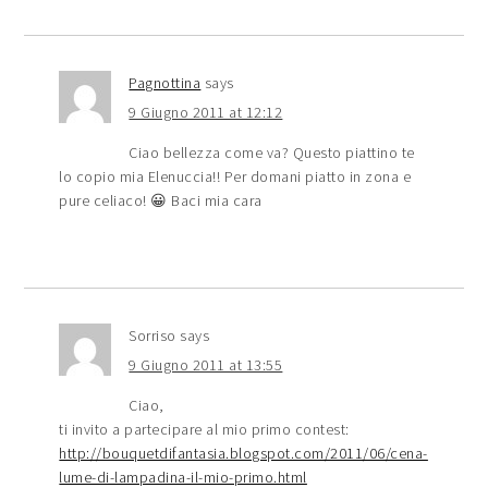
Pagnottina
says
9 Giugno 2011 at 12:12
Ciao bellezza come va? Questo piattino te
lo copio mia Elenuccia!! Per domani piatto in zona e
pure celiaco! 😀 Baci mia cara
Sorriso
says
9 Giugno 2011 at 13:55
Ciao,
ti invito a partecipare al mio primo contest:
http://bouquetdifantasia.blogspot.com/2011/06/cena-
lume-di-lampadina-il-mio-primo.html