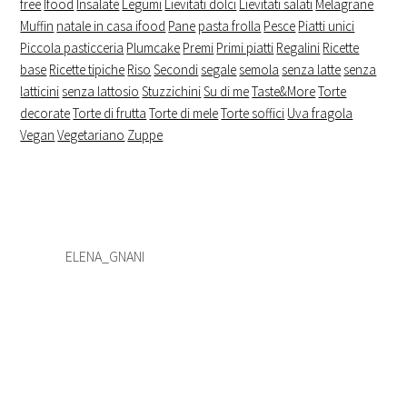
free
Ifood
Insalate
Legumi
Lievitati dolci
Lievitati salati
Melagrane
Muffin
natale in casa ifood
Pane
pasta frolla
Pesce
Piatti unici
Piccola pasticceria
Plumcake
Premi
Primi piatti
Regalini
Ricette
base
Ricette tipiche
Riso
Secondi
segale
semola
senza latte
senza
latticini
senza lattosio
Stuzzichini
Su di me
Taste&More
Torte
decorate
Torte di frutta
Torte di mele
Torte soffici
Uva fragola
Vegan
Vegetariano
Zuppe
ELENA_GNANI