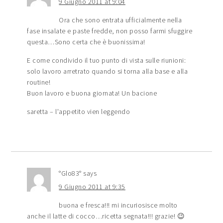
9 Giugno 2011 at 9:04
Ora che sono entrata ufficialmente nella
fase insalate e paste fredde, non posso farmi sfuggire
questa…Sono certa che è buonissima!
E come condivido il tuo punto di vista sulle riunioni:
solo lavoro arretrato quando si torna alla base e alla
routine!
Buon lavoro e buona giornata! Un bacione
saretta – l'appetito vien leggendo
°Glo83°
says
9 Giugno 2011 at 9:35
buona e fresca!!! mi incuriosisce molto
anche il latte di cocco…ricetta segnata!!! grazie! 😉