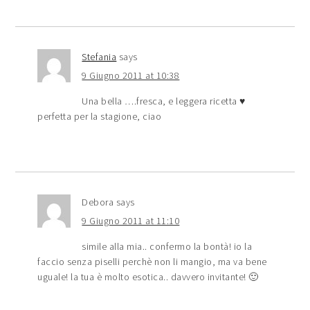
Stefania
says
9 Giugno 2011 at 10:38
Una bella ….fresca, e leggera ricetta ♥
perfetta per la stagione, ciao
Debora
says
9 Giugno 2011 at 11:10
simile alla mia.. confermo la bontà! io la
faccio senza piselli perchè non li mangio, ma va bene
uguale! la tua è molto esotica.. davvero invitante! 🙂