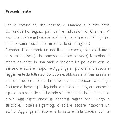
Procedimento
Per la cottura del riso basmati vi rimando a
questo post
.
Comunque ho seguito pari pari le indicazioni di
Chamki
. Vi
assicuro che viene favoloso e si può preparare anche il giorno
prima. Oramai è diventato il mio cavallo di battaglia 🙂
Preparare il condimento unendo il latte di cocco, il succo del lime e
la salsa di pesce (io ho omesso…non ce lo avevo). Mescolare e
tenere da parte. In una padella scaldare un pò d’olio con lo
zenzero e lasciare insaporire. Aggiungere il pollo e farlo rosolare
leggermente da tutti i lati, poi coprire, abbassare la fiamma salare
e lasciar cuocere. Tenere da parte. Lavare e mondare la lattuga.
Asciugarla bene e poi tagliarla a striscioline. Tagliare anche il
cipollotto a rondelle sottili e farlo saltare qualche istante in un filo
d’olio. Aggiungere anche gli asparagi tagliati per il lungo a
strisciolie, i piselli e i germogli di soia e lasciare insaporire un
attimo. Aggiungere il riso e farlo saltare nella padella con le