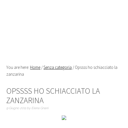
You are here:
Home
/
Senza categoria
/
Opssss ho schiacciato la
zanzarina
OPSSSS HO SCHIACCIATO LA
ZANZARINA
9 Giugno 2011
by
Elena Gnani