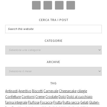
CERCA TRA I POST
CATEGORIE
Categorie
ARCHIVE
Archive
TAG
Antipasti
Aperitivo
Biscotti
Carnevale
Cheesecake
ciliegie
Confetture
Contorni
Creme
Crostate
Dolci
Dolci al cucchiaio
farina integrale
Fluffose
Focacce
Frutta
frutta secca
Gelati
Gluten-