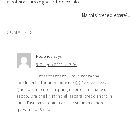
« Frollini al burro e gocce di cioccolato
Ma chi si crede di essere? »
COMMENTS
Federica
says
9 Giugno 2011 at 7:04
Zzzzzzzzzzzzz! Ora la zanzarina
comincerà a torturare pure me :))) Zzzzzzzzzzz!
Questo zampino di asparagi e piselli mi piace un
sacco. Ora che finiranno gli aspargi credo andrò in
crisi d’astinenza con quanti ne sto mangiando
quest’anno! Baciotti