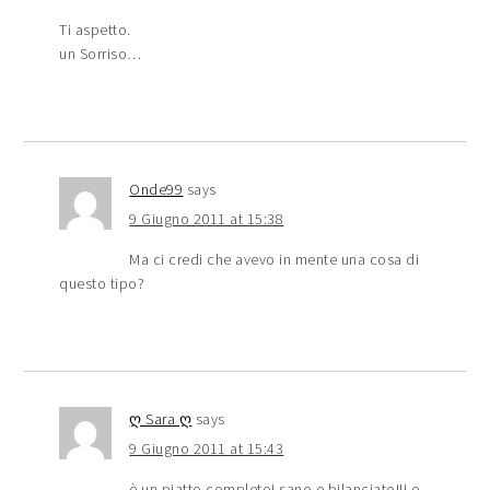
Ti aspetto.
un Sorriso…
Onde99
says
9 Giugno 2011 at 15:38
Ma ci credi che avevo in mente una cosa di
questo tipo?
ღ Sara ღ
says
9 Giugno 2011 at 15:43
è un piatto completo! sano e bilanciato!!! e