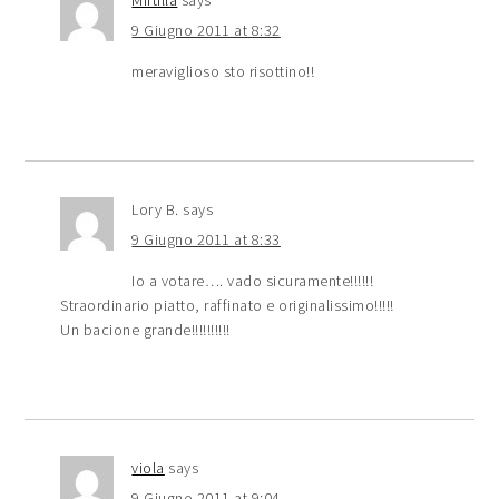
Mirtilla
says
9 Giugno 2011 at 8:32
meraviglioso sto risottino!!
Lory B.
says
9 Giugno 2011 at 8:33
Io a votare…. vado sicuramente!!!!!!
Straordinario piatto, raffinato e originalissimo!!!!!
Un bacione grande!!!!!!!!!!
viola
says
9 Giugno 2011 at 9:04