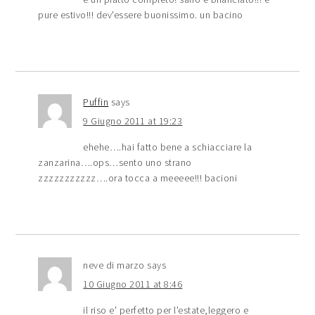
pure estivo!!! dev'essere buonissimo. un bacino
Puffin
says
9 Giugno 2011 at 19:23
ehehe….hai fatto bene a schiacciare la
zanzarina….ops…sento uno strano
zzzzzzzzzzz….ora tocca a meeeee!!! bacioni
neve di marzo
says
10 Giugno 2011 at 8:46
il riso e' perfetto per l'estate,leggero e