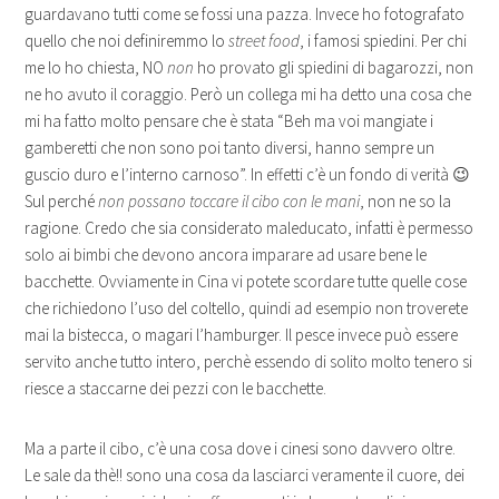
guardavano tutti come se fossi una pazza. Invece ho fotografato
quello che noi definiremmo lo
street food
, i famosi spiedini. Per chi
me lo ho chiesta, NO
non
ho provato gli spiedini di bagarozzi, non
ne ho avuto il coraggio. Però un collega mi ha detto una cosa che
mi ha fatto molto pensare che è stata “Beh ma voi mangiate i
gamberetti che non sono poi tanto diversi, hanno sempre un
guscio duro e l’interno carnoso”. In effetti c’è un fondo di verità 😉
Sul perché
non possano toccare il cibo con le mani
, non ne so la
ragione. Credo che sia considerato maleducato, infatti è permesso
solo ai bimbi che devono ancora imparare ad usare bene le
bacchette. Ovviamente in Cina vi potete scordare tutte quelle cose
che richiedono l’uso del coltello, quindi ad esempio non troverete
mai la bistecca, o magari l’hamburger. Il pesce invece può essere
servito anche tutto intero, perchè essendo di solito molto tenero si
riesce a staccarne dei pezzi con le bacchette.
Ma a parte il cibo, c’è una cosa dove i cinesi sono davvero oltre.
Le sale da thè!! sono una cosa da lasciarci veramente il cuore, dei