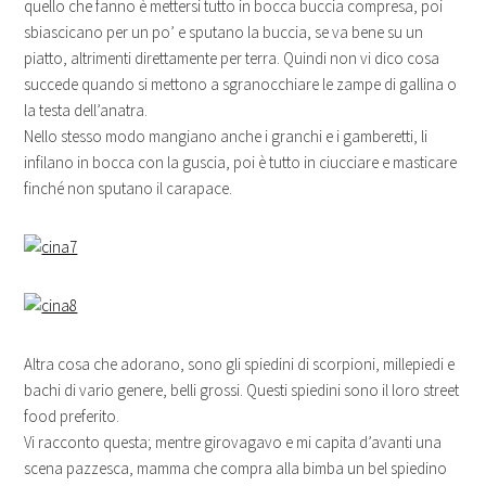
quello che fanno è mettersi tutto in bocca buccia compresa, poi
sbiascicano per un po’ e sputano la buccia, se va bene su un
piatto, altrimenti direttamente per terra. Quindi non vi dico cosa
succede quando si mettono a sgranocchiare le zampe di gallina o
la testa dell’anatra.
Nello stesso modo mangiano anche i granchi e i gamberetti, li
infilano in bocca con la guscia, poi è tutto in ciucciare e masticare
finché non sputano il carapace.
Altra cosa che adorano, sono gli spiedini di scorpioni, millepiedi e
bachi di vario genere, belli grossi. Questi spiedini sono il loro street
food preferito.
Vi racconto questa; mentre girovagavo e mi capita d’avanti una
scena pazzesca, mamma che compra alla bimba un bel spiedino