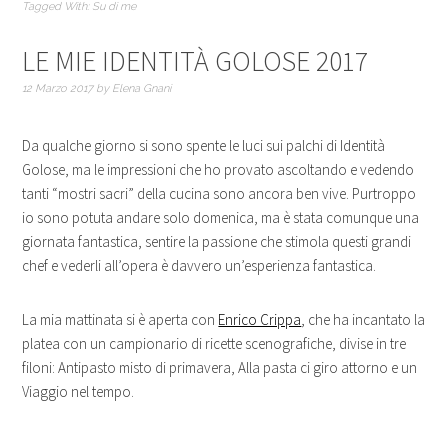
Tagged With:
Su di me
LE MIE IDENTITÀ GOLOSE 2017
12 Marzo 2017
by
Elena Gnani
Da qualche giorno si sono spente le luci sui palchi di Identità
Golose, ma le impressioni che ho provato ascoltando e vedendo
tanti “mostri sacri” della cucina sono ancora ben vive. Purtroppo
io sono potuta andare solo domenica, ma è stata comunque una
giornata fantastica, sentire la passione che stimola questi grandi
chef e vederli all’opera è davvero un’esperienza fantastica.
La mia mattinata si è aperta con
Enrico Crippa
, che ha incantato la
platea con un campionario di ricette scenografiche, divise in tre
filoni: Antipasto misto di primavera, Alla pasta ci giro attorno e un
Viaggio nel tempo.