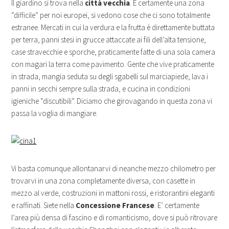
Il giardino si trova nella
città vecchia
. È certamente una zona
“difficile” per noi europei, si vedono cose che ci sono totalmente
estranee. Mercati in cui la verdura e la frutta è direttamente buttata
per terra, panni stesi in grucce attaccate ai fili dell’alta tensione,
case stravecchie e sporche, praticamente fatte di una sola camera
con magari la terra come pavimento. Gente che vive praticamente
in strada, mangia seduta su degli sgabelli sul marciapiede, lava i
panni in secchi sempre sulla strada, e cucina in condizioni
igieniche “discutibili”. Diciamo che girovagando in questa zona vi
passa la voglia di mangiare.
Vi basta comunque allontanarvi di neanche mezzo chilometro per
trovarvi in una zona completamente diversa, con casette in
mezzo al verde, costruzioni in mattoni rossi, e ristorantini eleganti
e raffinati. Siete nella
Concessione Francese
. E’ certamente
l’area più densa di fascino e di romanticismo, dove si può ritrovare