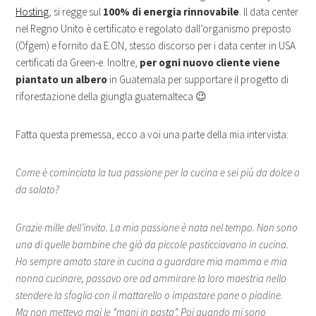
Hosting
, si regge sul
100% di energia rinnovabile
. Il data center
nel Regno Unito è certificato e regolato dall’organismo preposto
(Ofgem) e fornito da E.ON, stesso discorso per i data center in USA
certificati da Green-e. Inoltre,
per ogni nuovo cliente viene
piantato un albero
in Guatemala per supportare il progetto di
riforestazione della giungla guatemalteca 😉
Fatta questa premessa, ecco a voi una parte della mia intervista:
Come è cominciata la tua passione per la cucina e sei più da dolce o
da salato?
Grazie mille dell’invito. La mia passione è nata nel tempo. Non sono
una di quelle bambine che già da piccole pasticciavano in cucina.
Ho sempre amato stare in cucina a guardare mia mamma e mia
nonna cucinare, passavo ore ad ammirare la loro maestria nello
stendere la sfoglia con il mattarello o impastare pane o piadine.
Ma non mettevo mai le “mani in pasta”. Poi quando mi sono