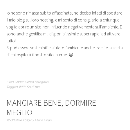
Io ne sono rimasta subito affascinata; ho deciso infatti di spostare
il mio blog sul loro hosting, e mi sento di consigliarlo a chiunque
voglia aprire un sito non influendo negativamente sull’ambiente. E
sono anche gentilissimi, disponibilissimi e super rapidi ad attivare
tutto!!!
Si può essere sostenibili e aiutare l’ambiente anche tramite la scelta
di chi ospiterà il nostro sito internet 😉
Filed Under:
Senza categoria
Tagged With:
Su di me
MANGIARE BENE, DORMIRE
MEGLIO
17 Ottobre 2019
by
Elena Gnani