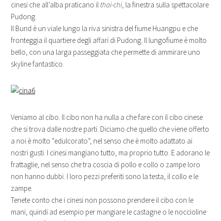
cinesi che all’alba praticano il
thai-chi
, la finestra sulla spettacolare
Pudong.
Il Bund è un viale lungo la riva sinistra del fiume Huangpu e che
fronteggia il quartiere degli affari di Pudong. Il lungofiume è molto
bello, con una larga passeggiata che permette di ammirare uno
skyline fantastico.
Veniamo al cibo. Il cibo non ha nulla a che fare con il cibo cinese
che si trova dalle nostre parti. Diciamo che quello che viene offerto
a noi è molto “edulcorato”, nel senso che è molto adattato ai
nostri gusti. I cinesi mangiano tutto, ma proprio tutto. E adorano le
frattaglie, nel senso che tra coscia di pollo e collo o zampe loro
non hanno dubbi. I loro pezzi preferiti sono la testa, il collo e le
zampe.
Tenete conto che i cinesi non possono prendere il cibo con le
mani, quindi ad esempio per mangiare le castagne o le noccioline