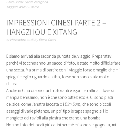
Filed Under:
Senza categoria
Tagged With:
Su di me
IMPRESSIONI CINESI PARTE 2 –
HANGZHOU E XITANG
17 Novembre 2016
by
Elena Gnani
E siamo arrivati alla seconda puntata del viaggio. Preparatevi
perché vi toccheranno un sacco di foto, è stato molto difficile fare
una scelta. Ma prima di partire con il viaggio forse è meglio che mi
spieghi meglio riguardo al cibo, forse non sono stata molto
chiara.
Anche in Cina ci sono tanti ristoranti eleganti e raffinati dove si
mangia benissimo, non è che sono tutte bettole. Ci sono piatti
deliziosi come l’anatra laccata o i
Dim Sum
, che sono piccoli
assaggi di varie pietanze, un po’ tipo le tapas spagnole. Ho
mangiato dei ravioli alla piastra che erano una bomba.
Non ho foto dei locali più carini perché mi sono vergognata, mi