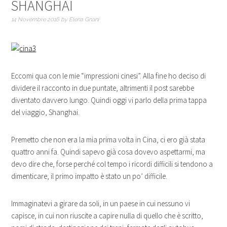
SHANGHAI
14 Novembre 2016
by
Elena Gnani
Eccomi qua con le mie “impressioni cinesi”. Alla fine ho deciso di
dividere il racconto in due puntate, altrimenti il post sarebbe
diventato davvero lungo. Quindi oggi vi parlo della prima tappa
del viaggio, Shanghai.
Premetto che non era la mia prima volta in Cina, ci ero già stata
quattro anni fa. Quindi sapevo già cosa dovevo aspettarmi, ma
devo dire che, forse perché col tempo i ricordi difficili si tendono a
dimenticare, il primo impatto è stato un po’ difficile.
Immaginatevi a girare da soli, in un paese in cui nessuno vi
capisce, in cui non riuscite a capire nulla di quello che è scritto,