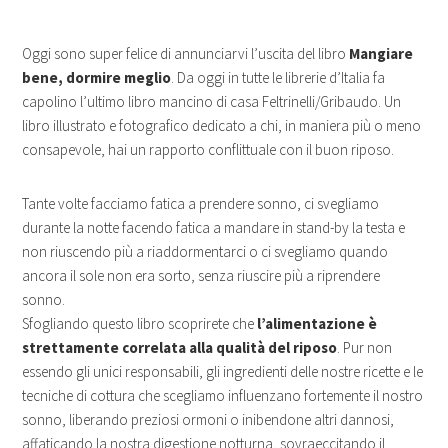
Oggi sono super felice di annunciarvi l’uscita del libro
Mangiare
bene, dormire meglio
. Da oggi in tutte le librerie d’Italia fa
capolino l’ultimo libro mancino di casa Feltrinelli/Gribaudo. Un
libro illustrato e fotografico dedicato a chi, in maniera più o meno
consapevole, hai un rapporto conflittuale con il buon riposo.
Tante volte facciamo fatica a prendere sonno, ci svegliamo
durante la notte facendo fatica a mandare in stand-by la testa e
non riuscendo più a riaddormentarci o ci svegliamo quando
ancora il sole non era sorto, senza riuscire più a riprendere
sonno.
Sfogliando questo libro scoprirete che
l’alimentazione è
strettamente correlata alla qualità del riposo
. Pur non
essendo gli unici responsabili, gli ingredienti delle nostre ricette e le
tecniche di cottura che scegliamo influenzano fortemente il nostro
sonno, liberando preziosi ormoni o inibendone altri dannosi,
affaticando la nostra digestione notturna, sovraeccitando il