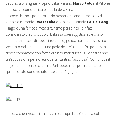
vedono a Shanghai. Proprio bella. Persino
Marco Polo
nel Milione
la descrive come la città più bella della Cina.
Le cose che non potete proprio perdervi se andate ad Hangzhou
sono sicuramente il
West Lake
e la zona chiamata
Fei Lai Feng
.
Il lago è una famosa meta di turismo per i cinesi, è infatti
considerato un prototipo di bellezza paesaggistica ed è citato in
innumerevoli testi di poeti cinesi. La leggenda narra che sia stato
generato dalla caduta di una perla della Via lattea. Preparatevi a
dover combattere con frotte di cinesi maleducati (si i cinesi hanno
un’educazione per noi europei un tantino fastidiosa). Comunque il
lago merita, non c’è che dire. Purtroppo il tempo era bruttino
quindi le foto sono venute tutte un po’ grigine.
La cosa che invece mi ha davvero conquistata è stata la collina