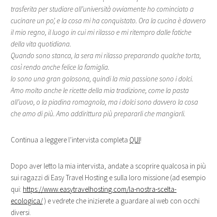
trasferita per studiare all’università ovviamente ho cominciato a
cucinare un po’, e la cosa mi ha conquistato. Ora la cucina è davvero
il mio regno, il luogo in cui mi rilasso e mi ritempro dalle fatiche
della vita quotidiana.
Quando sono stanca, la sera mi rilasso preparando qualche torta,
così rendo anche felice la famiglia.
Io sono una gran golosona, quindi la mia passione sono i dolci.
Amo molto anche le ricette della mia tradizione, come la pasta
all’uovo, o la piadina romagnola, ma i dolci sono davvero la cosa
che amo di più. Amo addirittura più prepararli che mangiarli.
Continua a leggere l’intervista completa
QUI
!
Dopo aver letto la mia intervista, andate a scoprire qualcosa in più
sui ragazzi di Easy Travel Hosting e sulla loro missione (ad esempio
qui:
https://www.easytravelhosting.com/la-nostra-scelta-
ecologica/
) e vedrete che inizierete a guardare al web con occhi
diversi.