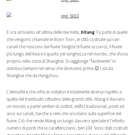
E ora arriviamo all’ultima delle mie mete,
Xitang
. Fa parte di quelle
che vengono chiamate le
Water Town
, le città costruite sui vari
canali che nascono dal fiume Yangtze (il fiume azzurro), il fiume
più lungo dell’Asia e il quarto per lunghezza nel mondo, che sfocia
proprio nella zona di Shanghai. Si raggiunge “facilmente” in
autobus (sempre nel senso che dicevamo prima 😉 ) sia da
Shanghai che da Hangzhou.
L’atmosfera che offre ai visitatori è totalmente diversa rispetto a
quella del trambusto cittadino delle grandi città. Xitang è davvero
un mondo a parte! sentieri di ciottoli, edifici tradizionali, ponti ad
arco sui canali, barche a remi che scivolano sulla superficie del
fiume. Ciò che rende Xitang un luogo davvero speciale è l’infinito
numero di ponti che la caratterizzano, ben 104. Sono stati costruiti