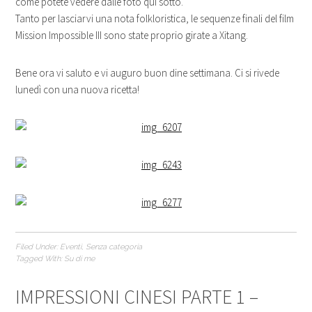
come potete vedere dalle foto qui sotto.
Tanto per lasciarvi una nota folkloristica, le sequenze finali del film
Mission Impossible III sono state proprio girate a Xitang.
Bene ora vi saluto e vi auguro buon dine settimana. Ci si rivede
lunedì con una nuova ricetta!
Filed Under:
Eventi
,
Senza categoria
Tagged With:
Su di me
IMPRESSIONI CINESI PARTE 1 –