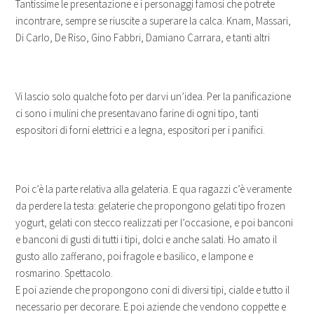
Tantissime le presentazione e i personaggi famosi che potrete
incontrare, sempre se riuscite a superare la calca. Knam, Massari,
Di Carlo, De Riso, Gino Fabbri, Damiano Carrara, e tanti altri
Vi lascio solo qualche foto per darvi un’idea. Per la panificazione
ci sono i mulini che presentavano farine di ogni tipo, tanti
espositori di forni elettrici e a legna, espositori per i panifici.
Poi c’è la parte relativa alla gelateria. E qua ragazzi c’è veramente
da perdere la testa: gelaterie che propongono gelati tipo frozen
yogurt, gelati con stecco realizzati per l’occasione, e poi banconi
e banconi di gusti di tutti i tipi, dolci e anche salati. Ho amato il
gusto allo zafferano, poi fragole e basilico, e lampone e
rosmarino. Spettacolo.
E poi aziende che propongono coni di diversi tipi, cialde e tutto il
necessario per decorare. E poi aziende che vendono coppette e