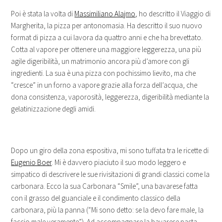
Poi è stata la volta di
Massimiliano Alajmo
, ho descritto il Viaggio di
Margherita, la pizza per antonomasia. Ha descritto il suo nuovo
format di pizza a cui lavora da quattro anni e che ha brevettato.
Cotta al vapore per ottenere una maggiore leggerezza, una più
agile digeribilità, un matrimonio ancora più d’amore con gli
ingredienti. La sua è una pizza con pochissimo lievito, ma che
“cresce” in un forno a vapore grazie alla forza dell’acqua, che
dona consistenza, vaporosità, leggerezza, digeribilità mediante la
gelatinizzazione degli amidi.
Dopo un giro della zona espositiva, mi sono tuffata tra le ricette di
Eugenio Boer
. Mi è davvero piaciuto il suo modo leggero e
simpatico di descrivere le sue rivisitazioni di grandi classici come la
carbonara. Ecco la sua Carbonara “Smile”, una bavarese fatta
con il grasso del guanciale e il condimento classico della
carbonara, più la panna (“Mi sono detto: se la devo fare male, la
faccio male veramente”). Ad accompagnare la bavarese pasta