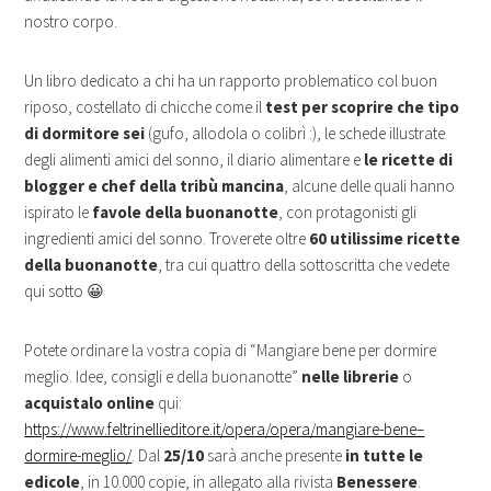
nostro corpo.
Un libro dedicato a chi ha un rapporto problematico col buon
riposo, costellato di chicche come il
test per scoprire che tipo
di dormitore sei
(gufo, allodola o colibrì :), le schede illustrate
degli alimenti amici del sonno, il diario alimentare e
le ricette di
blogger e chef della tribù mancina
, alcune delle quali hanno
ispirato le
favole della buonanotte
, con protagonisti gli
ingredienti amici del sonno. Troverete oltre
60 utilissime ricette
della buonanotte
, tra cui quattro della sottoscritta che vedete
qui sotto 😀
Potete ordinare la vostra copia di “Mangiare bene per dormire
meglio. Idee, consigli e della buonanotte”
nelle librerie
o
acquistalo online
qui:
https://www.feltrinellieditore.it/opera/opera/mangiare-bene–
dormire-meglio/
. Dal
25/10
sarà anche presente
in tutte le
edicole
, in 10.000 copie, in allegato alla rivista
Benessere
.