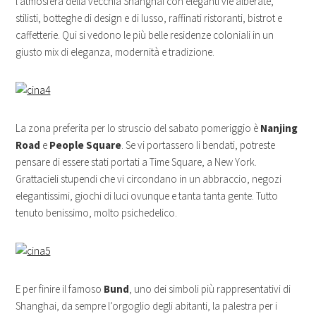
l’atmosfera della vecchia Shanghai con eleganti vie alberate,
stilisti, botteghe di design e di lusso, raffinati ristoranti, bistrot e
caffetterie. Qui si vedono le più belle residenze coloniali in un
giusto mix di eleganza, modernità e tradizione.
La zona preferita per lo struscio del sabato pomeriggio è
Nanjing
Road
e
People Square
. Se vi portassero li bendati, potreste
pensare di essere stati portati a Time Square, a New York.
Grattacieli stupendi che vi circondano in un abbraccio, negozi
elegantissimi, giochi di luci ovunque e tanta tanta gente. Tutto
tenuto benissimo, molto psichedelico.
E per finire il famoso
Bund
, uno dei simboli più rappresentativi di
Shanghai, da sempre l’orgoglio degli abitanti, la palestra per i