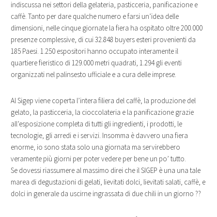
indiscussa nei settori della gelateria, pasticceria, panificazione e
caffè. Tanto per dare qualche numero e farsi un’idea delle
dimensioni, nelle cinque giornate la fiera ha ospitato oltre 200.000
presenze complessive, di cui 32.848 buyers esteri provenienti da
185 Paesi. 1.250 espositori hanno occupato interamente il
quartiere fieristico di 129.000 metri quadrati, 1.294 gli eventi
organizzati nel palinsesto ufficiale e a cura delle imprese.
Al Sigep viene coperta l’intera filiera del caffè, la produzione del
gelato, la pasticceria, la cioccolateria e la panificazione grazie
all’esposizione completa di tutti gli ingredienti, i prodotti, le
tecnologie, gli arredi e i servizi. Insomma è davvero una fiera
enorme, io sono stata solo una giornata ma servirebbero
veramente più giorni per poter vedere per bene un po’ tutto.
Se dovessi riassumere al massimo direi che il SIGEP è una una tale
marea di degustazioni di gelati, lievitati dolci, lievitati salati, caffè, e
dolci in generale da uscirne ingrassata di due chili in un giorno ??