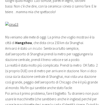
luoghi quasi magici. Luci soffuse, pareti in legno, tavolini
bassi. Non c’è che dire, con la ceramica i cinesi ci sanno fare. E le
teiere…mamma mia che spettacolo!
Ma veniamo alle mete di oggi. La prima che voglio mostravi è la
città di
Hangzhou
, che dista circa 150 km da Shanghai.
Arrivarci è stato
un incubo
. Sembrava tutto semplice,
dall’aeroporto di Shanghai prendi la metro per raggiungere la
stazione centrale, prendi il treno veloce e sei a posto.
La realtà è stata molto più complicata. Prendi la metro: OK fatto. 2
(si proprio DUE) ore di metro per arrivare in stazione. Non vi dico
cosa sia la stazione centrale di Shanghai, mai vista una stazione
così grande, peggio dell’aeroporto di Chicago che è il più grande
al mondo. Ma fin qui sarebbe anche stato facile.
Poi arriva il primo problema, fare il biglietto. Tu straniero non puoi
usare le macchinette (che sarebbero anche in inglese) perché per
usare le macchinette devi avere la carta d’identità cinese. Quindi tu