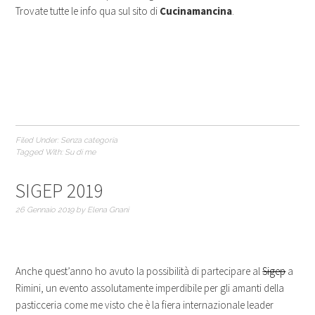
Trovate tutte le info qua sul sito di
Cucinamancina
.
Filed Under:
Senza categoria
Tagged With:
Su di me
SIGEP 2019
26 Gennaio 2019
by
Elena Gnani
Anche quest’anno ho avuto la possibilità di partecipare al
Sigep
a
Rimini, un evento assolutamente imperdibile per gli amanti della
pasticceria come me visto che è la fiera internazionale leader