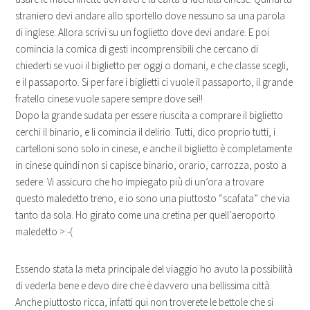
straniero devi andare allo sportello dove nessuno sa una parola
di inglese. Allora scrivi su un foglietto dove devi andare. E poi
comincia la comica di gesti incomprensibili che cercano di
chiederti se vuoi il biglietto per oggi o domani, e che classe scegli,
e il passaporto. Si per fare i biglietti ci vuole il passaporto, il grande
fratello cinese vuole sapere sempre dove sei!!
Dopo la grande sudata per essere riuscita a comprare il biglietto
cerchi il binario, e li comincia il delirio. Tutti, dico proprio tutti, i
cartelloni sono solo in cinese, e anche il biglietto è completamente
in cinese quindi non si capisce binario, orario, carrozza, posto a
sedere. Vi assicuro che ho impiegato più di un’ora a trovare
questo maledetto treno, e io sono una piuttosto “scafata” che via
tanto da sola. Ho girato come una cretina per quell’aeroporto
maledetto >:-(
Essendo stata la meta principale del viaggio ho avuto la possibilità
di vederla bene e devo dire che è davvero una bellissima città.
Anche piuttosto ricca, infatti qui non troverete le bettole che si