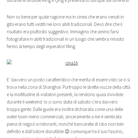
durante le dinastie Ming e Qing e presentano dunque stili differenti.
Non so bene per quale ragione ma in cinesi che erano venuti in
gita erano tutti vestiti nei loro abiti tradizionali. Devo dire che il
risultato era piuttosto suggestivo. Immagino che amino farsi
fotografare in abiti tradizionali in un luogo che sembra rimasto
fermo al tempo degli imperatori Ming.
E’ davvero un posto caratteristico che merita di essere visto se ci si
trova nella zona di Shanghai. Purtroppo le strette viuzze della città
e la moltitudine di visitatori presenti, la rendono quasi invivibile
durante il weekend. Io ci sono stata di sabato c’era davvero
troppa gente. Dalle guide era inoltre dichiarata come una delle
water town meno commerciali; sinceramente a me è sembrata
piena di negozi e ristoranti, nonché bancarelle di cibo non ben
definito e dall’odore discutibile 😉 comunque ha il suo fascino,