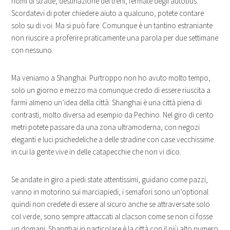
nomi di strade, destinazione dei treni, fermate degli autobus.
Scordatevi di poter chiedere aiuto a qualcuno, potete contare
solo su di voi. Ma si può fare. Comunque è un tantino estraniante
non riuscire a proferire praticamente una parola per due settimane
con nessuno.
Ma veniamo a Shanghai. Purtroppo non ho avuto molto tempo,
solo un giorno e mezzo ma comunque credo di essere riuscita a
farmi almeno un’idea della città. Shanghai è una città piena di
contrasti, molto diversa ad esempio da Pechino. Nel giro di cento
metri potete passare da una zona ultramoderna, con negozi
eleganti e luci psichedeliche a delle stradine con case vecchissime
in cui la gente vive in delle catapecchie che non vi dico.
Se andate in giro a piedi state attentissimi, guidano come pazzi,
vanno in motorino sui marciapiedi, i semafori sono un’optional
quindi non credete di essere al sicuro anche se attraversate solo
col verde, sono sempre attaccati al clacson come se non ci fosse
un domani. Shanghai in particolare è la città con il più alto numero