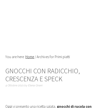
You are here:
Home
/
Archives for Primi piatti
GNOCCHI CON RADICCHIO,
CRESCENZA E SPECK
4 Ottobre 2021
by
Elena Gnani
Oggi vi presento una ricetta salata,
gnocchi di rucola con