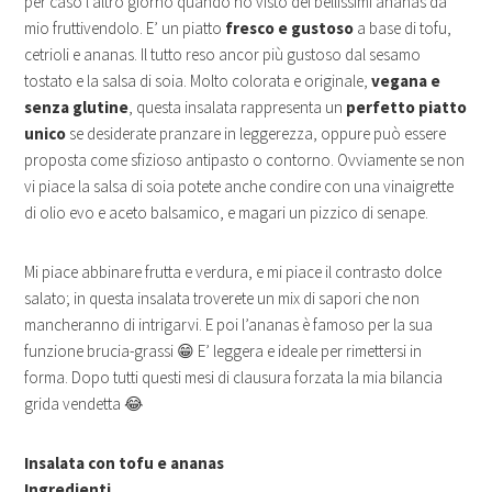
per caso l’altro giorno quando ho visto dei bellissimi ananas da
mio fruttivendolo. E’ un piatto
fresco e gustoso
a base di tofu,
cetrioli e ananas. Il tutto reso ancor più gustoso dal sesamo
tostato e la salsa di soia. Molto colorata e originale,
vegana e
senza glutine
, questa insalata rappresenta un
perfetto piatto
unico
se desiderate pranzare in leggerezza, oppure può essere
proposta come sfizioso antipasto o contorno. Ovviamente se non
vi piace la salsa di soia potete anche condire con una vinaigrette
di olio evo e aceto balsamico, e magari un pizzico di senape.
Mi piace abbinare frutta e verdura, e mi piace il contrasto dolce
salato; in questa insalata troverete un mix di sapori che non
mancheranno di intrigarvi. E poi l’ananas è famoso per la sua
funzione brucia-grassi 😁 E’ leggera e ideale per rimettersi in
forma. Dopo tutti questi mesi di clausura forzata la mia bilancia
grida vendetta 😂
Insalata con tofu e ananas
Ingredienti