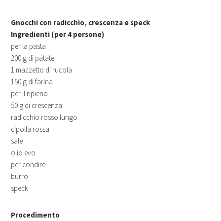
Gnocchi con radicchio, crescenza e speck
Ingredienti (per 4 persone)
per la pasta
200 g di patate
1 mazzetto di rucola
150 g di farina
per il ripieno
50 g di crescenza
radicchio rosso lungo
cipolla rossa
sale
olio evo
per condire
burro
speck
Procedimento