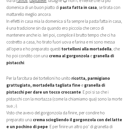
via di
ravioli
,
tagliatelle
, lasagne 😉 non c’è niente che fa più
domenica di un buon piatto di
pasta fatta in casa
, se tirata con
mattarello meglio ancora.
In effetti in casa mia la domenica si fa sempre la pasta fatta in casa,
è una tradizione sin da quando ero piccola che cerco di
mantenere anche io. Ieri poi, complice il brutto tempo che ci ha
costretto a casa, ho tirato fuori uova e farina e mi sono messa
all’opera e ho preparato questi
tortelloni alla mortadella
, che
ho poi condito con una
crema al gorgonzola
e
granella di
pistacchi
.
Per la farcitura dei tortelloni ho unito
ricotta, parmigiano
grattugiato, mortadella tagliata fine
e
granella di
pistacchi per dare un tocco croccante
. E poi si sa che i
pistacchi con la mortazza (come la chiamiamo qua) sono la morte
sua ;-).
Visto che avevo del gorgonzola da finire, per condire ho
preparato una
crema sciogliendo il gorgonzola con del latte
e un pochino di pepe
. E per finire un altro po’ di granella di