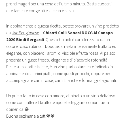
pronti magari per una cena dell’ultimo minuto. Basta cuocerli
direttamente congelati e la cena è salva.
In abbinamento a questa ricetta, potete provare un vino prodotto
da
Uve Sangiovese
: il
Chianti Colli Senesi DOCG Al Canapo
2020 Bindi Sergardi
. Questo Chianti è caratterizzato da un
colore rosso rubino. Il bouquet si rivela intensamente fruttato ed
elegante, con piacevoli aromi di visciole e frutta rossa. Al palato
presenta un gusto fresco, elegante e di piacevole rotondità.
Per le sue caratteristiche, è un vino particolarmente indicato in
abbinamento a primi piatti, come questi gnocchi, oppure per
accompagnare carni rosse, carni bianche e formaggi stagionati.
Un primo fatto in casa con amore, abbinato a un vino delizioso…
come combattere il brutto tempo e festeggiare comunque la
domenica 😁
Buona settimana a tutti💖💖