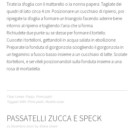
Tirate la sfoglia con il mattarello o la nonna papera. Tagliate dei
quadri di lato circa 4 cm. Posizionare un cucchiaio di ripieno, poi
ripiegate la sfoglia a formare un triangolo facendo aderire bene
intorno al ripieno e togliendo l’aria che si forma.
Richiudete due punte su se stesse per formare il tortello.
Cuocete i tortelloni, gettandoli in acqua salata in ebollizione.
Preparate la fonduta di gorgonzola sciogliendo il gorgonzola in
un tegamino a fuoco basso insieme a un cucchiaio di latte. Scolate
itortelloni, e serviteli posizionandoli sulla fonduta insieme a una
rosa di mortadella.
Filed Under:
Pasta
,
Primi piatti
Tagged With:
Primi piatti
,
Ricette base
PASSATELLI ZUCCA E SPECK
21 Dicembre 2020
by
Elena Gnani