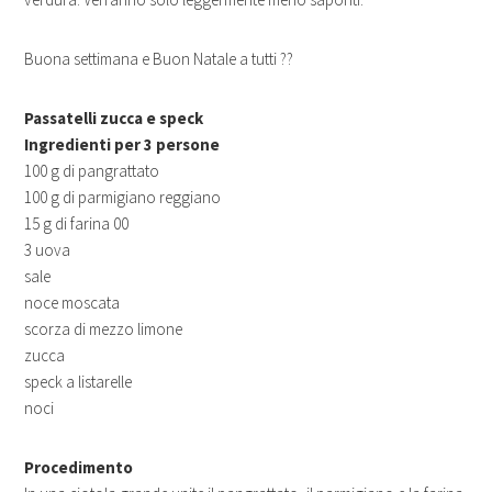
Buona settimana e Buon Natale a tutti ??
Passatelli zucca e speck
Ingredienti per 3 persone
100 g di pangrattato
100 g di parmigiano reggiano
15 g di farina 00
3 uova
sale
noce moscata
scorza di mezzo limone
zucca
speck a listarelle
noci
Procedimento