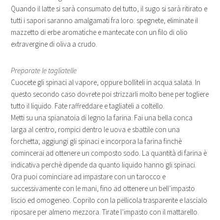
Quando il latte si sarà consumato del tutto, il sugo si sarà ritirato e
tutti i sapori saranno amalgamati fra loro: spegnete, eliminate il
mazzetto di erbe aromatiche e mantecate con un filo di olio
extravergine di oliva a crudo.
Preparate le tagliatelle
Cuocete gli spinaci al vapore, oppure bolliteli in acqua salata. In
questo secondo caso dovrete poi strizzarli molto bene per togliere
tutto il liquido. Fate raffreddare e tagliateli a coltello.
Metti su una spianatoia di legno la farina. Fai una bella conca
larga al centro, rompici dentro le uova e sbattile con una
forchetta; aggiungi gli spinaci e incorpora la farina finchè
comincerai ad ottenere un composto sodo. La quantità di farina è
indicativa perchè dipende da quanto liquido hanno gli spinaci.
Ora puoi cominciare ad impastare con un tarocco e
successivamente con le mani, fino ad ottenere un bell’impasto
liscio ed omogeneo. Coprilo con la pellicola trasparente e lascialo
riposare per almeno mezzora. Tirate l’impasto con il mattarello.