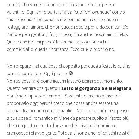
come vi dicevo nello scorso post, ci sono le ricette per San
Valentino. Ogni anno parte la faida “cuoricini ovunque” contro
“mai e poi mai”; personalmente non ho nulla contro l’idea di
festeggiare l’amore, che non vuol dire solo per la dolce metà, c’è
l’amore per i genitori, i figli, i nipoti, ma anche i nostri amici pelosi.
Quello che non mi piace è la strumentalizzazione a fini
commerciali di questa ricorrenza. Ecco quello proprio no.
Non preparo mai qualcosa di apposito per questa festa, io cucino
sempre con amore. Ogni giorno 😂
Non so cosa farò domenica, mi lascerò ispirare dal momento.
Questo per dire che questo
risotto al gorgonzola e melagrana
non è nato appositamente per S. Valentino, ma ho pensato di
proporvelo oggi perché credo che possa anche essere una
buona idea per una cena romantica. Non so perché ma se penso
a qualcosa di romantico mi viene da pensare subito al risotto più
che a un piatto di pasta, forse perché il risotto è morbido e
cremoso, direi avvolgente. Poi qua ci sono anche i chicchi rossi di