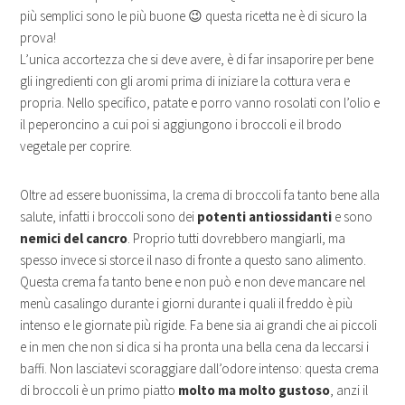
più semplici sono le più buone 😉 questa ricetta ne è di sicuro la
prova!
L’unica accortezza che si deve avere, è di far insaporire per bene
gli ingredienti con gli aromi prima di iniziare la cottura vera e
propria. Nello specifico, patate e porro vanno rosolati con l’olio e
il peperoncino a cui poi si aggiungono i broccoli e il brodo
vegetale per coprire.
Oltre ad essere buonissima, la crema di broccoli fa tanto bene alla
salute, infatti i broccoli sono dei
potenti antiossidanti
e sono
nemici del cancro
. Proprio tutti dovrebbero mangiarli, ma
spesso invece si storce il naso di fronte a questo sano alimento.
Questa crema fa tanto bene e non può e non deve mancare nel
menù casalingo durante i giorni durante i quali il freddo è più
intenso e le giornate più rigide. Fa bene sia ai grandi che ai piccoli
e in men che non si dica si ha pronta una bella cena da leccarsi i
baffi. Non lasciatevi scoraggiare dall’odore intenso: questa crema
di broccoli è un primo piatto
molto ma molto gustoso
, anzi il