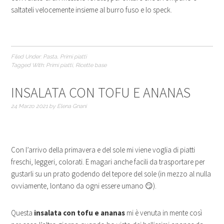
saltateli velocemente insieme al burro fuso e lo speck.
Filed Under:
Pasta
,
Primi piatti
Tagged With:
Primi piatti
,
Ricette base
INSALATA CON TOFU E ANANAS
24 Marzo 2021
by
Elena Gnani
Con l’arrivo della primavera e del sole mi viene voglia di piatti
freschi, leggeri, colorati. E magari anche facili da trasportare per
gustarli su un prato godendo del tepore del sole (in mezzo al nulla
ovviamente, lontano da ogni essere umano 😏).
Questa
insalata con tofu e ananas
mi è venuta in mente così