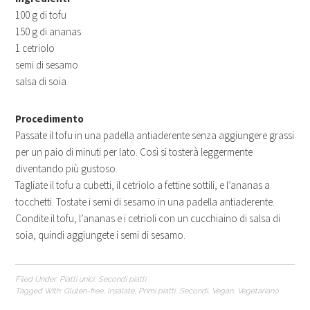
100 g di tofu
150 g di ananas
1 cetriolo
semi di sesamo
salsa di soia
Procedimento
Passate il tofu in una padella antiaderente senza aggiungere grassi
per un paio di minuti per lato. Così si tosterà leggermente
diventando più gustoso.
Tagliate il tofu a cubetti, il cetriolo a fettine sottili, e l’ananas a
tocchetti. Tostate i semi di sesamo in una padella antiaderente.
Condite il tofu, l’ananas e i cetrioli con un cucchiaino di salsa di
soia, quindi aggiungete i semi di sesamo.
Filed Under:
Piatti unici
,
Secondi piatti
Tagged With:
Gluten-free
,
Insalate
,
Primi piatti
,
Secondi
,
Vegan
,
Vegetariano