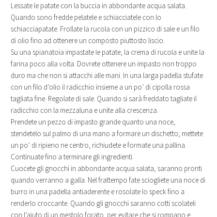
Lessate le patate con la buccia in abbondante acqua salata.
Quando sono fredde pelatele e schiacciatele con lo
schiacciapatate. Frollate la rucola con un pizzico di sale e un filo
di olio fino ad ottenere un composto piuttosto liscio.
Su una spianatoia impastate le patate, la crema di rucola e unite la
farina poco alla volta. Dovrete ottenere un impasto non troppo
duro ma che non si attacchi alle mani. In una larga padella stufate
con un filo d’olio il radicchio insieme a un po’ di cipolla rossa
tagliata fine. Regolate di sale. Quando si sarà freddato tagliate il
radicchio con la mezzaluna e unite alla crescenza.
Prendete un pezzo di impasto grande quanto una noce,
stendetelo sul palmo di una mano a formare un dischetto; mettete
un po’ di ripieno ne centro, richiudete e formate una pallina.
Continuate fino a terminare gli ingredienti.
Cuocete gli gnocchi in abbondante acqua salata, saranno pronti
quando verranno a galla. Nel frattempo fate sciogliete una noce di
burro in una padella antiaderente e rosolate lo speck fino a
renderlo croccante. Quando gli gnocchi saranno cotti scolateli
con l’aiuto di un mestolo forato, per evitare che si rompano e