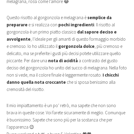
melagrana, rossi come l’amore 😂
Questo risotto al gorgonzola e melagrana è
semplice da
preparare
e si realizza con
pochi ingredienti
. Il risotto al
gorgonzola è un primo piatto classico
dal sapore deciso e
avvolgente
, l’ideale per gli amanti di questo formaggio morbido
e cremoso. Io ho utilizzato il
gorgonzola dolce
, più cremoso e
delicato, ma se preferite i gusti più decisi potete utilizzare quello
piccante. Per dare una
nota di acidità
a contrasto del gusto
deciso del gorgonzola ho unito del succo di melagrana. Nella foto
non si vede, ma il colore finale è leggermente rosato.
I chicchi
danno quella nota croccante
che si sposa benissimo alla
cremosità del risotto.
Il mio impiattamento è un po’ retrò, ma sapete che non sono
brava in queste cose. Voi farete sicuramente di meglio. Comunque
è buonissimo. Sapete che sono più per la sostanza che per
l’apparenza 😉