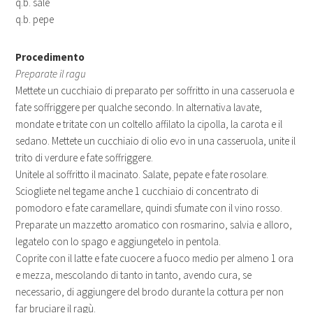
q.b. sale
q.b. pepe
Procedimento
Preparate il ragu
Mettete un cucchiaio di preparato per soffritto in una casseruola e
fate soffriggere per qualche secondo. In alternativa lavate,
mondate e tritate con un coltello affilato la cipolla, la carota e il
sedano. Mettete un cucchiaio di olio evo in una casseruola, unite il
trito di verdure e fate soffriggere.
Unitele al soffritto il macinato. Salate, pepate e fate rosolare.
Sciogliete nel tegame anche 1 cucchiaio di concentrato di
pomodoro e fate caramellare, quindi sfumate con il vino rosso.
Preparate un mazzetto aromatico con rosmarino, salvia e alloro,
legatelo con lo spago e aggiungetelo in pentola.
Coprite con il latte e fate cuocere a fuoco medio per almeno 1 ora
e mezza, mescolando di tanto in tanto, avendo cura, se
necessario, di aggiungere del brodo durante la cottura per non
far bruciare il ragù.