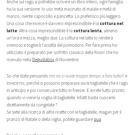
Anche sul ragù si potrebbe scrivere un libro intero, ogni famiglia
ha la sua versione. Io uso metà macinato di maiale e metà di
manzo, niente capocollo e pancetta. Lo preferisco più leggero.
Una cosa che invece è davvero imprescindibile è la
cottura nel
latte
. Altra cosa imprescindibile è la
cottura lenta
, almeno
un’ora e mezza, meglio due. La cottura nel latte lo renderà
cremoso e toglierà l’acidità del pomodoro. Per fare prima ho
utilizzato il preparato per soffritto classico della Knorr che ho
ricevuto nella
Degustabox
di Novembre.
So che state pensando
ma no ci vuole troppo tempo a fare tutto!!
e
invece no, perchè si possono preparare sia le tagliatelle che il ragù
in anticipo e poi conservare tutto in freezer. E avrete tutto pronto
quando vi viene la voglia di tagliatelle. Infatti basta cuocerle
direttamente da congelate ?
Se siete alla ricerca di altre ricette con le tagliatelle, magari per il
pranzo di Natale o della viglia, potete guardare
qua
.