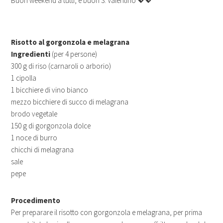
Buon weekend a tutti, e buon S. Valentino 💖💖
Risotto al gorgonzola e melagrana
Ingredienti
(per 4 persone)
300 g di riso (carnaroli o arborio)
1 cipolla
1 bicchiere di vino bianco
mezzo bicchiere di succo di melagrana
brodo vegetale
150 g di gorgonzola dolce
1 noce di burro
chicchi di melagrana
sale
pepe
Procedimento
Per preparare il risotto con gorgonzola e melagrana, per prima