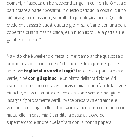
domani, mi aspetta un bel weekend lungo. In cui non farò nulla di
particolare a parte riposarmi. In questo periodo la cosa di cui ho
più bisogno è rilassarmi, soprattutto psicologicamente. Quindi
credo che passerò questi quattro giorni sul divano con una bella
copertina di lana, tisana calda, e un buon libro…e la gatta sulle
gambe of course ?
Ma visto che è weekend di festa, ci meritiamo anche qualcosa di
buono a tavola non credete? che ne dite di preparare queste
favolose
tagliatelle verdi al ragù
? Dalle nostre parti la pasta
verde, cioè
con gli spinaci
, è un piatto della tradizione. Ad
esempio non ricordo di aver mai visto mia nonna fare le lasagne
bianche; per venti anni la domenica si sono sempre mangiate
lasagne rigorosamente verdi. Invece preparava entrambe le
versioni per le tagliatelle. Tutto rigorosamente tirato a mano con il
mattarello. In casa mia è bandita la pasta all’uovo del
supermercato e anche quella tirata con la nonna papera.