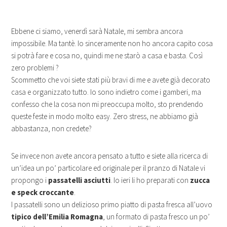
Ebbene ci siamo, venerdì sarà Natale, mi sembra ancora
impossibile. Ma tantè. Io sinceramente non ho ancora capito cosa
si potrà fare e cosa no, quindi me ne starò a casa e basta. Così
zero problemi ?
Scommetto che voi siete stati più bravi di me e avete già decorato
casa e organizzato tutto. Io sono indietro come i gamberi, ma
confesso che la cosa non mi preoccupa molto, sto prendendo
queste feste in modo molto easy. Zero stress, ne abbiamo già
abbastanza, non credete?
Se invece non avete ancora pensato a tutto e siete alla ricerca di
un’idea un po’ particolare ed originale per il pranzo di Natale vi
propongo i
passatelli asciutti
. Io ieri li ho preparati con
zucca
e speck croccante
.
I passatelli sono un delizioso primo piatto di pasta fresca all’uovo
tipico dell’Emilia Romagna
, un formato di pasta fresco un po’