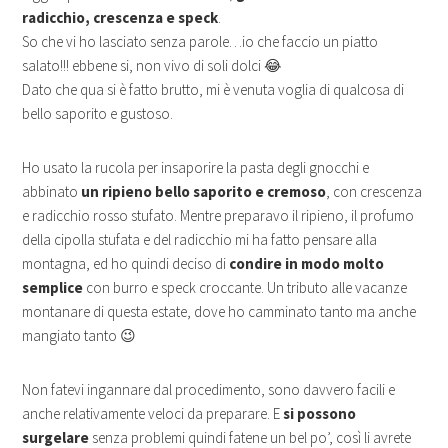
radicchio, crescenza e speck
.
So che vi ho lasciato senza parole…io che faccio un piatto
salato!!! ebbene si, non vivo di soli dolci 😂
Dato che qua si è fatto brutto, mi è venuta voglia di qualcosa di
bello saporito e gustoso.
Ho usato la rucola per insaporire la pasta degli gnocchi e
abbinato
un ripieno bello saporito e cremoso
, con crescenza
e radicchio rosso stufato. Mentre preparavo il ripieno, il profumo
della cipolla stufata e del radicchio mi ha fatto pensare alla
montagna, ed ho quindi deciso di
condire in modo molto
semplice
con burro e speck croccante. Un tributo alle vacanze
montanare di questa estate, dove ho camminato tanto ma anche
mangiato tanto 😉
Non fatevi ingannare dal procedimento, sono davvero facili e
anche relativamente veloci da preparare. E
si possono
surgelare
senza problemi quindi fatene un bel po’, così li avrete