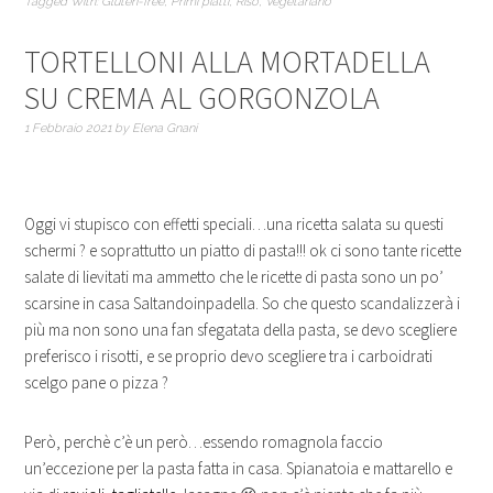
Tagged With:
Gluten-free
,
Primi piatti
,
Riso
,
Vegetariano
TORTELLONI ALLA MORTADELLA
SU CREMA AL GORGONZOLA
1 Febbraio 2021
by
Elena Gnani
Oggi vi stupisco con effetti speciali…una ricetta salata su questi
schermi ? e soprattutto un piatto di pasta!!! ok ci sono tante ricette
salate di lievitati ma ammetto che le ricette di pasta sono un po’
scarsine in casa Saltandoinpadella. So che questo scandalizzerà i
più ma non sono una fan sfegatata della pasta, se devo scegliere
preferisco i risotti, e se proprio devo scegliere tra i carboidrati
scelgo pane o pizza ?
Però, perchè c’è un però…essendo romagnola faccio
un’eccezione per la pasta fatta in casa. Spianatoia e mattarello e