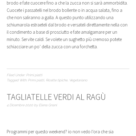
brodo e fate cuocere fino a che la zucca non si sarà ammorbidita.
Cuocete i passatelli nel brodo bollente o in acqua salata, fino a
che non saliranno a galla. A questo punto utilizzando una
schiumarola estraeteli dal brodo e versateli direttamente nella con
il condimento a base di prosciutto e fate amalgamare per un
minuto. Servite caldi. Se volete un sughetto più cremoso potete
schiacciare un po’ della zucca con una forchetta.
Filed Under:
Primi piatti
Tagged With:
Primi piatti
,
Ricette tipiche
,
Vegetariano
TAGLIATELLE VERDI AL RAGÙ
4 Dicembre 2020
by
Elena Gnani
Programmi per questo weekend? io non vedo l’ora che sia