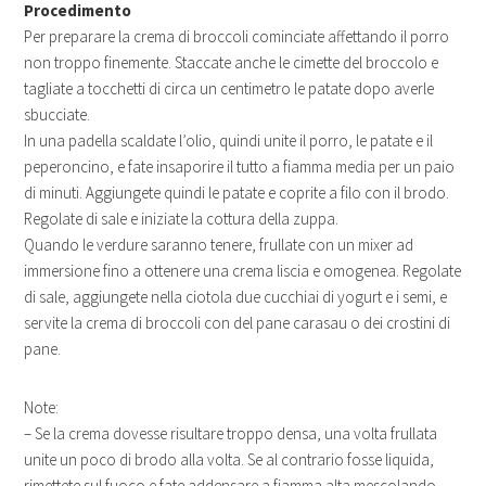
Procedimento
Per preparare la crema di broccoli cominciate affettando il porro
non troppo finemente. Staccate anche le cimette del broccolo e
tagliate a tocchetti di circa un centimetro le patate dopo averle
sbucciate.
In una padella scaldate l’olio, quindi unite il porro, le patate e il
peperoncino, e fate insaporire il tutto a fiamma media per un paio
di minuti. Aggiungete quindi le patate e coprite a filo con il brodo.
Regolate di sale e iniziate la cottura della zuppa.
Quando le verdure saranno tenere, frullate con un mixer ad
immersione fino a ottenere una crema liscia e omogenea. Regolate
di sale, aggiungete nella ciotola due cucchiai di yogurt e i semi, e
servite la crema di broccoli con del pane carasau o dei crostini di
pane.
Note:
– Se la crema dovesse risultare troppo densa, una volta frullata
unite un poco di brodo alla volta. Se al contrario fosse liquida,
rimettete sul fuoco e fate addensare a fiamma alta mescolando