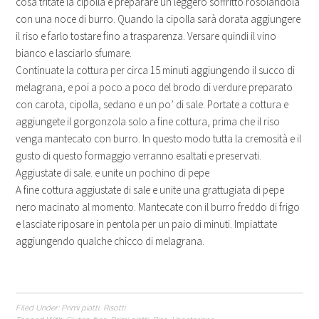
cosa tritate la cipolla e preparare un leggero soffritto rosolandola
con una noce di burro. Quando la cipolla sarà dorata aggiungere
il riso e farlo tostare fino a trasparenza. Versare quindi il vino
bianco e lasciarlo sfumare.
Continuate la cottura per circa 15 minuti aggiungendo il succo di
melagrana, e poi a poco a poco del brodo di verdure preparato
con carota, cipolla, sedano e un po’ di sale. Portate a cottura e
aggiungete il gorgonzola solo a fine cottura, prima che il riso
venga mantecato con burro. In questo modo tutta la cremosità e il
gusto di questo formaggio verranno esaltati e preservati.
Aggiustate di sale. e unite un pochino di pepe
A fine cottura aggiustate di sale e unite una grattugiata di pepe
nero macinato al momento. Mantecate con il burro freddo di frigo
e lasciate riposare in pentola per un paio di minuti. Impiattate
aggiungendo qualche chicco di melagrana.
Filed Under:
Primi piatti
,
Risotti