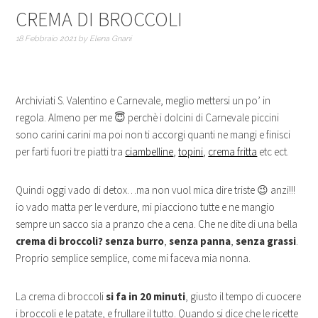
CREMA DI BROCCOLI
18 Febbraio 2021
by
Elena Gnani
Archiviati S. Valentino e Carnevale, meglio mettersi un po’ in
regola. Almeno per me 😇 perchè i dolcini di Carnevale piccini
sono carini carini ma poi non ti accorgi quanti ne mangi e finisci
per farti fuori tre piatti tra
ciambelline
,
topini
,
crema fritta
etc ect.
Quindi oggi vado di detox…ma non vuol mica dire triste 😉 anzi!!!
io vado matta per le verdure, mi piacciono tutte e ne mangio
sempre un sacco sia a pranzo che a cena. Che ne dite di una bella
crema di broccoli?
senza burro
,
senza panna
,
senza grassi
.
Proprio semplice semplice, come mi faceva mia nonna.
La crema di broccoli
si fa in 20 minuti
, giusto il tempo di cuocere
i broccoli e le patate, e frullare il tutto. Quando si dice che le ricette