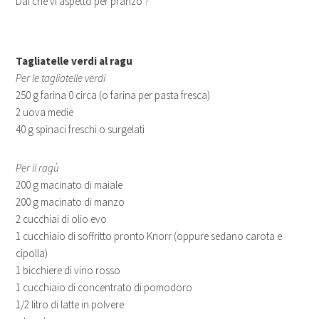
Dai che vi aspetto per pranzo ?
Tagliatelle verdi al ragu
Per le tagliatelle verdi
250 g farina 0 circa (o farina per pasta fresca)
2 uova medie
40 g spinaci freschi o surgelati
Per il ragù
200 g macinato di maiale
200 g macinato di manzo
2 cucchiai di olio evo
1 cucchiaio di soffritto pronto Knorr (oppure sedano carota e
cipolla)
1 bicchiere di vino rosso
1 cucchiaio di concentrato di pomodoro
1/2 litro di latte in polvere