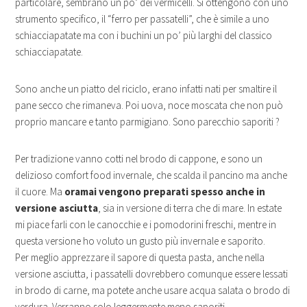
particolare, sembrano un po’ dei vermicelli. Si ottengono con uno
strumento specifico, il “ferro per passatelli”, che è simile a uno
schiacciapatate ma con i buchini un po’ più larghi del classico
schiacciapatate.
Sono anche un piatto del riciclo, erano infatti nati per smaltire il
pane secco che rimaneva. Poi uova, noce moscata che non può
proprio mancare e tanto parmigiano. Sono parecchio saporiti ?
Per tradizione vanno cotti nel brodo di cappone, e sono un
delizioso comfort food invernale, che scalda il pancino ma anche
il cuore. Ma
oramai vengono preparati spesso anche in
versione asciutta
, sia in versione di terra che di mare. In estate
mi piace farli con le canocchie e i pomodorini freschi, mentre in
questa versione ho voluto un gusto più invernale e saporito.
Per meglio apprezzare il sapore di questa pasta, anche nella
versione asciutta, i passatelli dovrebbero comunque essere lessati
in brodo di carne, ma potete anche usare acqua salata o brodo di
verdura. Verranno solo leggermente meno saporiti.