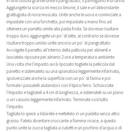
In una ciotola grande unite il pangrattato, il parmigiano e la farina.
Aggiungete la scorza mi mezzo limone, il sale e un’abbondante
grattugiata di noce moscata. Unite anche le uova e cominciate a
impastate con una forchetta, poi impastate a mano fino ad
ottenere un panetto simile alla pasta frolla. Se dovesse risultare
troppo duro aggiungete un po’ di latte, al contrario se dovesse
risultare troppo umido unite ancora un po’ di pangrattato.
Avvolgete il panetto all’interno della pellicola per alimenti e
lasciatelo riposare per almeno 2 ore a temperatura ambiente.
Una volta che l’impasto avrà riposato togliete la pellicola dal
panetto e sistematelo su una spianatoia leggermente infarinata,
spolverizzate anche la superficie con un po’ di farina e poi
formate i passatelli aiutandovi con il tipico ferro. Schiacciate
l’impasto e tagliateli a 4 cm di lunghezza, e sistemateli su un piano
o un vassoio leggermente infarinato. Terminate così tutto
l’impasto.
Tagliate lo speck a listarelle e mettetelo in un padella senza altro
grasso. Fatelo diventare croccante a fiamma vivace, a questo
punto unite la zucca tagliata a cubetti e un pochino d’acqua o di