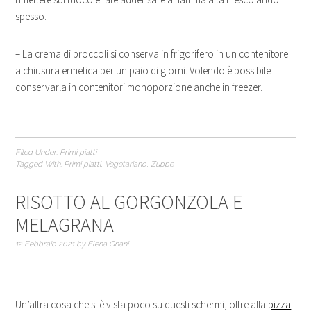
spesso.
– La crema di broccoli si conserva in frigorifero in un contenitore
a chiusura ermetica per un paio di giorni. Volendo è possibile
conservarla in contenitori monoporzione anche in freezer.
Filed Under:
Primi piatti
Tagged With:
Primi piatti
,
Vegetariano
,
Zuppe
RISOTTO AL GORGONZOLA E
MELAGRANA
12 Febbraio 2021
by
Elena Gnani
Un’altra cosa che si è vista poco su questi schermi, oltre alla
pizza