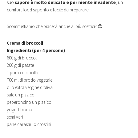
suo
sapore è molto delicato e per niente invadente
, un
comfort food saporito e facile da preparare.
Scommettiamo che piacerà anche ai più scettici? 😉
Crema di broccoli
Ingredienti (per 4 persone)
600 g di broccoli
200 g di patate
1 porro o cipolla
700 ml di brodo vegetale
olio extra vergine d’oliva
sale un pizzico
peperoncino un pizzico
yogurt bianco
semi vari
pane carasau o crostini