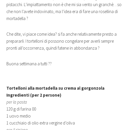
pistacchi. L’impiattamento non è che mi sia vento un granchè…so
che non l’avete indovinato, ma l’idea era di fare una rosellina di
mortadella ?
Che dite, vi piace come idea? si fa anche relativamente presto a
prepararli. I tortelloni di possono congelare per averli sempre
pronti all’occorrenza, quindi fatene in abbondanza ?
Buona settimana a tutti ??
Tortelloni alla mortadella su crema al gorgonzola
Ingredienti (per 2 persone)
per la pasta
120 g di farina 00
1 uovo medio
1 cucchiaio di olio extra vergine d’oliva
per il ripieno