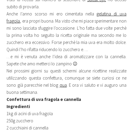
subito di provarla.
Anche l’anno scorso mi ero cimentata nella
gelatina di uva
fragola
, era propri buona. Ma visto che mi piace sperimentare non
mi sono lasciata sfuggire l’occasione. L’ho fatta due volte perchè
la prima volta ho seguito la ricetta originale ma secondo me lo
zucchero era eccessivo. Forse perchè la mia uva era molto dolce.
Quindi l’ho rifatta riducendo lo zucchero e….
…e mi è venuta anche l’idea di aromatizzare con la cannella.
Sapete che amo metterci lo zampino 😉
Nei prossimi giorni su questi schermi alcune ricettine realizzate
utilizzando questa confettura, comunque se siete curiosi ce ne
sono già parecchie nel blog
qua
. E ora vi saluto e vi auguro una
buona settimana.
Confettura di uva fragola e cannella
Ingredienti
1kg di acini di uva fragola
250g zucchero
2 cucchiaini di cannella