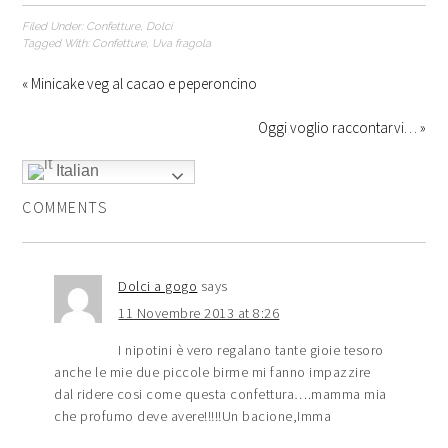
Filed Under:
Confetture
,
Dolci
Tagged With:
Confetture
,
Uva fragola
« Minicake veg al cacao e peperoncino
Oggi voglio raccontarvi… »
Italian
COMMENTS
Dolci a gogo
says
11 Novembre 2013 at 8:26
I nipotini è vero regalano tante gioie tesoro
anche le mie due piccole birme mi fanno impazzire
dal ridere cosi come questa confettura….mamma mia
che profumo deve avere!!!!!Un bacione,Imma