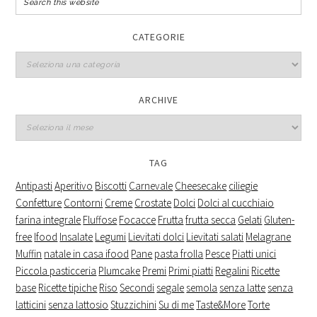
CATEGORIE
Categorie
ARCHIVE
Archive
TAG
Antipasti
Aperitivo
Biscotti
Carnevale
Cheesecake
ciliegie
Confetture
Contorni
Creme
Crostate
Dolci
Dolci al cucchiaio
farina integrale
Fluffose
Focacce
Frutta
frutta secca
Gelati
Gluten-
free
Ifood
Insalate
Legumi
Lievitati dolci
Lievitati salati
Melagrane
Muffin
natale in casa ifood
Pane
pasta frolla
Pesce
Piatti unici
Piccola pasticceria
Plumcake
Premi
Primi piatti
Regalini
Ricette
base
Ricette tipiche
Riso
Secondi
segale
semola
senza latte
senza
latticini
senza lattosio
Stuzzichini
Su di me
Taste&More
Torte