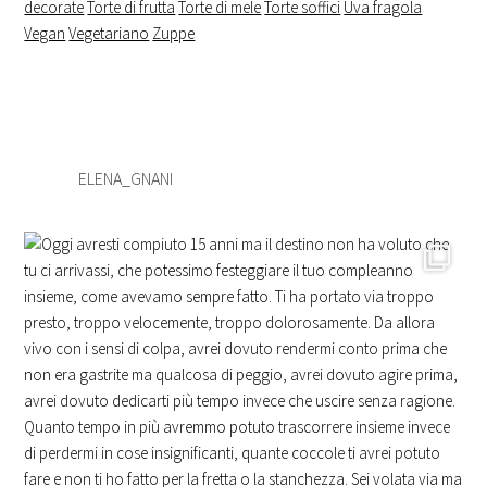
decorate
Torte di frutta
Torte di mele
Torte soffici
Uva fragola
Vegan
Vegetariano
Zuppe
ELENA_GNANI