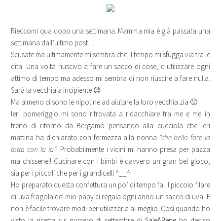
Rieccomi qua dopo una settimana. Mamma mia è già passata una
settimana dall’ultimo post…
Scusate ma ultimamente mi sembra che il tempo mi sfugga via tra le
dita. Una volta riuscivo a fare un sacco di cose, d utilizzare ogni
attimo di tempo ma adesso mi sembra di non riuscire a fare nulla.
Sarà la vecchiaia incipiente 😉
Ma almeno ci sono le nipotine ad aiutare la loro vecchia zia 🙂
Ieri pomeriggio mi sono ritrovata a ridacchiare tra me e me in
treno di ritorno da Bergamo pensando alla cucciola che ieri
mattina ha dichiarato con fermezza alla nonna
“che bello fare la
totta con la ia”
. Probabilmente i vicini mi hanno presa per pazza
ma chissene!! Cucinare con i bimbi è davvero un gran bel gioco,
sia per i piccoli che per i grandicelli ^__^
Ho preparato questa confettura un po’ di tempo fa. Il piccolo filare
di uva fragola del mio papy ci regala ogni anno un sacco di uva. E
non è facile trovare modi per utilizzarla al meglio. Così quando ho
visto la ricetta sul numero di settembre di
Sale&Pepe
ho deciso