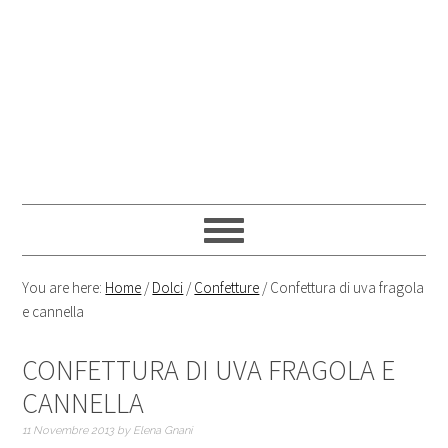
You are here:
Home
/
Dolci
/
Confetture
/
Confettura di uva fragola
e cannella
CONFETTURA DI UVA FRAGOLA E
CANNELLA
11 Novembre 2013
by
Elena Gnani