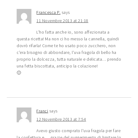
Francesca P.
says
11 Novembre 2013 at 21:18
L'ho fatta anche io, sono affezionata a
questa ricetta! Ma non ci ho messo la cannella, quindi
dovrò rifarla! Come te ho usato poco zucchero, non
c'era bisogno di abbondare, l'uva fragola di bello ha
proprio la dolcezza, tutta naturale e delicata… prendo
una fetta biscottata, anticipo la colazione!
🙂
Franci
says
12 Novembre 2013 at 7:54
Avevo giusto comprato l'uva fragola per fare
la confettura e…..grazie del suggerimento di limitare lo