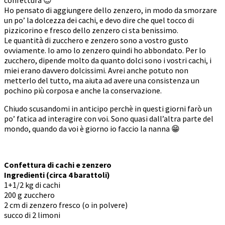
Ho pensato di aggiungere dello zenzero, in modo da smorzare
un po’ la dolcezza dei cachi, e devo dire che quel tocco di
pizzicorino e fresco dello zenzero ci sta benissimo.
Le quantità di zucchero e zenzero sono a vostro gusto
ovviamente. Io amo lo zenzero quindi ho abbondato. Per lo
zucchero, dipende molto da quanto dolci sono i vostri cachi, i
miei erano davvero dolcissimi. Avrei anche potuto non
metterlo del tutto, ma aiuta ad avere una consistenza un
pochino più corposa e anche la conservazione.
Chiudo scusandomi in anticipo perchè in questi giorni farò un
po’ fatica ad interagire con voi. Sono quasi dall’altra parte del
mondo, quando da voi è giorno io faccio la nanna 😁
Confettura di cachi e zenzero
Ingredienti (circa 4 barattoli)
1+1/2 kg di cachi
200 g zucchero
2 cm di zenzero fresco (o in polvere)
succo di 2 limoni