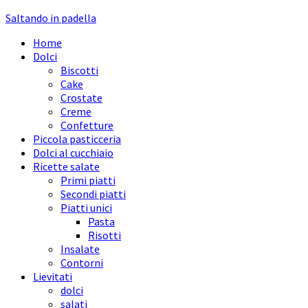
Saltando in padella
Home
Dolci
Biscotti
Cake
Crostate
Creme
Confetture
Piccola pasticceria
Dolci al cucchiaio
Ricette salate
Primi piatti
Secondi piatti
Piatti unici
Pasta
Risotti
Insalate
Contorni
Lievitati
dolci
salati