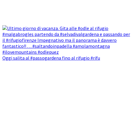
Oggi salita al #passogardena fino al rifugio #rifu