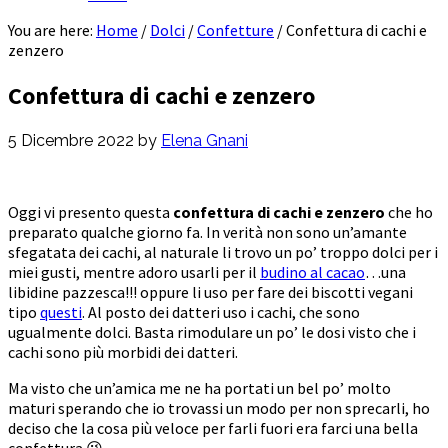
You are here:
Home
/
Dolci
/
Confetture
/
Confettura di cachi e
zenzero
Confettura di cachi e zenzero
5 Dicembre 2022
by
Elena Gnani
Oggi vi presento questa
confettura di cachi e zenzero
che ho
preparato qualche giorno fa. In verità non sono un’amante
sfegatata dei cachi, al naturale li trovo un po’ troppo dolci per i
miei gusti, mentre adoro usarli per il
budino al cacao
…una
libidine pazzesca!!! oppure li uso per fare dei biscotti vegani
tipo
questi
. Al posto dei datteri uso i cachi, che sono
ugualmente dolci. Basta rimodulare un po’ le dosi visto che i
cachi sono più morbidi dei datteri.
Ma visto che un’amica me ne ha portati un bel po’ molto
maturi sperando che io trovassi un modo per non sprecarli, ho
deciso che la cosa più veloce per farli fuori era farci una bella
confettura 😉