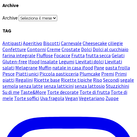
Archive
Archive
TAG
Antipasti
Aperitivo
Biscotti
Carnevale
Cheesecake
ciliegie
Confetture
Contorni
Creme
Crostate
Dolci
Dolci al cucchiaio
farina integrale
Fluffose
Focacce
Frutta
frutta secca
Gelati
Gluten-free
Ifood
Insalate
Legumi
Lievitati dolci
Lievitati
salati
Melagrane
Muffin
natale in casa ifood
Pane
pasta frolla
Pesce
Piatti unici
Piccola pasticceria
Plumcake
Premi
Primi
piatti
Regalini
Ricette base
Ricette tipiche
Riso
Secondi
segale
semola
senza latte
senza latticini
senza lattosio
Stuzzichini
Su di me
Taste&More
Torte decorate
Torte di frutta
Torte di
mele
Torte soffici
Uva fragola
Vegan
Vegetariano
Zuppe