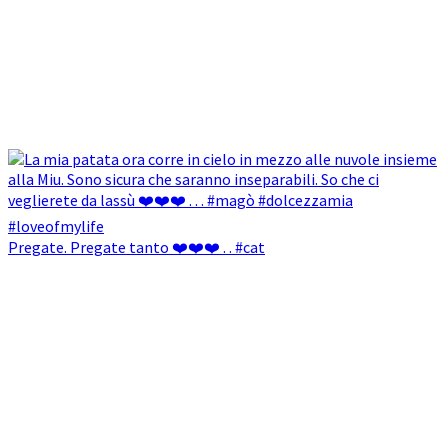
Pregate. Pregate tanto ❤️❤️❤️ . . #cat