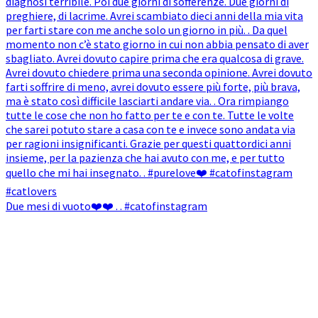
Due mesi di vuoto❤️❤️ . . #catofinstagram