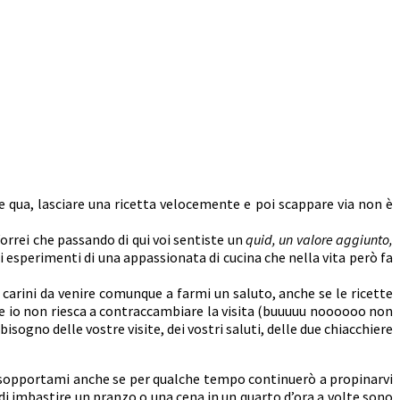
e qua, lasciare una ricetta velocemente e poi scappare via non è
Vorrei che passando di qui voi sentiste un
quid, un valore aggiunto,
li esperimenti di una appassionata di cucina che nella vita però fa
arini da venire comunque a farmi un saluto, anche se le ricette
e io non riesca a contraccambiare la visita (buuuuu noooooo non
sogno delle vostre visite, dei vostri saluti, delle due chiacchiere
da sopportami anche se per qualche tempo continuerò a propinarvi
à di imbastire un pranzo o una cena in un quarto d’ora a volte sono