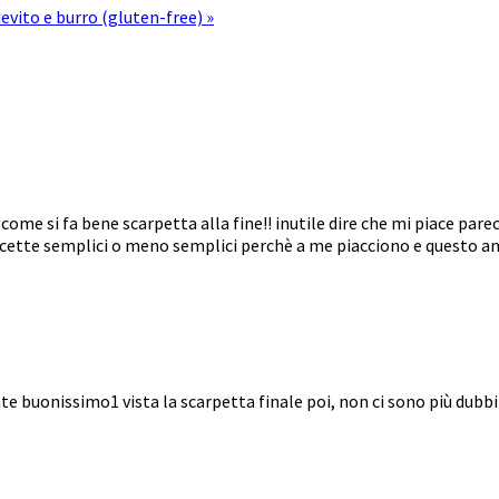
evito e burro (gluten-free) »
 si fa bene scarpetta alla fine!! inutile dire che mi piace parecc
 ricette semplici o meno semplici perchè a me piacciono e questo an
e buonissimo1 vista la scarpetta finale poi, non ci sono più dubbi