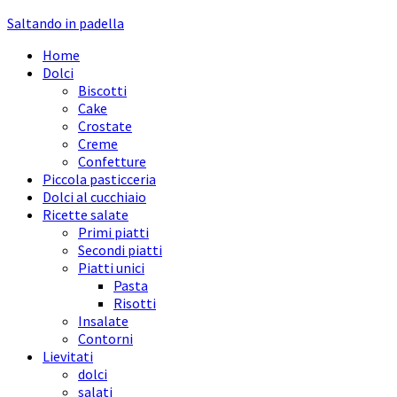
Saltando in padella
Home
Dolci
Biscotti
Cake
Crostate
Creme
Confetture
Piccola pasticceria
Dolci al cucchiaio
Ricette salate
Primi piatti
Secondi piatti
Piatti unici
Pasta
Risotti
Insalate
Contorni
Lievitati
dolci
salati