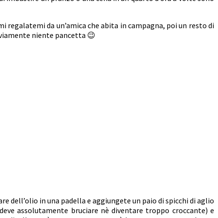
mi regalatemi da un’amica che abita in campagna, poi un resto di
 ovviamente niente pancetta 😉
dare dell’olio in una padella e aggiungete un paio di spicchi di aglio
non deve assolutamente bruciare nè diventare troppo croccante) e