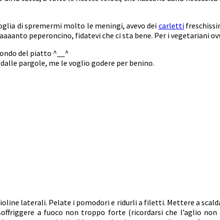
voglia di spremermi molto le meningi, avevo dei
carletti
freschissi
 taaaanto peperoncino, fidatevi che ci sta bene. Per i vegetariani
fondo del piatto ^__^
u dalle pargole, me le voglio godere per benino.
lioline laterali. Pelate i pomodori e ridurli a filetti. Mettere a scal
ate soffriggere a fuoco non troppo forte (ricordarsi che l’aglio 