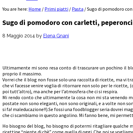
You are here:
Home
/
Primi piatti
/
Pasta
/
Sugo di pomodoro con 
Sugo di pomodoro con carletti, peperonci
8 Maggio 2014
by
Elena Gnani
Ultimamente mi sono resa conto di trascurare un pochino il blog
proprio il massimo.
Vorrei che il blog non fosse solo una raccolta di ricette, ma vi t
che vi facesse venire voglia di ritornare non solo per le ricette,
poi tutt’altro), ma anche per l’atmosfera che ci si respira.
Mi rendo conto che ultimamente la cosa non mi sta venendo molt
postate non sono eleganti, non sono originali, e a volte non s
si fa! maleducazione!!).Se fossi una foodblogger seria dovrei maga
che ci scambiamo in questo angolino. Mi fanno bene, mi permetto
Ho bisogno del blog, ho bisogno di potermi ritagliare qualche m
ricettine “niente di chè” come quella di oggi. Che poi se vogliamo