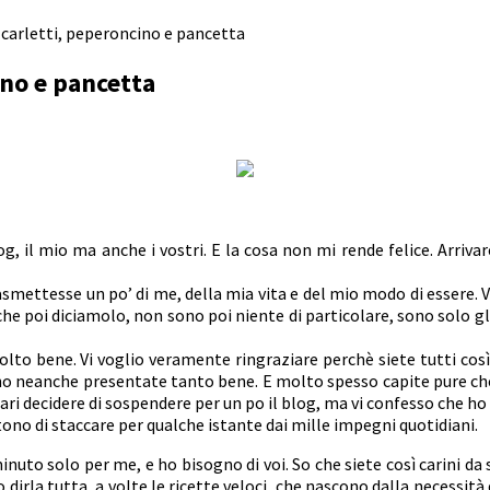
carletti, peperoncino e pancetta
no e pancetta
, il mio ma anche i vostri. E la cosa non mi rende felice. Arrivar
rasmettesse un po’ di me, della mia vita e del mio modo di essere. 
 (che poi diciamolo, non sono poi niente di particolare, sono solo g
o bene. Vi voglio veramente ringraziare perchè siete tutti così c
ono neanche presentate tanto bene. E molto spesso capite pure ch
ri decidere di sospendere per un po il blog, ma vi confesso che ho bi
no di staccare per qualche istante dai mille impegni quotidiani.
inuto solo per me, e ho bisogno di voi. So che siete così carini 
 dirla tutta, a volte le ricette veloci, che nascono dalla necessit