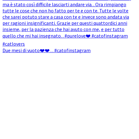
Due mesi di vuoto❤️❤️ . . #catofinstagram