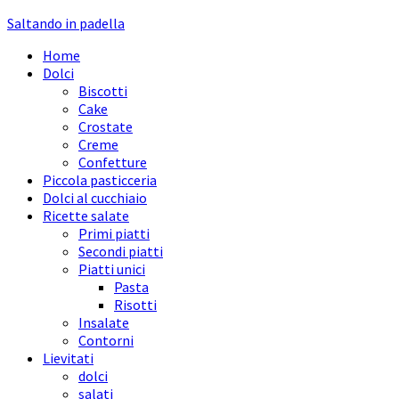
Saltando in padella
Home
Dolci
Biscotti
Cake
Crostate
Creme
Confetture
Piccola pasticceria
Dolci al cucchiaio
Ricette salate
Primi piatti
Secondi piatti
Piatti unici
Pasta
Risotti
Insalate
Contorni
Lievitati
dolci
salati