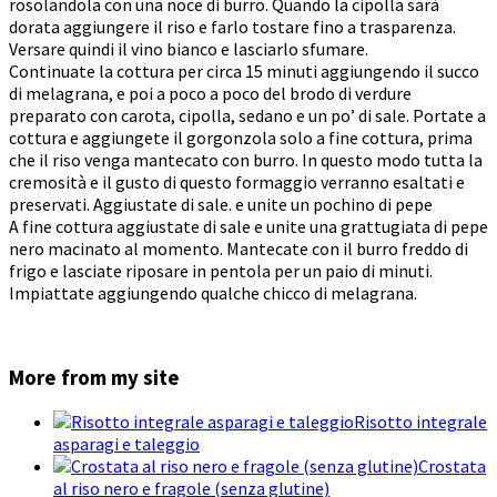
rosolandola con una noce di burro. Quando la cipolla sarà
dorata aggiungere il riso e farlo tostare fino a trasparenza.
Versare quindi il vino bianco e lasciarlo sfumare.
Continuate la cottura per circa 15 minuti aggiungendo il succo
di melagrana, e poi a poco a poco del brodo di verdure
preparato con carota, cipolla, sedano e un po’ di sale. Portate a
cottura e aggiungete il gorgonzola solo a fine cottura, prima
che il riso venga mantecato con burro. In questo modo tutta la
cremosità e il gusto di questo formaggio verranno esaltati e
preservati. Aggiustate di sale. e unite un pochino di pepe
A fine cottura aggiustate di sale e unite una grattugiata di pepe
nero macinato al momento. Mantecate con il burro freddo di
frigo e lasciate riposare in pentola per un paio di minuti.
Impiattate aggiungendo qualche chicco di melagrana.
More from my site
Risotto integrale
asparagi e taleggio
Crostata
al riso nero e fragole (senza glutine)