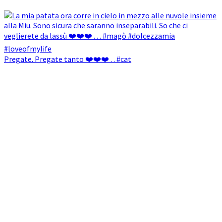
Pregate. Pregate tanto ❤️❤️❤️ . . #cat