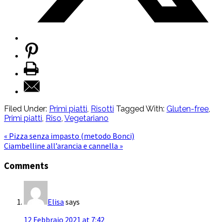
Filed Under:
Primi piatti
,
Risotti
Tagged With:
Gluten-free
,
Primi piatti
,
Riso
,
Vegetariano
« Pizza senza impasto (metodo Bonci)
Ciambelline all’arancia e cannella »
Comments
Elisa
says
12 Febbraio 2021 at 7:42