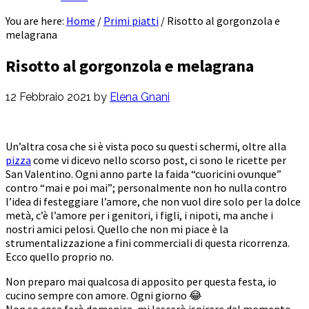
You are here:
Home
/
Primi piatti
/
Risotto al gorgonzola e
melagrana
Risotto al gorgonzola e melagrana
12 Febbraio 2021
by
Elena Gnani
Un’altra cosa che si è vista poco su questi schermi, oltre alla
pizza
come vi dicevo nello scorso post, ci sono le ricette per
San Valentino. Ogni anno parte la faida “cuoricini ovunque”
contro “mai e poi mai”; personalmente non ho nulla contro
l’idea di festeggiare l’amore, che non vuol dire solo per la dolce
metà, c’è l’amore per i genitori, i figli, i nipoti, ma anche i
nostri amici pelosi. Quello che non mi piace è la
strumentalizzazione a fini commerciali di questa ricorrenza.
Ecco quello proprio no.
Non preparo mai qualcosa di apposito per questa festa, io
cucino sempre con amore. Ogni giorno 😂
Non so cosa farò domenica, mi lascerò ispirare dal momento.