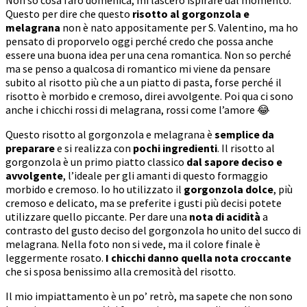
Questo per dire che questo
risotto al gorgonzola e
melagrana
non è nato appositamente per S. Valentino, ma ho
pensato di proporvelo oggi perché credo che possa anche
essere una buona idea per una cena romantica. Non so perché
ma se penso a qualcosa di romantico mi viene da pensare
subito al risotto più che a un piatto di pasta, forse perché il
risotto è morbido e cremoso, direi avvolgente. Poi qua ci sono
anche i chicchi rossi di melagrana, rossi come l’amore 😂
Questo risotto al gorgonzola e melagrana è
semplice da
preparare
e si realizza con
pochi ingredienti
. Il risotto al
gorgonzola è un primo piatto classico
dal sapore deciso e
avvolgente
, l’ideale per gli amanti di questo formaggio
morbido e cremoso. Io ho utilizzato il
gorgonzola dolce
, più
cremoso e delicato, ma se preferite i gusti più decisi potete
utilizzare quello piccante. Per dare una
nota di acidità
a
contrasto del gusto deciso del gorgonzola ho unito del succo di
melagrana. Nella foto non si vede, ma il colore finale è
leggermente rosato.
I chicchi danno quella nota croccante
che si sposa benissimo alla cremosità del risotto.
Il mio impiattamento è un po’ retrò, ma sapete che non sono