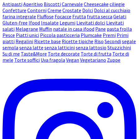
Antipasti
Aperitivo
Biscotti
Carnevale
Cheesecake
ciliegie
Confetture
Contorni
Creme
Crostate
Dolci
Dolci al cucchiaio
farina integrale
Fluffose
Focacce
Frutta
frutta secca
Gelati
Gluten-free
Ifood
Insalate
Legumi
Lievitati dolci
Lievitati
salati
Melagrane
Muffin
natale in casa ifood
Pane
pasta frolla
Pesce
Piatti unici
Piccola pasticceria
Plumcake
Premi
Primi
piatti
Regalini
Ricette base
Ricette tipiche
Riso
Secondi
segale
semola
senza latte
senza latticini
senza lattosio
Stuzzichini
Su di me
Taste&More
Torte decorate
Torte di frutta
Torte di
mele
Torte soffici
Uva fragola
Vegan
Vegetariano
Zuppe