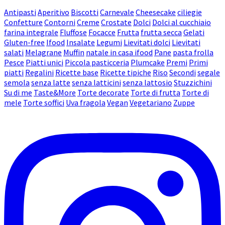
Antipasti
Aperitivo
Biscotti
Carnevale
Cheesecake
ciliegie
Confetture
Contorni
Creme
Crostate
Dolci
Dolci al cucchiaio
farina integrale
Fluffose
Focacce
Frutta
frutta secca
Gelati
Gluten-free
Ifood
Insalate
Legumi
Lievitati dolci
Lievitati
salati
Melagrane
Muffin
natale in casa ifood
Pane
pasta frolla
Pesce
Piatti unici
Piccola pasticceria
Plumcake
Premi
Primi
piatti
Regalini
Ricette base
Ricette tipiche
Riso
Secondi
segale
semola
senza latte
senza latticini
senza lattosio
Stuzzichini
Su di me
Taste&More
Torte decorate
Torte di frutta
Torte di
mele
Torte soffici
Uva fragola
Vegan
Vegetariano
Zuppe