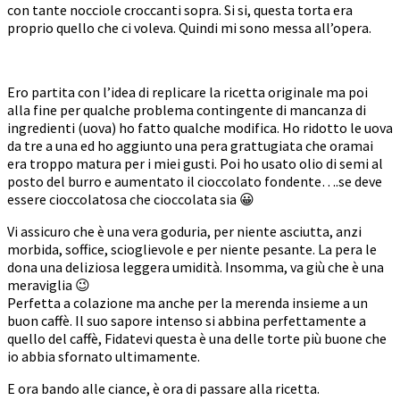
con tante nocciole croccanti sopra. Si si, questa torta era
proprio quello che ci voleva. Quindi mi sono messa all’opera.
Ero partita con l’idea di replicare la ricetta originale ma poi
alla fine per qualche problema contingente di mancanza di
ingredienti (uova) ho fatto qualche modifica. Ho ridotto le uova
da tre a una ed ho aggiunto una pera grattugiata che oramai
era troppo matura per i miei gusti. Poi ho usato olio di semi al
posto del burro e aumentato il cioccolato fondente….se deve
essere cioccolatosa che cioccolata sia 😀
Vi assicuro che è una vera goduria, per niente asciutta, anzi
morbida, soffice, scioglievole e per niente pesante. La pera le
dona una deliziosa leggera umidità. Insomma, va giù che è una
meraviglia 😉
Perfetta a colazione ma anche per la merenda insieme a un
buon caffè. Il suo sapore intenso si abbina perfettamente a
quello del caffè, Fidatevi questa è una delle torte più buone che
io abbia sfornato ultimamente.
E ora bando alle ciance, è ora di passare alla ricetta.