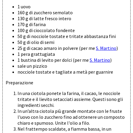
1 uovo
160 g di zucchero semolato
130 g di latte fresco intero
170 g di farina
100 g di cioccolato fondente
50 g di nocciole tostate e tritate abbastanza fini
50 g di olio di semi
25 g di cacao amaro in polvere (per me
S. Martino
)
1 pera grattugiata
1 bustina di levito per dolci (per me
S. Martino
)
sale un pizzico
nocciole tostate e tagliate a metà per guarnire
Preparazione
In una ciotola ponete la farina, il cacao, le nocciole
tritate e il lievito setacciati assieme. Questi sono gli
ingredienti secchi.
In un’altra ciotola più grande montate con le fruste
l'uovo con lo zucchero fino ad ottenere un composto
chiaro e spumoso. Unite l'olio a filo.
Nel frattempo scaldate, a fiamma bassa, in un