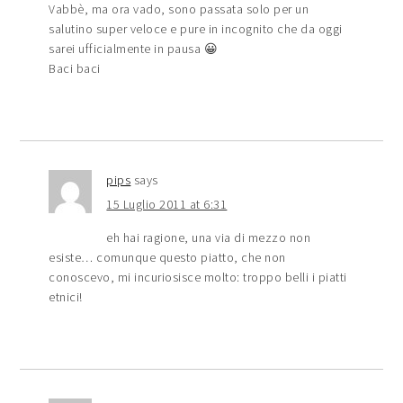
Vabbè, ma ora vado, sono passata solo per un
salutino super veloce e pure in incognito che da oggi
sarei ufficialmente in pausa 😀
Baci baci
pips
says
15 Luglio 2011 at 6:31
eh hai ragione, una via di mezzo non
esiste… comunque questo piatto, che non
conoscevo, mi incuriosisce molto: troppo belli i piatti
etnici!