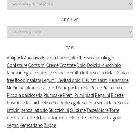
Categorie
ARCHIVE
Archive
TAG
Antipasti
Aperitivo
Biscotti
Carnevale
Cheesecake
ciliegie
Confetture
Contorni
Creme
Crostate
Dolci
Dolci al cucchiaio
farina integrale
Fluffose
Focacce
Frutta
frutta secca
Gelati
Gluten-
free
Ifood
Insalate
Legumi
Lievitati dolci
Lievitati salati
Melagrane
Muffin
natale in casa ifood
Pane
pasta frolla
Pesce
Piatti unici
Piccola pasticceria
Plumcake
Premi
Primi piatti
Regalini
Ricette
base
Ricette tipiche
Riso
Secondi
segale
semola
senza latte
senza
latticini
senza lattosio
Stuzzichini
Su di me
Taste&More
Torte
decorate
Torte di frutta
Torte di mele
Torte soffici
Uva fragola
Vegan
Vegetariano
Zuppe