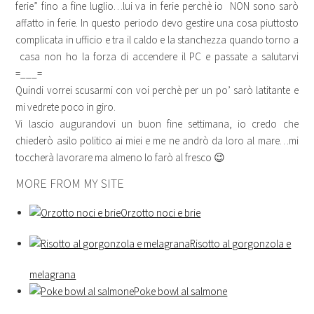
ferie” fino a fine luglio…lui va in ferie perchè io NON sono sarò
affatto in ferie. In questo periodo devo gestire una cosa piuttosto
complicata in ufficio e tra il caldo e la stanchezza quando torno a
casa non ho la forza di accendere il PC e passate a salutarvi
=___=
Quindi vorrei scusarmi con voi perchè per un po’ sarò latitante e
mi vedrete poco in giro.
Vi lascio augurandovi un buon fine settimana, io credo che
chiederò asilo politico ai miei e me ne andrò da loro al mare…mi
toccherà lavorare ma almeno lo farò al fresco 😉
MORE FROM MY SITE
Orzotto noci e brie
Risotto al gorgonzola e
melagrana
Poke bowl al salmone