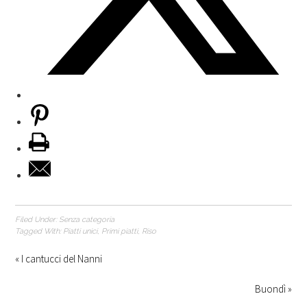
Filed Under:
Senza categoria
Tagged With:
Piatti unici
,
Primi piatti
,
Riso
« I cantucci del Nanni
Buondì »