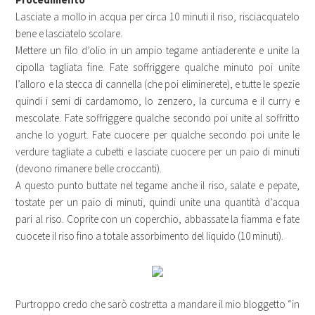
Lasciate a mollo in acqua per circa 10 minuti il riso, risciacquatelo
bene e lasciatelo scolare.
Mettere un filo d’olio in un ampio tegame antiaderente e unite la
cipolla tagliata fine. Fate soffriggere qualche minuto poi unite
l’alloro e la stecca di cannella (che poi eliminerete), e tutte le spezie
quindi i semi di cardamomo, lo zenzero, la curcuma e il curry e
mescolate. Fate soffriggere qualche secondo poi unite al soffritto
anche lo yogurt. Fate cuocere per qualche secondo poi unite le
verdure tagliate a cubetti e lasciate cuocere per un paio di minuti
(devono rimanere belle croccanti).
A questo punto buttate nel tegame anche il riso, salate e pepate,
tostate per un paio di minuti, quindi unite una quantità d’acqua
pari al riso. Coprite con un coperchio, abbassate la fiamma e fate
cuocete il riso fino a totale assorbimento del liquido (10 minuti).
Purtroppo credo che sarò costretta a mandare il mio bloggetto “in