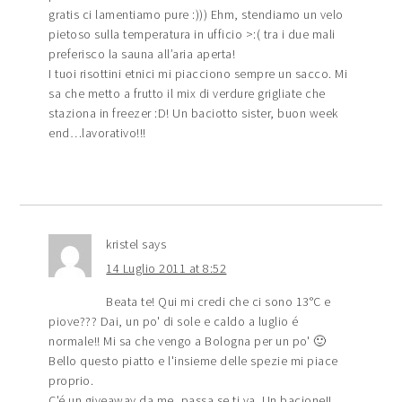
gratis ci lamentiamo pure :))) Ehm, stendiamo un velo
pietoso sulla temperatura in ufficio >:( tra i due mali
preferisco la sauna all’aria aperta!
I tuoi risottini etnici mi piacciono sempre un sacco. Mi
sa che metto a frutto il mix di verdure grigliate che
staziona in freezer :D! Un baciotto sister, buon week
end…lavorativo!!!
kristel
says
14 Luglio 2011 at 8:52
Beata te! Qui mi credi che ci sono 13°C e
piove??? Dai, un po' di sole e caldo a luglio é
normale!! Mi sa che vengo a Bologna per un po' 🙂
Bello questo piatto e l'insieme delle spezie mi piace
proprio.
C'é un giveaway da me, passa se ti va. Un bacione!!