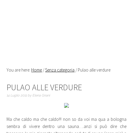
You are here:
Home
/
Senza categoria
/
Pulao alle verdure
PULAO ALLE VERDURE
14 Luglio 2011
by
Elena Gnani
Ma che caldo ma che caldo!!! non so da voi ma qua a bologna
sembra di vivere dentro una sauna….anzi si può dire che