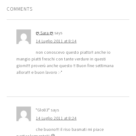
COMMENTS
ღ Sara ღ
says
14 Luglio 2011 at 8:14
non conoscevo questo piatto!! anche io
mangio piatti freschi con tante verdure in questi
giorni!!! proverù anche questo !! Buon fine settimana
allora!!! e buon lavoro :-*
°Glo83°
says
14 Luglio 2011 at 8:24
che buono!!! il riso basmati mi piace