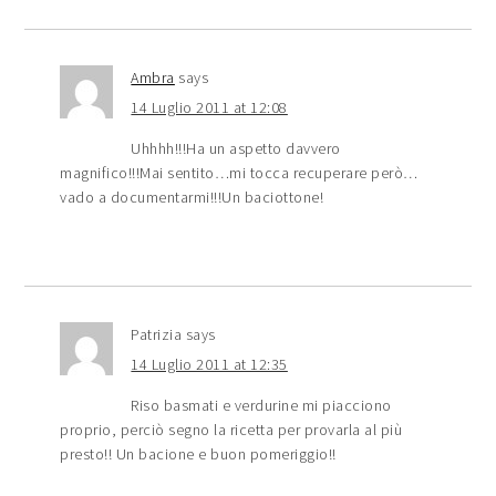
Ambra
says
14 Luglio 2011 at 12:08
Uhhhh!!!Ha un aspetto davvero
magnifico!!!Mai sentito…mi tocca recuperare però…
vado a documentarmi!!!Un baciottone!
Patrizia
says
14 Luglio 2011 at 12:35
Riso basmati e verdurine mi piacciono
proprio, perciò segno la ricetta per provarla al più
presto!! Un bacione e buon pomeriggio!!