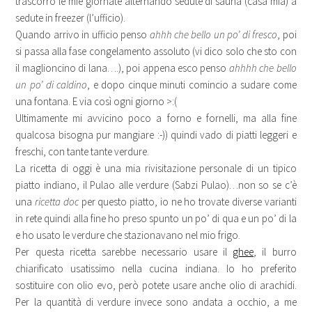
trascorro le mie giornate alternando sedute di sauna (casa mia) a
sedute in freezer (l’ufficio).
Quando arrivo in ufficio penso
ahhh che bello un po’ di fresco
, poi
si passa alla fase congelamento assoluto (vi dico solo che sto con
il maglioncino di lana….), poi appena esco penso
ahhhh che bello
un po’ di caldino
, e dopo cinque minuti comincio a sudare come
una fontana. E via così ogni giorno >:(
Ultimamente mi avvicino poco a forno e fornelli, ma alla fine
qualcosa bisogna pur mangiare :-)) quindi vado di piatti leggeri e
freschi, con tante tante verdure.
La ricetta di oggi è una mia rivisitazione personale di un tipico
piatto indiano, il Pulao alle verdure (Sabzi Pulao)…non so se c’è
una
ricetta doc
per questo piatto, io ne ho trovate diverse varianti
in rete quindi alla fine ho preso spunto un po’ di qua e un po’ di la
e ho usato le verdure che stazionavano nel mio frigo.
Per questa ricetta sarebbe necessario usare il
ghee
, il burro
chiarificato usatissimo nella cucina indiana. Io ho preferito
sostituire con olio evo, però potete usare anche olio di arachidi.
Per la quantità di verdure invece sono andata a occhio, a me