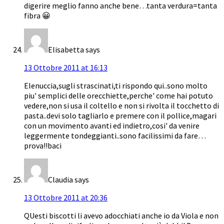
digerire meglio fanno anche bene…tanta verdura=tanta
fibra 😀
Elisabetta
says
13 Ottobre 2011 at 16:13
Elenuccia,sugli strascinati,ti rispondo qui..sono molto
piu' semplici delle orecchiette,perche' come hai potuto
vedere,non si usa il coltello e non si rivolta il tocchetto di
pasta..devi solo tagliarlo e premere con il pollice,magari
con un movimento avanti ed indietro,cosi' da venire
leggermente tondeggianti..sono facilissimi da fare…
prova!!baci
Claudia
says
13 Ottobre 2011 at 20:36
QUesti biscotti li avevo adocchiati anche io da Viola e non