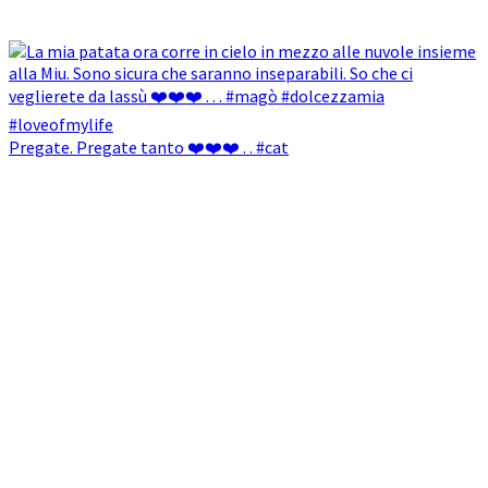
Pregate. Pregate tanto ❤️❤️❤️ . . #cat