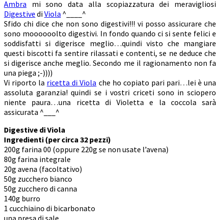
Ambra
mi sono data alla scopiazzatura dei meravigliosi
Digestive
di
Viola
^____^
Sfido chi dice che non sono digestivi!!! vi posso assicurare che
sono moooooolto digestivi. In fondo quando ci si sente felici e
soddisfatti si digerisce meglio…quindi visto che mangiare
questi biscotti fa sentire rilassati e contenti, se ne deduce che
si digerisce anche meglio. Secondo me il ragionamento non fa
una piega ;-))))
Vi riporto la
ricetta di Viola
che ho copiato pari pari…lei è una
assoluta garanzia! quindi se i vostri criceti sono in sciopero
niente paura…una ricetta di Violetta e la coccola sarà
assicurata ^___^
Digestive di Viola
Ingredienti (per circa 32 pezzi)
200g farina 00 (oppure 220g se non usate l’avena)
80g farina integrale
20g avena (facoltativo)
50g zucchero bianco
50g zucchero di canna
140g burro
1 cucchiaino di bicarbonato
una presa di sale