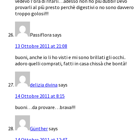
vedevo l'ora di rifarli…adesso non ho più dubbi! Devo
provarli al più presto perchè digestivi o no sono davvero
troppo golosi!!!
Passiflora
says
13 Ottobre 2011 at 21:08
buoni, anche io li ho visti e mi sono brillati gli occhi..
adoro quelli comprati, fatti in casa chissà che bontà!
delizia divina
says
14 Ottobre 2011 at 8:15
buoni…da provare…brava!!!
Günther
says
14 Ottobre 2011 at 12:47