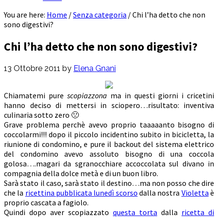
You are here:
Home
/
Senza categoria
/
Chi l’ha detto che non
sono digestivi?
Chi l’ha detto che non sono digestivi?
13 Ottobre 2011
by
Elena Gnani
Chiamatemi pure
scopiazzona
ma in questi giorni i cricetini
hanno deciso di mettersi in sciopero…risultato: inventiva
culinaria sotto zero 🙁
Grave problema perchè avevo proprio taaaaanto bisogno di
coccolarmi!!! dopo il piccolo incidentino subito in bicicletta, la
riunione di condomino, e pure il backout del sistema elettrico
del condomino avevo assoluto bisogno di una coccola
golosa….magari da sgranocchiare accoccolata sul divano in
compagnia della dolce metà e di un buon libro.
Sarà stato il caso, sarà stato il destino…ma non posso che dire
che la
ricettina pubblicata lunedì scorso
dalla nostra
Violetta
è
proprio cascata a fagiolo.
Quindi dopo aver scopiazzato
questa torta
dalla
ricetta di