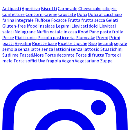
Antipasti
Aperitivo
Biscotti
Carnevale
Cheesecake
ciliegie
Confetture
Contorni
Creme
Crostate
Dolci
Dolci al cucchiaio
farina integrale
Fluffose
Focacce
Frutta
frutta secca
Gelati
Gluten-free
Ifood
Insalate
Legumi
Lievitati dolci
Lievitati
salati
Melagrane
Muffin
natale in casa ifood
Pane
pasta frolla
Pesce
Piatti unici
Piccola pasticceria
Plumcake
Premi
Primi
piatti
Regalini
Ricette base
Ricette tipiche
Riso
Secondi
segale
semola
senza latte
senza latticini
senza lattosio
Stuzzichini
Su di me
Taste&More
Torte decorate
Torte di frutta
Torte di
mele
Torte soffici
Uva fragola
Vegan
Vegetariano
Zuppe