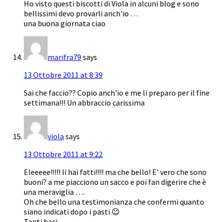
Ho visto questi biscotti di Viola in alcuni blog e sono
bellissimi devo provarli anch'io …
una buona giornata ciao
marifra79
says
13 Ottobre 2011 at 8:39
Sai che faccio?? Copio anch'io e me li preparo per il fine
settimana!!! Un abbraccio carissima
viola
says
13 Ottobre 2011 at 9:22
Eleeeee!!!!! li hai fatti!!!! ma che bello! E' vero che sono
buoni? a me piacciono un sacco e poi fan digerire che è
una meraviglia ….
Oh che bello una testimonianza che confermi quanto
siano indicati dopo i pasti 😉
Tanti baci