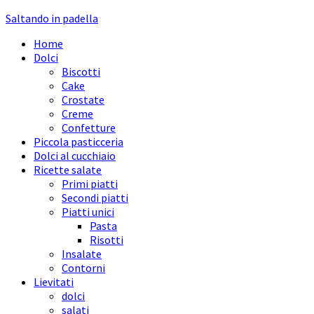
Saltando in padella
Home
Dolci
Biscotti
Cake
Crostate
Creme
Confetture
Piccola pasticceria
Dolci al cucchiaio
Ricette salate
Primi piatti
Secondi piatti
Piatti unici
Pasta
Risotti
Insalate
Contorni
Lievitati
dolci
salati