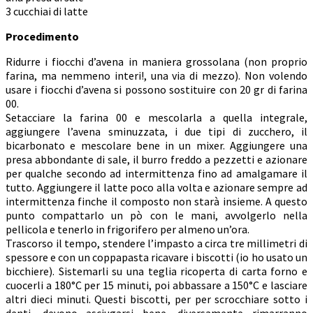
3 cucchiai di latte
Procedimento
Ridurre i fiocchi d’avena in maniera grossolana (non proprio
farina, ma nemmeno interi!, una via di mezzo). Non volendo
usare i fiocchi d’avena si possono sostituire con 20 gr di farina
00.
Setacciare la farina 00 e mescolarla a quella integrale,
aggiungere l’avena sminuzzata, i due tipi di zucchero, il
bicarbonato e mescolare bene in un mixer. Aggiungere una
presa abbondante di sale, il burro freddo a pezzetti e azionare
per qualche secondo ad intermittenza fino ad amalgamare il
tutto. Aggiungere il latte poco alla volta e azionare sempre ad
intermittenza finche il composto non starà insieme. A questo
punto compattarlo un pò con le mani, avvolgerlo nella
pellicola e tenerlo in frigorifero per almeno un’ora.
Trascorso il tempo, stendere l’impasto a circa tre millimetri di
spessore e con un coppapasta ricavare i biscotti (io ho usato un
bicchiere). Sistemarli su una teglia ricoperta di carta forno e
cuocerli a 180°C per 15 minuti, poi abbassare a 150°C e lasciare
altri dieci minuti. Questi biscotti, per per scrocchiare sotto i
denti, devono asciugarsi bene, diversamente rimarranno