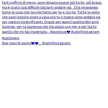
Due mesi di vuoto❤️❤️ . . #catofinstagram