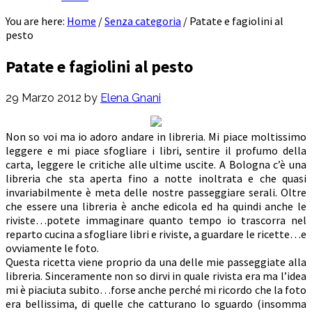
You are here:
Home
/
Senza categoria
/
Patate e fagiolini al
pesto
Patate e fagiolini al pesto
29 Marzo 2012
by
Elena Gnani
Non so voi ma io adoro andare in libreria. Mi piace moltissimo
leggere e mi piace sfogliare i libri, sentire il profumo della
carta, leggere le critiche alle ultime uscite. A Bologna c’è una
libreria che sta aperta fino a notte inoltrata e che quasi
invariabilmente è meta delle nostre passeggiare serali. Oltre
che essere una libreria è anche edicola ed ha quindi anche le
riviste…potete immaginare quanto tempo io trascorra nel
reparto cucina a sfogliare libri e riviste, a guardare le ricette…e
ovviamente le foto.
Questa ricetta viene proprio da una delle mie passeggiate alla
libreria. Sinceramente non so dirvi in quale rivista era ma l’idea
mi è piaciuta subito…forse anche perché mi ricordo che la foto
era bellissima, di quelle che catturano lo sguardo (insomma