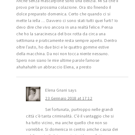
Anche senza mascarpone sono una delizia. Mi sa che li
provo per la prossima colazione. Ora sto finendo il
dolce preparato domenica. Certo che quando ci si
mette la iella … Davvero ci sono stati tutti quei furti? Io
devo dire che vivo ancora in una realtà felice. Pensa
che ho la saracinesca del box rotta da circa una
settimana e praticamente resta sempre aperto. Dentro
oltre l’auto, ho due bici e le quattro gomme estive
della macchina. Da noi non tocca niente nessuno.
Spero non siano le mie ultime parole famose
ahahahahh un abbraccio Elena, a presto
Elena Gnani
says
23 Gennaio 2018 at 17:12
Sei fortunata, purtroppo nelle grandi
città c’è tanta criminalità. C’è il vantaggio che si
ha tutto vicino, ma anche quello che non so
vorrebbe. Si domenica in centro amche causa dei