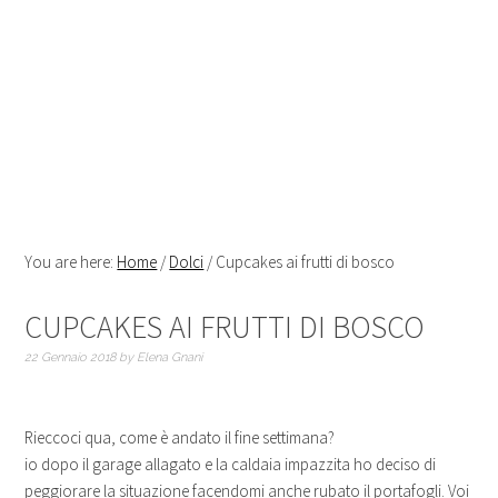
You are here:
Home
/
Dolci
/
Cupcakes ai frutti di bosco
CUPCAKES AI FRUTTI DI BOSCO
22 Gennaio 2018
by
Elena Gnani
Rieccoci qua, come è andato il fine settimana?
io dopo il garage allagato e la caldaia impazzita ho deciso di
peggiorare la situazione facendomi anche rubato il portafogli. Voi