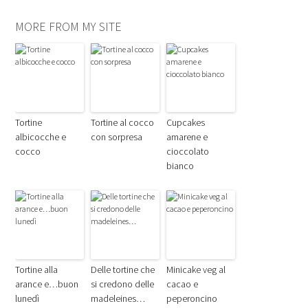
MORE FROM MY SITE
Tortine
Tortine al cocco
Cupcakes
albicocche e
con sorpresa
amarene e
cocco
cioccolato
bianco
Tortine alla
Delle tortine che
Minicake veg al
arance e…buon
si credono delle
cacao e
lunedì
madeleines…
peperoncino