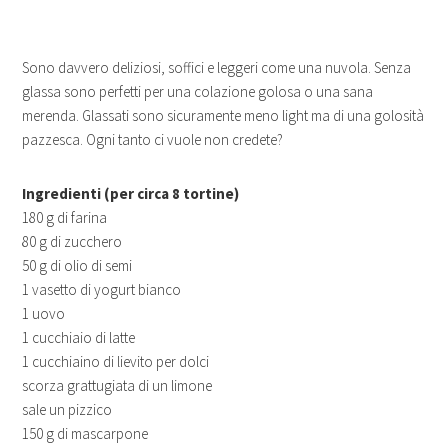
Sono davvero deliziosi, soffici e leggeri come una nuvola. Senza
glassa sono perfetti per una colazione golosa o una sana
merenda. Glassati sono sicuramente meno light ma di una golosità
pazzesca. Ogni tanto ci vuole non credete?
Ingredienti (per circa 8 tortine)
180 g di farina
80 g di zucchero
50 g di olio di semi
1 vasetto di yogurt bianco
1 uovo
1 cucchiaio di latte
1 cucchiaino di lievito per dolci
scorza grattugiata di un limone
sale un pizzico
150 g di mascarpone