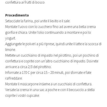
confettura ai frutti di bosco
Procedimento
Setacciate la farina, poi unite il lievito e il sale.
Montate l’uovo con lo zucchero fino ad avere una bella crema
gonfia e chiara. Unite l’olio continuando a montare e poi lo
yogurt.
Aggiungete le polveri a più riprese, quindi unite il latte e la scorza di
limone.
Mettete un cucchiaino di impasto nel pirottino, poi un pochino di
confettura e coprite con un’altro cucchiaino di impasto. Dovrete
arrivare a circa 2/3 del pirottino.
Infornate a 170 C per circa 15 – 20 minuti, poi sfornate e fate
raffreddare.
Montate il mascarpone insieme a un cucchiaio di confettura.
Versate la crema in una sac a poche e con il beccuccio a stella
coprite i vostri cupcake.