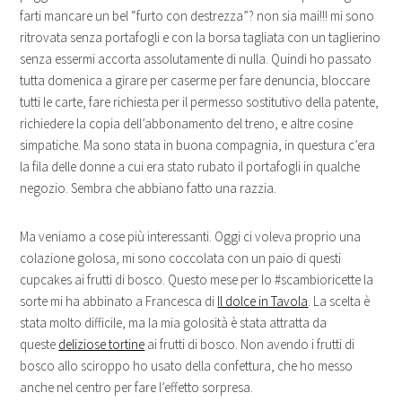
farti mancare un bel “furto con destrezza”? non sia mai!!! mi sono
ritrovata senza portafogli e con la borsa tagliata con un taglierino
senza essermi accorta assolutamente di nulla. Quindi ho passato
tutta domenica a girare per caserme per fare denuncia, bloccare
tutti le carte, fare richiesta per il permesso sostitutivo della patente,
richiedere la copia dell’abbonamento del treno, e altre cosine
simpatiche. Ma sono stata in buona compagnia, in questura c’era
la fila delle donne a cui era stato rubato il portafogli in qualche
negozio. Sembra che abbiano fatto una razzia.
Ma veniamo a cose più interessanti. Oggi ci voleva proprio una
colazione golosa, mi sono coccolata con un paio di questi
cupcakes ai frutti di bosco. Questo mese per lo #scambioricette la
sorte mi ha abbinato a Francesca di
Il dolce in Tavola
. La scelta è
stata molto difficile, ma la mia golosità è stata attratta da
queste
deliziose tortine
ai frutti di bosco. Non avendo i frutti di
bosco allo sciroppo ho usato della confettura, che ho messo
anche nel centro per fare l’effetto sorpresa.