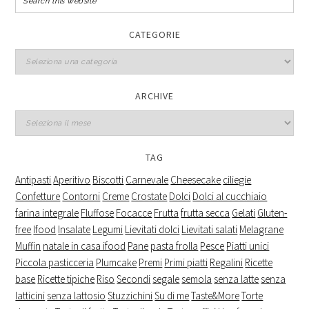
CATEGORIE
Categorie
ARCHIVE
Archive
TAG
Antipasti
Aperitivo
Biscotti
Carnevale
Cheesecake
ciliegie
Confetture
Contorni
Creme
Crostate
Dolci
Dolci al cucchiaio
farina integrale
Fluffose
Focacce
Frutta
frutta secca
Gelati
Gluten-
free
Ifood
Insalate
Legumi
Lievitati dolci
Lievitati salati
Melagrane
Muffin
natale in casa ifood
Pane
pasta frolla
Pesce
Piatti unici
Piccola pasticceria
Plumcake
Premi
Primi piatti
Regalini
Ricette
base
Ricette tipiche
Riso
Secondi
segale
semola
senza latte
senza
latticini
senza lattosio
Stuzzichini
Su di me
Taste&More
Torte