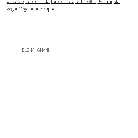
decorate
Torte di frutta
Torte di mele
Torte soffici
Uva fragola
Vegan
Vegetariano
Zuppe
ELENA_GNANI