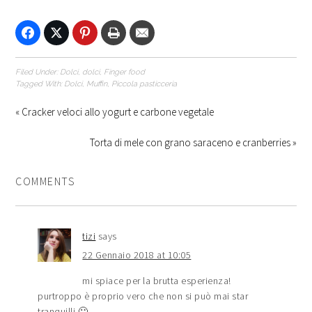
Filed Under:
Dolci
,
dolci
,
Finger food
Tagged With:
Dolci
,
Muffin
,
Piccola pasticceria
« Cracker veloci allo yogurt e carbone vegetale
Torta di mele con grano saraceno e cranberries »
COMMENTS
tizi
says
22 Gennaio 2018 at 10:05
mi spiace per la brutta esperienza!
purtroppo è proprio vero che non si può mai star
tranquilli 🙁