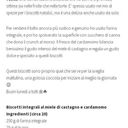
ottima sia nelle frolle che nelle torte. E’ spesso usato nei mix di
spezie per i biscotti natalizi, ma è una delizia anche usato da solo.
Per rendere il tutto ancora più rustico e genuino ho usato farina
integrale, e poi ho spolverato la superficIe con zucchero di canna
che dona il crunch al morso. Il fresco del cardamomo bilancia
benissimo il gusto intenso del miele di castagno e regala un gusto
dolce e speziato a questi biscotti.
Questi biscotti sono proprio quel che serve per la sveglia
mattutina, una golosa coccola per iniziare al meglio la giornata
😉
Buon lunedì a tutti 🌼☘
Biscotti integrali al miele di castagno e cardamomo
Ingredienti (circa 20)
250 g di farina integrale
75 g di burro