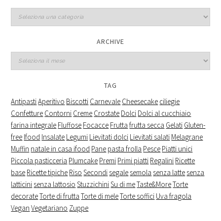
Categorie
ARCHIVE
Archive
TAG
Antipasti
Aperitivo
Biscotti
Carnevale
Cheesecake
ciliegie
Confetture
Contorni
Creme
Crostate
Dolci
Dolci al cucchiaio
farina integrale
Fluffose
Focacce
Frutta
frutta secca
Gelati
Gluten-
free
Ifood
Insalate
Legumi
Lievitati dolci
Lievitati salati
Melagrane
Muffin
natale in casa ifood
Pane
pasta frolla
Pesce
Piatti unici
Piccola pasticceria
Plumcake
Premi
Primi piatti
Regalini
Ricette
base
Ricette tipiche
Riso
Secondi
segale
semola
senza latte
senza
latticini
senza lattosio
Stuzzichini
Su di me
Taste&More
Torte
decorate
Torte di frutta
Torte di mele
Torte soffici
Uva fragola
Vegan
Vegetariano
Zuppe