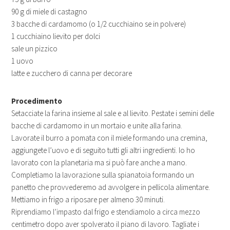
90 g di miele di castagno
3 bacche di cardamomo (o 1/2 cucchiaino se in polvere)
1 cucchiaino lievito per dolci
sale un pizzico
1 uovo
latte e zucchero di canna per decorare
Procedimento
Setacciate la farina insieme al sale e al lievito. Pestate i semini delle
bacche di cardamomo in un mortaio e unite alla farina.
Lavorate il burro a pomata con il miele formando una cremina,
aggiungete l’uovo e di seguito tutti gli altri ingredienti. Io ho
lavorato con la planetaria ma si può fare anche a mano.
Completiamo la lavorazione sulla spianatoia formando un
panetto che provvederemo ad avvolgere in pellicola alimentare.
Mettiamo in frigo a riposare per almeno 30 minuti.
Riprendiamo l’impasto dal frigo e stendiamolo a circa mezzo
centimetro dopo aver spolverato il piano di lavoro. Tagliate i