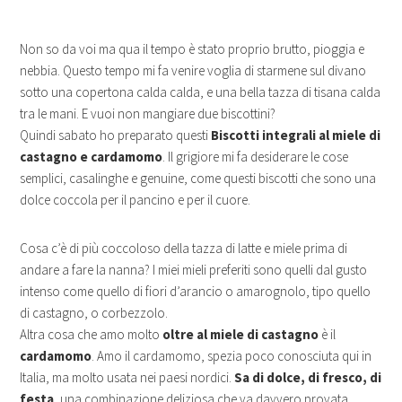
Non so da voi ma qua il tempo è stato proprio brutto, pioggia e
nebbia. Questo tempo mi fa venire voglia di starmene sul divano
sotto una copertona calda calda, e una bella tazza di tisana calda
tra le mani. E vuoi non mangiare due biscottini?
Quindi sabato ho preparato questi
Biscotti integrali al miele di
castagno e cardamomo
. Il grigiore mi fa desiderare le cose
semplici, casalinghe e genuine, come questi biscotti che sono una
dolce coccola per il pancino e per il cuore.
Cosa c’è di più coccoloso della tazza di latte e miele prima di
andare a fare la nanna? I miei mieli preferiti sono quelli dal gusto
intenso come quello di fiori d’arancio o amarognolo, tipo quello
di castagno, o corbezzolo.
Altra cosa che amo molto
oltre al miele di castagno
è il
cardamomo
. Amo il cardamomo, spezia poco conosciuta qui in
Italia, ma molto usata nei paesi nordici.
Sa di dolce, di fresco, di
festa
, una combinazione deliziosa che va davvero provata,