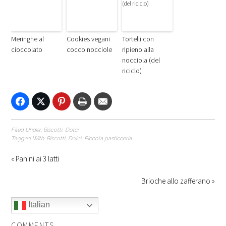
Meringhe al
Cookies vegani
Tortelli con
cioccolato
cocco nocciole
ripieno alla
nocciola (del
riciclo)
Filed Under:
Biscotti
,
Dolci
Tagged With:
Biscotti
,
Dolci
,
Piccola pasticceria
« Panini ai 3 latti
Brioche allo zafferano »
Italian
COMMENTS