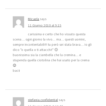
Micaela
says
11 Giugno 2010 at 9:15
carissima e certo che ho vissuto questa
scena… ogni giorno la vivo… ma… questi uomini,
sempre incontentabili!!! tu però sei stata brava… io gli
dico "o quella o ti attacchi!" 🙂
buonissima sia la ciambella che la cremina… e
stupenda quella ciotolina che hai usato per la crema
😉
bacii
stefania.confidential
says