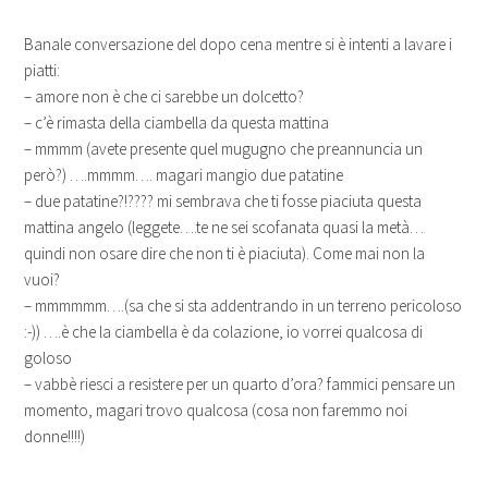
Banale conversazione del dopo cena mentre si è intenti a lavare i
piatti:
– amore non è che ci sarebbe un dolcetto?
– c’è rimasta della ciambella da questa mattina
– mmmm (avete presente quel mugugno che preannuncia un
però?) ….mmmm…. magari mangio due patatine
– due patatine?!???? mi sembrava che ti fosse piaciuta questa
mattina angelo (leggete….te ne sei scofanata quasi la metà…
quindi non osare dire che non ti è piaciuta). Come mai non la
vuoi?
– mmmmmm….(sa che si sta addentrando in un terreno pericoloso
:-)) ….è che la ciambella è da colazione, io vorrei qualcosa di
goloso
– vabbè riesci a resistere per un quarto d’ora? fammici pensare un
momento, magari trovo qualcosa (cosa non faremmo noi
donne!!!!)