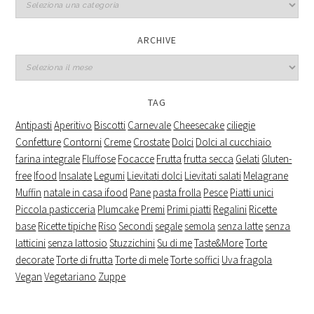
ARCHIVE
Archive
TAG
Antipasti
Aperitivo
Biscotti
Carnevale
Cheesecake
ciliegie
Confetture
Contorni
Creme
Crostate
Dolci
Dolci al cucchiaio
farina integrale
Fluffose
Focacce
Frutta
frutta secca
Gelati
Gluten-
free
Ifood
Insalate
Legumi
Lievitati dolci
Lievitati salati
Melagrane
Muffin
natale in casa ifood
Pane
pasta frolla
Pesce
Piatti unici
Piccola pasticceria
Plumcake
Premi
Primi piatti
Regalini
Ricette
base
Ricette tipiche
Riso
Secondi
segale
semola
senza latte
senza
latticini
senza lattosio
Stuzzichini
Su di me
Taste&More
Torte
decorate
Torte di frutta
Torte di mele
Torte soffici
Uva fragola
Vegan
Vegetariano
Zuppe