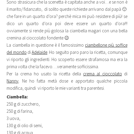
Sono strasicura che la scenetta è capitata anche a voi…e se non è
il marito/ fidanzato, di solito queste richieste arrivano dal papà 🙂
che fare in un quarto d’ora? perchè mica mi può resistere di più! se
dico un quarto d’ora poi deve essere un quarto d’ora!!!
ovviamente si rende più golosa la ciambella magari con una bella
cremina al cioccolato fondente 😉
La ciambella in questione è il famosissimo
ciambellone più soffice
del mondo
di
Adelaide
. Ho seguito paro paro la ricetta, comunque
vi riporto gli ingredienti. Ho scoperto essere strafamosa ma era la
prima volta che la facevo….veramente sofficissima.
Per la crema ho usato la ricetta della
crema al cioccolato
di
Nanny
. Ne ho fatta metà dose e apportato qualche piccola
modifica, quindi vi riporto le mie varianti tra parentesi.
Ciambella:
250 g di zucchero,
250 g di farina,
3 uova,
130 g di olio di semi,
130 g di acqua,