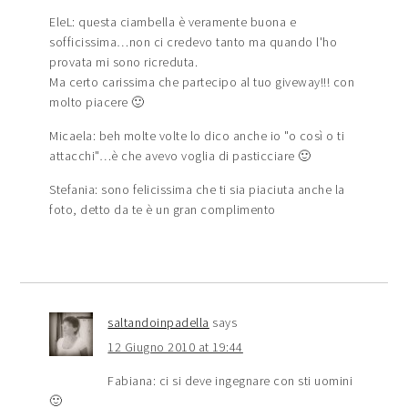
EleL: questa ciambella è veramente buona e
sofficissima…non ci credevo tanto ma quando l'ho
provata mi sono ricreduta.
Ma certo carissima che partecipo al tuo giveway!!! con
molto piacere 🙂
Micaela: beh molte volte lo dico anche io "o così o ti
attacchi"…è che avevo voglia di pasticciare 🙂
Stefania: sono felicissima che ti sia piaciuta anche la
foto, detto da te è un gran complimento
saltandoinpadella
says
12 Giugno 2010 at 19:44
Fabiana: ci si deve ingegnare con sti uomini
🙂