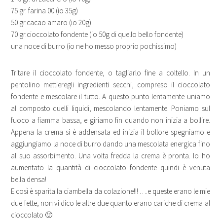
75 gr. farina 00 (io 35g)
50 gr.cacao amaro (io 20g)
70 gr.cioccolato fondente (io 50g di quello bello fondente)
una noce di burro (io ne ho messo proprio pochissimo)
Tritare il cioccolato fondente, o tagliarlo fine a coltello. In un
pentolino mettieregli ingredienti secchi, compreso il cioccolato
fondente e mescolare il tutto. A questo punto lentamente uniamo
al composto quelli liquidi, mescolando lentamente. Poniamo sul
fuoco a fiamma bassa, e giriamo fin quando non inizia a bollire.
Appena la crema si è addensata ed inizia il bollore spegniamo e
aggiungiamo la noce di burro dando una mescolata energica fino
al suo assorbimento. Una volta fredda la crema è pronta. Io ho
aumentato la quantità di cioccolato fondente quindi è venuta
bella densa!
E così è sparita la ciambella da colazione!!! ….e queste erano le mie
due fette, non vi dico le altre due quanto erano cariche di crema al
cioccolato 🙂