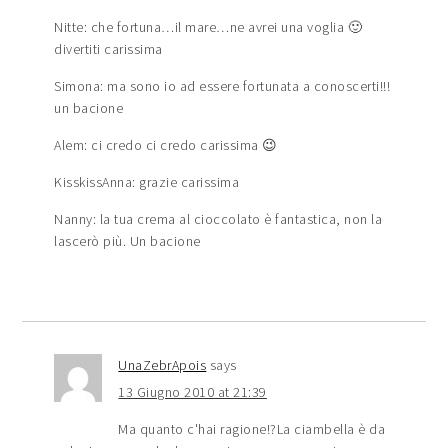
Nitte: che fortuna…il mare…ne avrei una voglia 🙂
divertiti carissima
Simona: ma sono io ad essere fortunata a conoscerti!!!
un bacione
Alem: ci credo ci credo carissima 😉
KisskissAnna: grazie carissima
Nanny: la tua crema al cioccolato è fantastica, non la
lascerò più. Un bacione
UnaZebrApois
says
13 Giugno 2010 at 21:39
Ma quanto c'hai ragione!?La ciambella è da