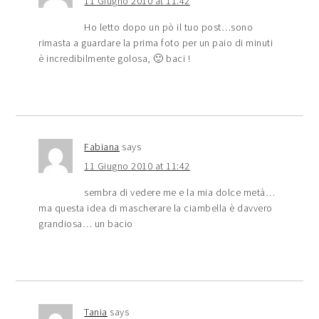
11 Giugno 2010 at 11:42
Ho letto dopo un pò il tuo post…sono
rimasta a guardare la prima foto per un paio di minuti
è incredibilmente golosa, 🙂 baci !
Fabiana
says
11 Giugno 2010 at 11:42
sembra di vedere me e la mia dolce metà…
ma questa idea di mascherare la ciambella è davvero
grandiosa… un bacio
Tania
says