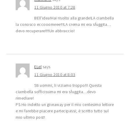
11 Giugno 2010 at 7:28
BEll'idea!Hai risolto alla grande!LA ciambella
la conosco eccooomeee!!!LA crema mi era sfuggita…
devo recuperare!!!!Un abbraccio!
ELel
says
11 Giugno 2010 at 8:03
Sti uomini, li viziamo troppo!!! Questa
ciambella sofficissima mi era sfuggita…devo
rimediare!
PS Ho indetto un giveaway per il mio centesimo lettore
e mi farebbe piacere partecipassi; è scritto tutto sul
mio ultimo post!