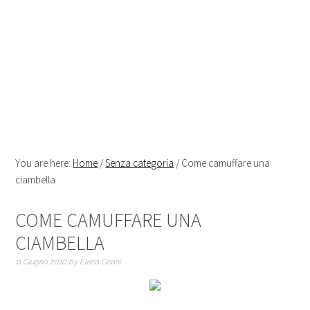
You are here:
Home
/
Senza categoria
/
Come camuffare una
ciambella
COME CAMUFFARE UNA
CIAMBELLA
11 Giugno 2010
by
Elena Gnani