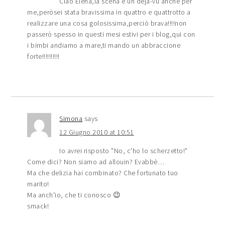
Ciao Elena,la scena è un deja-vu anche per
me,peròsei stata bravissima in quattro e quattrotto a
realizzare una cosa golosissima,perciò brava!!!!non
passerò spesso in questi mesi estivi per i blog,qui con
i bimbi andiamo a mare,ti mando un abbraccione
forte!!!!!!!!!!
Simona
says
12 Giugno 2010 at 10:51
Io avrei risposto "No, c'ho lo scherzetto!"
Come dici? Non siamo ad allouin? Evabbè…
Ma che delizia hai combinato? Che fortunato tuo
marito!
Ma anch'io, che ti conosco 😉
smack!