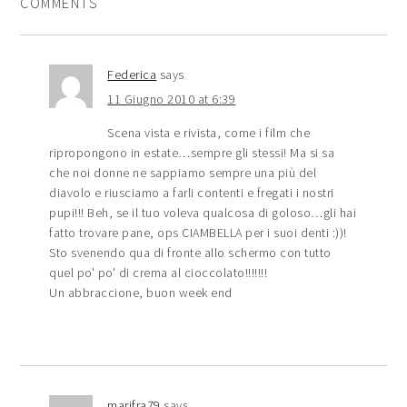
COMMENTS
Federica
says
11 Giugno 2010 at 6:39
Scena vista e rivista, come i film che
ripropongono in estate…sempre gli stessi! Ma si sa
che noi donne ne sappiamo sempre una più del
diavolo e riusciamo a farli contenti e fregati i nostri
pupi!!! Beh, se il tuo voleva qualcosa di goloso…gli hai
fatto trovare pane, ops CIAMBELLA per i suoi denti :))!
Sto svenendo qua di fronte allo schermo con tutto
quel po' po' di crema al cioccolato!!!!!!!
Un abbraccione, buon week end
marifra79
says