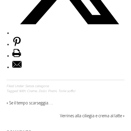
Filed Under:
Senza categoria
Tagged With:
Creme
,
Dolci
,
Premi
,
Torte soffici
« Se il tempo scarseggia….
Verrines alla ciliegia e crema al latte »