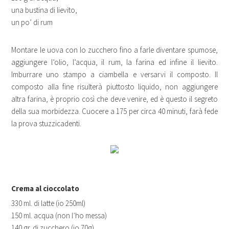
una bustina di lievito,
un po’ di rum
Montare le uova con lo zucchero fino a farle diventare spumose,
aggiungere l’olio, l’acqua, il rum, la farina ed infine il lievito.
Imburrare uno stampo a ciambella e versarvi il composto. Il
composto alla fine risulterà piuttosto liquido, non aggiungere
altra farina, è proprio così che deve venire, ed è questo il segreto
della sua morbidezza. Cuocere a 175 per circa 40 minuti, farà fede
la prova stuzzicadenti.
Crema al cioccolato
330 ml. di latte (io 250ml)
150 ml. acqua (non l’ho messa)
140 gr. di zucchero (io 70g)