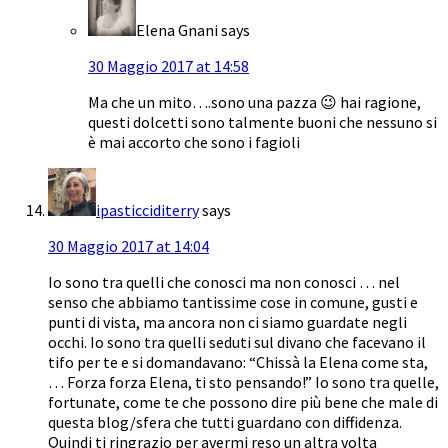
Elena Gnani
says
30 Maggio 2017 at 14:58
Ma che un mito….sono una pazza 😉 hai ragione,
questi dolcetti sono talmente buoni che nessuno si
è mai accorto che sono i fagioli
ipasticciditerry
says
30 Maggio 2017 at 14:04
Io sono tra quelli che conosci ma non conosci … nel
senso che abbiamo tantissime cose in comune, gusti e
punti di vista, ma ancora non ci siamo guardate negli
occhi. Io sono tra quelli seduti sul divano che facevano il
tifo per te e si domandavano: “Chissà la Elena come sta,
… Forza forza Elena, ti sto pensando!” Io sono tra quelle,
fortunate, come te che possono dire più bene che male di
questa blog/sfera che tutti guardano con diffidenza.
Quindi ti ringrazio per avermi reso un altra volta