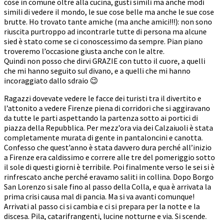
cose in comune oltre alla cucina, gusti simili ma anche modi
simili di vedere il mondo, le sue cose belle ma anche le sue cose
brutte. Ho trovato tante amiche (ma anche amici!!!): non sono
riuscita purtroppo ad incontrarle tutte di persona ma alcune
sied è stato come se ci conoscessimo da sempre. Pian piano
troveremo l’occasione giusta anche con le altre.
Quindi non posso che dirvi GRAZIE con tutto il cuore, a quelli
che mi hanno seguito sul divano, e a quelli che mi hanno
incoraggiato dallo sdraio 😉
Ragazzi dovevate vedere le facce dei turisti tra il divertito e
l’attonito a vedere Firenze piena di corridori che si aggiravano
da tutte le parti aspettando la partenza sotto ai portici di
piazza della Repubblica. Per mezz’ora via dei Calzaiuoli è stata
completamente murata di gente in pantaloncini e canotta.
Confesso che quest’anno è stata davvero dura perché all’inizio
a Firenze era caldissimo e correre alle tre del pomeriggio sotto
il sole di questi giorni è terribile. Poi finalmente verso le sei si è
rinfrescato anche perché eravamo saliti in collina. Dopo Borgo
San Lorenzo si sale fino al passo della Colla, e qua è arrivata la
prima crisi causa mal di pancia. Ma si va avanti comunque!
Arrivati al passo ci si cambia e ci si prepara per la notte e la
discesa. Pila, catarifrangenti, lucine notturne e via. Si scende.