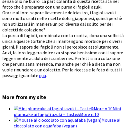
senza olio ne burro. La particolarità di questa ricetta sta nel
fatto che è preparata con una purea di fagioli azuki.
Grazie al loro sapore lievemente dolciastro, i fagioli azuki
sono molto usati nelle ricette dolci giapponesi, quindi perchè
non utilizzarli in maniera un po’ diversa dal solito per dei
dolcetti da colazione?
La purea di fagioli, combinata con la ricotta, dona una sofficità
unica a queste tortine che si mantengono morbide per diversi
giorni. Il sapore dei fagioli non si percepisce assolutamente.
Anzi, la loro leggera dolcezza si sposa benissimo con il sapore
leggermente acidulo dei cranberries. Perfetti sia a colazione
che per una sana merenda, ma anche per chi è a dieta ma non
vuole rinunciare a un dolcetto. Per la ricetta e le foto di tutti i
passaggi guardate
qua
.
More from my site
Mini
plumcake ai fagioli azuki – Taste&More n.10
Mousse al
cioccolato con aquafaba (vegan)