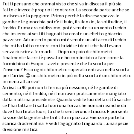
Tutti pensano che oramai visto che si va in discesa il più sia
fatto e invece è proprio il contrario. La seconda parte anche se
in discesa è la peggiore. Primo perché la discesa spezza le
gambe e le ginocchia poi c’è il buio, il silenzio, la solitudine, il
freddo. Prima era caldissimo, poi è venuto su un vento freddo
che insieme ai vestiti bagnati ha creato un effetto ghiaccio
pazzesco. Ad un certo punto mi è venuto un attacco di freddo
che mi ha fatto correre con i brividi e i denti che battevano
senza riuscire a fermarli… Dopo un paio di chilometri
finalmente la crisi è passata e ho cominciato a fare come la
formichina di Esopo…avete presente che fa scorta per
l’inverno? Ecco ogni chilometro superato entrava nella scorta
per l’arrivo 😉 un chilometro in più nella scorta è un chilometro
in meno all’arrivo!
Arrivati a 90 poi non ti ferma più nessuno, né le gambe di
cemento, né il freddo, né il non aver praticamente mangiato
dalla mattina precedente. Quando vedi le luci della città sai che
ce l’hai fatta e ti salta fuori una forza che non sai neanche da
dove l’hai tirata fuori, tu che ti sentivi uno straccio. E poi senti
la voce della gente che fa il tifo in piazza a Faenza e parte la
scarica di adrenalina. E vedi l’agognato traguardo…una specie
di visione mistica.