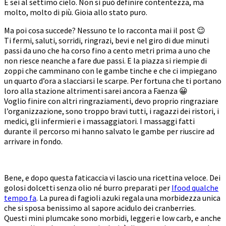
E sei al settimo cielo. Non si può definire contentezza, ma
molto, molto di più. Gioia allo stato puro.
Ma poi cosa succede? Nessuno te lo racconta mai il post 😉
Ti fermi, saluti, sorridi, ringrazi, bevi e nel giro di due minuti
passi da uno che ha corso fino a cento metri prima a uno che
non riesce neanche a fare due passi. E la piazza si riempie di
zoppi che camminano con le gambe tinche e che ci impiegano
un quarto d’ora a slacciarsi le scarpe. Per fortuna che ti portano
loro alla stazione altrimenti sarei ancora a Faenza 😀
Voglio finire con altri ringraziamenti, devo proprio ringraziare
l’organizzazione, sono troppo bravi tutti, i ragazzi dei ristori, i
medici, gli infermieri e i massaggiatori. I massaggi fatti
durante il percorso mi hanno salvato le gambe per riuscire ad
arrivare in fondo.
Bene, e dopo questa faticaccia vi lascio una ricettina veloce. Dei
golosi dolcetti senza olio né burro preparati per
Ifood qualche
tempo fa
. La purea di fagioli azuki regala una morbidezza unica
che si sposa benissimo al sapore acidulo dei cranberries.
Questi mini plumcake sono morbidi, leggeri e low carb, e anche