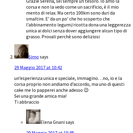
Grazie Serena, sei sempre un tesoro. Io amo la
corsa e non la vedo come un sacrificio, è il mio
mento di relax. Ma certo 100km sono duri da
smaltire. E’ da un po’ che ho scoperto che
l’abbinamento legumi/ricotta dona una leggerezza
unica ai dolci senza dover aggiungere alcun tipo di
grasso. Provali perchè sono deliziosi
Simo
says
29 Maggio 2017 at 10:42
un’esperienza unica e speciale, immagino…no, io e la
corsa proprio non andiamo d’accordo, ma uno di questi
cake me lo papperei anche adesso 😉
Sei una grande amica mia!
Ti abbraccio
Elena Gnani
says
29 Maggio 2017 at 10:48