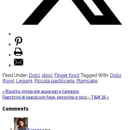
Filed Under:
Dolci
,
dolci
,
Finger food
Tagged With:
Dolci
,
Ifood
,
Legumi
,
Piccola pasticceria
,
Plumcake
« Risotto integrale asparagi e taleggio
Fagottini di speck con fave, pecorino e noci – T&M 26 »
Comments
Serena
says