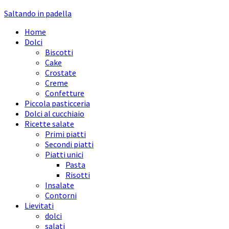
Saltando in padella
Home
Dolci
Biscotti
Cake
Crostate
Creme
Confetture
Piccola pasticceria
Dolci al cucchiaio
Ricette salate
Primi piatti
Secondi piatti
Piatti unici
Pasta
Risotti
Insalate
Contorni
Lievitati
dolci
salati