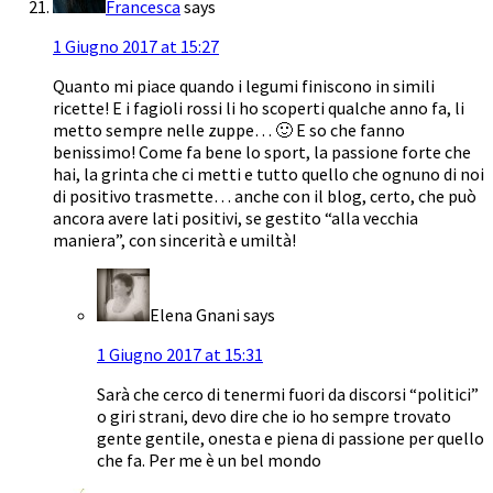
Francesca
says
1 Giugno 2017 at 15:27
Quanto mi piace quando i legumi finiscono in simili
ricette! E i fagioli rossi li ho scoperti qualche anno fa, li
metto sempre nelle zuppe… 🙂 E so che fanno
benissimo! Come fa bene lo sport, la passione forte che
hai, la grinta che ci metti e tutto quello che ognuno di noi
di positivo trasmette… anche con il blog, certo, che può
ancora avere lati positivi, se gestito “alla vecchia
maniera”, con sincerità e umiltà!
Elena Gnani
says
1 Giugno 2017 at 15:31
Sarà che cerco di tenermi fuori da discorsi “politici”
o giri strani, devo dire che io ho sempre trovato
gente gentile, onesta e piena di passione per quello
che fa. Per me è un bel mondo