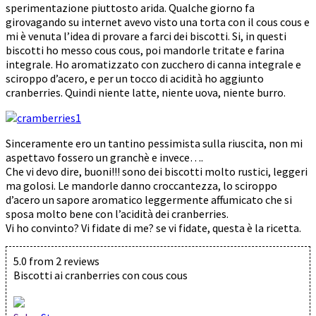
sperimentazione piuttosto arida. Qualche giorno fa
girovagando su internet avevo visto una torta con il cous cous e
mi è venuta l’idea di provare a farci dei biscotti. Si, in questi
biscotti ho messo cous cous, poi mandorle tritate e farina
integrale. Ho aromatizzato con zucchero di canna integrale e
sciroppo d’acero, e per un tocco di acidità ho aggiunto
cranberries. Quindi niente latte, niente uova, niente burro.
Sinceramente ero un tantino pessimista sulla riuscita, non mi
aspettavo fossero un granchè e invece….
Che vi devo dire, buoni!!! sono dei biscotti molto rustici, leggeri
ma golosi. Le mandorle danno croccantezza, lo sciroppo
d’acero un sapore aromatico leggermente affumicato che si
sposa molto bene con l’acidità dei cranberries.
Vi ho convinto? Vi fidate di me? se vi fidate, questa è la ricetta.
5.0
from
2
reviews
Biscotti ai cranberries con cous cous