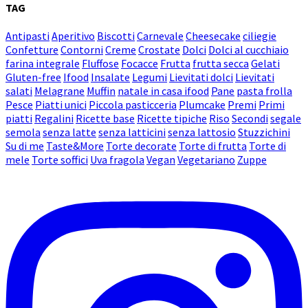
TAG
Antipasti
Aperitivo
Biscotti
Carnevale
Cheesecake
ciliegie
Confetture
Contorni
Creme
Crostate
Dolci
Dolci al cucchiaio
farina integrale
Fluffose
Focacce
Frutta
frutta secca
Gelati
Gluten-free
Ifood
Insalate
Legumi
Lievitati dolci
Lievitati
salati
Melagrane
Muffin
natale in casa ifood
Pane
pasta frolla
Pesce
Piatti unici
Piccola pasticceria
Plumcake
Premi
Primi
piatti
Regalini
Ricette base
Ricette tipiche
Riso
Secondi
segale
semola
senza latte
senza latticini
senza lattosio
Stuzzichini
Su di me
Taste&More
Torte decorate
Torte di frutta
Torte di
mele
Torte soffici
Uva fragola
Vegan
Vegetariano
Zuppe