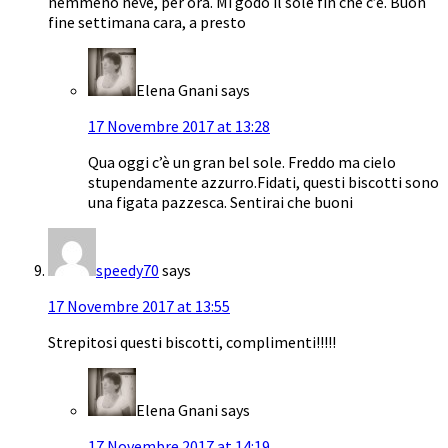
nemmeno neve, per ora. Mi godo il sole fin che c’è. Buon
fine settimana cara, a presto
Elena Gnani
says
17 Novembre 2017 at 13:28
Qua oggi c’è un gran bel sole. Freddo ma cielo
stupendamente azzurro.Fidati, questi biscotti sono
una figata pazzesca. Sentirai che buoni
speedy70
says
17 Novembre 2017 at 13:55
Strepitosi questi biscotti, complimenti!!!!!
Elena Gnani
says
17 Novembre 2017 at 14:19