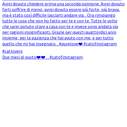
Due mesi di vuoto❤️❤️ . . #catofinstagram