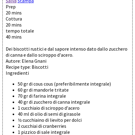
Salva
Stampa
Prep
20 mins
Cottura
20 mins
tempo totale
40 mins
Dei biscotti rustici e dal sapore intenso dato dallo zucchero
di canna e dallo sciroppo d'acero.
Autore:
Elena Gnani
Recipe type:
Biscotti
Ingredienti
50 gr di cous cous (preferibilmente integrale)
60 gr di mandorle tritate
70 gr di farina integrale
40 gr di zucchero di canna integrale
1 cucchiaio di sciroppo d'acero
40 ml di olio di semi di girasole
½ cucchiaino di lievito per dolci
2 cucchiai di cranberries
1 pizzico di sale integrale