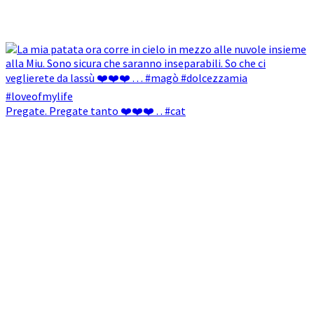
Pregate. Pregate tanto ❤️❤️❤️ . . #cat