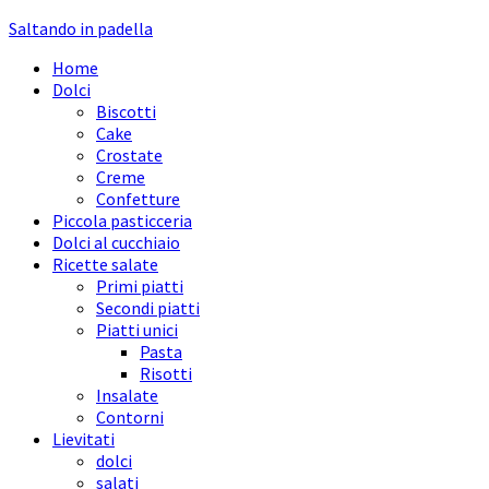
Saltando in padella
Home
Dolci
Biscotti
Cake
Crostate
Creme
Confetture
Piccola pasticceria
Dolci al cucchiaio
Ricette salate
Primi piatti
Secondi piatti
Piatti unici
Pasta
Risotti
Insalate
Contorni
Lievitati
dolci
salati