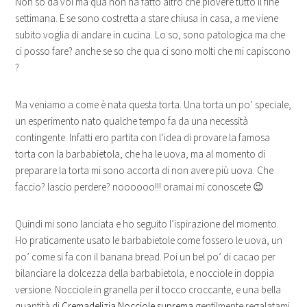
Non so da voi ma qua non ha fatto altro che piovere tutto il fine
settimana. E se sono costretta a stare chiusa in casa, a me viene
subito voglia di andare in cucina. Lo so, sono patologica ma che
ci posso fare? anche se so che qua ci sono molti che mi capiscono
?
Ma veniamo a come è nata questa torta. Una torta un po’ speciale,
un esperimento nato qualche tempo fa da una necessità
contingente. Infatti ero partita con l’idea di provare la famosa
torta con la barbabietola, che ha le uova, ma al momento di
preparare la torta mi sono accorta di non avere più uova. Che
faccio? lascio perdere? noooooo!!! oramai mi conoscete 😉
Quindi mi sono lanciata e ho seguito l’ispirazione del momento.
Ho praticamente usato le barbabietole come fossero le uova, un
po’ come si fa con il banana bread. Poi un bel po’ di cacao per
bilanciare la dolcezza della barbabietola, e nocciole in doppia
versione. Nocciole in granella per il tocco croccante, e una bella
quantità di
Cremadelizia Nocciole suprema
gentilmente regalatami