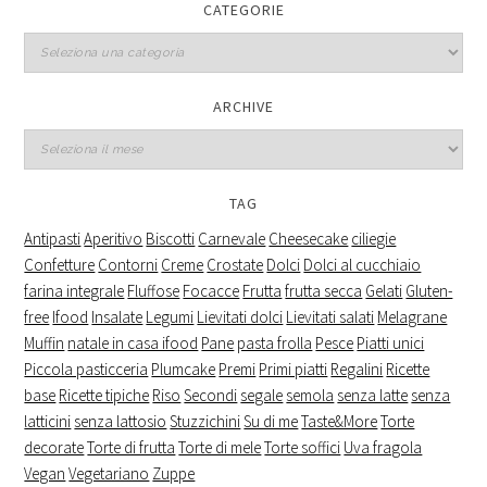
CATEGORIE
Categorie
ARCHIVE
Archive
TAG
Antipasti
Aperitivo
Biscotti
Carnevale
Cheesecake
ciliegie
Confetture
Contorni
Creme
Crostate
Dolci
Dolci al cucchiaio
farina integrale
Fluffose
Focacce
Frutta
frutta secca
Gelati
Gluten-
free
Ifood
Insalate
Legumi
Lievitati dolci
Lievitati salati
Melagrane
Muffin
natale in casa ifood
Pane
pasta frolla
Pesce
Piatti unici
Piccola pasticceria
Plumcake
Premi
Primi piatti
Regalini
Ricette
base
Ricette tipiche
Riso
Secondi
segale
semola
senza latte
senza
latticini
senza lattosio
Stuzzichini
Su di me
Taste&More
Torte
decorate
Torte di frutta
Torte di mele
Torte soffici
Uva fragola
Vegan
Vegetariano
Zuppe