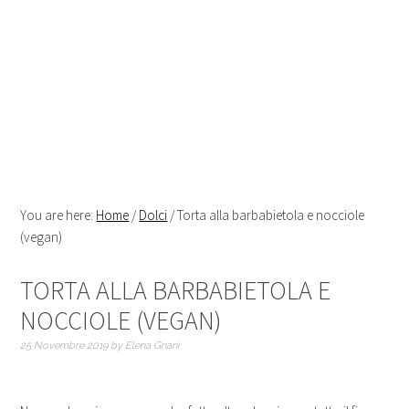
You are here:
Home
/
Dolci
/
Torta alla barbabietola e nocciole
(vegan)
TORTA ALLA BARBABIETOLA E
NOCCIOLE (VEGAN)
25 Novembre 2019
by
Elena Gnani