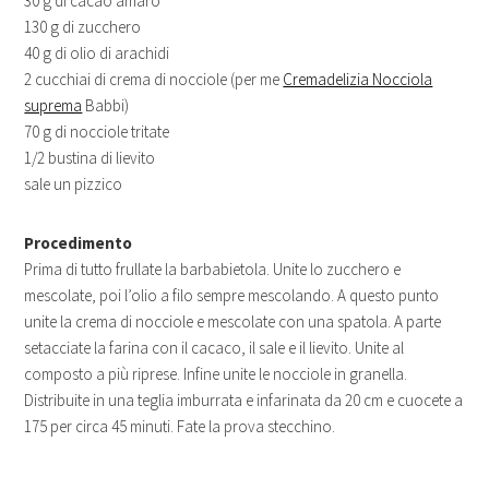
30 g di cacao amaro
130 g di zucchero
40 g di olio di arachidi
2 cucchiai di crema di nocciole (per me
Cremadelizia Nocciola
suprema
Babbi)
70 g di nocciole tritate
1/2 bustina di lievito
sale un pizzico
Procedimento
Prima di tutto frullate la barbabietola. Unite lo zucchero e
mescolate, poi l’olio a filo sempre mescolando. A questo punto
unite la crema di nocciole e mescolate con una spatola. A parte
setacciate la farina con il cacaco, il sale e il lievito. Unite al
composto a più riprese. Infine unite le nocciole in granella.
Distribuite in una teglia imburrata e infarinata da 20 cm e cuocete a
175 per circa 45 minuti. Fate la prova stecchino.