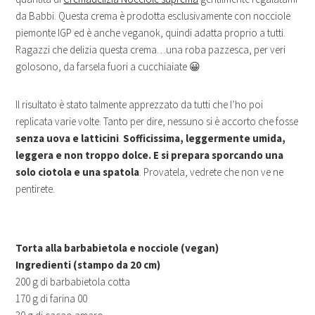
da Babbi. Questa crema è prodotta esclusivamente con nocciole
piemonte IGP ed è anche veganok, quindi adatta proprio a tutti.
Ragazzi che delizia questa crema…una roba pazzesca, per veri
golosono, da farsela fuori a cucchiaiate 😀
Il risultato è stato talmente apprezzato da tutti che l’ho poi
replicata varie volte. Tanto per dire, nessuno si è accorto che fosse
senza uova e latticini
.
Sofficissima, leggermente umida,
leggera e non troppo dolce. E si prepara sporcando una
solo ciotola e una spatola
. Provatela, vedrete che non ve ne
pentirete.
Torta alla barbabietola e nocciole (vegan)
Ingredienti (stampo da 20 cm)
200 g di barbabietola cotta
170 g di farina 00