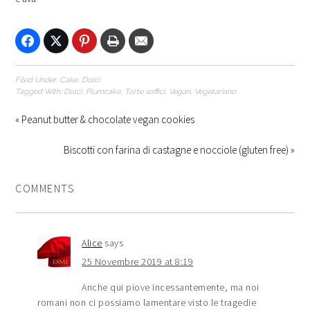
Filed Under:
Cake
,
Dolci
Tagged With:
Dolci
,
Plumcake
,
Torte soffici
,
Vegan
,
Vegetariano
« Peanut butter & chocolate vegan cookies
Biscotti con farina di castagne e nocciole (gluten free) »
COMMENTS
Alice
says
25 Novembre 2019 at 8:19
Anche qui piove incessantemente, ma noi
romani non ci possiamo lamentare visto le tragedie