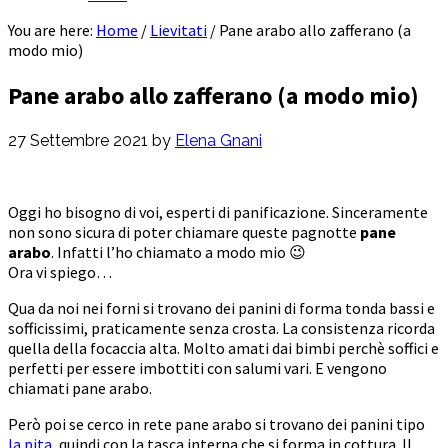
You are here:
Home
/
Lievitati
/
Pane arabo allo zafferano (a
modo mio)
Pane arabo allo zafferano (a modo mio)
27 Settembre 2021
by
Elena Gnani
Oggi ho bisogno di voi, esperti di panificazione. Sinceramente
non sono sicura di poter chiamare queste pagnotte
pane
arabo
. Infatti l’ho chiamato a modo mio 😉
Ora vi spiego…
Qua da noi nei forni si trovano dei panini di forma tonda bassi e
sofficissimi, praticamente senza crosta. La consistenza ricorda
quella della focaccia alta. Molto amati dai bimbi perchè soffici e
perfetti per essere imbottiti con salumi vari. E vengono
chiamati pane arabo.
Però poi se cerco in rete pane arabo si trovano dei panini tipo
la pita
, quindi con la tasca interna che si forma in cottura. Il