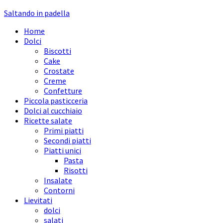
Saltando in padella
Home
Dolci
Biscotti
Cake
Crostate
Creme
Confetture
Piccola pasticceria
Dolci al cucchiaio
Ricette salate
Primi piatti
Secondi piatti
Piatti unici
Pasta
Risotti
Insalate
Contorni
Lievitati
dolci
salati