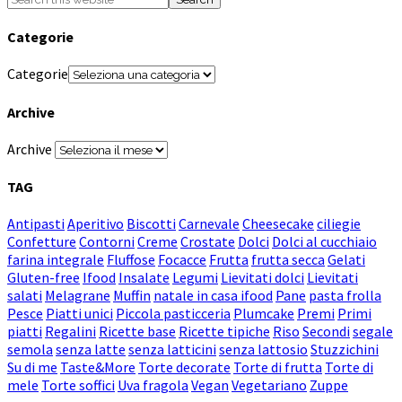
Categorie
Categorie
Archive
Archive
TAG
Antipasti
Aperitivo
Biscotti
Carnevale
Cheesecake
ciliegie
Confetture
Contorni
Creme
Crostate
Dolci
Dolci al cucchiaio
farina integrale
Fluffose
Focacce
Frutta
frutta secca
Gelati
Gluten-free
Ifood
Insalate
Legumi
Lievitati dolci
Lievitati
salati
Melagrane
Muffin
natale in casa ifood
Pane
pasta frolla
Pesce
Piatti unici
Piccola pasticceria
Plumcake
Premi
Primi
piatti
Regalini
Ricette base
Ricette tipiche
Riso
Secondi
segale
semola
senza latte
senza latticini
senza lattosio
Stuzzichini
Su di me
Taste&More
Torte decorate
Torte di frutta
Torte di
mele
Torte soffici
Uva fragola
Vegan
Vegetariano
Zuppe