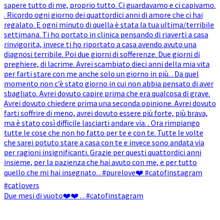
Due mesi di vuoto❤️❤️ . . #catofinstagram