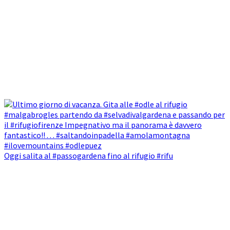
Oggi salita al #passogardena fino al rifugio #rifu