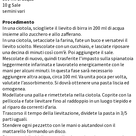
10 g Sale
semini vari
Procedimento
In una ciotola, sciogliete il lievito di birra in 200 ml di acqua
insieme allo zucchero e allo zafferano.
In una ciotola, setacciate la farina, fate un buco e versatevi il
lievito sciolto. Mescolate con un cucchiaio, e lasciate riposare
una decina di minuti così com’è. Poi aggiungete il sale.
Mescolate di nuovo, quindi trasferite l’impasto sulla spianatoia
leggermente infarinata e lavoratelo energicamente con le
mani per alcuni minuti. In questa fase sarà necessario
aggiungere altra acqua, circa 100 ml. Va unita poca per volta,
valutate l’assorbimento. Si dovrà ottenere una pasta liscia ed
omogenea.
Modellate una palla e rimettetela nella ciotola. Coprite con la
pellicola e fate lievitare fino al raddoppio in un luogo tiepido e
al riparo da correnti d’aria.
Trascorso il tempo della lievitazione, dividete la pasta in 3/5
parti uguali.
Stendere ogni pezzetto con le mani o aiutandovi con il
mattarello formando un disco.