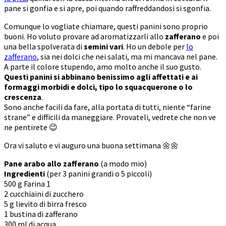
pane si gonfia e si apre, poi quando raffreddandosi si sgonfia.
Comunque lo vogliate chiamare, questi panini sono proprio
buoni. Ho voluto provare ad aromatizzarli allo
zafferano
e poi
una bella spolverata di
semini vari
. Ho un debole per
lo
zafferano
, sia nei dolci che nei salati, ma mi mancava nel pane.
A parte il colore stupendo, amo molto anche il suo gusto.
Questi panini si abbinano benissimo agli affettati e ai
formaggi morbidi e dolci, tipo lo squacquerone o lo
crescenza
.
Sono anche facili da fare, alla portata di tutti, niente “farine
strane” e difficili da maneggiare. Provateli, vedrete che non ve
ne pentirete 😉
Ora vi saluto e vi auguro una buona settimana 🌼🌼
Pane arabo allo zafferano
(a modo mio)
Ingredienti
(per 3 panini grandi o 5 piccoli)
500 g Farina 1
2 cucchiaini di zucchero
5 g lievito di birra fresco
1 bustina di zafferano
300 ml di acqua