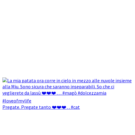
Pregate. Pregate tanto ❤️❤️❤️ . . #cat