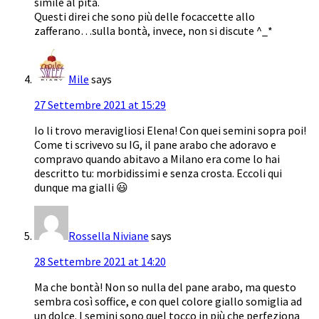
simile al pita.
Questi direi che sono più delle focaccette allo
zafferano…sulla bontà, invece, non si discute ^_*
Mile
says
27 Settembre 2021 at 15:29
Io li trovo meravigliosi Elena! Con quei semini sopra poi!
Come ti scrivevo su IG, il pane arabo che adoravo e
compravo quando abitavo a Milano era come lo hai
descritto tu: morbidissimi e senza crosta. Eccoli qui
dunque ma gialli 😃
Rossella Niviane
says
28 Settembre 2021 at 14:20
Ma che bontà! Non so nulla del pane arabo, ma questo
sembra così soffice, e con quel colore giallo somiglia ad
un dolce. I semini sono quel tocco in più che perfeziona