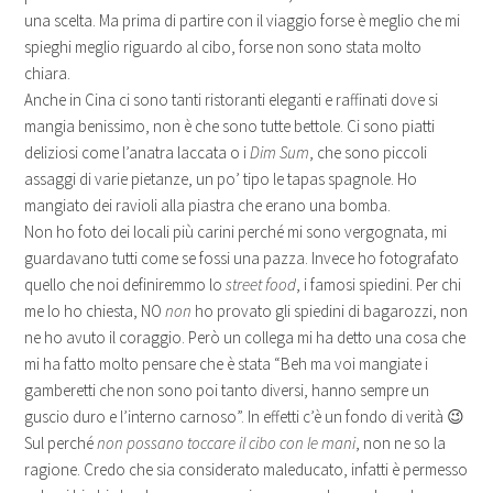
una scelta. Ma prima di partire con il viaggio forse è meglio che mi
spieghi meglio riguardo al cibo, forse non sono stata molto
chiara.
Anche in Cina ci sono tanti ristoranti eleganti e raffinati dove si
mangia benissimo, non è che sono tutte bettole. Ci sono piatti
deliziosi come l’anatra laccata o i
Dim Sum
, che sono piccoli
assaggi di varie pietanze, un po’ tipo le tapas spagnole. Ho
mangiato dei ravioli alla piastra che erano una bomba.
Non ho foto dei locali più carini perché mi sono vergognata, mi
guardavano tutti come se fossi una pazza. Invece ho fotografato
quello che noi definiremmo lo
street food
, i famosi spiedini. Per chi
me lo ho chiesta, NO
non
ho provato gli spiedini di bagarozzi, non
ne ho avuto il coraggio. Però un collega mi ha detto una cosa che
mi ha fatto molto pensare che è stata “Beh ma voi mangiate i
gamberetti che non sono poi tanto diversi, hanno sempre un
guscio duro e l’interno carnoso”. In effetti c’è un fondo di verità 😉
Sul perché
non possano toccare il cibo con le mani
, non ne so la
ragione. Credo che sia considerato maleducato, infatti è permesso