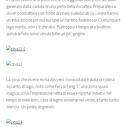
generato dalla caduta di una perla della Via lattea. Preparatevi a
dover combattere con frotte di cinesi maleducati (si i cinesi hanno
un’educazione per noi europei un tantino fastidiosa). Comunque il
lago merita, non c’è che dire. Purtroppo il tempo era bruttino
quindi le foto sono venute tutte un po’ grigine.
La cosa che invece mi ha davvero conquistata è stata la collina
accanto al lago, nota come Fei Lai Feng. E’ una zona quasi
magica, si ha l’impressione netta di essere riportai indietro nel
tempo di mille anni; case di legno immerse nel verde, e tanto tanto
silenzio. Un posto stupendo.