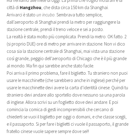
Ma veniamo alle mete di oggi. La prima che voglio mostravi è la
città di
Hangzhou
, che dista circa 150 km da Shanghai.
Arrivarci è stato
un incubo
. Sembrava tutto semplice,
dall’aeroporto di Shanghai prendi la metro per raggiungere la
stazione centrale, prendi il treno veloce e sei a posto.
La realtà è stata molto più complicata. Prendi la metro: OK fatto. 2
(si proprio DUE) ore di metro per arrivare in stazione. Non vi dico
cosa sia la stazione centrale di Shanghai, mai vista una stazione
così grande, peggio dell’aeroporto di Chicago che è il più grande
al mondo. Ma fin qui sarebbe anche stato facile.
Poi arriva il primo problema, fare il biglietto. Tu straniero non puoi
usare le macchinette (che sarebbero anche in inglese) perché per
usare le macchinette devi avere la carta d’identità cinese. Quindi tu
straniero devi andare allo sportello dove nessuno sa una parola
di inglese. Allora scrivi su un foglietto dove devi andare. E poi
comincia la comica di gesti incomprensibili che cercano di
chiederti se vuoi il biglietto per oggi o domani, e che classe scegli,
e il passaporto. Si per fare i biglietti ci vuole il passaporto, il grande
fratello cinese vuole sapere sempre dove sei!!