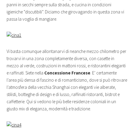
panni in secchi sempre sulla strada, e cucina in condizioni
igieniche “discutibili”. Diciamo che girovagando in questa zona vi
passa la voglia di mangiare.
Vi basta comunque allontanarvi di neanche mezzo chilometro per
trovarvi in una zona completamente diversa, con casette in
mezzo al verde, costruzioni in mattoni rossi, e ristorantini eleganti
e raffinati. Siete nella
Concessione Francese
. E’ certamente
l’area più densa di fascino e di romanticismo, dove si può ritrovare
l’atmosfera della vecchia Shanghai con eleganti vie alberate,
stilisti, botteghe di design e di lusso, raffinati ristoranti, bistrot e
caffetterie. Qui si vedono le più belle residenze coloniali in un
giusto mix di eleganza, modernità e tradizione.