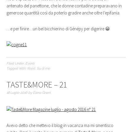
antenato del panettone, che le donne contadine preparavano in
generose quantità così da poterlo gradire anche oltre l’epifania.
…e per finire…un bel bicchierino di Génépy per digerire 😀
Filed Under:
Eventi
Tagged With:
Ifood
,
Su di me
TASTE&MORE – 21
18 Luglio 2016
by
Elena Gnani
Avevo detto che mettevo il blog in vacanza ma mi smentisco