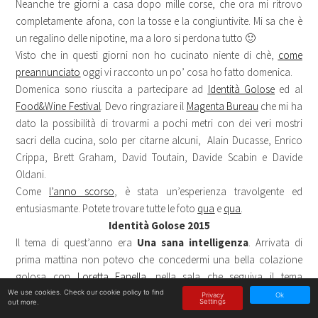
Neanche tre giorni a casa dopo mille corse, che ora mi ritrovo
completamente afona, con la tosse e la congiuntivite. Mi sa che è
un regalino delle nipotine, ma a loro si perdona tutto 🙂
Visto che in questi giorni non ho cucinato niente di chè,
come
preannunciato
oggi vi racconto un po’ cosa ho fatto domenica.
Domenica sono riuscita a partecipare ad
Identità Golose
ed al
Food&Wine Festival
. Devo ringraziare il
Magenta Bureau
che mi ha
dato la possibilità di trovarmi a pochi metri con dei veri mostri
sacri della cucina, solo per citarne alcuni, Alain Ducasse, Enrico
Crippa, Brett Graham, David Toutain, Davide Scabin e Davide
Oldani.
Come
l’anno scorso
, è stata un’esperienza travolgente ed
entusiasmante. Potete trovare tutte le foto
qua
e
qua
.
Identità Golose 2015
Il tema di quest’anno era
Una sana intelligenza
. Arrivata di
prima mattina non potevo che concedermi una bella colazione
golosa con
Loretta Fanella
. nella sala che seguiva il tema
Identità Naturali
. Bisogna sempre cominciare bene la giornata
We use cookies. Check
our cookie policy
to find
Privacy
Ok
Settings
out more.
🙂 guardate che meraviglia, sembra un quadro.