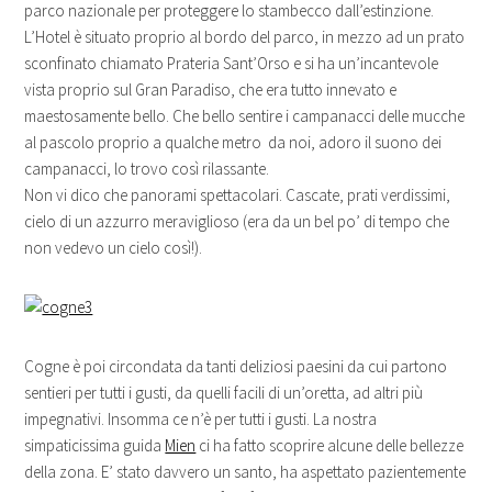
parco nazionale per proteggere lo stambecco dall’estinzione.
L’Hotel è situato proprio al bordo del parco, in mezzo ad un prato
sconfinato chiamato Prateria Sant’Orso e si ha un’incantevole
vista proprio sul Gran Paradiso, che era tutto innevato e
maestosamente bello. Che bello sentire i campanacci delle mucche
al pascolo proprio a qualche metro da noi, adoro il suono dei
campanacci, lo trovo così rilassante.
Non vi dico che panorami spettacolari. Cascate, prati verdissimi,
cielo di un azzurro meraviglioso (era da un bel po’ di tempo che
non vedevo un cielo così!).
Cogne è poi circondata da tanti deliziosi paesini da cui partono
sentieri per tutti i gusti, da quelli facili di un’oretta, ad altri più
impegnativi. Insomma ce n’è per tutti i gusti. La nostra
simpaticissima guida
Mien
ci ha fatto scoprire alcune delle bellezze
della zona. E’ stato davvero un santo, ha aspettato pazientemente