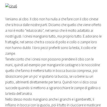
Veniamo al cibo. Il cibo non ha nulla a che fare con il cibo cinese
che si trova dalle nostre parti. Diciamo che quello che viene offerto
a noi è molto “edulcorato”, nel senso che è molto adattato ai
nostri gusti. I cinesi mangiano tutto, ma proprio tutto. E adorano le
frattaglie, nel senso che tra coscia di pollo e collo o zampe loro
non hanno dubbi. I loro pezzi preferiti sono la testa, il collo e le
zampe.
Tenete conto che i cinesi non possono prendere il cibo con le
mani, quindi ad esempio per mangiare le castagne o le noccioline
quello che fanno è mettersi tutto in bocca buccia compresa, poi
sbiascicano per un po’ e sputano la buccia, se va bene su un
piatto, altrimenti direttamente per terra. Quindi non vi dico cosa
succede quando si mettono a sgranocchiare le zampe di gallina o
la testa dell’anatra.
Nello stesso modo mangiano anche i granchi e i gamberetti, li
infilano in bocca con la guscia, poi è tutto in ciucciare e masticare