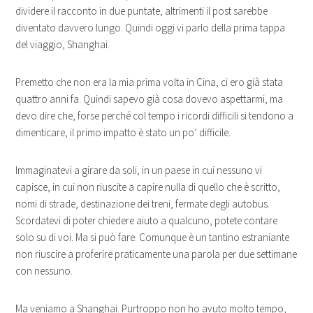
dividere il racconto in due puntate, altrimenti il post sarebbe
diventato davvero lungo. Quindi oggi vi parlo della prima tappa
del viaggio, Shanghai.
Premetto che non era la mia prima volta in Cina, ci ero già stata
quattro anni fa. Quindi sapevo già cosa dovevo aspettarmi, ma
devo dire che, forse perché col tempo i ricordi difficili si tendono a
dimenticare, il primo impatto è stato un po’ difficile.
Immaginatevi a girare da soli, in un paese in cui nessuno vi
capisce, in cui non riuscite a capire nulla di quello che è scritto,
nomi di strade, destinazione dei treni, fermate degli autobus.
Scordatevi di poter chiedere aiuto a qualcuno, potete contare
solo su di voi. Ma si può fare. Comunque è un tantino estraniante
non riuscire a proferire praticamente una parola per due settimane
con nessuno.
Ma veniamo a Shanghai. Purtroppo non ho avuto molto tempo,