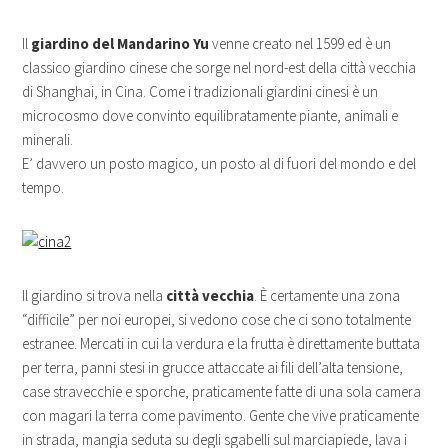
Il
giardino del Mandarino Yu
venne creato nel 1599 ed è un
classico giardino cinese che sorge nel nord-est della città vecchia
di Shanghai, in Cina. Come i tradizionali giardini cinesi è un
microcosmo dove convinto equilibratamente piante, animali e
minerali.
E’ davvero un posto magico, un posto al di fuori del mondo e del
tempo.
Il giardino si trova nella
città vecchia
. È certamente una zona
“difficile” per noi europei, si vedono cose che ci sono totalmente
estranee. Mercati in cui la verdura e la frutta è direttamente buttata
per terra, panni stesi in grucce attaccate ai fili dell’alta tensione,
case stravecchie e sporche, praticamente fatte di una sola camera
con magari la terra come pavimento. Gente che vive praticamente
in strada, mangia seduta su degli sgabelli sul marciapiede, lava i