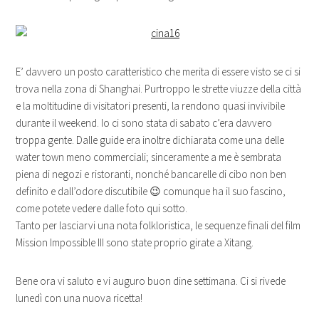
E’ davvero un posto caratteristico che merita di essere visto se ci si
trova nella zona di Shanghai. Purtroppo le strette viuzze della città
e la moltitudine di visitatori presenti, la rendono quasi invivibile
durante il weekend. Io ci sono stata di sabato c’era davvero
troppa gente. Dalle guide era inoltre dichiarata come una delle
water town meno commerciali; sinceramente a me è sembrata
piena di negozi e ristoranti, nonché bancarelle di cibo non ben
definito e dall’odore discutibile 😉 comunque ha il suo fascino,
come potete vedere dalle foto qui sotto.
Tanto per lasciarvi una nota folkloristica, le sequenze finali del film
Mission Impossible III sono state proprio girate a Xitang.
Bene ora vi saluto e vi auguro buon dine settimana. Ci si rivede
lunedì con una nuova ricetta!