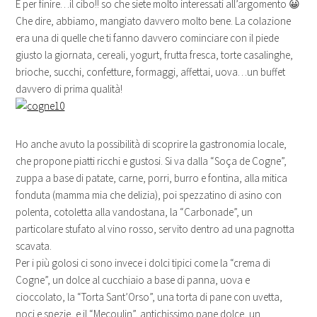
E per finire…il cibo!! so che siete molto interessati all’argomento 😀
Che dire, abbiamo, mangiato davvero molto bene. La colazione
era una di quelle che ti fanno davvero cominciare con il piede
giusto la giornata, cereali, yogurt, frutta fresca, torte casalinghe,
brioche, succhi, confetture, formaggi, affettai, uova…un buffet
davvero di prima qualità!
Ho anche avuto la possibilità di scoprire la gastronomia locale,
che propone piatti ricchi e gustosi. Si va dalla “Soça de Cogne”,
zuppa a base di patate, carne, porri, burro e fontina, alla mitica
fonduta (mamma mia che delizia), poi spezzatino di asino con
polenta, cotoletta alla vandostana, la “Carbonade”, un
particolare stufato al vino rosso, servito dentro ad una pagnotta
scavata.
Per i più golosi ci sono invece i dolci tipici come la “crema di
Cogne”, un dolce al cucchiaio a base di panna, uova e
cioccolato, la “Torta Sant’Orso”, una torta di pane con uvetta,
noci e spezie, e il “Mecoulin”, antichissimo pane dolce, un