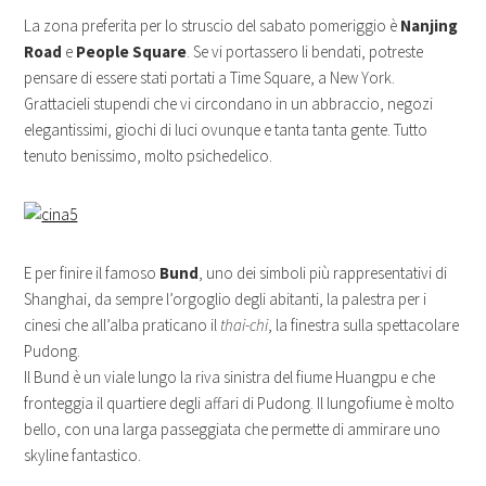
La zona preferita per lo struscio del sabato pomeriggio è
Nanjing
Road
e
People Square
. Se vi portassero li bendati, potreste
pensare di essere stati portati a Time Square, a New York.
Grattacieli stupendi che vi circondano in un abbraccio, negozi
elegantissimi, giochi di luci ovunque e tanta tanta gente. Tutto
tenuto benissimo, molto psichedelico.
E per finire il famoso
Bund
, uno dei simboli più rappresentativi di
Shanghai, da sempre l’orgoglio degli abitanti, la palestra per i
cinesi che all’alba praticano il
thai-chi
, la finestra sulla spettacolare
Pudong.
Il Bund è un viale lungo la riva sinistra del fiume Huangpu e che
fronteggia il quartiere degli affari di Pudong. Il lungofiume è molto
bello, con una larga passeggiata che permette di ammirare uno
skyline fantastico.