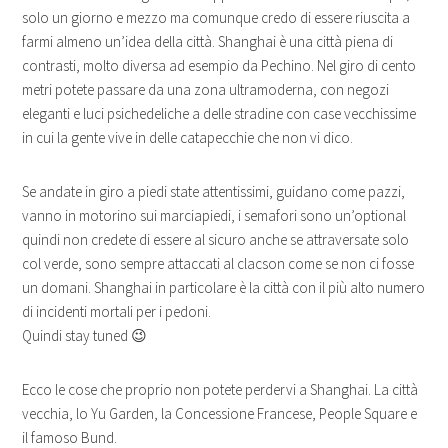
solo un giorno e mezzo ma comunque credo di essere riuscita a
farmi almeno un’idea della città. Shanghai è una città piena di
contrasti, molto diversa ad esempio da Pechino. Nel giro di cento
metri potete passare da una zona ultramoderna, con negozi
eleganti e luci psichedeliche a delle stradine con case vecchissime
in cui la gente vive in delle catapecchie che non vi dico.
Se andate in giro a piedi state attentissimi, guidano come pazzi,
vanno in motorino sui marciapiedi, i semafori sono un’optional
quindi non credete di essere al sicuro anche se attraversate solo
col verde, sono sempre attaccati al clacson come se non ci fosse
un domani. Shanghai in particolare è la città con il più alto numero
di incidenti mortali per i pedoni.
Quindi stay tuned 😉
Ecco le cose che proprio non potete perdervi a Shanghai. La città
vecchia, lo Yu Garden, la Concessione Francese, People Square e
il famoso Bund.