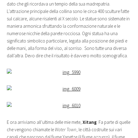
dato che gli ricordava un tempio della sua madrepatria.
L’attrazione principale della collina sono le circa 400 sculture fatte
sul calcare, alcune risalenti al X secolo. Le statue sono sistemate in
maniera armonica sfruttando la conformazione naturale e le
numerose nicchie della parete rocciosa. Ogni statua ha una
significato simbolico particolare, legata alla posizione dei piedi e
delle mani, alla forma del viso, al sorriso. Sono tutte una diversa
dall’altra. Devo dire che il risultato è davvero molto scenografica.
E ora arriviamo all’ultima delle mie mete,
Xitang
. Fa parte di quelle
che vengono chiamate le
Water Town
, le città costruite sui vari
canali che nascono dal fiume Yangtze (il fiume azzurro), il fiume