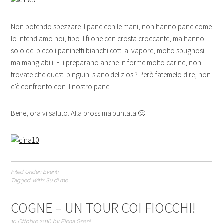
Non potendo spezzare il pane con le mani, non hanno pane come
lo intendiamo noi, tipo il filone con crosta croccante, ma hanno
solo dei piccoli paninetti bianchi cotti al vapore, molto spugnosi
ma mangiabili. E li preparano anche in forme molto carine, non
trovate che questi pinguini siano deliziosi? Però fatemelo dire, non
c’è confronto con il nostro pane.
Bene, ora vi saluto. Alla prossima puntata 🙂
Filed Under:
Eventi
Tagged With:
Su di me
COGNE – UN TOUR COI FIOCCHI!
10 Ottobre 2016
by
Elena Gnani