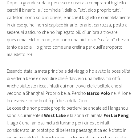
Dopo la grande sudata per essere riuscita a comprare il biglietto
cerchi il binario, e li comincia il delirio. Tutti, dico proprio tutti, i
cartelloni sono solo in cinese, e anche il biglietto è completamente
in cinese quindi non si capisce binario, orario, carrozza, posto a
sedere. Vi assicuro che ho impiegato più di un’ora a trovare
questo maledetto treno, e io sono una piuttosto “scafata” che via
tanto da sola. Ho girato come una cretina per quell’aeroporto
maledetto >:-(
Essendo stata la meta principale del viaggio ho avuto la possibilità
di vederla bene e devo dire che è davvero una bellissima città.
Anche piuttosto ricca, infatti qui non troverete le bettole che si
vedono a Shanghai. Proprio bella. Persino
Marco Polo
nel Milione
la descrive come la città più bella della Cina.
Le cose che non potete proprio perdervi se andate ad Hangzhou
sono sicuramente il
West Lake
e la zona chiamata
Fei Lai Feng
.
Il lago è una famosa meta di turismo per i cinesi, è infatti
considerato un prototipo di bellezza paesaggistica ed è citato in
innumerevoli testi di poeti cinesi. La leggenda narra che sia stato