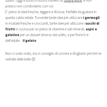
subito. Oggi è uscito il nuovo numero di
Taste & More
, e non
potevo non condividerlo con voi.
E’ pieno di idee fresche, leggere e sfiziose. Perfette da gustare in
questa calda estate. Troverete tante idee per utilizzare
i germogli
in insalate fresche e croccanti, tante idee per utilizzare i
succhi di
frutti
in cucina per un pieno di vitamine e sali minerali,
aspic e
gelatine
per un dessert diverso dal solito, e per finire il re
dell’estate…
il gelato
.
Non vi svelo nulla, ma vi consiglio di correre a sfogliarlo perché ne
vedrete delle belle 🙂