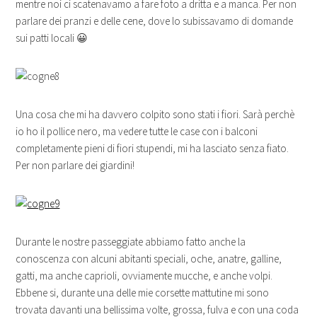
mentre noi ci scatenavamo a fare foto a dritta e a manca. Per non
parlare dei pranzi e delle cene, dove lo subissavamo di domande
sui patti locali 😀
Una cosa che mi ha davvero colpito sono stati i fiori. Sarà perchè
io ho il pollice nero, ma vedere tutte le case con i balconi
completamente pieni di fiori stupendi, mi ha lasciato senza fiato.
Per non parlare dei giardini!
Durante le nostre passeggiate abbiamo fatto anche la
conoscenza con alcuni abitanti speciali, oche, anatre, galline,
gatti, ma anche caprioli, ovviamente mucche, e anche volpi.
Ebbene si, durante una delle mie corsette mattutine mi sono
trovata davanti una bellissima volte, grossa, fulva e con una coda