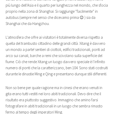
più lungo dell’Asia e il quarto per lunghezza nel mondo, che sfocia
proprio nella zona di Shanghai. Si raggiunge “facilmente” in
autobus (sempre nel senso che dicevamo prima 😉 ) sia da
Shanghai che da Hangzhou.
L’atmosfera che offre ai visitatori è totalmente diversa rispetto a
quella del trambusto cittadino delle grandi città. Xitang è davvero
un mondo a parte! sentieri di ciottoli, edifici tradizionali, ponti ad
arco sui canali, barche a remi che scivolano sulla superficie del
fiume. Ciò che rende Xitang un luogo davvero speciale è l’infinito
numero di ponti che la caratterizzano, ben 104. Sono stati costruiti
durante le dinastie Ming e Qing e presentano dunque stili differenti.
Non so bene per quale ragione ma in cinesi che erano venuti in
gita erano tutti vestiti nei loro abiti tradizionali. Devo dire che il
risultato era piuttosto suggestivo. Immagino che amino farsi
fotografare in abiti tradizionali in un luogo che sembra rimasto
fermo al tempo degli imperatori Ming.