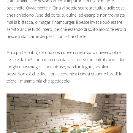
solo ai bimbi che devono ancora imparare ad usare bene le
bacchette. Ovviamente in Cina vi potete scordare tutte quelle cose
che richiedono l’uso del coltello, quindi ad esempio non troverete
mai la bistecca, o magari l’hamburger. Il pesce invece può essere
servito anche tutto intero, perchè essendo di solito molto tenero si
riesce a staccarne dei pezzi con le bacchette.
Ma a parte il cibo, c’è una cosa dove i cinesi sono davvero oltre.
Le sale da thè!! sono una cosa da lasciarci veramente il cuore, dei
luoghi quasi magici. Luci soffuse, pareti in legno, tavolini
bassi. Non c’è che dire, con la ceramica i cinesi ci sanno fare. E le
teiere…mamma mia che spettacolo!