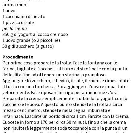
aroma rhum
1 uovo
1 cucchiaino di lievito
1 pizzico di sale
per la crema
350 g di yogurt al cocco cremoso
1 uovo grande (o 2 piccoline)
50 g di zucchero (a gusto)
Procedimento
Per prima cosa preparate la frolla. Fate la fontana con le
farine, tagliate a fiocchetti il burro ed strofinate con la punta
delle dita fino ad ottenere uno sfarinato granuloso.
Aggiungere lo zucchero, il lievito, il sale, il rhum, e rimescolate
il tutto con una forchetta. Poi aggiungete l’uovo e impastate
velocemente. Fate riposare in frigo per almeno mezz’ora.
Preparate la crema semplicemente frullando lo yogurt con lo
zucchero e le uova. A questo punto stendete la frolla a circa
mezzo centimetro, stendete nella teglia imburrata e
infarinata. Lasciate un bordo di circa 1 cm. Farcite con la crema.
Cuocete in forno a 170 per circa 50 minuti, fino a che la crema
non risulterà leggermente soda toccandola con la punta di un