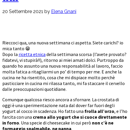
20 Settembre 2021
by
Elena Gnani
Rieccoci qua, una nuova settimana ci aspetta. Siete carichi? io
mica tanto 😁
Dopo la
ricetta etnica
della settimana scorsa (l’avete provato?
fidatevi, vi stupirà!!), ritorno ai miei amati dolci. Purtroppo da
quando ho assunto una nuova responsabilità al lavoro, faccio
molta fatica a ritagliarmi un po’ di tempo per me. E anche la
cucina ne ha risentito, cosa che mi dispiace molto perchè
pasticciare in cucina mi rilassa tanto, mi fa staccare il cervello
dalle preoccupazioni quotidiane.
Comunque qualcosa riesco ancora a sfornare. La crostata di
oggi è una sperimentazione nata dal dover far fuori degli
yogurt al cocco in scadenza. Ho fatto una
frolla all’orzo
, e l’ho
farcita con una
crema allo yogurt che si cuoce direttamente
in forno
. Una specie di cheesecake in cui però
non c’è ne
formaggio spalmabile, ne panna
.