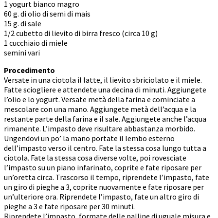
1 yogurt bianco magro
60 g. di olio di semi di mais
15 g. di sale
1/2 cubetto di lievito di birra fresco (circa 10 g)
1 cucchiaio di miele
semini vari
Procedimento
Versate in una ciotola il latte, il lievito sbriciolato e il miele.
Fatte sciogliere e attendete una decina di minuti. Aggiungete
l’olio e lo yogurt. Versate metà della farina e cominciate a
mescolare con una mano. Aggiungete metà dell’acqua e la
restante parte della farina e il sale. Aggiungete anche l’acqua
rimanente. L’impasto deve risultare abbastanza morbido.
Ungendovi un po’ la mano portate il lembo esterno
dell’impasto verso il centro. Fate la stessa cosa lungo tutta a
ciotola. Fate la stessa cosa diverse volte, poi rovesciate
l’impasto su un piano infarinato, coprite e fate riposare per
un’oretta circa. Trascorso il tempo, riprendete l’impasto, fate
un giro di pieghe a 3, coprite nuovamente e fate riposare per
un’ulteriore ora. Riprendete l’impasto, fate un altro giro di
pieghe a 3 e fate riposare per 30 minuti.
Riprendete l’impasto, formate delle palline di uguale misura e