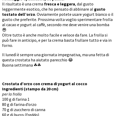
Il risultato è una crema
fresca e leggera
, dal gusto
leggermente esotico, che ho pensato di abbinare al
gusto
tostato dell’orzo
. Ovviamente potete usare yogurt bianco o il
gusto che preferite. Prossima volta voglio sperimentare frolla
al cacao e yogurt al caffè, secondo me deve venire una bomba
😎
Oltre tutto è anche molto facile e veloce da fare. La frolla si
può fare in anticipo, e per la crema basta frullare tutto e via in
forno.
Il lunedì è sempre una giornata impegnativa, ma una fetta di
questa crostata ha aiutato parecchio 😂
Buona settimana ☘☘
Crostata d’orzo con crema di yogurt al cocco
Ingredienti (stampo da 20 cm)
per la frolla
100 g di farina 1
80 g di farina d’orzo
70 g di zucchero di canna
60 g di burro (freddo)