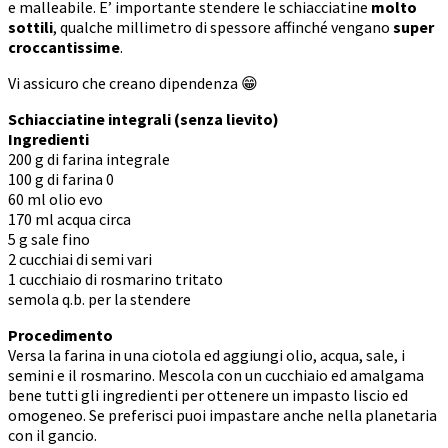
e malleabile. E’ importante stendere le schiacciatine
molto
sottili
, qualche millimetro di spessore affinché vengano
super
croccantissime
.
Vi assicuro che creano dipendenza 😁
Schiacciatine integrali (senza lievito)
Ingredienti
200 g di farina integrale
100 g di farina 0
60 ml olio evo
170 ml acqua circa
5 g sale fino
2 cucchiai di semi vari
1 cucchiaio di rosmarino tritato
semola q.b. per la stendere
Procedimento
Versa la farina in una ciotola ed aggiungi olio, acqua, sale, i
semini e il rosmarino. Mescola con un cucchiaio ed amalgama
bene tutti gli ingredienti per ottenere un impasto liscio ed
omogeneo. Se preferisci puoi impastare anche nella planetaria
con il gancio.