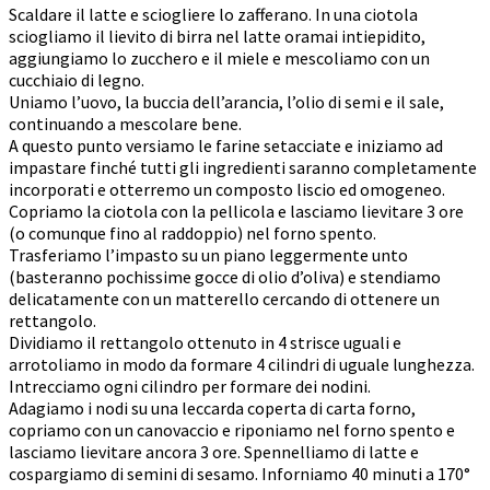
Scaldare il latte e sciogliere lo zafferano. In una ciotola
sciogliamo il lievito di birra nel latte oramai intiepidito,
aggiungiamo lo zucchero e il miele e mescoliamo con un
cucchiaio di legno.
Uniamo l’uovo, la buccia dell’arancia, l’olio di semi e il sale,
continuando a mescolare bene.
A questo punto versiamo le farine setacciate e iniziamo ad
impastare finché tutti gli ingredienti saranno completamente
incorporati e otterremo un composto liscio ed omogeneo.
Copriamo la ciotola con la pellicola e lasciamo lievitare 3 ore
(o comunque fino al raddoppio) nel forno spento.
Trasferiamo l’impasto su un piano leggermente unto
(basteranno pochissime gocce di olio d’oliva) e stendiamo
delicatamente con un matterello cercando di ottenere un
rettangolo.
Dividiamo il rettangolo ottenuto in 4 strisce uguali e
arrotoliamo in modo da formare 4 cilindri di uguale lunghezza.
Intrecciamo ogni cilindro per formare dei nodini.
Adagiamo i nodi su una leccarda coperta di carta forno,
copriamo con un canovaccio e riponiamo nel forno spento e
lasciamo lievitare ancora 3 ore. Spennelliamo di latte e
cospargiamo di semini di sesamo. Inforniamo 40 minuti a 170°