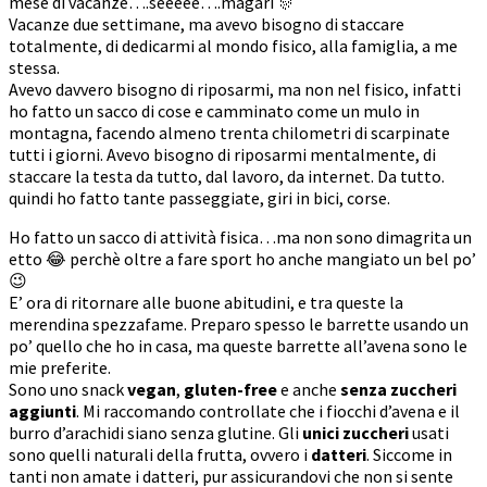
mese di vacanze….seeeee….magari 🎊
Vacanze due settimane, ma avevo bisogno di staccare
totalmente, di dedicarmi al mondo fisico, alla famiglia, a me
stessa.
Avevo davvero bisogno di riposarmi, ma non nel fisico, infatti
ho fatto un sacco di cose e camminato come un mulo in
montagna, facendo almeno trenta chilometri di scarpinate
tutti i giorni. Avevo bisogno di riposarmi mentalmente, di
staccare la testa da tutto, dal lavoro, da internet. Da tutto.
quindi ho fatto tante passeggiate, giri in bici, corse.
Ho fatto un sacco di attività fisica…ma non sono dimagrita un
etto 😂 perchè oltre a fare sport ho anche mangiato un bel po’
😉
E’ ora di ritornare alle buone abitudini, e tra queste la
merendina spezzafame. Preparo spesso le barrette usando un
po’ quello che ho in casa, ma queste barrette all’avena sono le
mie preferite.
Sono uno snack
vegan
,
gluten-free
e anche
senza zuccheri
aggiunti
. Mi raccomando controllate che i fiocchi d’avena e il
burro d’arachidi siano senza glutine. Gli
unici zuccheri
usati
sono quelli naturali della frutta, ovvero i
datteri
. Siccome in
tanti non amate i datteri, pur assicurandovi che non si sente