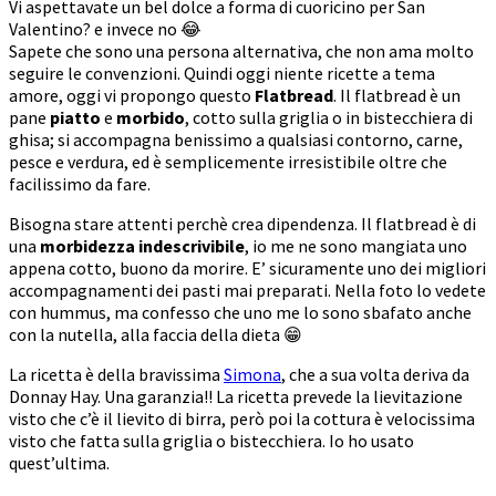
Vi aspettavate un bel dolce a forma di cuoricino per San
Valentino? e invece no 😂
Sapete che sono una persona alternativa, che non ama molto
seguire le convenzioni. Quindi oggi niente ricette a tema
amore, oggi vi propongo questo
Flatbread
. Il flatbread è un
pane
piatto
e
morbido
, cotto sulla griglia o in bistecchiera di
ghisa; si accompagna benissimo a qualsiasi contorno, carne,
pesce e verdura, ed è semplicemente irresistibile oltre che
facilissimo da fare.
Bisogna stare attenti perchè crea dipendenza. Il flatbread è di
una
morbidezza indescrivibile
, io me ne sono mangiata uno
appena cotto, buono da morire. E’ sicuramente uno dei migliori
accompagnamenti dei pasti mai preparati. Nella foto lo vedete
con hummus, ma confesso che uno me lo sono sbafato anche
con la nutella, alla faccia della dieta 😁
La ricetta è della bravissima
Simona
, che a sua volta deriva da
Donnay Hay. Una garanzia!! La ricetta prevede la lievitazione
visto che c’è il lievito di birra, però poi la cottura è velocissima
visto che fatta sulla griglia o bistecchiera. Io ho usato
quest’ultima.