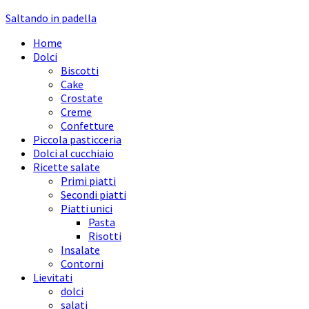
Saltando in padella
Home
Dolci
Biscotti
Cake
Crostate
Creme
Confetture
Piccola pasticceria
Dolci al cucchiaio
Ricette salate
Primi piatti
Secondi piatti
Piatti unici
Pasta
Risotti
Insalate
Contorni
Lievitati
dolci
salati