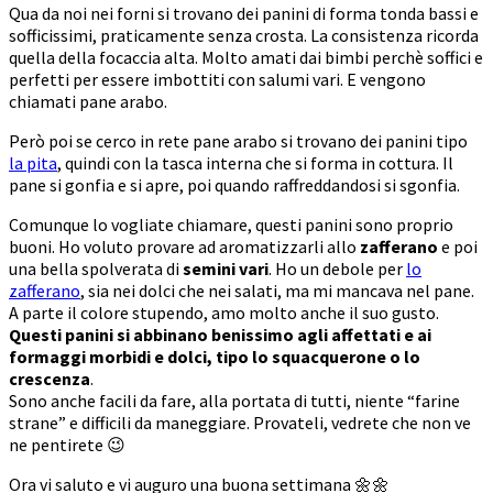
Qua da noi nei forni si trovano dei panini di forma tonda bassi e
sofficissimi, praticamente senza crosta. La consistenza ricorda
quella della focaccia alta. Molto amati dai bimbi perchè soffici e
perfetti per essere imbottiti con salumi vari. E vengono
chiamati pane arabo.
Però poi se cerco in rete pane arabo si trovano dei panini tipo
la pita
, quindi con la tasca interna che si forma in cottura. Il
pane si gonfia e si apre, poi quando raffreddandosi si sgonfia.
Comunque lo vogliate chiamare, questi panini sono proprio
buoni. Ho voluto provare ad aromatizzarli allo
zafferano
e poi
una bella spolverata di
semini vari
. Ho un debole per
lo
zafferano
, sia nei dolci che nei salati, ma mi mancava nel pane.
A parte il colore stupendo, amo molto anche il suo gusto.
Questi panini si abbinano benissimo agli affettati e ai
formaggi morbidi e dolci, tipo lo squacquerone o lo
crescenza
.
Sono anche facili da fare, alla portata di tutti, niente “farine
strane” e difficili da maneggiare. Provateli, vedrete che non ve
ne pentirete 😉
Ora vi saluto e vi auguro una buona settimana 🌼🌼