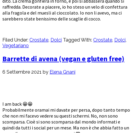
dito. La crema gonfierà in forno, e poi si abbasserà quando si
raffredda. Decorate a piacere, io ho steso un velo di confettura
alla fragola e del muesli al cioccolato. Io non li avevo, ma ci
sarebbero state benissimo delle scaglie di cocco.
Filed Under:
Crostate
,
Dolci
Tagged With:
Crostate
,
Dolci
,
Vegetariano
Barrette di avena (vegan e gluten free)
6 Settembre 2021
by
Elena Gnani
I am back 😁😁
Probabilmente oramai mi davate per persa, dopo tanto tempo
che non mi facevo vedere su questi schermi. No, non sono
scomparsa. Cioè si sono scomparsa dal mondo informati e
quindi da tutti i social per un mese. Ma non è che abbia fatto un