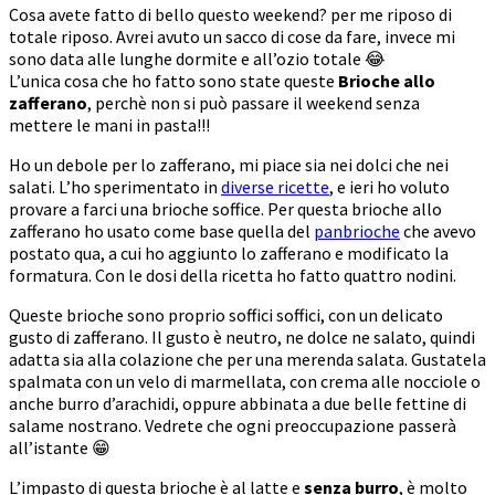
Cosa avete fatto di bello questo weekend? per me riposo di
totale riposo. Avrei avuto un sacco di cose da fare, invece mi
sono data alle lunghe dormite e all’ozio totale 😂
L’unica cosa che ho fatto sono state queste
Brioche allo
zafferano
, perchè non si può passare il weekend senza
mettere le mani in pasta!!!
Ho un debole per lo zafferano, mi piace sia nei dolci che nei
salati. L’ho sperimentato in
diverse ricette
, e ieri ho voluto
provare a farci una brioche soffice. Per questa brioche allo
zafferano ho usato come base quella del
panbrioche
che avevo
postato qua, a cui ho aggiunto lo zafferano e modificato la
formatura. Con le dosi della ricetta ho fatto quattro nodini.
Queste brioche sono proprio soffici soffici, con un delicato
gusto di zafferano. Il gusto è neutro, ne dolce ne salato, quindi
adatta sia alla colazione che per una merenda salata. Gustatela
spalmata con un velo di marmellata, con crema alle nocciole o
anche burro d’arachidi, oppure abbinata a due belle fettine di
salame nostrano. Vedrete che ogni preoccupazione passerà
all’istante 😁
L’impasto di questa brioche è al latte e
senza burro
, è molto