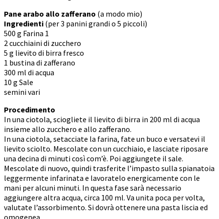
Pane arabo allo zafferano
(a modo mio)
Ingredienti
(per 3 panini grandi o 5 piccoli)
500 g Farina 1
2 cucchiaini di zucchero
5 g lievito di birra fresco
1 bustina di zafferano
300 ml di acqua
10 g Sale
semini vari
Procedimento
In una ciotola, sciogliete il lievito di birra in 200 ml di acqua
insieme allo zucchero e allo zafferano.
In una ciotola, setacciate la farina, fate un buco e versatevi il
lievito sciolto. Mescolate con un cucchiaio, e lasciate riposare
una decina di minuti così com’è. Poi aggiungete il sale.
Mescolate di nuovo, quindi trasferite l’impasto sulla spianatoia
leggermente infarinata e lavoratelo energicamente con le
mani per alcuni minuti. In questa fase sarà necessario
aggiungere altra acqua, circa 100 ml. Va unita poca per volta,
valutate l’assorbimento. Si dovrà ottenere una pasta liscia ed
omogenea.