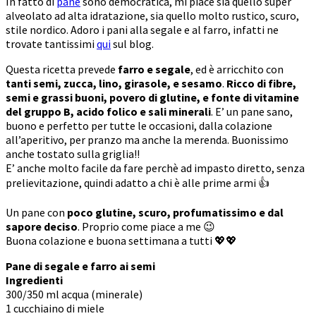
In fatto di
pane
sono democratica, mi piace sia quello super
alveolato ad alta idratazione, sia quello molto rustico, scuro,
stile nordico. Adoro i pani alla segale e al farro, infatti ne
trovate tantissimi
qui
sul blog.
Questa ricetta prevede
farro e segale
, ed è arricchito con
tanti semi, zucca, lino, girasole, e sesamo
.
Ricco di fibre,
semi e grassi buoni, povero di glutine, e fonte di vitamine
del gruppo B, acido folico e sali minerali
. E’ un pane sano,
buono e perfetto per tutte le occasioni, dalla colazione
all’aperitivo, per pranzo ma anche la merenda. Buonissimo
anche tostato sulla griglia!!
E’ anche molto facile da fare perchè ad impasto diretto, senza
prelievitazione, quindi adatto a chi è alle prime armi 👍
Un pane con
poco glutine, scuro, profumatissimo e dal
sapore deciso
. Proprio come piace a me 😉
Buona colazione e buona settimana a tutti 💖💖
Pane di segale e farro ai semi
Ingredienti
300/350 ml acqua (minerale)
1 cucchiaino di miele