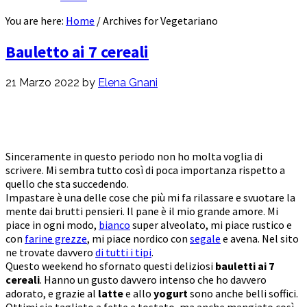
You are here:
Home
/
Archives for Vegetariano
Bauletto ai 7 cereali
21 Marzo 2022
by
Elena Gnani
Sinceramente in questo periodo non ho molta voglia di
scrivere. Mi sembra tutto così di poca importanza rispetto a
quello che sta succedendo.
Impastare è una delle cose che più mi fa rilassare e svuotare la
mente dai brutti pensieri. Il pane è il mio grande amore. Mi
piace in ogni modo,
bianco
super alveolato, mi piace rustico e
con
farine grezze
, mi piace nordico con
segale
e avena. Nel sito
ne trovate davvero
di tutti i tipi
.
Questo weekend ho sfornato questi deliziosi
bauletti ai 7
cereali
. Hanno un gusto davvero intenso che ho davvero
adorato, e grazie al
latte
e allo
yogurt
sono anche belli soffici.
Ottimi sia tagliato a fette e tostato, ma anche mangiato così