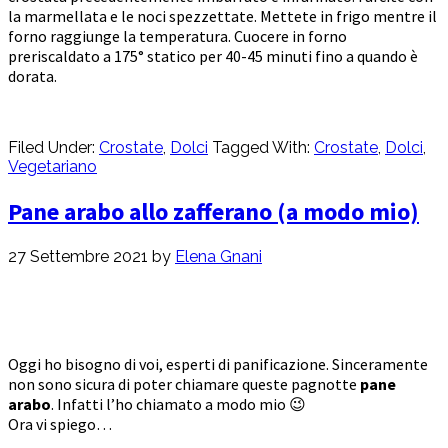
la marmellata e le noci spezzettate. Mettete in frigo mentre il
forno raggiunge la temperatura. Cuocere in forno
preriscaldato a 175° statico per 40-45 minuti fino a quando è
dorata.
Filed Under:
Crostate
,
Dolci
Tagged With:
Crostate
,
Dolci
,
Vegetariano
Pane arabo allo zafferano (a modo mio)
27 Settembre 2021
by
Elena Gnani
Oggi ho bisogno di voi, esperti di panificazione. Sinceramente
non sono sicura di poter chiamare queste pagnotte
pane
arabo
. Infatti l’ho chiamato a modo mio 😉
Ora vi spiego…