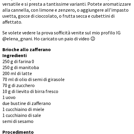
versatile e si presta a tantissime varianti. Potete aromatizzare
alla cannella, con limone e zenzero, o aggiungere all’impasto
uvetta, gocce di cioccolato, o frutta secca e cubettini di
affettato.
Se volete vedere la prova sofficità venite sul mio profilo IG
@elena_gnani. Ho caricato un paio di video 😉
Brioche allo zafferano
Ingredienti
250 g di farina 0
250 g di manitoba
200 ml di latte
70 ml di olio di semi di girasole
70 g di zucchero
10 g di lievito di birra fresco
1 uovo
due bustine di zafferano
1 cucchiaino di miele
1 cucchiaino di sale
semi di sesamo
Procedimento