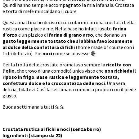
Quindi hanno sempre accompagnato la mia infanzia. Crostata
e torta di mele mi scaldano il cuore.
Questa mattina ho deciso di coccolarmi con una crostata bella
rustica come piace a me. Nella base ho infatti usato
farina
d’orzo
e un pizzico di
farina di grano arso
, che donano un
gusto leggermente tostato che si abbina favolosamente
al dolce della confettura di fichi
(home made of course con i
fichi dello zio). Poi
noci
come se piovesse 😁
Per la frolla delle crostate oramai uso sempre la
ricetta con
l’olio
, che trovo di una comodità unica visto che
non richiede il
riposo in frigo
.
Base rustica e leggermente tostata,
confettura dolce e la croccantezza delle noci
. Una vera
delizia, fidatevi. Così la settimana comincia proprio con il piede
giusto.
Buona settimana a tutti 🌼🌼
Crostata rustica ai fichi e noci (senza burro)
Ingredienti (stampo da 22)