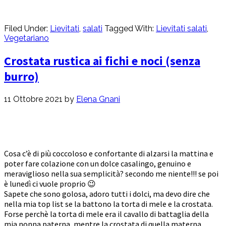
Filed Under:
Lievitati
,
salati
Tagged With:
Lievitati salati
,
Vegetariano
Crostata rustica ai fichi e noci (senza
burro)
11 Ottobre 2021
by
Elena Gnani
Cosa c’è di più coccoloso e confortante di alzarsi la mattina e
poter fare colazione con un dolce casalingo, genuino e
meraviglioso nella sua semplicità? secondo me niente!!! se poi
è lunedì ci vuole proprio 😉
Sapete che sono golosa, adoro tutti i dolci, ma devo dire che
nella mia top list se la battono la torta di mele e la crostata.
Forse perchè la torta di mele era il cavallo di battaglia della
mia nonna paterna, mentre la crostata di quella materna.