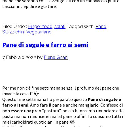
mano che saranno cotti avvolgeteli con un canovaccio pulito.
Lasciar intiepidire e gustare.
Filed Under:
Finger food
,
salati
Tagged With:
Pane
,
Stuzzichini
,
Vegetariano
Pane di segale e farro ai semi
7 Febbraio 2022
by
Elena Gnani
Per me non c’è fine settimana senza il profumo del pane che
invade la casa 🍞😍
Questo fine settimana ho preparato questo
Pane di segale e
farro ai semi
. Amo fare il pane e anche mangiarlo. Confesso di
non essere una gran “pastara”, posso benissimo rinunciare alla
pasta ma non rinuncerei mai al pane o affini. Io consumo tutti i
miei carboidrati quotidiani in pane 😂