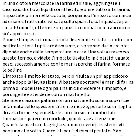
In una ciotola mescolate la farina ed il sale, aggiungete 1
cucchiaio di olio ai liquidi con il lievito e unire tutto alla farina.
Impastate prima nella ciotola, poi quando l’impasto comincia
ad essere strutturato versate sulla spianatoia. Impastate per
circa 10 minuti, otterrete un panetto compatto ma ancora un
po’ appiccicoso.
Ponete l’impasto in una ciotola lievemente oliata, coprite con
pellicola e fate triplicare di volume, ci vorranno due o tre ore,
dipende anche dalla temperatura in casa. Una volta trascorso
questo tempo, dividete l’impasto lievitato in 8 parti di uguale
peso; successivamente con le mani sporche di farina, formate
le palline.
L’impasto è molto idratato, perciò risulta un po’ appiccicoso
anche dopo la lievitazione. Vi basterà sporcarvi le mani di farina
prima di modellare ogni pallina in cui dividerete l’impasto, e
poi ungerle e stenderle con un mattarello.
Stendere ciascuna pallina con un mattarello su una superficie
infarinata dello spessore di 1 cm e mezzo; posarle su un foglio
di carta forno e spennellarle con olio su entrambi i lati.
L’impasto è parecchio morbido, quindi fate attenzione.
Quando la piastra o la griglia saranno roventi, trasferitevi i
pani uno alla volta. Cuoceteli per 3-4 minuti per lato. Man