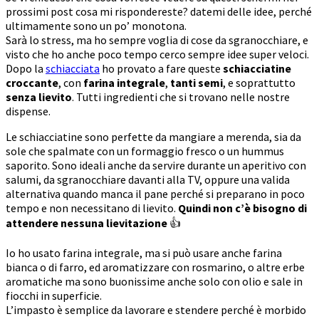
prossimi post cosa mi rispondereste? datemi delle idee, perché
ultimamente sono un po’ monotona.
Sarà lo stress, ma ho sempre voglia di cose da sgranocchiare, e
visto che ho anche poco tempo cerco sempre idee super veloci.
Dopo la
schiacciata
ho provato a fare queste
schiacciatine
croccante
, con
farina integrale
,
tanti semi
, e soprattutto
senza lievito
. Tutti ingredienti che si trovano nelle nostre
dispense.
Le schiacciatine sono perfette da mangiare a merenda, sia da
sole che spalmate con un formaggio fresco o un hummus
saporito. Sono ideali anche da servire durante un aperitivo con
salumi, da sgranocchiare davanti alla TV, oppure una valida
alternativa quando manca il pane perché si preparano in poco
tempo e non necessitano di lievito.
Quindi non c’è bisogno di
attendere nessuna lievitazione
👍
Io ho usato farina integrale, ma si può usare anche farina
bianca o di farro, ed aromatizzare con rosmarino, o altre erbe
aromatiche ma sono buonissime anche solo con olio e sale in
fiocchi in superficie.
L’impasto è semplice da lavorare e stendere perché è morbido