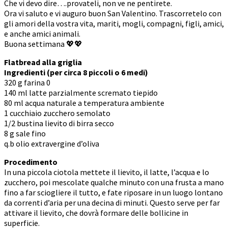
Che vi devo dire….provateli, non ve ne pentirete.
Ora vi saluto e vi auguro buon San Valentino. Trascorretelo con
gli amori della vostra vita, mariti, mogli, compagni, figli, amici,
e anche amici animali.
Buona settimana 💖💖
Flatbread alla griglia
Ingredienti (per circa 8 piccoli o 6 medi)
320 g farina 0
140 ml latte parzialmente scremato tiepido
80 ml acqua naturale a temperatura ambiente
1 cucchiaio zucchero semolato
1/2 bustina lievito di birra secco
8 g sale fino
q.b olio extravergine d’oliva
Procedimento
In una piccola ciotola mettete il lievito, il latte, l’acqua e lo
zucchero, poi mescolate qualche minuto con una frusta a mano
fino a far sciogliere il tutto, e fate riposare in un luogo lontano
da correnti d’aria per una decina di minuti. Questo serve per far
attivare il lievito, che dovrà formare delle bollicine in
superficie.