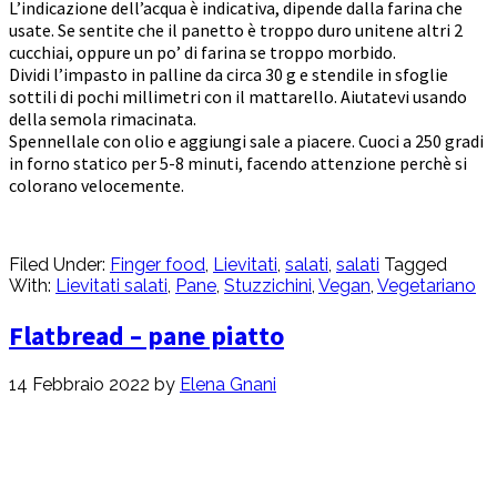
L’indicazione dell’acqua è indicativa, dipende dalla farina che
usate. Se sentite che il panetto è troppo duro unitene altri 2
cucchiai, oppure un po’ di farina se troppo morbido.
Dividi l’impasto in palline da circa 30 g e stendile in sfoglie
sottili di pochi millimetri con il mattarello. Aiutatevi usando
della semola rimacinata.
Spennellale con olio e aggiungi sale a piacere. Cuoci a 250 gradi
in forno statico per 5-8 minuti, facendo attenzione perchè si
colorano velocemente.
Filed Under:
Finger food
,
Lievitati
,
salati
,
salati
Tagged
With:
Lievitati salati
,
Pane
,
Stuzzichini
,
Vegan
,
Vegetariano
Flatbread – pane piatto
14 Febbraio 2022
by
Elena Gnani