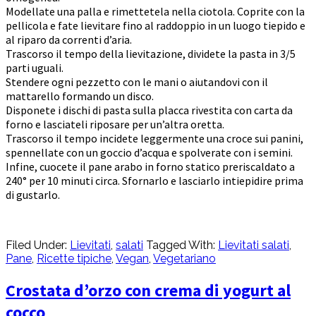
Modellate una palla e rimettetela nella ciotola. Coprite con la
pellicola e fate lievitare fino al raddoppio in un luogo tiepido e
al riparo da correnti d’aria.
Trascorso il tempo della lievitazione, dividete la pasta in 3/5
parti uguali.
Stendere ogni pezzetto con le mani o aiutandovi con il
mattarello formando un disco.
Disponete i dischi di pasta sulla placca rivestita con carta da
forno e lasciateli riposare per un’altra oretta.
Trascorso il tempo incidete leggermente una croce sui panini,
spennellate con un goccio d’acqua e spolverate con i semini.
Infine, cuocete il pane arabo in forno statico preriscaldato a
240° per 10 minuti circa. Sfornarlo e lasciarlo intiepidire prima
di gustarlo.
Filed Under:
Lievitati
,
salati
Tagged With:
Lievitati salati
,
Pane
,
Ricette tipiche
,
Vegan
,
Vegetariano
Crostata d’orzo con crema di yogurt al
cocco