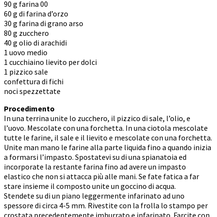
90 g farina 00
60 g di farina d’orzo
30 g farina di grano arso
80 g zucchero
40 g olio di arachidi
1 uovo medio
1 cucchiaino lievito per dolci
1 pizzico sale
confettura di fichi
noci spezzettate
Procedimento
In una terrina unite lo zucchero, il pizzico di sale, l’olio, e
l’uovo. Mescolate con una forchetta. In una ciotola mescolate
tutte le farine, il sale e il lievito e mescolate con una forchetta.
Unite man mano le farine alla parte liquida fino a quando inizia
a formarsi l’impasto. Spostatevi su di una spianatoia ed
incorporate la restante farina fino ad avere un impasto
elastico che non si attacca più alle mani. Se fate fatica a far
stare insieme il composto unite un goccino di acqua.
Stendete su di un piano leggermente infarinato ad uno
spessore di circa 4-5 mm. Rivestite con la frolla lo stampo per
crostata precedentemente imburrato e infarinato. Farcite con