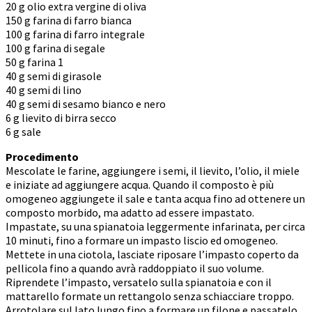
20 g olio extra vergine di oliva
150 g farina di farro bianca
100 g farina di farro integrale
100 g farina di segale
50 g farina 1
40 g semi di girasole
40 g semi di lino
40 g semi di sesamo bianco e nero
6 g lievito di birra secco
6 g sale
Procedimento
Mescolate le farine, aggiungere i semi, il lievito, l’olio, il miele
e iniziate ad aggiungere acqua. Quando il composto è più
omogeneo aggiungete il sale e tanta acqua fino ad ottenere un
composto morbido, ma adatto ad essere impastato.
Impastate, su una spianatoia leggermente infarinata, per circa
10 minuti, fino a formare un impasto liscio ed omogeneo.
Mettete in una ciotola, lasciate riposare l’impasto coperto da
pellicola fino a quando avrà raddoppiato il suo volume.
Riprendete l’impasto, versatelo sulla spianatoia e con il
mattarello formate un rettangolo senza schiacciare troppo.
Arrotolare sul lato lungo fino a formare un filone e passatelo