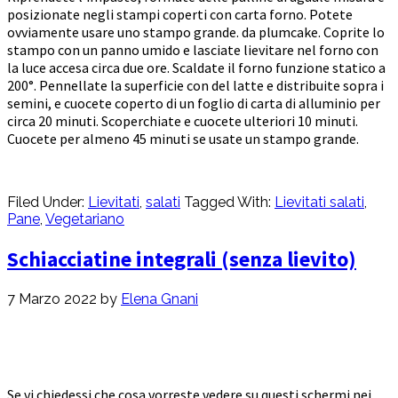
posizionate negli stampi coperti con carta forno. Potete
ovviamente usare uno stampo grande. da plumcake. Coprite lo
stampo con un panno umido e lasciate lievitare nel forno con
la luce accesa circa due ore. Scaldate il forno funzione statico a
200°. Pennellate la superficie con del latte e distribuite sopra i
semini, e cuocete coperto di un foglio di carta di alluminio per
circa 20 minuti. Scoperchiate e cuocete ulteriori 10 minuti.
Cuocete per almeno 45 minuti se usate un stampo grande.
Filed Under:
Lievitati
,
salati
Tagged With:
Lievitati salati
,
Pane
,
Vegetariano
Schiacciatine integrali (senza lievito)
7 Marzo 2022
by
Elena Gnani
Se vi chiedessi che cosa vorreste vedere su questi schermi nei