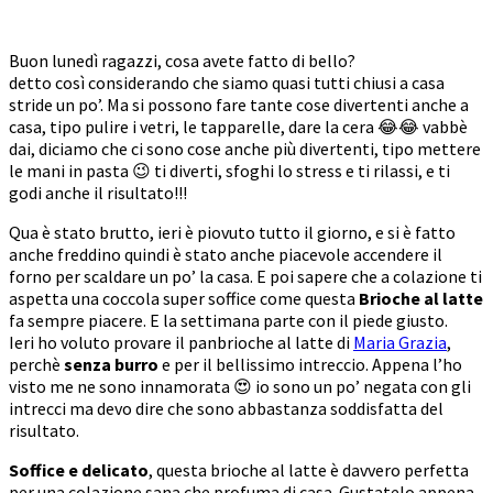
Buon lunedì ragazzi, cosa avete fatto di bello?
detto così considerando che siamo quasi tutti chiusi a casa
stride un po’. Ma si possono fare tante cose divertenti anche a
casa, tipo pulire i vetri, le tapparelle, dare la cera 😂😂 vabbè
dai, diciamo che ci sono cose anche più divertenti, tipo mettere
le mani in pasta 😉 ti diverti, sfoghi lo stress e ti rilassi, e ti
godi anche il risultato!!!
Qua è stato brutto, ieri è piovuto tutto il giorno, e si è fatto
anche freddino quindi è stato anche piacevole accendere il
forno per scaldare un po’ la casa. E poi sapere che a colazione ti
aspetta una coccola super soffice come questa
Brioche al latte
fa sempre piacere. E la settimana parte con il piede giusto.
Ieri ho voluto provare il panbrioche al latte di
Maria Grazia
,
perchè
senza burro
e per il bellissimo intreccio. Appena l’ho
visto me ne sono innamorata 😍 io sono un po’ negata con gli
intrecci ma devo dire che sono abbastanza soddisfatta del
risultato.
Soffice e delicato
, questa brioche al latte è davvero perfetta
per una colazione sana che profuma di casa. Gustatelo appena