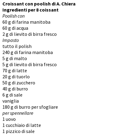
Croissant con poolish di A. Chiera
Ingredienti per 8 coissant
Poolish con
60 g di farina manitoba
60 g di acqua
2 g di lievito di birra fresco
Impasto
tutto il polish
240 g di farina manitoba
5 g di malto
5 g di lievito di birra fresco
70 g di latte
20 g di tuorlo
50 g di zucchero
40 g di burro
6 g di sale
vaniglia
180 g di burro per sfogliare
per spennellare
1 uovo
1 cucchiaio di latte
1 pizzico di sale