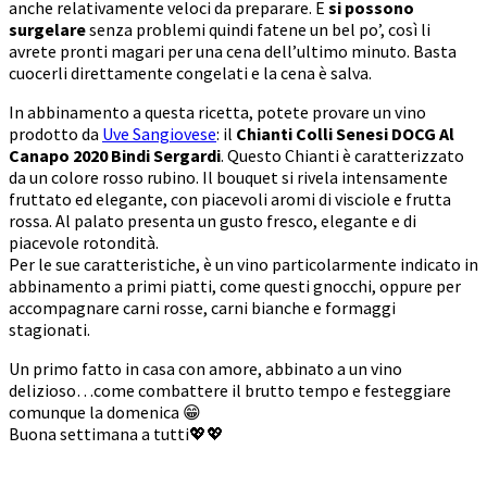
anche relativamente veloci da preparare. E
si possono
surgelare
senza problemi quindi fatene un bel po’, così li
avrete pronti magari per una cena dell’ultimo minuto. Basta
cuocerli direttamente congelati e la cena è salva.
In abbinamento a questa ricetta, potete provare un vino
prodotto da
Uve Sangiovese
: il
Chianti Colli Senesi DOCG Al
Canapo 2020 Bindi Sergardi
. Questo Chianti è caratterizzato
da un colore rosso rubino. Il bouquet si rivela intensamente
fruttato ed elegante, con piacevoli aromi di visciole e frutta
rossa. Al palato presenta un gusto fresco, elegante e di
piacevole rotondità.
Per le sue caratteristiche, è un vino particolarmente indicato in
abbinamento a primi piatti, come questi gnocchi, oppure per
accompagnare carni rosse, carni bianche e formaggi
stagionati.
Un primo fatto in casa con amore, abbinato a un vino
delizioso…come combattere il brutto tempo e festeggiare
comunque la domenica 😁
Buona settimana a tutti💖💖