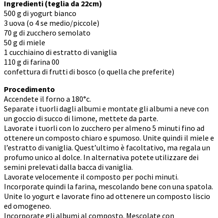
Ingredienti (teglia da 22cm)
500 g di yogurt bianco
3 uova (o 4 se medio/piccole)
70 g di zucchero semolato
50 g di miele
1 cucchiaino di estratto di vaniglia
110 g di farina 00
confettura di frutti di bosco (o quella che preferite)
Procedimento
Accendete il forno a 180°c.
Separate i tuorli dagli albumi e montate gli albumi a neve con
un goccio di succo di limone, mettete da parte.
Lavorate i tuorli con lo zucchero per almeno 5 minuti fino ad
ottenere un composto chiaro e spumoso. Unite quindi il miele e
l’estratto di vaniglia. Quest’ultimo è facoltativo, ma regala un
profumo unico al dolce. In alternativa potete utilizzare dei
semini prelevati dalla bacca di vaniglia.
Lavorate velocemente il composto per pochi minuti.
Incorporate quindi la farina, mescolando bene con una spatola.
Unite lo yogurt e lavorate fino ad ottenere un composto liscio
ed omogeneo.
Incorporate gli albumi al composto. Mescolate con