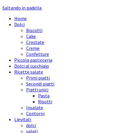
Saltando in padella
Home
Dolci
Biscotti
Cake
Crostate
Creme
Confetture
Piccola pasticceria
Dolci al cucchiaio
Ricette salate
Primi piatti
Secondi piatti
Piatti unici
Pasta
Risotti
Insalate
Contorni
Lievitati
dolci
salati