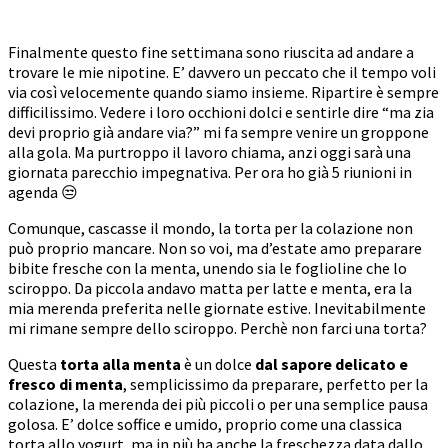
Finalmente questo fine settimana sono riuscita ad andare a
trovare le mie nipotine. E’ davvero un peccato che il tempo voli
via così velocemente quando siamo insieme. Ripartire è sempre
difficilissimo. Vedere i loro occhioni dolci e sentirle dire “ma zia
devi proprio già andare via?” mi fa sempre venire un groppone
alla gola. Ma purtroppo il lavoro chiama, anzi oggi sarà una
giornata parecchio impegnativa. Per ora ho già 5 riunioni in
agenda 😒
Comunque, cascasse il mondo, la torta per la colazione non
può proprio mancare. Non so voi, ma d’estate amo preparare
bibite fresche con la menta, unendo sia le foglioline che lo
sciroppo. Da piccola andavo matta per latte e menta, era la
mia merenda preferita nelle giornate estive. Inevitabilmente
mi rimane sempre dello sciroppo. Perchè non farci una torta?
Questa
torta alla menta
è un dolce
dal sapore delicato e
fresco di menta
, semplicissimo da preparare, perfetto per la
colazione, la merenda dei più piccoli o per una semplice pausa
golosa. E’ dolce soffice e umido, proprio come una classica
torta allo yogurt, ma in più ha anche la freschezza data dallo