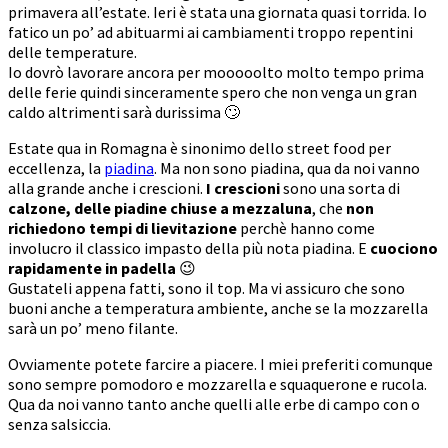
primavera all’estate. Ieri è stata una giornata quasi torrida. Io
fatico un po’ ad abituarmi ai cambiamenti troppo repentini
delle temperature.
Io dovrò lavorare ancora per mooooolto molto tempo prima
delle ferie quindi sinceramente spero che non venga un gran
caldo altrimenti sarà durissima 🙄
Estate qua in Romagna è sinonimo dello street food per
eccellenza, la
piadina
. Ma non sono piadina, qua da noi vanno
alla grande anche i crescioni.
I crescioni
sono una sorta di
calzone, delle piadine chiuse a mezzaluna
, che
non
richiedono tempi di lievitazione
perchè hanno come
involucro il classico impasto della più nota piadina. E
cuociono
rapidamente in padella
😉
Gustateli appena fatti, sono il top. Ma vi assicuro che sono
buoni anche a temperatura ambiente, anche se la mozzarella
sarà un po’ meno filante.
Ovviamente potete farcire a piacere. I miei preferiti comunque
sono sempre pomodoro e mozzarella e squaquerone e rucola.
Qua da noi vanno tanto anche quelli alle erbe di campo con o
senza salsiccia.