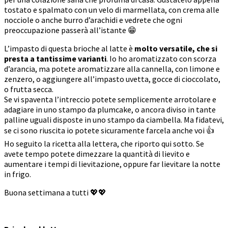
tostato e spalmato con un velo di marmellata, con crema alle
nocciole o anche burro d’arachidi e vedrete che ogni
preoccupazione passerà all’istante 😁
L’impasto di questa brioche al latte è
molto versatile, che si
presta a tantissime varianti
. Io ho aromatizzato con scorza
d’arancia, ma potete aromatizzare alla cannella, con limone e
zenzero, o aggiungere all’impasto uvetta, gocce di cioccolato,
o frutta secca.
Se vi spaventa l’intreccio potete semplicemente arrotolare e
adagiare in uno stampo da plumcake, o ancora diviso in tante
palline uguali disposte in uno stampo da ciambella. Ma fidatevi,
se ci sono riuscita io potete sicuramente farcela anche voi 👍
Ho seguito la ricetta alla lettera, che riporto qui sotto. Se
avete tempo potete dimezzare la quantità di lievito e
aumentare i tempi di lievitazione, oppure far lievitare la notte
in frigo.
Buona settimana a tutti 💖💖