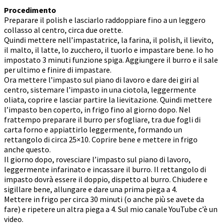
Procedimento
Preparare il polish e lasciarlo raddoppiare fino a un leggero
collasso al centro, circa due orette.
Quindi mettere nell’impastatrice, la farina, il polish, il lievito,
il malto, il latte, lo zucchero, il tuorlo e impastare bene. Io ho
impostato 3 minuti funzione spiga. Aggiungere il burro e il sale
per ultimo e finire di impastare.
Ora mettere l’impasto sul piano di lavoro e dare dei giri al
centro, sistemare l’impasto in una ciotola, leggermente
oliata, coprire e lasciar partire la lievitazione. Quindi mettere
l’impasto ben coperto, in frigo fino al giorno dopo. Nel
frattempo preparare il burro per sfogliare, tra due fogli di
carta forno e appiattirlo leggermente, formando un
rettangolo di circa 25×10. Coprire bene e mettere in frigo
anche questo.
Il giorno dopo, rovesciare l’impasto sul piano di lavoro,
leggermente infarinato e incassare il burro. Il rettangolo di
impasto dovrà essere il doppio, dispetto al burro. Chiudere e
sigillare bene, allungare e dare una prima piega a 4.
Mettere in frigo per circa 30 minuti (o anche più se avete da
fare) e ripetere un altra piega a 4. Sul mio canale YouTube c’è un
video.