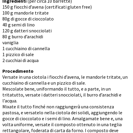
Ingredienti
(per circa 10 barrette)
150 g fiocchi d’avena (certificati gluten free)
100 g mandorle tritate
80g di gocce di cioccolato
40 g semi di lino
120 g datteri snocciolati
80 g burro d’arachidi
vaniglia
1 cucchiaino di cannella
1 pizzico di sale
2 cucchiai di acqua
Procedimento
Versate in una ciotola i fiocchi d’avena, le mandorle tritate, un
cucchiaino di cannella e un pizzico di sale.
Mescolate bene, uniformando il tutto, e a parte, in un
tritatutto, versate i datteri snocciolati, il burro d’arachidi e
l’acqua.
Mixate il tutto finché non raggiungerà una consistenza
pastosa, e versatelo nella ciotola dei solidi, aggiungendo le
gocce di cioccolato e i semi di lino. Amalgamate bene e, una
volta uniforme, versate il composto ottenuto in una teglia
rettangolare, foderata di carta da forno. I composto deve