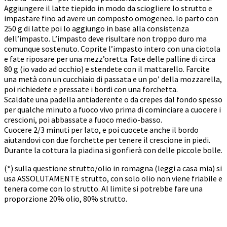
Aggiungere il latte tiepido in modo da sciogliere lo strutto e
impastare fino ad avere un composto omogeneo. Io parto con
250 g di latte poi lo aggiungo in base alla consistenza
dell’impasto. L’impasto deve risultare non troppo duro ma
comunque sostenuto. Coprite l’impasto intero con una ciotola
e fate riposare per una mezz’oretta. Fate delle palline di circa
80 g (io vado ad occhio) e stendete con il mattarello. Farcite
una metà con un cucchiaio di passata e un po’ della mozzarella,
poi richiedete e pressate i bordi con una forchetta.
Scaldate una padella antiaderente o da crepes dal fondo spesso
per qualche minuto a fuoco vivo prima di cominciare a cuocere i
crescioni, poi abbassate a fuoco medio-basso.
Cuocere 2/3 minuti per lato, e poi cuocete anche il bordo
aiutandovi con due forchette per tenere il crescione in piedi.
Durante la cottura la piadina si gonfierà con delle piccole bolle.
(*) sulla questione strutto/olio in romagna (leggi a casa mia) si
usa ASSOLUTAMENTE strutto, con solo olio non viene friabile e
tenera come con lo strutto. Al limite si potrebbe fare una
proporzione 20% olio, 80% strutto.