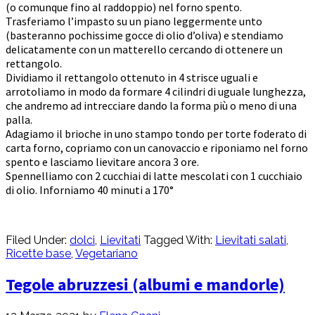
(o comunque fino al raddoppio) nel forno spento.
Trasferiamo l’impasto su un piano leggermente unto
(basteranno pochissime gocce di olio d’oliva) e stendiamo
delicatamente con un matterello cercando di ottenere un
rettangolo.
Dividiamo il rettangolo ottenuto in 4 strisce uguali e
arrotoliamo in modo da formare 4 cilindri di uguale lunghezza,
che andremo ad intrecciare dando la forma più o meno di una
palla.
Adagiamo il brioche in uno stampo tondo per torte foderato di
carta forno, copriamo con un canovaccio e riponiamo nel forno
spento e lasciamo lievitare ancora 3 ore.
Spennelliamo con 2 cucchiai di latte mescolati con 1 cucchiaio
di olio. Inforniamo 40 minuti a 170°
Filed Under:
dolci
,
Lievitati
Tagged With:
Lievitati salati
,
Ricette base
,
Vegetariano
Tegole abruzzesi (albumi e mandorle)