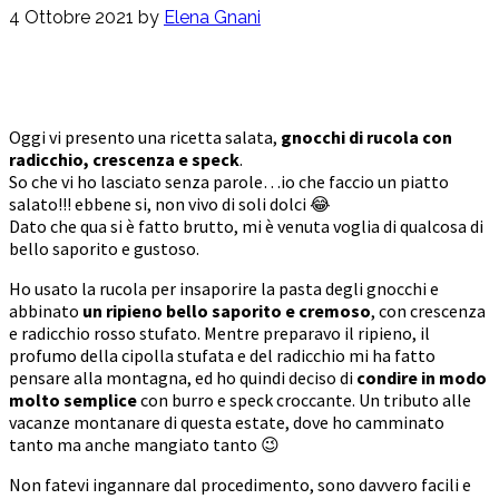
4 Ottobre 2021
by
Elena Gnani
Oggi vi presento una ricetta salata,
gnocchi di rucola con
radicchio, crescenza e speck
.
So che vi ho lasciato senza parole…io che faccio un piatto
salato!!! ebbene si, non vivo di soli dolci 😂
Dato che qua si è fatto brutto, mi è venuta voglia di qualcosa di
bello saporito e gustoso.
Ho usato la rucola per insaporire la pasta degli gnocchi e
abbinato
un ripieno bello saporito e cremoso
, con crescenza
e radicchio rosso stufato. Mentre preparavo il ripieno, il
profumo della cipolla stufata e del radicchio mi ha fatto
pensare alla montagna, ed ho quindi deciso di
condire in modo
molto semplice
con burro e speck croccante. Un tributo alle
vacanze montanare di questa estate, dove ho camminato
tanto ma anche mangiato tanto 😉
Non fatevi ingannare dal procedimento, sono davvero facili e