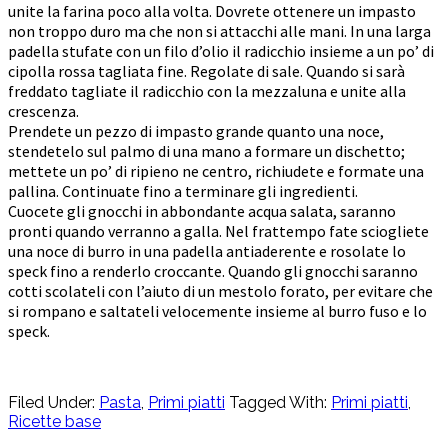
unite la farina poco alla volta. Dovrete ottenere un impasto
non troppo duro ma che non si attacchi alle mani. In una larga
padella stufate con un filo d’olio il radicchio insieme a un po’ di
cipolla rossa tagliata fine. Regolate di sale. Quando si sarà
freddato tagliate il radicchio con la mezzaluna e unite alla
crescenza.
Prendete un pezzo di impasto grande quanto una noce,
stendetelo sul palmo di una mano a formare un dischetto;
mettete un po’ di ripieno ne centro, richiudete e formate una
pallina. Continuate fino a terminare gli ingredienti.
Cuocete gli gnocchi in abbondante acqua salata, saranno
pronti quando verranno a galla. Nel frattempo fate sciogliete
una noce di burro in una padella antiaderente e rosolate lo
speck fino a renderlo croccante. Quando gli gnocchi saranno
cotti scolateli con l’aiuto di un mestolo forato, per evitare che
si rompano e saltateli velocemente insieme al burro fuso e lo
speck.
Filed Under:
Pasta
,
Primi piatti
Tagged With:
Primi piatti
,
Ricette base