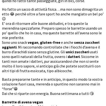
quindi ho fatto tante passeggiate, giri in bici, corse.
Ho fatto un sacco di attività fisica…ma non sono dimagrita un
etto 😂 perchè oltre a fare sport ho anche mangiato un bel po’
😉
E’ ora di ritornare alle buone abitudini, e tra queste la
merendina spezzafame. Preparo spesso le barrette usando un
po’ quello che ho in casa, ma queste barrette all’avena sono le
mie preferite.
Sono uno snack
vegan
,
gluten-free
e anche
senza zuccheri
aggiunti
. Mi raccomando controllate che i fiocchi d’avena e il
burro d’arachidi siano senza glutine. Gli
unici zuccheri
usati
sono quelli naturali della frutta, ovvero i
datteri
. Siccome in
tanti non amate i datteri, pur assicurandovi che non si sente
molto il loro sapore, vi anticipo già che potete sostituirli con
altri tipi di frutta essiccata, tipo albicocche.
Basta prepararne tante e in anticipo, in questo modo la vostra
colazione fuori casa, merenda o spuntino non saranno mai in
“forse”😁
Dai che si riparte con energia. Buona settimana a tutti 😘
Barrette di avena vegan