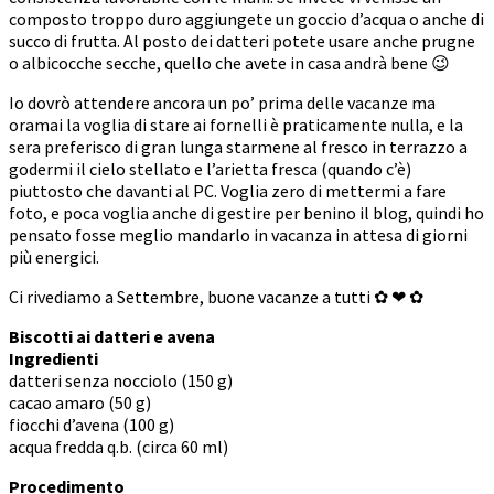
composto troppo duro aggiungete un goccio d’acqua o anche di
succo di frutta. Al posto dei datteri potete usare anche prugne
o albicocche secche, quello che avete in casa andrà bene 😉
Io dovrò attendere ancora un po’ prima delle vacanze ma
oramai la voglia di stare ai fornelli è praticamente nulla, e la
sera preferisco di gran lunga starmene al fresco in terrazzo a
godermi il cielo stellato e l’arietta fresca (quando c’è)
piuttosto che davanti al PC. Voglia zero di mettermi a fare
foto, e poca voglia anche di gestire per benino il blog, quindi ho
pensato fosse meglio mandarlo in vacanza in attesa di giorni
più energici.
Ci rivediamo a Settembre, buone vacanze a tutti ✿ ❤ ✿
Biscotti ai datteri e avena
Ingredienti
datteri senza nocciolo (150 g)
cacao amaro (50 g)
fiocchi d’avena (100 g)
acqua fredda q.b. (circa 60 ml)
Procedimento