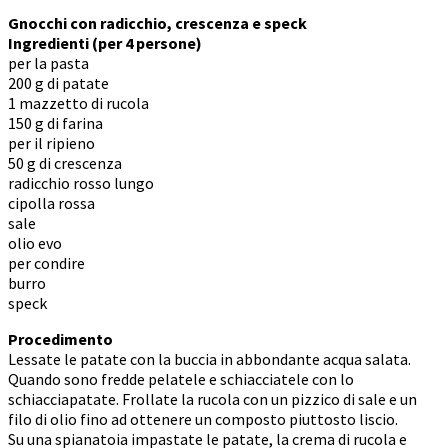
Gnocchi con radicchio, crescenza e speck
Ingredienti (per 4 persone)
per la pasta
200 g di patate
1 mazzetto di rucola
150 g di farina
per il ripieno
50 g di crescenza
radicchio rosso lungo
cipolla rossa
sale
olio evo
per condire
burro
speck
Procedimento
Lessate le patate con la buccia in abbondante acqua salata.
Quando sono fredde pelatele e schiacciatele con lo
schiacciapatate. Frollate la rucola con un pizzico di sale e un
filo di olio fino ad ottenere un composto piuttosto liscio.
Su una spianatoia impastate le patate, la crema di rucola e