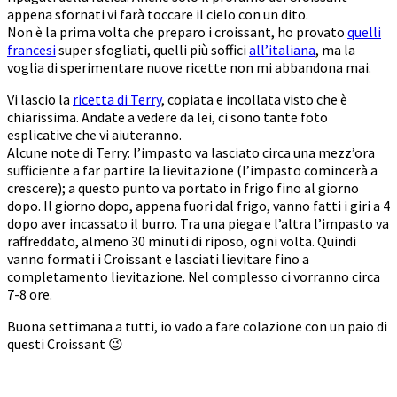
appena sfornati vi farà toccare il cielo con un dito.
Non è la prima volta che preparo i croissant, ho provato
quelli
francesi
super sfogliati, quelli più soffici
all’italiana
, ma la
voglia di sperimentare nuove ricette non mi abbandona mai.
Vi lascio la
ricetta di Terry
, copiata e incollata visto che è
chiarissima. Andate a vedere da lei, ci sono tante foto
esplicative che vi aiuteranno.
Alcune note di Terry: l’impasto va lasciato circa una mezz’ora
sufficiente a far partire la lievitazione (l’impasto comincerà a
crescere); a questo punto va portato in frigo fino al giorno
dopo. Il giorno dopo, appena fuori dal frigo, vanno fatti i giri a 4
dopo aver incassato il burro. Tra una piega e l’altra l’impasto va
raffreddato, almeno 30 minuti di riposo, ogni volta. Quindi
vanno formati i Croissant e lasciati lievitare fino a
completamento lievitazione. Nel complesso ci vorranno circa
7-8 ore.
Buona settimana a tutti, io vado a fare colazione con un paio di
questi Croissant 😉