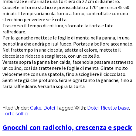
Imburrate e infarinate una tortiera da 22 cm di diametro.
Cuocete in forno statico e preriscaldato a 170° per circa 45-50
minuti. I tempi variano da forno a forno, controllate con uno
stecchino per vedere se è cotta.
Trascorso il tempo di cottura, sfornate la torta e fate
raffreddare.
Per la ganache mettete le foglie di menta nella panna, in una
pentolina che andrà poi sul fuoco. Portate a bollore accennato.
Nel frattempo in una ciotola, adatta al calore, mettete il
cioccolato ridotto a scagliette, con un coltello.
Versate sopra la panna ben calda, facendola passare attraverso
un colino, così da trattenere le foglie di menta. Girate molto
velocemente con una spatola, fino a sciogliere il cioccolato.
Sentirete già che profumo. Girare ogni tanto la ganache, fino a
farla raffreddare. Versarla sopra la torta.
Filed Under:
Cake
,
Dolci
Tagged With:
Dolci
,
Ricette base
,
Torte soffici
Gnocchi con radicchio, crescenza e speck