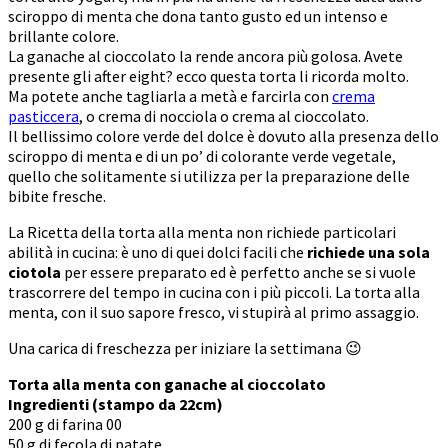
sciroppo di menta che dona tanto gusto ed un intenso e
brillante colore.
La ganache al cioccolato la rende ancora più golosa. Avete
presente gli after eight? ecco questa torta li ricorda molto.
Ma potete anche tagliarla a metà e farcirla con
crema
pasticcera
, o crema di nocciola o crema al cioccolato.
Il bellissimo colore verde del dolce è dovuto alla presenza dello
sciroppo di menta e di un po’ di colorante verde vegetale,
quello che solitamente si utilizza per la preparazione delle
bibite fresche.
La Ricetta della torta alla menta non richiede particolari
abilità in cucina: è uno di quei dolci facili che
richiede una sola
ciotola
per essere preparato ed è perfetto anche se si vuole
trascorrere del tempo in cucina con i più piccoli. La torta alla
menta, con il suo sapore fresco, vi stupirà al primo assaggio.
Una carica di freschezza per iniziare la settimana 😉
Torta alla menta con ganache al cioccolato
Ingredienti (stampo da 22cm)
200 g di farina 00
50 g di fecola di patate