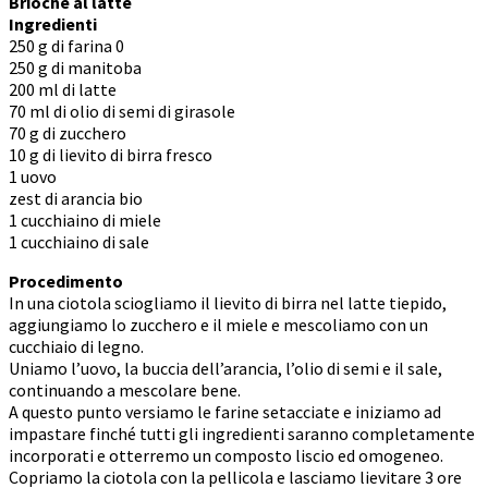
Brioche al latte
Ingredienti
250 g di farina 0
250 g di manitoba
200 ml di latte
70 ml di olio di semi di girasole
70 g di zucchero
10 g di lievito di birra fresco
1 uovo
zest di arancia bio
1 cucchiaino di miele
1 cucchiaino di sale
Procedimento
In una ciotola sciogliamo il lievito di birra nel latte tiepido,
aggiungiamo lo zucchero e il miele e mescoliamo con un
cucchiaio di legno.
Uniamo l’uovo, la buccia dell’arancia, l’olio di semi e il sale,
continuando a mescolare bene.
A questo punto versiamo le farine setacciate e iniziamo ad
impastare finché tutti gli ingredienti saranno completamente
incorporati e otterremo un composto liscio ed omogeneo.
Copriamo la ciotola con la pellicola e lasciamo lievitare 3 ore