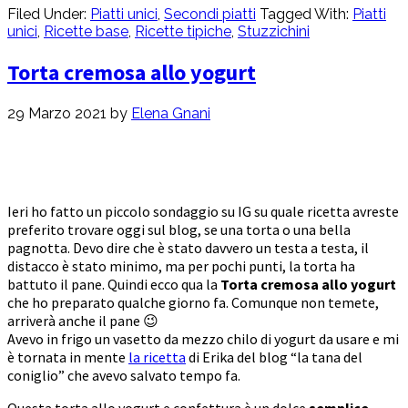
Filed Under:
Piatti unici
,
Secondi piatti
Tagged With:
Piatti
unici
,
Ricette base
,
Ricette tipiche
,
Stuzzichini
Torta cremosa allo yogurt
29 Marzo 2021
by
Elena Gnani
Ieri ho fatto un piccolo sondaggio su IG su quale ricetta avreste
preferito trovare oggi sul blog, se una torta o una bella
pagnotta. Devo dire che è stato davvero un testa a testa, il
distacco è stato minimo, ma per pochi punti, la torta ha
battuto il pane. Quindi ecco qua la
Torta cremosa allo yogurt
che ho preparato qualche giorno fa. Comunque non temete,
arriverà anche il pane 😉
Avevo in frigo un vasetto da mezzo chilo di yogurt da usare e mi
è tornata in mente
la ricetta
di Erika del blog “la tana del
coniglio” che avevo salvato tempo fa.
Questa torta allo yogurt e confettura è un dolce
semplice,