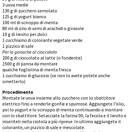
3 uova medie
130 g di zucchero semolato
125 g di yogurt bianco
100 ml di sciroppo di menta
80 ml di olio di semi di arachidi o girasole
10 g di lievito per dolci
1 cucchiaino di colorante vegetale verde
1 pizzico di sale
Per la ganache al cioccolato
200 g di cioccolato al latte (o fondente)
1500 g di panna da montare
qualche fogliolina di menta fresca
1 cucchiaino di glucosio (se non lo avete potete anche
ometterlo)
Procedimento
Montate le uova insieme allo zucchero con lo sbattitore
elettrico fino a renderle gonfie e spumose. Aggiungete l’olio,
poi lo yogurt e lo sciroppo di menta continuando a montare
con lo sbattitore. Setacciate la farina 00, la fecola e il lievito e
inseriteli nella ciotola a più riprese. In ultimo aggiungete il
colorante, un pizzico di sale e mescolate.