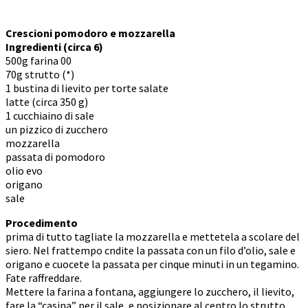
Crescioni pomodoro e mozzarella
Ingredienti (circa 6)
500g farina 00
70g strutto (*)
1 bustina di lievito per torte salate
latte (circa 350 g)
1 cucchiaino di sale
un pizzico di zucchero
mozzarella
passata di pomodoro
olio evo
origano
sale
Procedimento
prima di tutto tagliate la mozzarella e mettetela a scolare del
siero. Nel frattempo cndite la passata con un filo d’olio, sale e
origano e cuocete la passata per cinque minuti in un tegamino.
Fate raffreddare.
Mettere la farina a fontana, aggiungere lo zucchero, il lievito,
fare la “casina” per il sale, e posizionare al centro lo strutto.