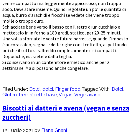
venire compatto ma leggermente appiccicoso, non troppo
sodo. Deve stare insieme. Quindi regolate un po’ le quantità di
acqua, burro d’arachidi e fiocchi se vedete che viene troppo
molle o troppo duro.
Schiacciate bene verso il basso con il retro di un cucchiaio e
mettetelo in in forno a 180 gradi, statico, per 20-25 minuti.
Una volta sfornate le vostre future barrette, quando l’impasto
è ancora caldo, segnate delle righe con il coltello, aspettando
poi che il tutto si raffreddi completamente e si compatti.
Dopodiché, estraetele dalla teglia.
Si conservano in un contenitore ermetico anche per 2
settimane. Ma si possono anche congelare.
Filed Under:
Dolci
,
dolci
,
Finger food
Tagged With:
Dolci
,
Gluten-free
,
Ricette base
,
Vegan
,
Vegetariano
Biscotti ai datteri e avena (vegan e senza
zuccheri)
12 Luglio 2021
by
Elena Gnani