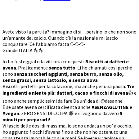
Avete visto la partita? immagino di si…persino io che non sono
un’amante del calcio. Quando c’è la nazionale mi lascio
conquistare. Ce l’abbiamo fatta 🥳🥳🥳
Grande ITALIA 💪💪
Io ho festeggiato la vittoria con questi
Biscotti ai datteri e
avena
. Praticamente
senza tutto
. Li ho chiamati così perché
sono
senza zuccheri aggiunti, senza burro, senza olio,
senza grassi, senza lattosio, e senza uova
.
Biscotti perfetti per la colazione, ma anche per una pausa.
Tre
ingredienti e niente più: datteri, cacao e fiocchi di avena
👍 e
sono anche semplicissimi da fare Da un’idea di @desanne.
E se usate avena certificata diventa anche
#SENZAGLUTINE
e
#vegan
. ZERO SENSI DI COLPA 😁 e ci vogliono davvero
5
minuti per prepararli
!
Vi lascio delle dosi di massima, io sono andata un po’ a occhio,
ho aggiunto fiocchi d’avena fino a che non ho ottenuto una
consistenza lavorabile con le mani. Se invece vi venisse un