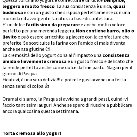
leggero e molto fresco
. La sua consistenza è unica,
quasi
budinosa
e con un gusto che si sposa perfettamente con una
morbida ed avvolgente farcitura a base di confettura.
E’ un dolce
facilissimo da preparare
e anche molto veloce,
perfetto per una merenda leggera.
Non contiene burro, olio o
lievito
e può essere arricchita a piacere con la confettura che
preferite. Se sostituite la farina con l’amido di mais diventa
anche senza glutine 😉
La cremosità dello yogurt dona all’impasto una
consistenza
umida e lievemente cremosa
e un gusto fresco e delicato che
la rende perfetta anche come dolce da fine pasto. Magari per il
giorno di Pasqua.
Fidatevi, è una vera delizia!!! e potrete gustarvene una fetta
senza sensi di colpa 👍
Oramai ci siamo, la Pasqua si avvicina a grandi passi, quindi vi
faccio tantissimi auguri. Anche se spero di riuscire a pubblicare
ancora qualcosina questa settimana.
Torta cremosa allo yogurt